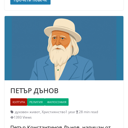
ПЕТЪР ДЪНОВ
КУЛТУРА
РЕЛИГИЯ
ФИЛОСОФИЯ
духовен живот
,
Християнство
1 year
28 min read
1393 Views
Петър Константинов Дънов, наричан от