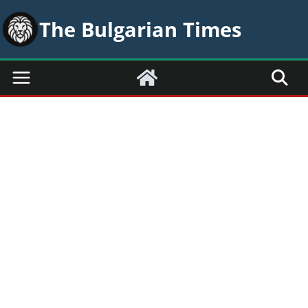
Skip
The Bulgarian Times
to
content