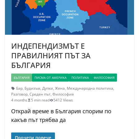
ИНДЕПЕНДИЗМЪТ Е
ПРАВИЛНИЯТ ПЪТ ЗА
БЪЛГАРИЯ
БЪЛГАРИЯ
ПИСМА ОТ АМЕРИКА
ПОЛИТИКА
ФИЛОСОФИЯ
Бар
,
Будизъм
,
Дупки
,
Жена
,
Международна политика
,
Разговор
,
Среден път
,
Философия
4 months
5 min read
5412 Views
Открай време в България спорим по
какъв път трябва да
Прочети повече