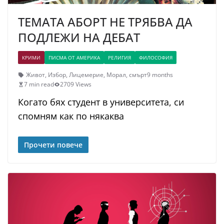
ТЕМАТА АБОРТ НЕ ТРЯБВА ДА
ПОДЛЕЖИ НА ДЕБАТ
КРИМИ
ПИСМА ОТ АМЕРИКА
РЕЛИГИЯ
ФИЛОСОФИЯ
Живот
,
Избор
,
Лицемерие
,
Морал
,
смърт
9 months
7 min read
2709 Views
Когато бях студент в университета, си
спомням как по някаква
Прочети повече