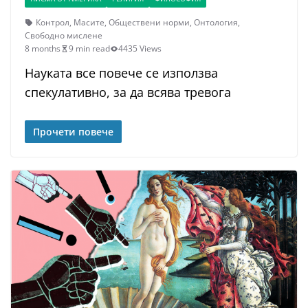
Контрол
,
Масите
,
Обществени норми
,
Онтология
,
Свободно мислене
8 months
9 min read
4435 Views
Науката все повече се използва
спекулативно, за да всява тревога
Прочети повече