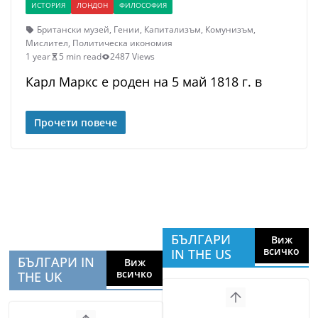
ИСТОРИЯ
ЛОНДОН
ФИЛОСОФИЯ
Британски музей
,
Гении
,
Капитализъм
,
Комунизъм
,
Мислител
,
Политическа икономия
1 year
5 min read
2487 Views
Карл Маркс е роден на 5 май 1818 г. в
Прочети повече
БЪЛГАРИ
Виж
всичко
IN THE US
БЪЛГАРИ IN
Виж
всичко
THE UK