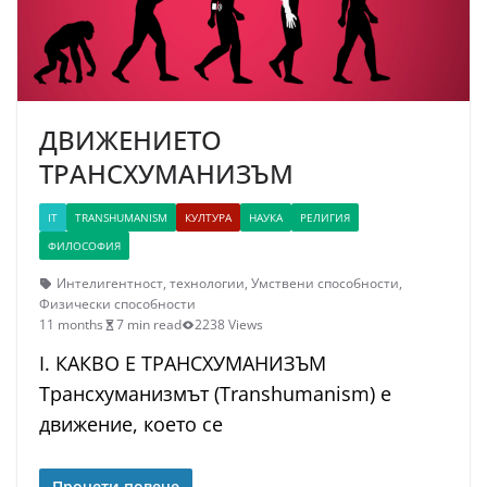
ДВИЖЕНИЕТО
ТРАНСХУМАНИЗЪМ
IT
TRANSHUMANISM
КУЛТУРА
НАУКА
РЕЛИГИЯ
ФИЛОСОФИЯ
Интелигентност
,
технологии
,
Умствени способности
,
Физически способности
11 months
7 min read
2238 Views
I. КАКВО Е ТРАНСХУМАНИЗЪМ
Трансхуманизмът (Transhumanism) е
движение, което се
Прочети повече