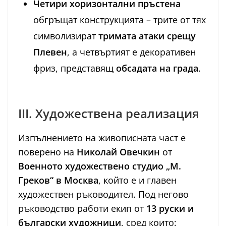
Четири хоризонтални пръстена
обгръщат конструкцията – трите от тях
символизират
тримата атаки срещу
Плевен
, а четвъртият е декоративен
фриз, представящ
обсадата на града
.
III. Художествена реализация
Изпълнението на живописната част е
поверено на
Николай Овечкин
от
Военното художествено студио „М.
Греков“ в Москва
, който е и главен
художествен ръководител. Под негово
ръководство работи екип от
13 руски и
български художници
, сред които: