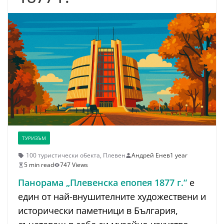
ТУРИЗЪМ
100 туристически обекта
,
Плевен
Андрей Енев
1 year
5 min read
747 Views
Панорама „Плевенска епопея 1877 г.“
е
един от най-внушителните художествени и
исторически паметници в България,