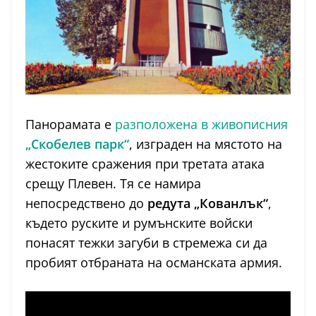
Панорамата е
разположена в живописния
„Скобелев парк“
, изграден на мястото на
жестоките сражения при третата атака
срещу Плевен. Тя се намира
непосредствено до
редута „Кованлък“
,
където руските и румънските войски
понасят тежки загуби в стремежа си да
пробият отбраната на османската армия.