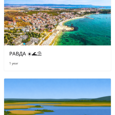
РАВДА ☀️🌊⛱
1 year