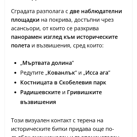
Сградата разполага с
две наблюдателни
площадки
на покрива, достъпни чрез
асансьори, от които се разкрива
панорамен изглед към историческите
полета
и възвишения, сред които:
„
Мъртвата долина
“
Редутите „
Кованлък
“ и „
Исса ага
“
Костницата в Скобелевия парк
Радишевските
и
Гривишките
възвишения
Този визуален контакт с терена на
историческите битки придава още по-