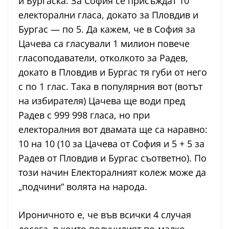
и Бургаска. За София се присъждат 10
електорални гласа, докато за Пловдив и
Бургас — по 5. Да кажем, че в София за
Цачева са гласували 1 милион повече
гласоподаватели, отколкото за Радев,
докато в Пловдив и Бургас тя губи от него
с по 1 глас. Така в популярния вот (вотът
на избирателя) Цачева ще води пред
Радев с 999 998 гласа, но при
електоралния вот двамата ще са наравно:
10 на 10 (10 за Цачева от София и 5 + 5 за
Радев от Пловдив и Бургас съответно). По
този начин Електоралният колеж може да
„подчини“ волята на народа.
Ироничното е, че във всички 4 случая