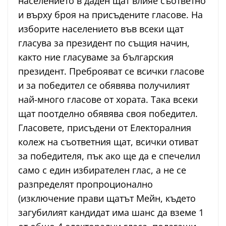
населението в даден щат влияе съответно
и върху броя на присъдените гласове. На
изборите населението във всеки щат
гласува за президент по същия начин,
както ние гласуваме за българския
президент. Преброяват се всички гласове
и за победител се обявява получилият
най-много гласове от хората. Така всеки
щат поотделно обявява своя победител.
Гласовете, присъдени от Електоралния
колеж на съответния щат, всички отиват
за победителя, пък ако ще да е спечелил
само с един избирателен глас, а не се
разпределят пропроционално
(изключение прави щатът Мейн, където
загубилият кандидат има шанс да вземе 1