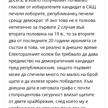
досега, в които получилият по-малко
гласове от избирателите кандидат в САЩ
печели изборите, републиканец печели
срещу демократ. И ако това не е толкова
нетипично за първите 2 случая във
втората половина на 19 в., то за вторите
два от последните 20 години иронията се
състои в това, че реално в днешно време
Електоралният колеж би трябвало да дава
предимство на демократичния кандидат
пред републиканския, защото първият
може да спечели много по-малко на брой
щати и да излезе краен победител. Към
днешна дата в неговата графа с почти
стопроцентова сигурност влизат щатите
от двете крайбрежия, след което му е