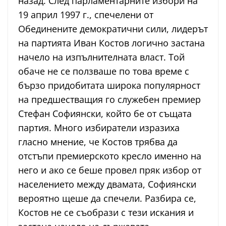
назад. След парламентарните избори на
19 април 1997 г., спечелени от
Обединените демократични сили, лидерът
на партията Иван Костов логично застана
начело на изпълнителната власт. Той
обаче не се ползваше по това време с
бързо придобитата широка популярност
на предшестващия го служебен премиер
Стефан Софиянски, който бе от същата
партия. Много избиратели изразиха
гласно мнение, че Костов трябва да
отстъпи премиерското кресло именно на
него и ако се беше провел пряк избор от
населението между двамата, Софиянски
вероятно щеше да спечели. Разбира се,
Костов не се съобрази с тези искания и