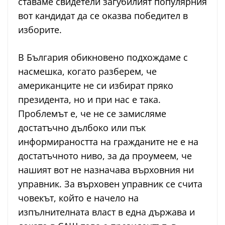
ставаме свидетели загубилият популярния
вот кандидат да се оказва победител в
изборите.
В България обикновено подхождаме с
насмешка, когато разберем, че
американците не си избират пряко
президента, но и при нас е така.
Проблемът е, че не се замисляме
достатъчно дълбоко или пък
информираността на гражданите не е на
достатъчното ниво, за да проумеем, че
нашият вот не назначава върховния ни
управник. За върховен управник се счита
човекът, който е начело на
изпълнителната власт в една държава и