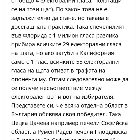
от общо 4 електорални гласа, полагащи
се на този щат). По закон това не е
задължително да стане, но такава е
досегашната практика. Така спечелилият
във Флорида с 1 милион гласа разлика
прибира всичките 29 електорални гласа
на щата, но ако загуби в Калифорния
само с 1 глас, всичките 55 електорални
гласа на щата отиват в графата на
опонента му. Оттам следователно може да
се получи несъответствие между
електорален вот и вот на избирателя.
Представете си, че всяка отделна област в
България обявява своя победител. Така
Цецка Цачева например печели Софийска
област, а Румен Радев печели Пловдивска