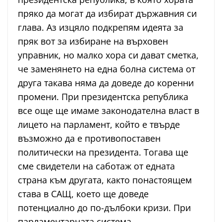
пряко да могат да избират държавния си
глава. Аз изцяло подкрепям идеята за
пряк вот за избиране на върховен
управник, но малко хора си дават сметка,
че заменянето на една болна система от
друга такава няма да доведе до коренни
промени. При президентска република
все още ще имаме законодателна власт в
лицето на парламент, който е твърде
възможно да е противопоставен
политически на президента. Тогава ще
сме свидетели на саботаж от едната
страна към другата, както понастоящем
става в САЩ, което ще доведе
потенциално до по-дълбоки кризи. При
парламентарната система