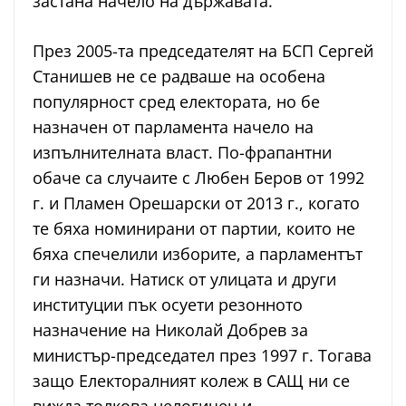
застана начело на държавата.
През 2005-та председателят на БСП Сергей
Станишев не се радваше на особена
популярност сред електората, но бе
назначен от парламента начело на
изпълнителната власт. По-фрапантни
обаче са случаите с Любен Беров от 1992
г. и Пламен Орешарски от 2013 г., когато
те бяха номинирани от партии, които не
бяха спечелили изборите, а парламентът
ги назначи. Натиск от улицата и други
институции пък осуети резонното
назначение на Николай Добрев за
министър-председател през 1997 г. Тогава
защо Електоралният колеж в САЩ ни се