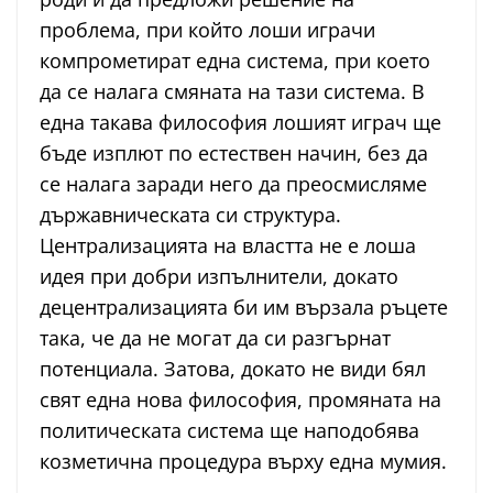
проблема, при който лоши играчи
компрометират една система, при което
да се налага смяната на тази система. В
една такава философия лошият играч ще
бъде изплют по естествен начин, без да
се налага заради него да преосмисляме
държавническата си структура.
Централизацията на властта не е лоша
идея при добри изпълнители, докато
децентрализацията би им вързала ръцете
така, че да не могат да си разгърнат
потенциала. Затова, докато не види бял
свят една нова философия, промяната на
политическата система ще наподобява
козметична процедура върху една мумия.