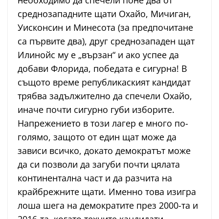
необходимо да спечели поне два от
среднозападните щати Охайо, Мичиган,
Уисконсин и Минесота (за предпочитане
са първите два), друг среднозападен щат
Илинойс му е „вързан“ и ако успее да
добави Флорида, победата е сигурна! В
същото време републикаският кандидат
трябва задължително да спечели Охайо,
иначе почти сигурно губи изборите.
Напрежението в този лагер е много по-
голямо, защото от един щат може да
зависи всичко, докато демократът може
да си позволи да загуби почти цялата
континентална част и да разчита на
крайбрежните щати. Именно това изигра
лоша шега на демократите през 2000-та и