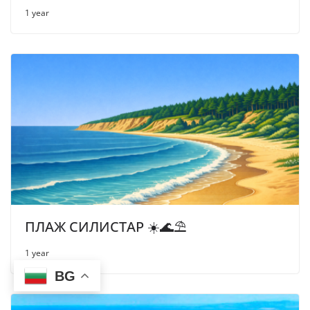
1 year
ПЛАЖ СИЛИСТАР ☀️🌊⛱
1 year
BG