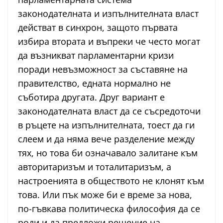
законодателната и изпълнителната власт
действат в синхрон, защото първата
избира втората и въпреки че често могат
да възникват парламентарни кризи
поради невъзможност за съставяне на
правителство, едната нормално не
съботира другата. Друг вариант е
законодателната власт да се съсредоточи
в ръцете на изпълнителната, тоест да ги
слеем и да няма вече разделение между
тях, но това би означавало залитане към
авторитаризъм и тоталитаризъм, а
настроенията в обществото не клонят към
това. Или пък може би е време за нова,
по-гъвкава политическа философия да се
роди и да предложи решение на