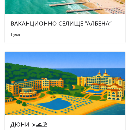
ВАКАНЦИОННО СЕЛИЩЕ “АЛБЕНА”
1 year
ДЮНИ ☀️🌊⛱