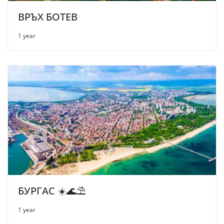
ВРЪХ БОТЕВ
1 year
БУРГАС ☀️🌊⛱
1 year