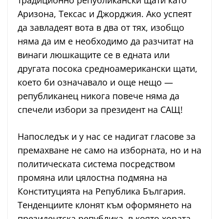
традиционно републикански щати като
Аризона, Тексас и Джорджия. Ако успеят
да завладеят вота в два от тях, изобщо
няма да им е необходимо да разчитат на
винаги люшкащите се в едната или
другата посока средноамерикански щати,
което би означавало и още нещо —
републиканец никога повече няма да
спечели избори за президент на САЩ!
Напоследък и у нас се надигат гласове за
премахване не само на изборната, но и на
политическата система посредством
промяна или цялостна подмяна на
Конституцията на Република България.
Тенденциите клонят към оформянето на
президентска република, в която хората