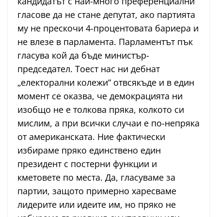
кандидатът с най-много преференциални
гласове да не стане депутат, ако партията
му не прескочи 4-процентовата бариера и
не влезе в парламента. Парламентът пък
гласува кой да бъде министър-
председател. Тоест нас ни дебнат
„електорални колежи“ отвсякъде и в един
момент се оказва, че демокрацията ни
изобщо не е толкова пряка, колкото си
мислим, а при всички случаи е по-непряка
от американската. Ние фактически
избираме пряко единствено един
президент с постерни функции и
кметовете по места. Да, гласуваме за
партии, защото примерно харесваме
лидерите или идеите им, но пряко не