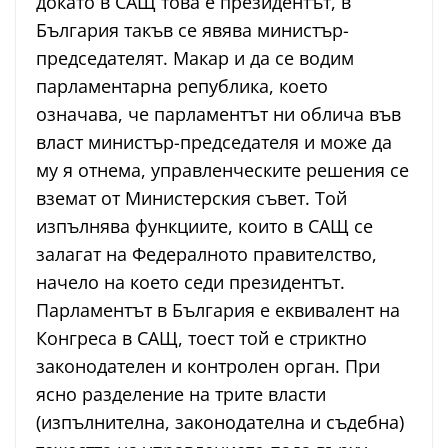
докато в САЩ това е президентът, в
България такъв се явява министър-
председателят. Макар и да се водим
парламентарна република, което
означава, че парламентът ни облича във
власт министър-председателя и може да
му я отнема, управленческите решения се
вземат от Министерския съвет. Той
изпълнява функциите, които в САЩ се
залагат на Федералното правителство,
начело на което седи президентът.
Парламентът в България е еквивалент на
Конгреса в САЩ, тоест той е стриктно
законодателен и контролен орган. При
ясно разделение на трите власти
(изпълнителна, законодателна и съдебна)