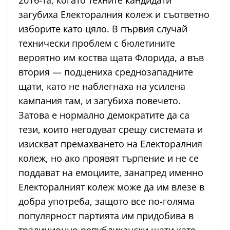
2016-та, когато техните кандидати
загубиха Електоралния колеж и съответно
изборите като цяло. В първия случай
технически проблем с бюлетините
вероятно им коства щата Флорида, а във
втория — подцениха среднозападните
щати, като не наблегнаха на усилена
кампания там, и загубиха повечето.
Затова е нормално демократите да са
тези, които негодуват срещу системата и
изискват премахването на Електоралния
колеж, но ако проявят търпение и не се
поддават на емоциите, занапред именно
Електоралният колеж може да им влезе в
добра употреба, защото все по-голяма
популярност партията им придобива в