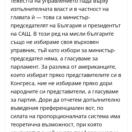
тежестта на управлението пада върху
изпълнителната власт и в частност на
главата ѝ — това са министър-
председателят на България и президентът
на САЩ. В този ред на мисли българите
също не избираме своя върховен
управник, тъй като избори за министър-
председател няма, а гласуваме за
парламент. За разлика от американците,
които избират пряко представителите си в
Конгреса, ние не избираме пряко дори
народните си представители, а гласуваме
за партия. Дори да отчетем допълнително
въведения преференциален вот, по
силата на пропорционалната система има
теоретична възможност, при която