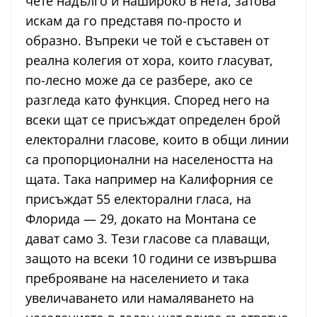
чете надълго и нашироко в нета, затова
искам да го представя по-просто и
образно. Въпреки че той е съставен от
реална колегия от хора, които гласуват,
по-лесно може да се разбере, ако се
разгледа като функция. Според него на
всеки щат се присъждат определен брой
електорални гласове, които в общи линии
са пропорционални на населеността на
щата. Така например на Калифорния се
присъждат 55 електорални гласа, на
Флорида — 29, докато на Монтана се
дават само 3. Тези гласове са плаващи,
защото на всеки 10 години се извършва
преброяване на населението и така
увеличаването или намаляването на