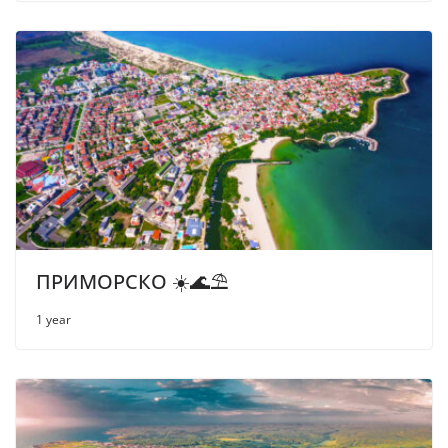
ПРИМОРСКО ☀️🌊⛱
1 year