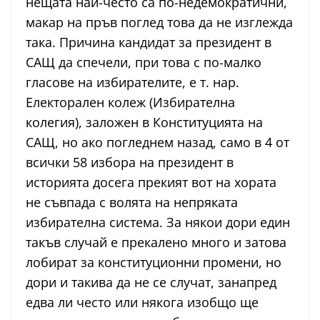
нещата най-често са по-недемократични,
макар на пръв поглед това да не изглежда
така. Причина кандидат за президент в
САЩ да спечели, при това с по-малко
гласове на избирателите, е т. нар.
Електорален колеж (Избирателна
колегия), заложен в Конституцията на
САЩ, но ако погледнем назад, само в 4 от
всички 58 избора на президент в
историята досега прекият вот на хората
не съвпада с волята на непряката
избирателна система. За някои дори един
такъв случай е прекалено много и затова
лобират за конституционни промени, но
дори и такива да не се случат, занапред
едва ли често или някога изобщо ще