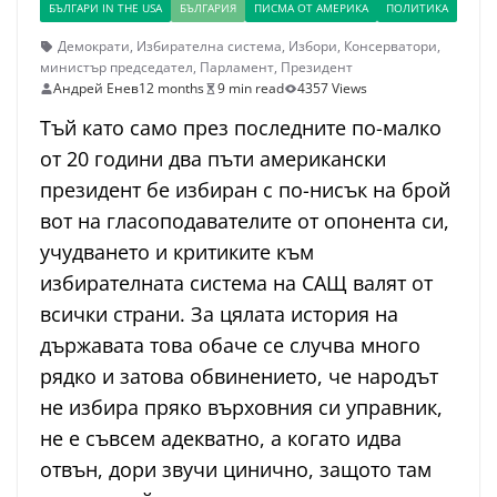
БЪЛГАРИ IN THE USA
БЪЛГАРИЯ
ПИСМА ОТ АМЕРИКА
ПОЛИТИКА
Демократи
,
Избирателна система
,
Избори
,
Консерватори
,
министър председател
,
Парламент
,
Президент
Андрей Енев
12 months
9 min read
4357 Views
Тъй като само през последните по-малко
от 20 години два пъти американски
президент бе избиран с по-нисък на брой
вот на гласоподавателите от опонента си,
учудването и критиките към
избирателната система на САЩ валят от
всички страни. За цялата история на
държавата това обаче се случва много
рядко и затова обвинението, че народът
не избира пряко върховния си управник,
не е съвсем адекватно, а когато идва
отвън, дори звучи цинично, защото там