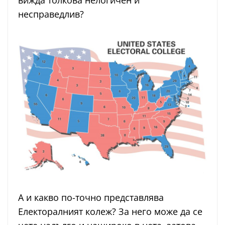
вижда толкова нелогичен и
несправедлив?
А и какво по-точно представлява
Електоралният колеж? За него може да се