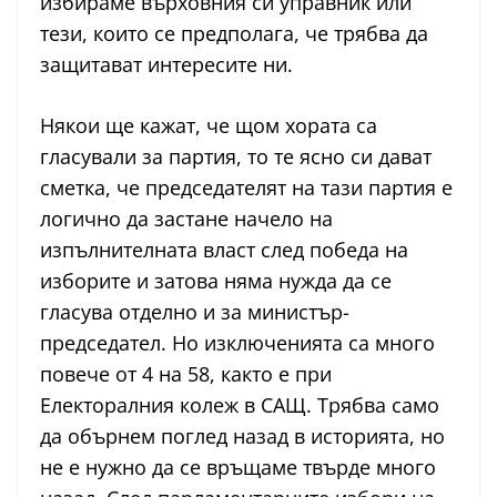
избираме върховния си управник или
тези, които се предполага, че трябва да
защитават интересите ни.
Някои ще кажат, че щом хората са
гласували за партия, то те ясно си дават
сметка, че председателят на тази партия е
логично да застане начело на
изпълнителната власт след победа на
изборите и затова няма нужда да се
гласува отделно и за министър-
председател. Но изключенията са много
повече от 4 на 58, както е при
Електоралния колеж в САЩ. Трябва само
да обърнем поглед назад в историята, но
не е нужно да се връщаме твърде много