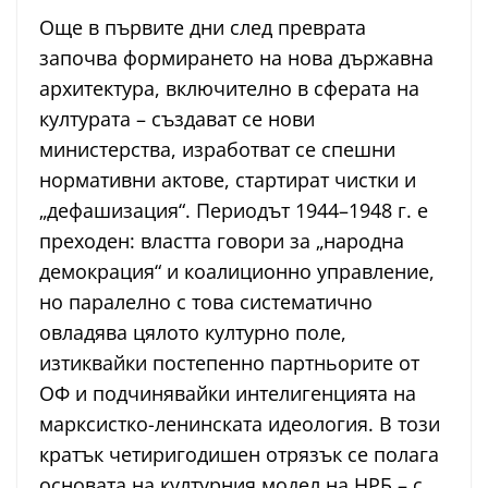
Още в първите дни след преврата
започва формирането на нова държавна
архитектура, включително в сферата на
културата – създават се нови
министерства, изработват се спешни
нормативни актове, стартират чистки и
„дефашизация“. Периодът 1944–1948 г. е
преходен: властта говори за „народна
демокрация“ и коалиционно управление,
но паралелно с това систематично
овладява цялото културно поле,
изтиквайки постепенно партньорите от
ОФ и подчинявайки интелигенцията на
марксистко-ленинската идеология. В този
кратък четиригодишен отрязък се полага
основата на културния модел на НРБ – с