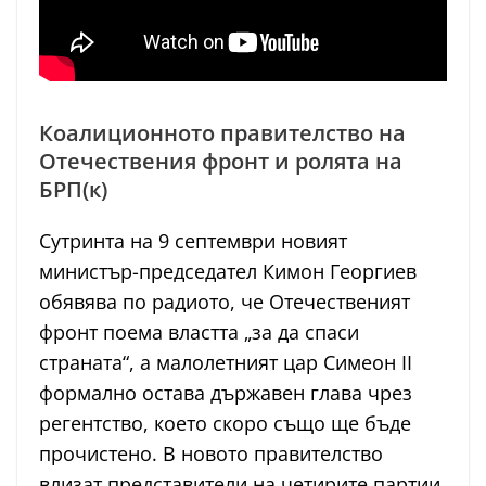
Коалиционното правителство на
Отечествения фронт и ролята на
БРП(к)
Сутринта на 9 септември новият
министър-председател Кимон Георгиев
обявява по радиото, че Отечественият
фронт поема властта „за да спаси
страната“, а малолетният цар Симеон II
формално остава държавен глава чрез
регентство, което скоро също ще бъде
прочистено. В новото правителство
влизат представители на четирите партии