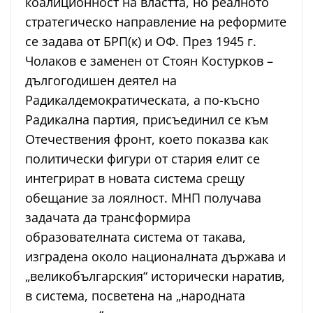
коалиционност на властта, но реалното
стратегическо направление на реформите
се задава от БРП(к) и ОФ. През 1945 г.
Чолаков е заменен от Стоян Костурков –
дългогодишен деятел на
Радикалдемократическата, а по-късно
Радикална партия, присъединил се към
Отечествения фронт, което показва как
политически фигури от стария елит се
интегрират в новата система срещу
обещание за лоялност. МНП получава
задачата да трансформира
образователната система от такава,
изградена около националната държава и
„великобългарския“ исторически наратив,
в система, посветена на „народната