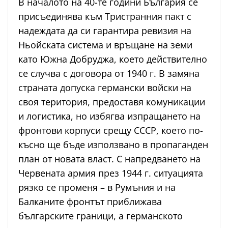
В началото на 40-те години България се
присъединява към Тристранния пакт с
надеждата да си гарантира ревизия на
Ньойската система и връщане на земи
като Южна Добруджа, което действително
се случва с договора от 1940 г. В замяна
страната допуска германски войски на
своя територия, предоставя комуникации
и логистика, но избягва изпращането на
фронтови корпуси срещу СССР, което по-
късно ще бъде използвано в пропаганден
план от новата власт. С напредването на
Червената армия през 1944 г. ситуацията
рязко се променя – в Румъния и на
Балканите фронтът приближава
българските граници, а германското