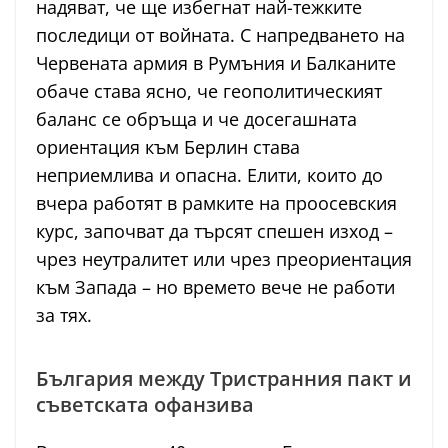
надяват, че ще избегнат най-тежките
последици от войната. С напредването на
Червената армия в Румъния и Балканите
обаче става ясно, че геополитическият
баланс се обръща и че досегашната
ориентация към Берлин става
неприемлива и опасна. Елити, които до
вчера работят в рамките на проосевския
курс, започват да търсят спешен изход –
чрез неутралитет или чрез преориентация
към Запада – но времето вече не работи
за тях.
България между Тристранния пакт и
съветската офанзива