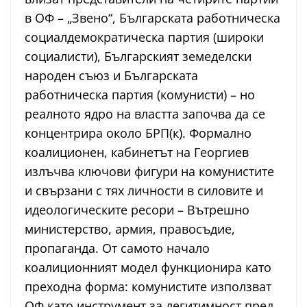
в ОФ – „Звено“, Българската работническа
социалдемократическа партия (широки
социалисти), Българският земеделски
народен съюз и Българската
работническа партия (комунисти) – но
реалното ядро на властта започва да се
концентрира около БРП(к). Формално
коалиционен, кабинетът на Георгиев
излъчва ключови фигури на комунистите
и свързани с тях личности в силовите и
идеологическите ресори – Вътрешно
министерство, армия, правосъдие,
пропаганда. От самото начало
коалиционният модел функционира като
преходна форма: комунистите използват
ОФ като инструмент за легитимност пред