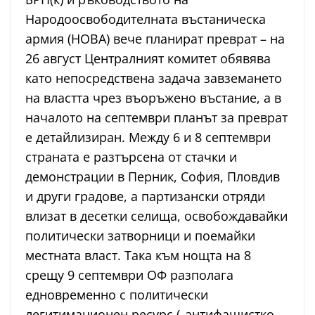
Народоосвободителната въстаническа
армия (НОВА) вече планират преврат – на
26 август Централният комитет обявява
като непосредствена задача завземането
на властта чрез въоръжено въстание, а в
началото на септември планът за преврат
е детайлизиран. Между 6 и 8 септември
страната е разтърсена от стачки и
демонстрации в Перник, София, Пловдив
и други градове, а партизански отряди
влизат в десетки селища, освобождавайки
политически затворници и поемайки
местната власт. Така към нощта на 8
срещу 9 септември ОФ разполага
едновременно с политически
легитимационен ресурс („антифашистко