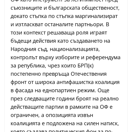
съюзниците и българската общественост,
докато стъпка по стъпка маргинализират
и изтласкват останалите партньори. В
този контекст решаваща роля играят
бъдещи действия като създаването на
Народния съд, национализацията,
контролът върху изборите и референдума
за република, чрез които БРП(к)
постепенно превръща Отечествения
фронт от широка антифашистка коалиция
в фасада на еднопартиен режим. Още
през следващите години броят на реално
действащите партии в рамките на ОФ е
ограничен, а опозицията извън
коалицията е подложена на силен натиск,
което създава политическия фон за по-