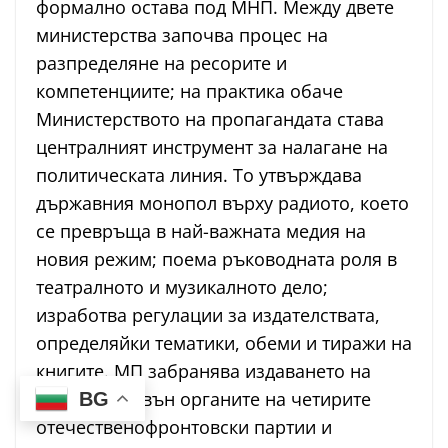
формално остава под МНП. Между двете
министерства започва процес на
разпределяне на ресорите и
компетенциите; на практика обаче
Министерството на пропагандата става
централният инструмент за налагане на
политическата линия. То утвърждава
държавния монопол върху радиото, което
се превръща в най-важната медия на
новия режим; поема ръководната роля в
театралното и музикалното дело;
изработва регулации за издателствата,
определяйки тематики, обеми и тиражи на
книгите. МП забранява издаването на
вестници извън органите на четирите
BG
отечественофронтовски партии и