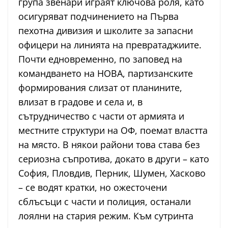
група звенари играят ключова роля, като
осигуряват подчинението на Първа
пехотна дивизия и школите за запасни
офицери на линията на превратаджиите.
Почти едновременно, по заповед на
командването на НОВА, партизанските
формирования слизат от планините,
влизат в градове и села и, в
сътрудничество с части от армията и
местните структури на ОФ, поемат властта
на място. В някои райони това става без
сериозна съпротива, докато в други – като
София, Пловдив, Перник, Шумен, Хасково
– се водят кратки, но ожесточени
сблъсъци с части и полиция, останали
лоялни на стария режим. Към сутринта