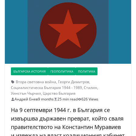
БЪЛГАРСКА ИСТОРИЯ
ГЕОПОЛИТИКА
ПОЛИТИКА
Втора световна война
,
Георги Димитров
,
Социалистическа България 1944 - 1989
,
Сталин
,
Уинстън Чърчил
,
Царство България
Андрей Енев
9 months
25 min read
626 Views
На 9 септември 1944 г. в България се
извършва държавен преврат, който сваля
правителството на Константин Муравиев
и извежда на власт коалиционния кабинет