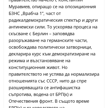
Муравиев, опиращо се на опозиционния
БЗНС „Врабча 1“, част от
радикалдемократическия спектър и други
антинемски сили. То ускорява процеса на
скъсване с Берлин – заповядва
разоръжаване на германските части,
освобождава политически затворници,
декларира курс към демократизиране на
режима и възстановяване на
конституционния живот. Но
правителството не успява да нормализира
отношенията със СССР, нито да спре
разширяващата се антифашистка
съпротива, водена от БРП(к) и
Отечествения фронт. В същото време
БРП(к) и ръководството на