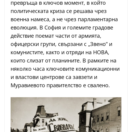
превръща в ключов момент, в който
политическата криза се решава чрез
военна намеса, а не чрез парламентарна
еволюция. В София и големите градове
действие поемат части от армията,
офицерски групи, свързани с „Звено“ и
комунистите, както и отряди на НОВА,
които слизат от планините. В рамките на
няколко часа ключовите комуникационни
и властови центрове са завзети и
Муравиевото правителство е свалено.