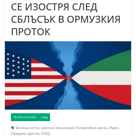
СЕ ИЗОСТРЯ СЛЕД
СБЛЪСЪК В ОРМУЗКИЯ
ПРОТОК
ГЕОПОЛИТИКА
САЩ
Близък изток
,
военна ескалация
,
Енергийна криза
,
Иран
,
Ормузки проток
,
САЩ