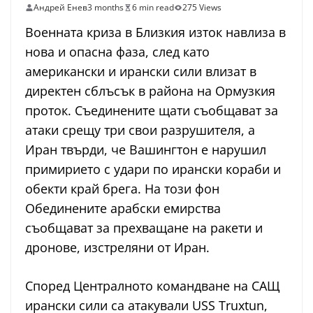
Андрей Енев
3 months
6 min read
275 Views
Военната криза в Близкия изток навлиза в
нова и опасна фаза, след като
американски и ирански сили влизат в
директен сблъсък в района на Ормузкия
проток. Съединените щати съобщават за
атаки срещу три свои разрушителя, а
Иран твърди, че Вашингтон е нарушил
примирието с удари по ирански кораби и
обекти край брега. На този фон
Обединените арабски емирства
съобщават за прехващане на ракети и
дронове, изстреляни от Иран.
Според Централното командване на САЩ
ирански сили са атакували USS Truxtun,