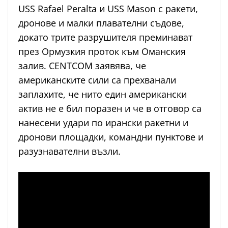
USS Rafael Peralta и USS Mason с ракети,
дронове и малки плавателни съдове,
докато трите разрушителя преминават
през Ормузкия проток към Оманския
залив. CENTCOM заявява, че
американските сили са прехванали
заплахите, че нито един американски
актив не е бил поразен и че в отговор са
нанесени удари по ирански ракетни и
дронови площадки, командни пунктове и
разузнавателни възли.