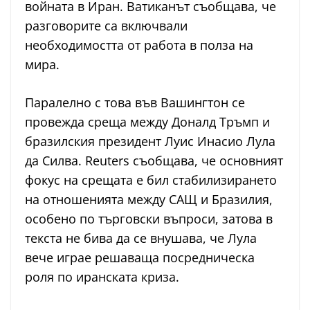
войната в Иран. Ватиканът съобщава, че
разговорите са включвали
необходимостта от работа в полза на
мира.
Паралелно с това във Вашингтон се
провежда среща между Доналд Тръмп и
бразилския президент Луис Инасио Лула
да Силва. Reuters съобщава, че основният
фокус на срещата е бил стабилизирането
на отношенията между САЩ и Бразилия,
особено по търговски въпроси, затова в
текста не бива да се внушава, че Лула
вече играе решаваща посредническа
роля по иранската криза.