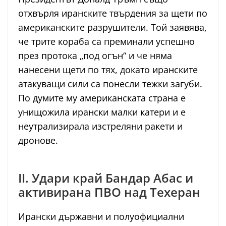
отхвърля иранските твърдения за щети по
американските разрушители. Той заявява,
че трите кораба са преминали успешно
през протока „под огън“ и че няма
нанесени щети по тях, докато иранските
атакуващи сили са понесли тежки загуби.
По думите му американската страна е
унищожила ирански малки катери и е
неутрализирала изстреляни ракети и
дронове.
II. Удари край Бандар Абас и
активирана ПВО над Техеран
Ирански държавни и полуофициални