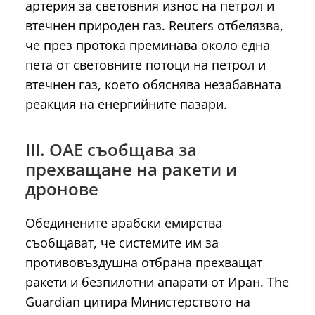
артерия за световния износ на петрол и
втечнен природен газ. Reuters отбелязва,
че през протока преминава около една
пета от световните потоци на петрол и
втечнен газ, което обяснява незабавната
реакция на енергийните пазари.
III. ОАЕ съобщава за
прехващане на ракети и
дронове
Обединените арабски емирства
съобщават, че системите им за
противовъздушна отбрана прехващат
ракети и безпилотни апарати от Иран. The
Guardian цитира Министерството на