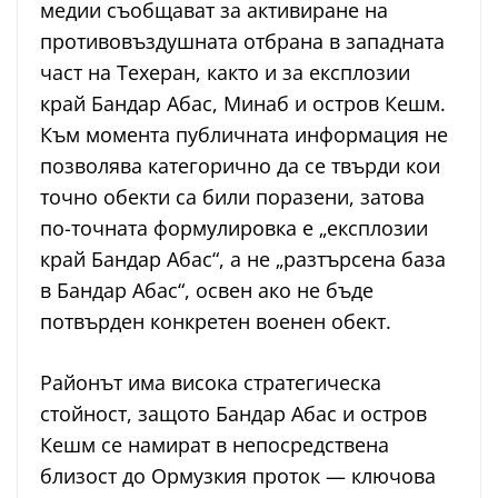
медии съобщават за активиране на
противовъздушната отбрана в западната
част на Техеран, както и за експлозии
край Бандар Абас, Минаб и остров Кешм.
Към момента публичната информация не
позволява категорично да се твърди кои
точно обекти са били поразени, затова
по-точната формулировка е „експлозии
край Бандар Абас“, а не „разтърсена база
в Бандар Абас“, освен ако не бъде
потвърден конкретен военен обект.
Районът има висока стратегическа
стойност, защото Бандар Абас и остров
Кешм се намират в непосредствена
близост до Ормузкия проток — ключова