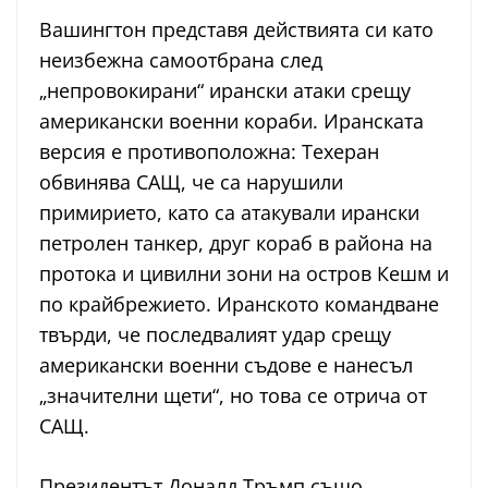
Вашингтон представя действията си като
неизбежна самоотбрана след
„непровокирани“ ирански атаки срещу
американски военни кораби. Иранската
версия е противоположна: Техеран
обвинява САЩ, че са нарушили
примирието, като са атакували ирански
петролен танкер, друг кораб в района на
протока и цивилни зони на остров Кешм и
по крайбрежието. Иранското командване
твърди, че последвалият удар срещу
американски военни съдове е нанесъл
„значителни щети“, но това се отрича от
САЩ.
Президентът Доналд Тръмп също