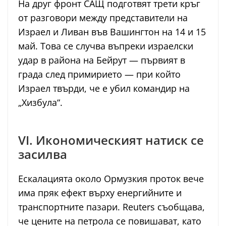
На друг фронт САЩ подготвят трети кръг
от разговори между представители на
Израел и Ливан във Вашингтон на 14 и 15
май. Това се случва въпреки израелски
удар в района на Бейрут — първият в
града след примирието — при който
Израел твърди, че е убил командир на
„Хизбула“.
VI. Икономическият натиск се
засилва
Ескалацията около Ормузкия проток вече
има пряк ефект върху енергийните и
транспортните пазари. Reuters съобщава,
че цените на петрола се повишават, като