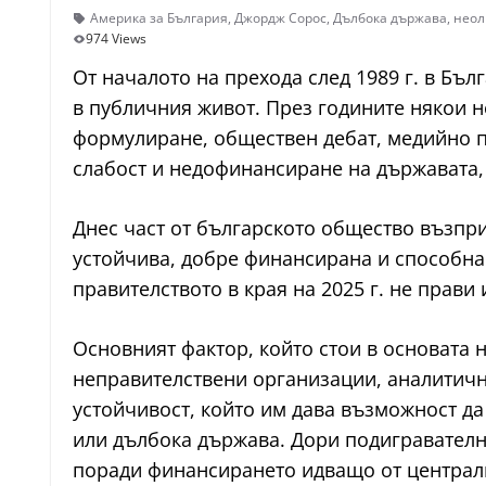
Америка за България
,
Джордж Сорос
,
Дълбока държава
,
неол
974 Views
От началото на прехода след 1989 г. в Бъ
в публичния живот. През годините някои н
формулиране, обществен дебат, медийно п
слабост и недофинансиране на държавата, 
Днес част от българското общество възпр
устойчива, добре финансирана и способна
правителството в края на 2025 г. не прави
Основният фактор, който стои в основата н
неправителствени организации, аналитичн
устойчивост, който им дава възможност д
или дълбока държава. Дори подигравателно
поради финансирането идващо от централ