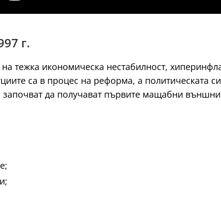
97 г.
 на тежка икономическа нестабилност, хиперинфл
циите са в процес на реформа, а политическата сис
 започват да получават първите мащабни външни
е;
и;