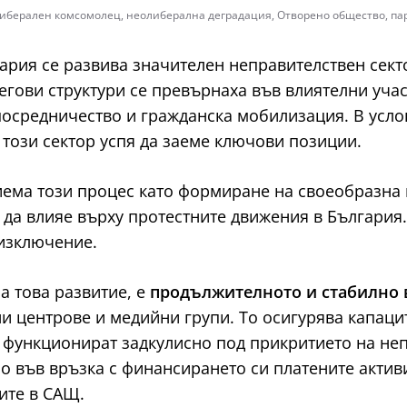
иберален комсомолец
,
неолиберална деградация
,
Отворено общество
,
па
лгария се развива значителен неправителствен сек
егови структури се превърнаха във влиятелни уча
осредничество и гражданска мобилизация. В усл
този сектор успя да заеме ключови позиции.
иема този процес като формиране на своеобразна
 да влияе върху протестните движения в България
 изключение.
а това развитие, е
продължителното и стабилно
и центрове и медийни групи. То осигурява капаци
а функционират задкулисно под прикритието на не
 във връзка с финансирането си платените активис
ите в САЩ.