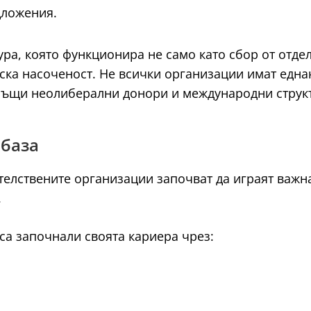
дложения.
ра, която функционира не само като сбор от отде
ка насоченост. Не всички организации имат еднак
същи неолиберални донори и международни струк
 база
телствените организации започват да играят важн
.
са започнали своята кариера чрез: