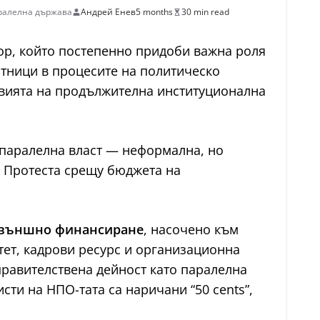
ралелна държава
Андрей Енев
5 months
30 min read
тор, който постепенно придоби важна роля
стници в процесите на политическо
овията на продължителна институционална
 паралелна власт — неформална, но
. Протеста срещу бюджета на
 външно финансиране
, насочено към
тет, кадрови ресурс и организационна
правителствена дейност като паралелна
ти на НПО-тата са наричани “50 cents”,