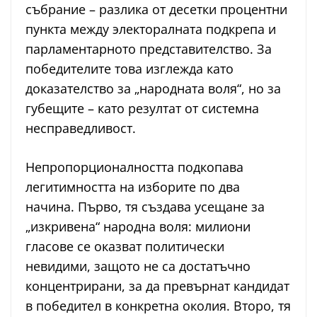
събрание – разлика от десетки процентни
пункта между электоралната подкрепа и
парламентарното представителство. За
победителите това изглежда като
доказателство за „народната воля“, но за
губещите – като резултат от системна
несправедливост.
Непропорционалността подкопава
легитимността на изборите по два
начина. Първо, тя създава усещане за
„изкривена“ народна воля: милиони
гласове се оказват политически
невидими, защото не са достатъчно
концентрирани, за да превърнат кандидат
в победител в конкретна околия. Второ, тя