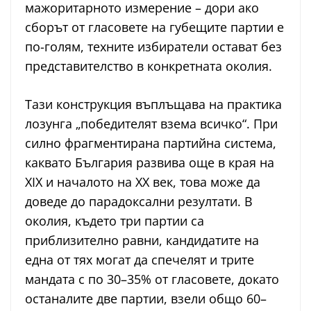
мажоритарното измерение – дори ако
сборът от гласовете на губещите партии е
по-голям, техните избиратели остават без
представителство в конкретната околия.
Тази конструкция въплъщава на практика
лозунга „победителят взема всичко“. При
силно фрагментирана партийна система,
каквато България развива още в края на
XIX и началото на XX век, това може да
доведе до парадоксални резултати. В
околия, където три партии са
приблизително равни, кандидатите на
една от тях могат да спечелят и трите
мандата с по 30–35% от гласовете, докато
останалите две партии, взели общо 60–