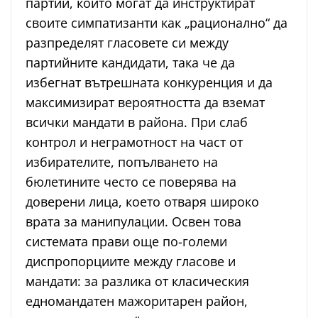
партии, които могат да инструктират
своите симпатизанти как „рационално“ да
разпределят гласовете си между
партийните кандидати, така че да
избегнат вътрешната конкуренция и да
максимизират вероятността да вземат
всички мандати в района. При слаб
контрол и неграмотност на част от
избирателите, попълването на
бюлетините често се поверява на
доверени лица, което отваря широко
врата за манипулации. Освен това
системата прави още по-големи
диспропорциите между гласове и
мандати: за разлика от класическия
едномандатен мажоритарен район,