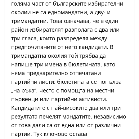
голяма част от българските избирателни
околии не са едномандатни, а дву- и
тримандатни. Това означава, че в един
район избирателят разполага с два или
три гласа, които разпределя между
предпочитаните от него кандидати. В
тримандатна околия той трябва да
напише три имена в бюлетината, като
няма предварително отпечатани
партийни листи: бюлетината се попълва
„на ръка“, често с помощта на местни
първенци или партийни активисти.
Кандидатите с най-високите два или три
резултата печелят мандатите, независимо
от това дали са от една или от различни
партии. Тук ключово остава