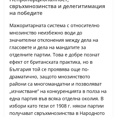
свръхмнозинства и делегитимация
на победите
Мажоритарната система с относително
мнозинство неизбежно води до
значителни отклонения между дела на
гласовете и дела на мандатите за
отделните партии. Това е добре познат
ефект от британската практика, но в
България той се проявява още по-
драматично, защото мнозинството
райони са многомандатни и позволяват
„изчистване“ на конкуренцията в полза на
една партия във всяка отделна околия. В
избори като тези от 1908 г. някои партии
получават свръхмнозинства в Народното