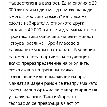
първостепенна важност. Една околия с 29
000 жители и един мандат може да даде
много по-висока „тежест“ на гласа на
своите избиратели, отколкото друга
околия с 49 000 жители и два мандата. На
практика това означава, че един мандат
„струва“ различен брой гласове в
различните части на страната. В условия
на ожесточена партийна конкуренция
всяко преразпределение на околиите,
всяка смяна на граници, всяко
повишаване или намаляване на броя
мандати в даден район се възприема като
потенциално оръжие за фаворизиране на
управляващите. Така изборната
география се превръща в част от