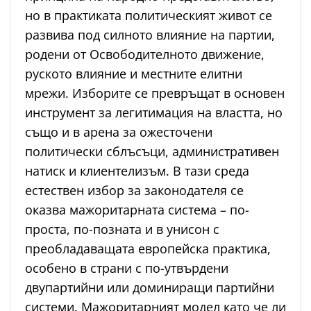
но в практиката политическият живот се
развива под силното влияние на партии,
родени от Освободителното движение,
руското влияние и местните елитни
мрежи. Изборите се превръщат в основен
инструмент за легитимация на властта, но
също и в арена за ожесточени
политически сблъсъци, административен
натиск и клиентелизъм. В тази среда
естествен избор за законодателя се
оказва мажоритарната система – по-
проста, по-позната и в унисон с
преобладаващата европейска практика,
особено в страни с по-утвърдени
двупартийни или доминиращи партийни
системи. Мажоритарният модел като че ли