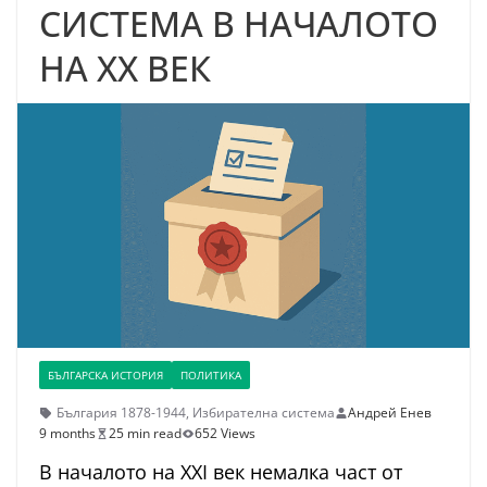
СИСТЕМА В НАЧАЛОТО
НА XX ВЕК
БЪЛГАРСКА ИСТОРИЯ
ПОЛИТИКА
България 1878-1944
,
Избирателна система
Андрей Енев
9 months
25 min read
652 Views
В началото на XXI век немалка част от