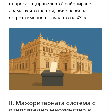
въпроса за „правилното“ райониране –
драма, която ще придобие особена
острота именно в началото на XX век.
II. Мажоритарната система с
относително мнозинство в