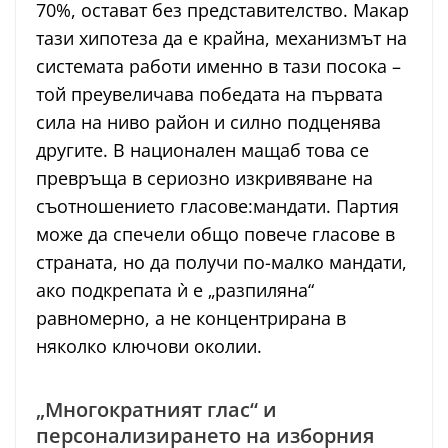
70%, остават без представителство. Макар
тази хипотеза да е крайна, механизмът на
системата работи именно в тази посока –
той преувеличава победата на първата
сила на ниво район и силно подценява
другите. В национален мащаб това се
превръща в сериозно изкривяване на
съотношението гласове:мандати. Партия
може да спечели общо повече гласове в
страната, но да получи по-малко мандати,
ако подкрепата ѝ е „разпиляна“
равномерно, а не концентрирана в
няколко ключови околии.
„Многократният глас“ и
персонализирането на изборния