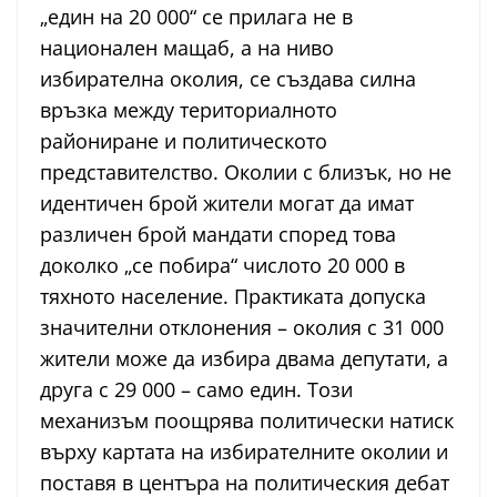
„един на 20 000“ се прилага не в
национален мащаб, а на ниво
избирателна околия, се създава силна
връзка между териториалното
райониране и политическото
представителство. Околии с близък, но не
идентичен брой жители могат да имат
различен брой мандати според това
доколко „се побира“ числото 20 000 в
тяхното население. Практиката допуска
значителни отклонения – околия с 31 000
жители може да избира двама депутати, а
друга с 29 000 – само един. Този
механизъм поощрява политически натиск
върху картата на избирателните околии и
поставя в центъра на политическия дебат