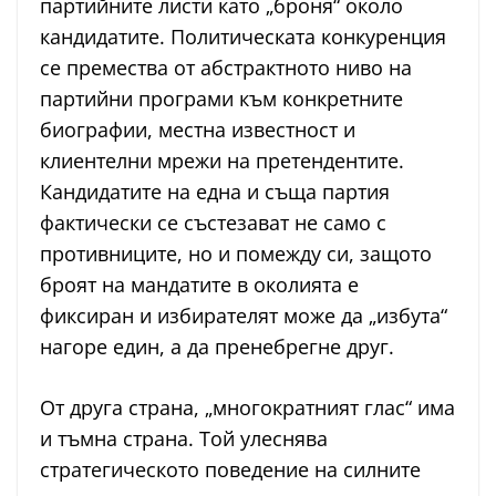
партийните листи като „броня“ около
кандидатите. Политическата конкуренция
се премества от абстрактното ниво на
партийни програми към конкретните
биографии, местна известност и
клиентелни мрежи на претендентите.
Кандидатите на една и съща партия
фактически се състезават не само с
противниците, но и помежду си, защото
броят на мандатите в околията е
фиксиран и избирателят може да „избута“
нагоре един, а да пренебрегне друг.
От друга страна, „многократният глас“ има
и тъмна страна. Той улеснява
стратегическото поведение на силните