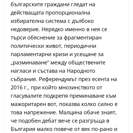
българските граждани гледат на
действащата пропорционална
избирателна система с дълбоко
недоверие. Нерядко именно в нея се
търси обяснение за фрагментиран
политически живот, периодични
парламентарни кризи и усещане за
„разминаване“ между обществените
нагласи и състава на Народното
събрание. Референдумът през есента на
2016 г., при който мнозинството от
гласувалите подкрепя преминаване към
мажоритарен вот, показва колко силно е
това напрежение. Малцина обаче знаят,
че подобен дебат вече се разгръща в
България малко повече от век по-рано и