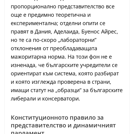
пропорционално представителство все
още е предимно теоретична и
експериментална; отделни опити се
правят в Дания, Аделаида, Буенос Айрес,
но те са по-скоро „лабораторни“
отклонения от преобладаващата
мажоритарна норма. На този фон не е
изненада, че българските учредители се
ориентират към система, която разбират
и която изглежда проверена в страни,
имащи статут на „образци“ за българските
либерали и консерватори.
Конституционното правило за
представителство и динамичният
парламент