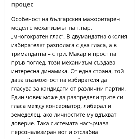
процес
Особеност на българския мажоритарен
модел е механизмът на т.нар.
„многократен глас“. В двумандатна околия
избирателят разполага с два гласа, а в
тримандатна – с три. Макар и прост на
пръв поглед, този механизъм създава
интересна динамика. От една страна, той
дава възможност на избирателя да
гласува за кандидати от различни партии.
Един човек може да разпредели трите си
гласа между консерватор, либерал и
земеделец, ако личностите му вдъхват
доверие. Така системата насърчава
персонализиран вот и отслабва