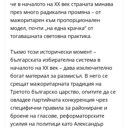
че в началото на XX век страната минава
през много радикална промяна – от
мажоритарен към пропорционален
модел, почти „на една крачка“ от
тогавашната световна практика.
Тъкмо този исторически момент –
българската избирателна система в
началото на XX век – дава изключително
богат материал за размисъл. В него се
срещат мажоритарната традиция на
Третото българско царство, опитите да се
овладее партийната конкуренция чрез
специфични правила за райониране и
броене на гласове, реформаторските
усилия на политици като Александър