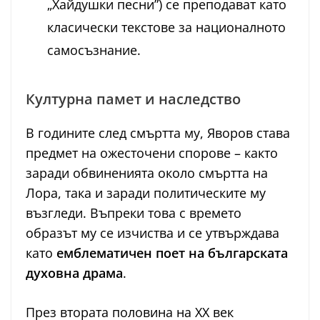
„Хайдушки песни”) се преподават като
класически текстове за националното
самосъзнание.
Културна памет и наследство
В годините след смъртта му, Яворов става
предмет на ожесточени спорове – както
заради обвиненията около смъртта на
Лора, така и заради политическите му
възгледи. Въпреки това с времето
образът му се изчиства и се утвърждава
като
емблематичен поет на българската
духовна драма
.
През втората половина на XX век