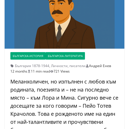
БЪЛГАРСКА ИСТОРИЯ
БЪЛГАРСКА ЛИТЕРАТУРА
България 1878-1944
,
Личности
,
писатели
Андрей Енев
12 months
11 min read
721 Views
Меланхоличен, но изпълнен с любов към
родината, поезията и – не на последно
място – към Лора и Мина. Сигурно вече се
досещате за кого говорим – Пейо Тотев
Крачолов. Това е рожденото име на един
от най-талантливите и прочувствени