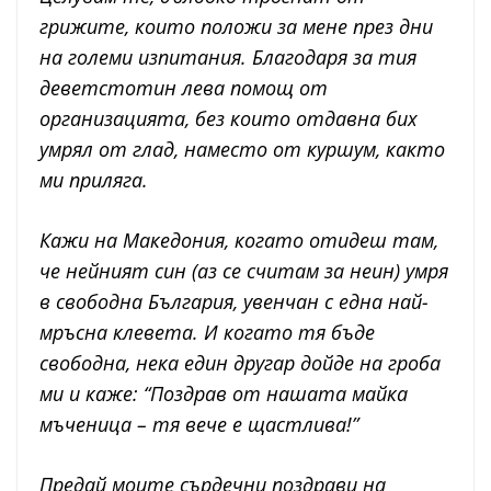
грижите, които положи за мене през дни
на големи изпитания. Благодаря за тия
деветстотин лева помощ от
организацията, без които отдавна бих
умрял от глад, наместо от куршум, както
ми приляга.
Кажи на Македония, когато отидеш там,
че нейният син (аз се считам за неин) умря
в свободна България, увенчан с една най-
мръсна клевета. И когато тя бъде
свободна, нека един другар дойде на гроба
ми и каже: “Поздрав от нашата майка
мъченица – тя вече е щастлива!”
Предай моите сърдечни поздрави на