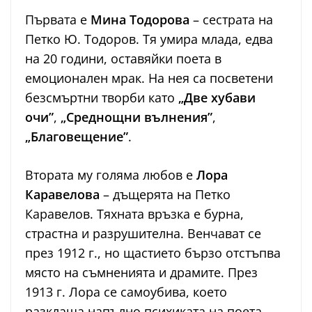
Първата е
Мина Тодорова
– сестрата на
Петко Ю. Тодоров. Тя умира млада, едва
на 20 години, оставяйки поета в
емоционален мрак. На нея са посветени
безсмъртни творби като
„Две хубави
очи”
,
„Среднощни вълнения”
,
„Благовещение”
.
Втората му голяма любов е
Лора
Каравелова
– дъщерята на Петко
Каравелов. Тяхната връзка е бурна,
страстна и разрушителна. Венчават се
през 1912 г., но щастието бързо отстъпва
място на съмненията и драмите. През
1913 г. Лора се самоубива, което
разклаща напълно психиката на поета.