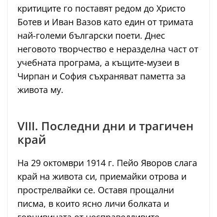
критиците го поставят редом до Христо
Ботев и Иван Вазов като един от тримата
най-големи български поети. Днес
неговото творчество е неразделна част от
учебната програма, а къщите-музеи в
Чирпан и София съхраняват паметта за
живота му.
VIII. Последни дни и трагичен
край
На 29 октомври 1914 г. Пейо Яворов слага
край на живота си, приемайки отрова и
прострелвайки се. Оставя прощални
писма, в които ясно личи болката и