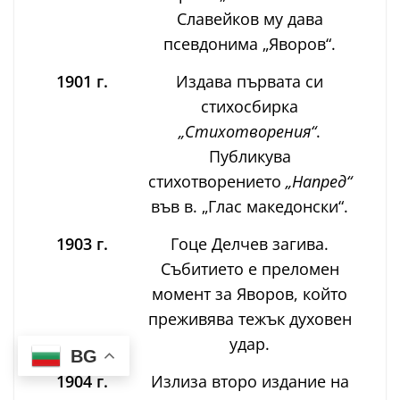
Славейков му дава
псевдонима „Яворов“.
1901 г.
Издава първата си
стихосбирка
„Стихотворения“
.
Публикува
стихотворението
„Напред“
във в. „Глас македонски“.
1903 г.
Гоце Делчев загива.
Събитието е преломен
момент за Яворов, който
преживява тежък духовен
удар.
BG
1904 г.
Излиза второ издание на