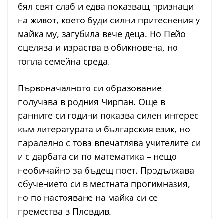
бял свят слаб и едва показващ признаци
на живот, което буди силни притеснения у
майка му, загубила вече деца. Но Пейо
оцелява и израства в обикновена, но
топла семейна среда.
Първоначалното си образование
получава в родния Чирпан. Още в
ранните си години показва силен интерес
към литературата и българския език, но
паралелно с това впечатлява учителите си
и с дарбата си по математика – нещо
необичайно за бъдещ поет. Продължава
обучението си в местната прогимназия,
но по настояване на майка си се
премества в Пловдив.