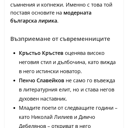
съмнения и копнежи. Именно с това той
поставя основите на
модерната
българска лирика
.
Възприемане от съвременниците
Кръстьо Кръстев
оценява високо
неговия стил и дълбочина, като вижда
в него истински новатор.
Пенчо Славейков
не само го въвежда
в литературния елит, но и става негов
духовен наставник.
Младите поети от следващите години –
като Николай Лилиев и Димчо
Дебелянов – откриват в него