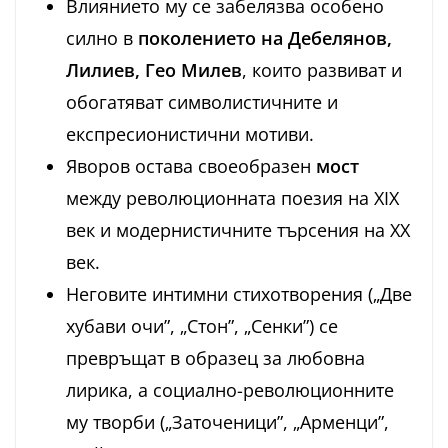
Влиянието му се забелязва особено
силно в
поколението на Дебелянов,
Лилиев, Гео Милев
, които развиват и
обогатяват символистичните и
експресионистични мотиви.
Яворов остава своеобразен
мост
между революционната поезия на XIX
век и модернистичните търсения на XX
век.
Неговите интимни стихотворения („Две
хубави очи”, „Стон”, „Сенки”) се
превръщат в образец за любовна
лирика, а социално-революционните
му творби („Заточеници”, „Арменци”,