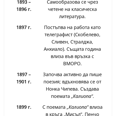
1893 –
Самообразова се чрез
1896 г.
четене на класическа
литература.
1897 г.
Постъпва на работа като
телеграфист (Скобелево,
Сливен, Стралджа,
Анхиало). Същата година
влиза във връзка с
ВМОРО.
1897 –
Започва активно да пише
1901 г.
поезия; вдъхновява се от
Нонка Чипева. Създава
поемата
„Калиопа“
.
1899 г.
С поемата
„Калиопа“
влиза
в кръга „Мисъл“. Пенчо