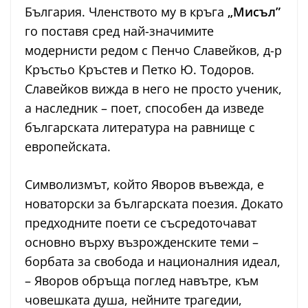
България. Членството му в кръга
„Мисъл”
го поставя сред най-значимите
модернисти редом с Пенчо Славейков, д-р
Кръстьо Кръстев и Петко Ю. Тодоров.
Славейков вижда в него не просто ученик,
а наследник – поет, способен да изведе
българската литература на равнище с
европейската.
Символизмът, който Яворов въвежда, е
новаторски за българската поезия. Докато
предходните поети се съсредоточават
основно върху възрожденските теми –
борбата за свобода и националния идеал,
– Яворов обръща поглед навътре, към
човешката душа, нейните трагедии,