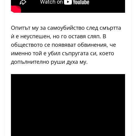
Опитът му за самоубийство след смъртта
ѝ е неуспешен, но го оставя сляп. В
обществото се появяват обвинения, че
именно той е убил съпругата си, което
допълнително руши духа му.