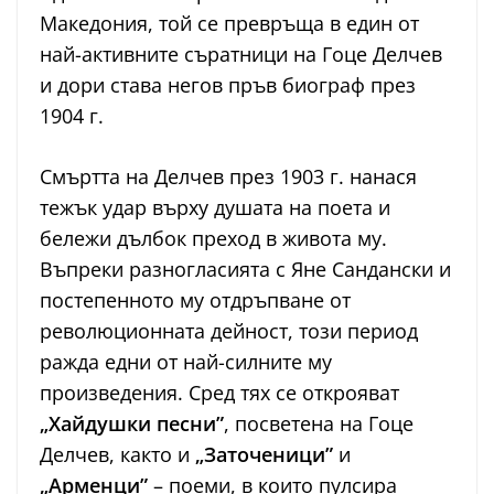
Македония, той се превръща в един от
най-активните съратници на Гоце Делчев
и дори става негов пръв биограф през
1904 г.
Смъртта на Делчев през 1903 г. нанася
тежък удар върху душата на поета и
бележи дълбок преход в живота му.
Въпреки разногласията с Яне Сандански и
постепенното му отдръпване от
революционната дейност, този период
ражда едни от най-силните му
произведения. Сред тях се открояват
„Хайдушки песни”
, посветена на Гоце
Делчев, както и
„Заточеници”
и
„Арменци”
– поеми, в които пулсира