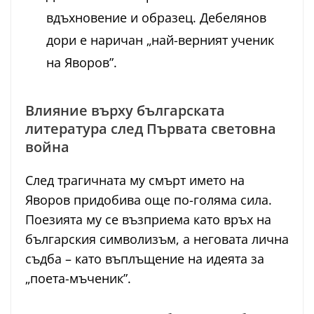
вдъхновение и образец. Дебелянов
дори е наричан „най-верният ученик
на Яворов”.
Влияние върху българската
литература след Първата световна
война
След трагичната му смърт името на
Яворов придобива още по-голяма сила.
Поезията му се възприема като връх на
българския символизъм, а неговата лична
съдба – като въплъщение на идеята за
„поета-мъченик”.