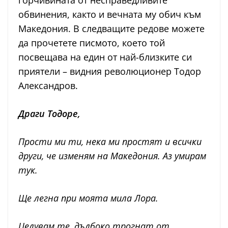
горчивината от несправедливите
обвинения, както и вечната му обич към
Македония. В следващите редове можете
да прочетете писмото, което той
посвещава на един от най-близките си
приятели – видния революционер Тодор
Александров.
Драги Тодоре,
Прости ми ти, нека ми простят и всички
други, че изменям на Македония. Аз умирам
тук.
Ще легна при моята мила Лора.
Целувам те, дълбоко трогнат от