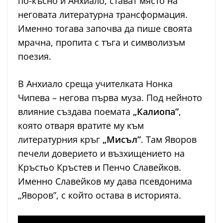
по-късно и Анхиало, стават място на
неговата литературна трансформация.
Именно тогава започва да пише своята
мрачна, пропита с тъга и символизъм
поезия.
В Анхиало среща учителката Нонка
Чипева – негова първа муза. Под нейното
влияние създава поемата
„Калиопа”
,
която отваря вратите му към
литературния кръг
„Мисъл”
. Там Яворов
печели доверието и възхищението на
Кръстьо Кръстев и Пенчо Славейков.
Именно Славейков му дава псевдонима
„Яворов”, с който остава в историята.