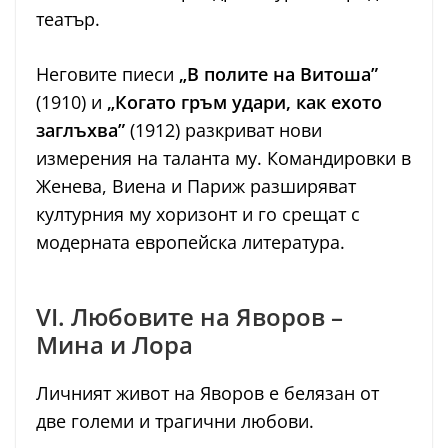
театър.
Неговите пиеси
„В полите на Витоша”
(1910) и
„Когато гръм удари, как ехото
заглъхва”
(1912) разкриват нови
измерения на таланта му. Командировки в
Женева, Виена и Париж разширяват
културния му хоризонт и го срещат с
модерната европейска литература.
VI. Любовите на Яворов –
Мина и Лора
Личният живот на Яворов е белязан от
две големи и трагични любови.