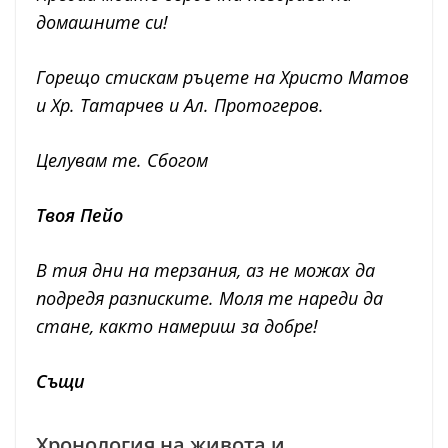
домашните си!
Горещо стискам ръцете на Христо Матов
и Хр. Татарчев и Ал. Протогеров.
Целувам те. Сбогом
Твоя Пейо
В тия дни на терзания, аз не можах да
подредя разписките. Моля те нареди да
стане, както намериш за добре!
Същи
Хронология на живота и