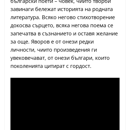
български поети – човек, чиито творби
завинаги бележат историята на родната
литература. Всяко негово стихотворение
докосва сърцето, всяка негова поема се
запечатва в съзнанието и оставя желание
за още. Яворов е от онези редки
личности, чиито произведения ги
увековечават, от онези българи, които
поколенията цитират с гордост.