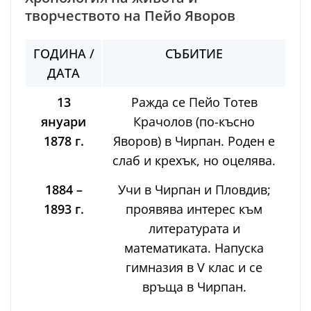
творчеството на Пейо Яворов
ГОДИНА /
СЪБИТИЕ
ДАТА
13
Ражда се Пейо Тотев
януари
Крачолов (по-късно
1878 г.
Яворов) в Чирпан. Роден е
слаб и крехък, но оцелява.
1884 –
Учи в Чирпан и Пловдив;
1893 г.
проявява интерес към
литературата и
математиката. Напуска
гимназия в V клас и се
връща в Чирпан.