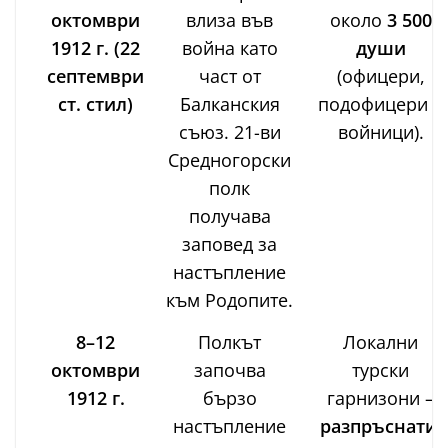
октомври
влиза във
около
3 500
1912 г. (22
война като
души
септември
част от
(офицери,
ст. стил)
Балканския
подофицери и
съюз. 21-ви
войници).
Средногорски
полк
получава
заповед за
настъпление
към Родопите.
8–12
Полкът
Локални
октомври
започва
турски
1912 г.
бързо
гарнизони –
настъпление
разпръснати
,