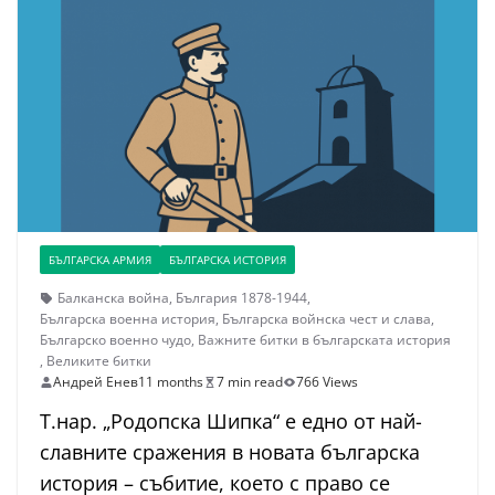
БЪЛГАРСКА АРМИЯ
БЪЛГАРСКА ИСТОРИЯ
Балканска война
,
България 1878-1944
,
Българска военна история
,
Българска войнска чест и слава
,
Българско военно чудо
,
Важните битки в българската история
,
Великите битки
Андрей Енев
11 months
7 min read
766 Views
Т.нар. „Родопска Шипка“ е едно от най-
славните сражения в новата българска
история – събитие, което с право се