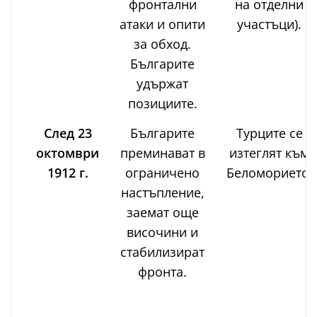
фронтални
на отделни
атаки и опити
участъци).
за обход.
Българите
удържат
позициите.
След 23
Българите
Турците се
октомври
преминават в
изтеглят към
1912 г.
ограничено
Беломорието.
настъпление,
заемат още
височини и
стабилизират
фронта.