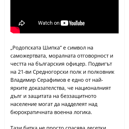
„Родопската Шипка“ е символ на
саможертвата, моралната отговорност и
честта на българския офицер. Подвигът
на 21-ви Средногорски полк и полковник
Владимир Серафимов е едно от най-
ярките доказателства, че националният
дълг и защитата на беззащитното
население могат да надделеят над
бюрократичната военна логика.
Тази битка не просто спасява десетки