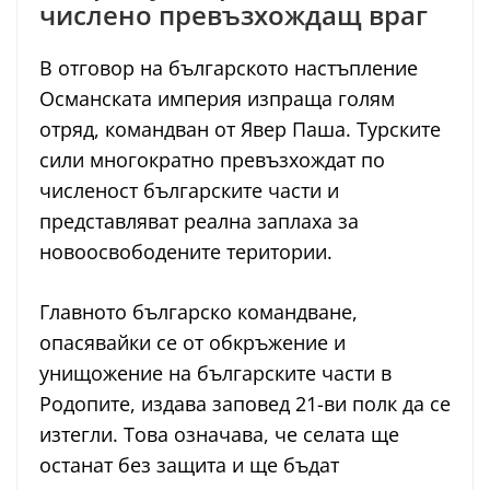
числено превъзхождащ враг
В отговор на българското настъпление
Османската империя изпраща голям
отряд, командван от Явер Паша. Турските
сили многократно превъзхождат по
численост българските части и
представляват реална заплаха за
новоосвободените територии.
Главното българско командване,
опасявайки се от обкръжение и
унищожение на българските части в
Родопите, издава заповед 21-ви полк да се
изтегли. Това означава, че селата ще
останат без защита и ще бъдат