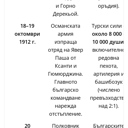
и Горно
оръдия).
Дерекьой.
18–19
Османската
Турски сили –
октомври
армия
около 8 000 –
1912 г.
изпраща
10 000 души
,
отряд на Явер
включително
Паша от
редовна
Ксанти и
пехота,
Гюмюрджина.
артилерия и
Главното
башибозук
българско
(числено
командване
превъзходство
нарежда
над 2:1).
отстъпление.
20
Полковник
Българските