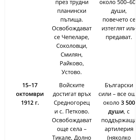
през трудни
около 500–600
планински
души,
пътища.
повечето се
Освобождават
изтеглят или
се Чепеларе,
предават.
Соколовци,
Смилян,
Райково,
Устово.
15–17
Войските
Български
октомври
достигат връх
сили – все още
1912 г.
Средногорец
около
3 500
и с. Петково.
души
, с
Освобождават
поддържаща
още села –
артилерия
Тикале, Долно
(няколко