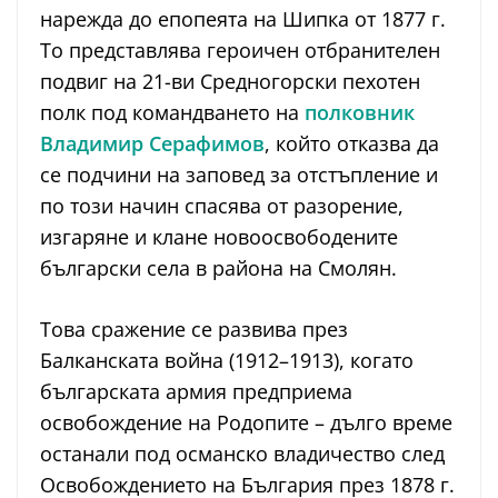
нарежда до епопеята на Шипка от 1877 г.
То представлява героичен отбранителен
подвиг на 21-ви Средногорски пехотен
полк под командването на
полковник
Владимир Серафимов
, който отказва да
се подчини на заповед за отстъпление и
по този начин спасява от разорение,
изгаряне и клане новоосвободените
български села в района на Смолян.
Това сражение се развива през
Балканската война (1912–1913), когато
българската армия предприема
освобождение на Родопите – дълго време
останали под османско владичество след
Освобождението на България през 1878 г.