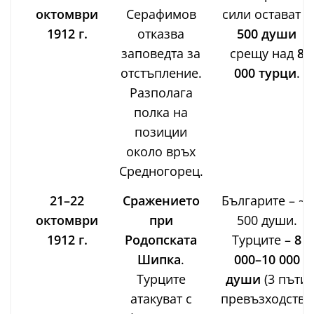
октомври
Серафимов
сили остават
3
1912 г.
отказва
500 души
заповедта за
срещу над
8
отстъпление.
000 турци
.
Разполага
полка на
позиции
около връх
Средногорец.
21–22
Сражението
Българите – ~3
октомври
при
500 души.
1912 г.
Родопската
Турците –
8
Шипка
.
000–10 000
Турците
души
(3 пъти
атакуват с
превъзходство