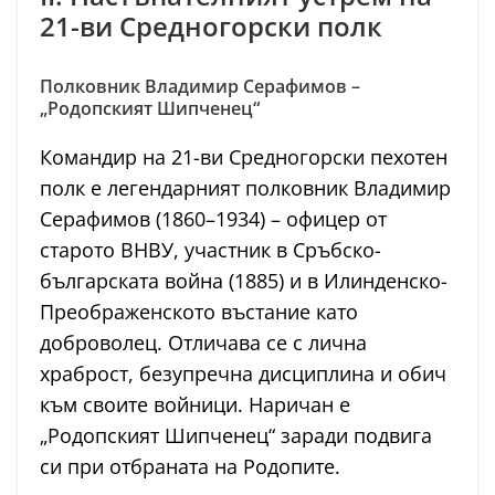
21-ви Средногорски полк
Полковник Владимир Серафимов –
„Родопският Шипченец“
Командир на 21-ви Средногорски пехотен
полк е легендарният полковник Владимир
Серафимов (1860–1934) – офицер от
старото ВНВУ, участник в Сръбско-
българската война (1885) и в Илинденско-
Преображенското въстание като
доброволец. Отличава се с лична
храброст, безупречна дисциплина и обич
към своите войници. Наричан е
„Родопският Шипченец“ заради подвига
си при отбраната на Родопите.