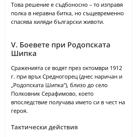
Това решение е съдбоносно – то изправя
полка в неравна битка, но същевременно
спасява хиляди български животи.
V. Боевете при Родопската
Шипка
Сраженията се водят през октомври 1912
г. при връх Средногорец (днес наричан и
„Родопската Шипка“), близо до село
Полковник Серафимово, което
впоследствие получава името си в чест на
героя.
Тактически действия