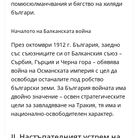
помюсюлманчвания и бягство на хиляди
българи.
Началото на Балканската война
През октомври 1912 г. България, заедно
със съюзниците си от Балканския съюз –
Сърбия, Гърция и Черна гора – обявява
война на Османската империя с цел да
освободи останалите под робство
български земи. За България войната има
двойно значение – освен стратегическите
цели за завладяване на Тракия, тя има и
национално-освободителен характер.
II. Настъпателният устрем на