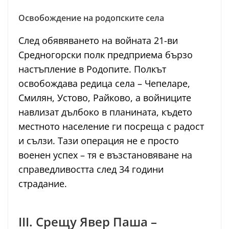
Освобождение на родопските села
След обявяването на войната 21-ви
Средногорски полк предприема бързо
настъпление в Родопите. Полкът
освобождава редица села – Чепеларе,
Смилян, Устово, Райково, а войниците
навлизат дълбоко в планината, където
местното население ги посреща с радост
и сълзи. Тази операция не е просто
военен успех – тя е възстановяване на
справедливостта след 34 години
страдание.
III. Срещу Явер Паша –