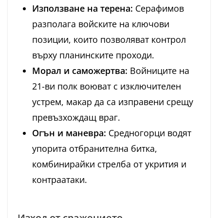
Използване на терена:
Серафимов
разполага войските на ключови
позиции, които позволяват контрол
върху планинските проходи.
Морал и саможертва:
Войниците на
21-ви полк воюват с изключителен
устрем, макар да са изправени срещу
превъзхождащ враг.
Огън и маневра:
Средногорци водят
упорита отбранителна битка,
комбинирайки стрелба от укрития и
контраатаки.
Изход от сражението