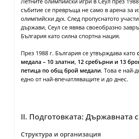
Летните олимпийски игри в Сеул през 1988 
събитие се превръща не само в арена за и
олимпийски дух. След пропуснатото участи
държави, Сеул се явява своеобразно завръ
България като силна спортна нация.
През 1988 г. България се утвърждава като
медала – 10 златни, 12 сребърни и 13 бр
петица по общ брой медали
. Това е най-
едно от най-впечатляващите и до днес.
II. Подготовката: Държавната 
Структура и организация