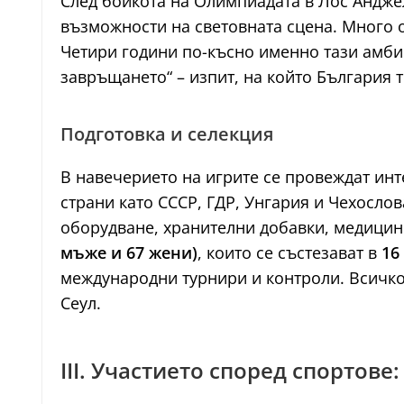
След бойкота на Олимпиадата в Лос Анджел
възможности на световната сцена. Много о
Четири години по-късно именно тази амби
завръщането“ – изпит, на който България 
Подготовка и селекция
В навечерието на игрите се провеждат инт
страни като СССР, ГДР, Унгария и Чехосл
оборудване, хранителни добавки, медицин
мъже и 67 жени)
, които се състезават в
16
международни турнири и контроли. Всичко
Сеул.
III. Участието според спортове