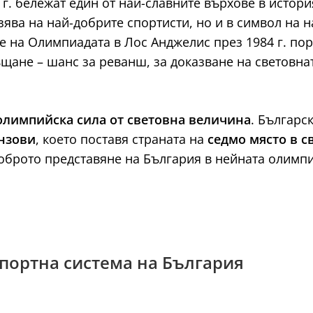
г. бележат един от най-славните върхове в истори
зява на най-добрите спортисти, но и в символ на 
е на Олимпиадата в Лос Анджелис през 1984 г. по
щане – шанс за реванш, за доказване на световна
олимпийска сила от световна величина
. Българс
онзови
, което поставя страната на
седмо място в с
доброто представяне на България в нейната олимп
спортна система на България