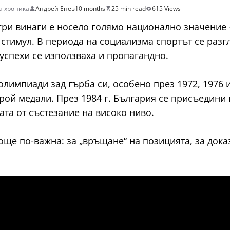
а хроника
Андрей Енев
10 months
25 min read
615 Views
гри винаги е носело голямо национално значение 
 стимул. В периода на социализма спортът се раз
успехи се използваха и пропагандно.
лимпиади зад гърба си, особено през 1972, 1976 и 1
й медали. През 1984 г. България се присъедини к
ата от състезание на високо ниво.
 още по-важна: за „връщане“ на позицията, за дока