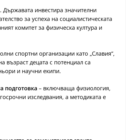
ка. Държавата инвестира значителни
ателство за успеха на социалистическата
ният комитет за физическа култура и
олни спортни организации като „Славия“,
нна възраст децата с потенциал са
ньори и научни екипи.
а подготовка
– включваща физиология,
госрочни изследвания, а методиката е