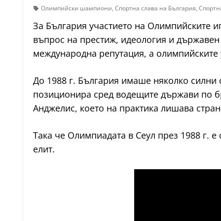
Олимпийски шампиони
,
Спортна слава на България
,
Спортн
За България участието на Олимпийските и
въпрос на престиж, идеология и държавен
международна репутация, а олимпийските 
До 1988 г. България имаше няколко силни о
позиционира сред водещите държави по бро
Анджелис, което на практика лишава стран
Така че Олимпиадата в Сеул през 1988 г. е
елит.