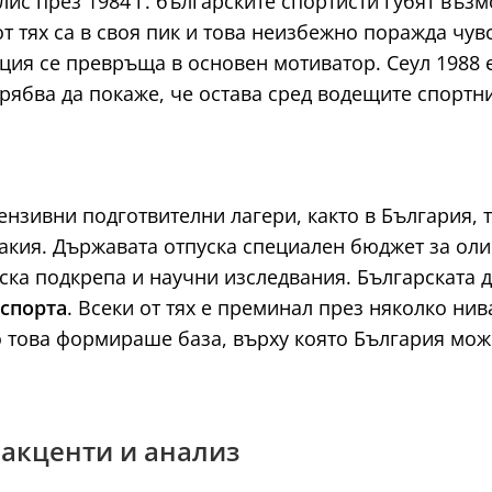
ис през 1984 г. българските спортисти губят въз
т тях са в своя пик и това неизбежно поражда чу
ция се превръща в основен мотиватор. Сеул 1988 
трябва да покаже, че остава сред водещите спортн
ензивни подготвителни лагери, както в България, 
овакия. Държавата отпуска специален бюджет за о
ска подкрепа и научни изследвания. Българската
 спорта
. Всеки от тях е преминал през няколко ни
 това формираше база, върху която България може 
: акценти и анализ