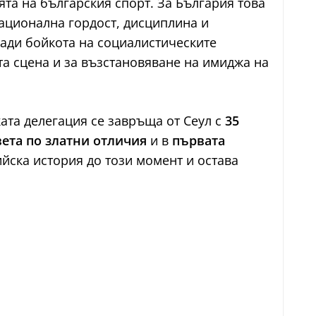
ята на българския спорт. За България това
национална гордост, дисциплина и
ради бойкота на социалистическите
та сцена и за възстановяване на имиджа на
ката делегация се завръща от Сеул с
35
вета по златни отличия
и в
първата
ийска история до този момент и остава