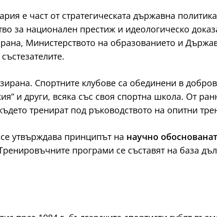
лгария е част от стратегическата държавна полити
ство за национален престиж и идеологическо доказ
брана, Министерството на образованието и Държав
 състезателите.
зирана. Спортните клубове са обединени в добров
кия“ и други, всяка със своя спортна школа. От ра
ъдето тренират под ръководството на опитни тре
ни се утвърждава принципът на
научно обоснованат
Тренировъчните програми се съставят на база дъл