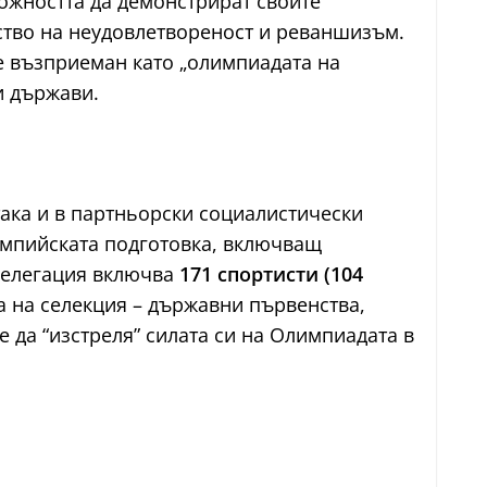
можността да демонстрират своите
вство на неудовлетвореност и реваншизъм.
е възприеман като „олимпиадата на
и държави.
така и в партньорски социалистически
лимпийската подготовка, включващ
 делегация включва
171 спортисти (104
ва на селекция – държавни първенства,
да “изстреля” силата си на Олимпиадата в