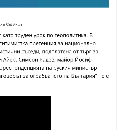
ad
504 Views
като труден урок по геополитика. В
егитимистка претенция за национално
стични съседи, подплатена от търг за
и Айер, Симеон Радев, майор Йосиф
 кореспонденцията на руския министър
аговорът за ограбването на България“ не е