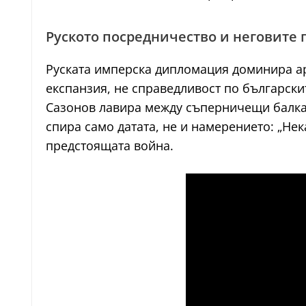
Руското посредничество и неговите
Руската имперска дипломация доминира ар
експанзия, не справедливост по български
Сазонов лавира между съперничещи балкан
спира само датата, не и намерението: „Не
предстоящата война.