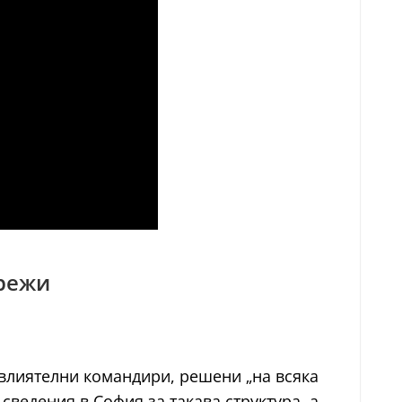
мрежи
 влиятелни командири, решени „на всяка
ведения в София за такава структура, а