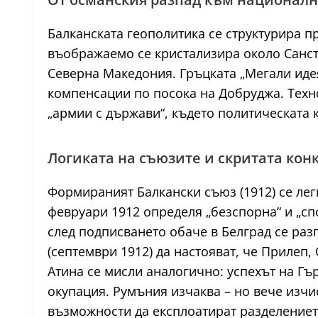
Балканската геополитика се структурира п
въображаемо се кристализира около Сансте
Северна Македония. Гръцката „Мегали идея
компенсации по посока на Добруджа. Тех
„армии с държави“, където политическата 
Логиката на съюзите и скритата кон
Формираният Балкански съюз (1912) се ле
февруари 1912 определя „безспорна“ и „сп
след подписването обаче в Белград се ра
(септември 1912) да настояват, че Прилеп
Атина се мисли аналогично: успехът на Гъ
окупация. Румъния изчаква – но вече изчи
възможности да експлоатират разделениет