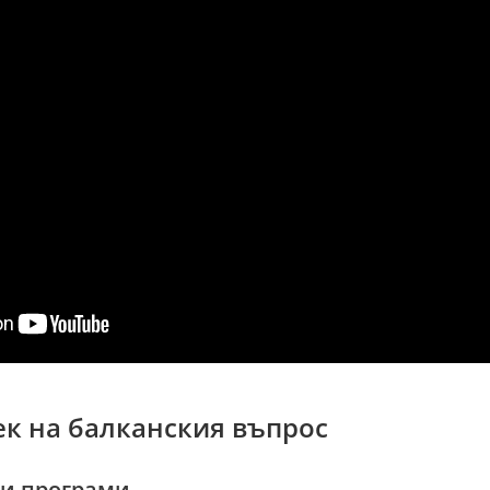
век на балканския въпрос
ни програми