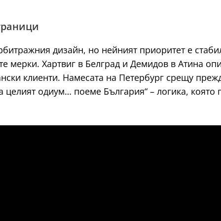
 граници
битражния дизайн, но нейният приоритет е стабил
те мерки. Хартвиг в Белград и Демидов в Атина оп
ски клиенти. Намесата на Петербург срещу преж
ка целият одиум… поеме България“ – логика, коят