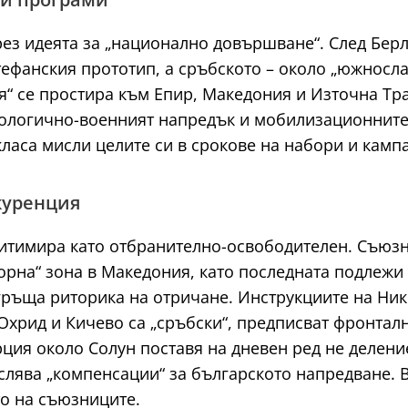
рез идеята за „национално довършване“. След Бер
фанския прототип, а сръбското – около „южнослав
“ се простира към Епир, Македония и Източна Тра
нологично-военният напредък и мобилизационните
класа мисли целите си в срокове на набори и камп
куренция
гитимира като отбранително-освободителен. Съюз
орна“ зона в Македония, като последната подлежи
згръща риторика на отричане. Инструкциите на Н
, Охрид и Кичево са „сръбски“, предписват фронтал
рция около Солун поставя на дневен ред не делени
слява „компенсации“ за българското напредване. 
о на съюзниците.