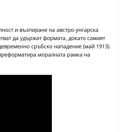
ност и възпиране на австро-унгарска
итват да удържат формата, докато самият
девременно сръбско нападение (май 1913)
о преформатира моралната рамка на