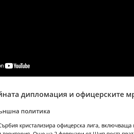
тайната дипломация и офицерските 
външна политика
в Сърбия кристализира офицерска лига, включваща
 територия. Още на 2 февруари от Щип постъпват с