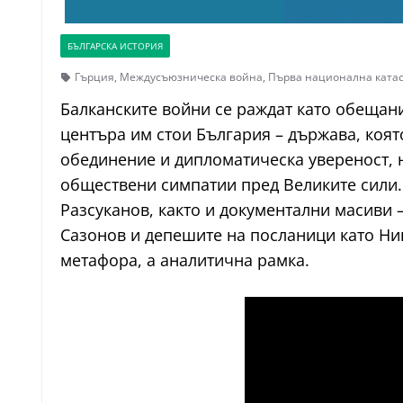
БЪЛГАРСКА ИСТОРИЯ
Гърция
,
Междусъюзническа война
,
Първа национална ката
Балканските войни се раждат като обещан
центъра им стои България – държава, коят
обединение и дипломатическа увереност, н
обществени симпатии пред Великите сили.
Разсуканов, както и документални масиви 
Сазонов и депешите на посланици като Нико
метафора, а аналитична рамка.