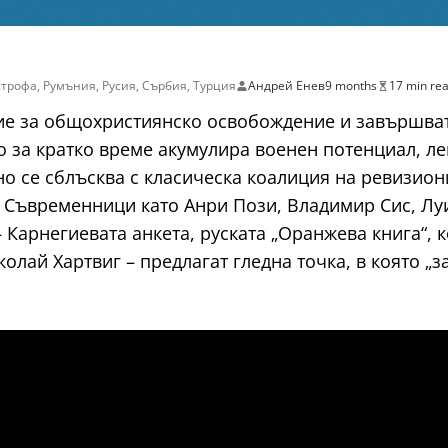
строфа
,
Румъния
,
Русия
,
Сърбия
,
Турция
Андрей Енев
9 months
17 min re
ие за общохристиянско освобождение и завършват 
о за кратко време акумулира военен потенциал, л
о се сблъсква с класическа коалиция на ревизиони
 Съвременници като Анри Пози, Владимир Сис, Лу
– Карнегиевата анкета, руската „Оранжева книга“,
лай Хартвиг – предлагат гледна точка, в която „з