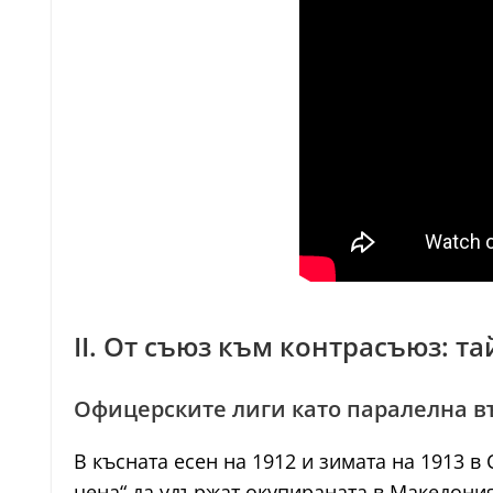
II. От съюз към контрасъюз: 
Офицерските лиги като паралелна 
В късната есен на 1912 и зимата на 1913 
цена“ да удържат окупираната в Македония