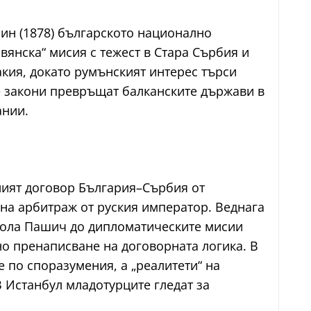
лин (1878) българското национално
янска“ мисия с тежест в Старa Сърбия и
кия, докато румънският интерес търси
 закони превръщат балканските държави в
ании.
ният договор България–Сърбия от
 на арбитраж от руския император. Веднага
икола Пашич до дипломатическите мисии
но пренаписване на договорната логика. В
е по споразумения, а „реалитети“ на
В Истанбул младотурците гледат за