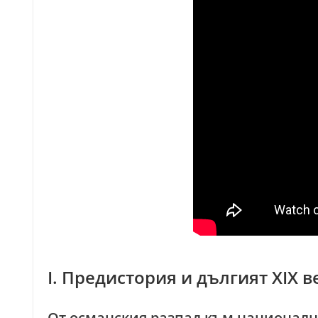
I. Предистория и дългият XIX 
От османския разпад към национал