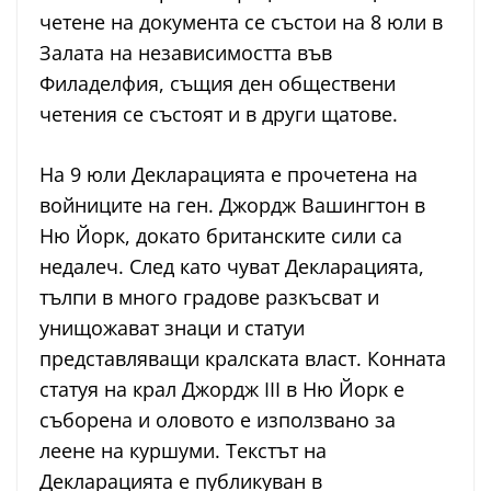
четене на документа се състои на 8 юли в
Залата на независимостта във
Филаделфия, същия ден обществени
четения се състоят и в други щатове.
На 9 юли Декларацията е прочетена на
войниците на ген. Джордж Вашингтон в
Ню Йорк, докато британските сили са
недалеч. След като чуват Декларацията,
тълпи в много градове разкъсват и
унищожават знаци и статуи
представляващи кралската власт. Конната
статуя на крал Джордж III в Ню Йорк е
съборена и оловото е използвано за
леене на куршуми. Текстът на
Декларацията е публикуван в