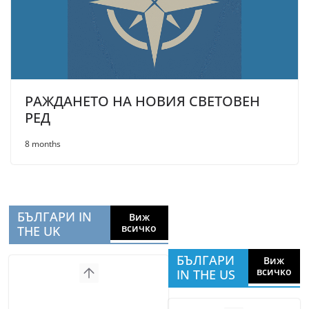
РАЖДАНЕТО НА НОВИЯ СВЕТОВЕН
РЕД
8 months
БЪЛГАРИ IN
Виж
всичко
THE UK
БЪЛГАРИ
Виж
всичко
IN THE US