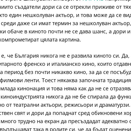
чиито създатели дори са се отрекли приживе от тя
акто един нешколуван актьор, и това може да се в
е среди даже си имат термин за нешколуван актьор
ки обаче в киното почти не се дава шанс, а дори и
 компрометират цялата картина.
е, че България никога не е развила киното си. Да
тарното френско и италианско кино, които отдавна
а период без почти никакво кино, за да се посъбу
илмови ленти. Тоест някаква започната традиция 
млада кинонация и това няма как да не се отразяв
 киноиндустрията никога да не бе спирала да фун
о от театрални актьори, режисьори и драматурзи. 
твен свят и дори да попаднат сред обикновени хора
е много трудно на екран да пресъздадат адекватно 
въплъщават така в ролите си, че да бъдат оценени