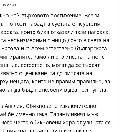
108 Views
но най-върховото постижение. Всеки
., но този парад на суетата е неустоим
хората, които биха отказали тази награда,
, са несъизмерими с нищо друго в света на
! Затова и съвсем естествено българската
минираните, камо ли от липсата на поне
нание, естествено, могат да се търсят
ватно оценяване, та до липсата на
рху нещата, които не правим правилно, за
огат да бъдат откроени в два-три пункта.
 в Англия. Обикновено изключително
чай бе именно така. Талантливият мъж
много често обикновени хора от улицата се
 Причината е, че тази школовка се