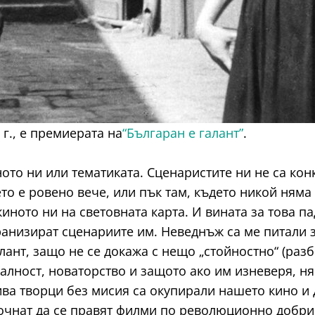
 г., е премиерата на
“Българан е галант”
.
ото ни или тематиката. Сценаристите ни не са ко
то е ровено вече, или пък там, където никой няма
иното ни на световната карта. И вината за това п
кранизират сценариите им. Неведнъж са ме питали
ант, защо не се докажа с нещо „стойностно“ (разб
калност, новаторство и защото ако им изневеря, н
ва творци без мисия са окупирали нашето кино и 
почнат да се правят филми по революционно добри