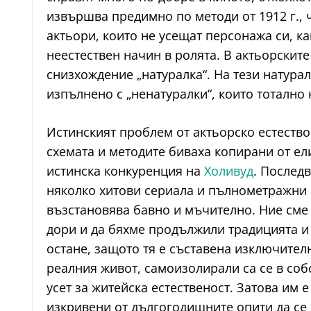
извършва предимно по методи от 1912 г., 
актьори, които не усещат персонажа си, к
неестествен начин в ролята. В актьорскит
снизхождение „натуралка“. На тези натурал
изпълнено с „ненатуралки“, които тотално
Истинският проблем от актьорско естество 
схемата и методите биваха копирани от ели
истинска конкуренция на
Холивуд
. Последв
няколко хитови сериала и пълнометражни ф
възстановява бавно и мъчително. Ние сме 
дори и да бяхме продължили традицията и
остане, защото тя е съставена изключителн
реалния живот, самоизолирали са се в собс
усет за житейска естественост. Затова им 
изкривени от дългогодишните опити да се 