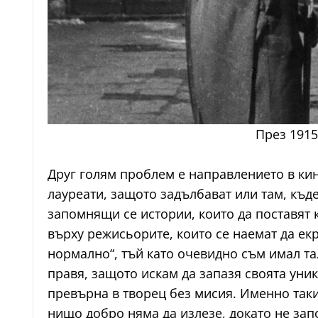
През 1915
Друг голям проблем е направлението в кин
лауреати, защото задълбават или там, къде
запомнящи се истории, които да поставят к
върху режисьорите, които се наемат да е
нормално“, тъй като очевидно съм имал тал
правя, защото искам да запазя своята уни
превърна в творец без мисия. Именно таки
нищо добро няма да излезе, докато не за