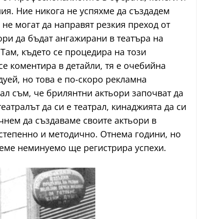
алия. Ние никога не успяхме да създадем
о не могат да направят резкия преход от
ори да бъдат ангажирани в театъра на
Там, където се процедира на този
се коментира в детайли, тя е очебийна
дуей, но това е по-скоро рекламна
зал съм, че брилянтни актьори започват да
еатралът да си е театрал, кинаджията да си
очнем да създаваме своите актьори в
остепенно и методично. Отнема години, но
реме неминуемо ще регистрира успехи.