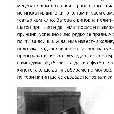
меценати, които от своя страна също са ча
истинска гилдия в киното, там играем с ама
театър към кино. Затова е виновна полити
щатен принцип и да нямат време и възможн
принцип, успешно кино рядко се прави. А р
почти за всички. И да, има известни холив
политика, задоволяване на личностна сует
преиграват в киното след един сезон на Бр
е кинаджия, футболистът да си е футболист
киното, ако ще да ги събираме по молове,
по този начин ще се създаде непозната за