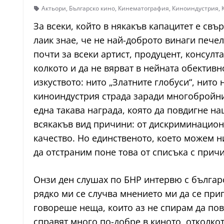
Актьори
,
Българско кино
,
Кинематография
,
Киноиндустрия
,
За всеки, който в някакъв капацитет е свъ
лаик знае, че не най-доброто винаги печел
почти за всеки артист, продуцент, консулт
колкото и да не вярват в нейната обективн
изкуството: нито „Златните глобуси“, нито
киноиндустрия страда заради многобройни
една такава награда, която да повдигне на
всякакъв вид причини: от дискриминационн
качество. Но единственото, което можем н
да отстраним поне това от списъка с причи
Онзи ден слушах по БНР интервю с българ
рядко ми се случва мнението ми да се при
говореше неща, които аз не спирам да пов
справят много по-добре в киното, отколко