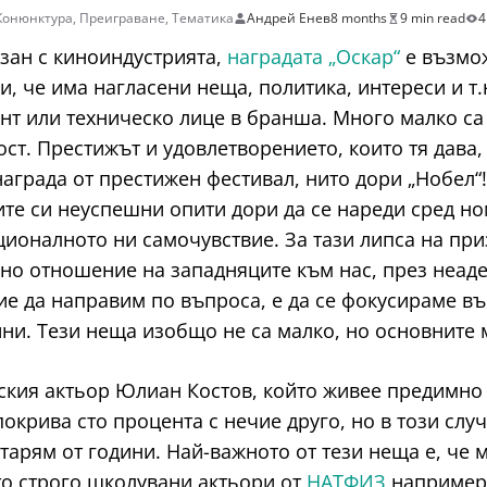
Конюнктура
,
Преиграване
,
Тематика
Андрей Енев
8 months
9 min read
4
рзан с киноиндустрията,
наградата „Оскар“
е възмож
и, че има нагласени неща, политика, интереси и т.н
ант или техническо лице в бранша. Много малко са 
ост. Престижът и удовлетворението, които тя дава
 награда от престижен фестивал, нито дори „Нобел“
те си неуспешни опити дори да се нареди сред но
ционалното ни самочувствие. За тази липса на приз
о отношение на западняците към нас, през неадек
ие да направим по въпроса, е да се фокусираме въ
ни. Тези неща изобщо не са малко, но основните м
ския актьор Юлиан Костов, който живее предимно
покрива сто процента с нечие друго, но в този слу
тарям от години. Най-важното от тези неща е, че 
то строго школувани актьори от
НАТФИЗ
например.