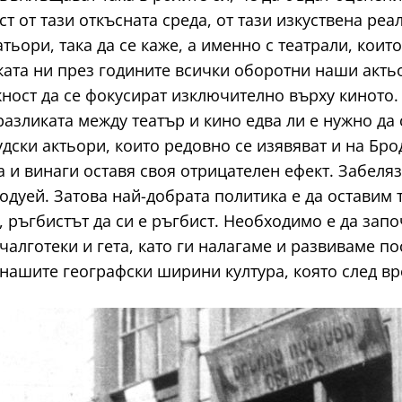
ст от тази откъсната среда, от тази изкуствена ре
тьори, така да се каже, а именно с театрали, коит
ката ни през годините всички оборотни наши акть
ост да се фокусират изключително върху киното. 
азликата между театър и кино едва ли е нужно да 
удски актьори, които редовно се изявяват и на Бро
а и винаги оставя своя отрицателен ефект. Забеля
одуей. Затова най-добрата политика е да оставим т
, ръгбистът да си е ръгбист. Необходимо е да зап
 чалготеки и гета, като ги налагаме и развиваме п
 нашите географски ширини култура, която след в