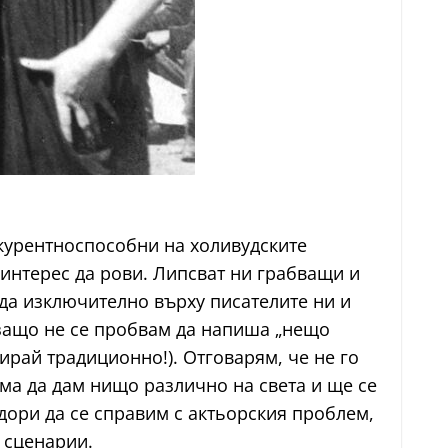
нкурентноспособни на холивудските
 интерес да рови. Липсват ни грабващи и
ада изключително върху писателите ни и
 защо не се пробвам да напиша „нещо
ирай традиционно!). Отговарям, че не го
яма да дам нищо различно на света и ще се
дори да се справим с актьорския проблем,
 сценарии.