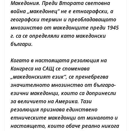
Македония. Преди Втората световна
война „македонец“ не е етнографски, а
географски термин и преобладаващото
мнозинство от македонците преди 1945
г. са се определяли като македонски
българи.
Когато в настоящата резолюция на
Конгреса на САЩ се споменава
„македонският език“, се пренебрегва
значителното мнозинство от българо-
езични македонци, които са допринесли
за величието на Америка. Тази
резолюция признава единствено
етническите македонци от миналото и
настоящето, които обаче реално никога