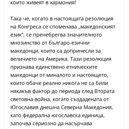
които живеят в хармония!
Така че, когато в настоящата резолюция
на Конгреса се споменава „македонският
език“, се пренебрегва значителното
мнозинство от българо-езични
македонци, които са допринесли за
величието на Америка. Тази резолюция
признава единствено етническите
македонци от миналото и настоящето,
които обаче реално никога не са били
някакъв фактор до периода след Втората
световна война, когато създадената от
Югославия днешна Северна Македония,
като федерална югославска единица,
започва сериозно да насърчава