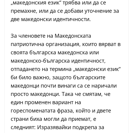
„македонския език“ трябва или да се
премахне, или да се добави уточнение за
две македонски идентичности.
За членовете на Македонската
патриотична организация, които вярват в
своята българска македонска или
македонско-българска идентичност,
отпадането на термина „македонски език“
би било важно, защото българските
македонци почти винаги са се наричали
просто македонци. Така че смятам, че
един променен вариант на
гореспоменатата фраза, който и двете
страни биха могли да приемат, е
следният: Изразявайки подкрепа за