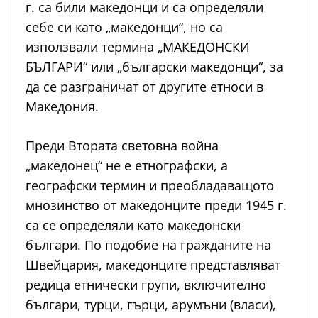
г. са били македонци и са определяли
себе си като „македонци“, но са
използвали термина „МАКЕДОНСКИ
БЪЛГАРИ“ или „български македонци“, за
да се разграничат от другите етноси в
Македония.
Преди Втората световна война
„македонец“ не е етнографски, а
географски термин и преобладаващото
мнозинство от македонците преди 1945 г.
са се определяли като македонски
българи. По подобие на гражданите на
Швейцария, македонците представляват
редица етнически групи, включително
българи, турци, гърци, арумъни (власи),