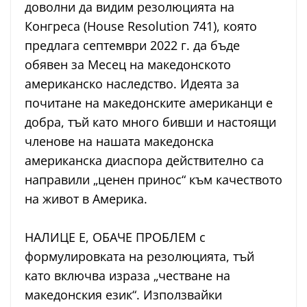
доволни да видим резолюцията на
Конгреса (House Resolution 741), която
предлага септември 2022 г. да бъде
обявен за Месец на македонското
американско наследство. Идеята за
почитане на македонските американци е
добра, тъй като много бивши и настоящи
членове на нашата македонска
американска диаспора действително са
направили „ценен принос“ към качеството
на живот в Америка.
НАЛИЦЕ Е, ОБАЧЕ ПРОБЛЕМ с
формулировката на резолюцията, тъй
като включва израза „честване на
македонския език“. Използвайки