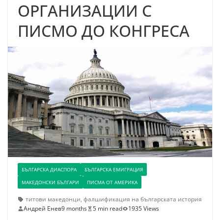
ОРГАНИЗАЦИИ С
ПИСМО ДО КОНГРЕСА
БЪЛГАРСКА ДИАСПОРА
БЪЛГАРСКА ЕМИГРАЦИЯ
МАКЕДОНСКИ БЪЛГАРИ
ПИСМА ОТ АМЕРИКА
титови македонци
,
фалшификация на българската история
Андрей Енев
9 months
5 min read
1935 Views