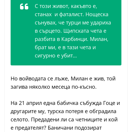
С този живот, какъвто е,
станах и фаталист. Нощеска
сънувах, че турци ме удариха
в сърцето. Щипската чета е
разбита в Карбинци. Милан,
брат ми, е в тази чета и
сигурно е убит…
Но войводата се лъже, Милан е жив, той
загива няколко месеца по-късно.
На 21 април една бабичка събужда Гоце и
другарите му, турска потеря е обградила
селото. Предадени ли са четниците и кой
е предателят? Баничани подозират