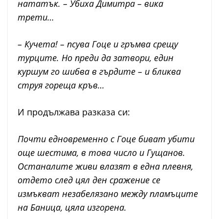
нататък. – Убиха Димитра – вика
трети…
– Кучета! – псува Гоце и гръмва срещу
турците. Но преди да затвори, един
куршум го шибва в гърдите – и бликва
струя гореща кръв…
И продължава разказа си:
Почти едновременно с Гоце биват убити
още шестима, в това число и Гущанов.
Останалите живи влазят в една плевня,
отдето след цял ден сражение се
измъкват незабелязано между пламъците
на Баница, цяла изгорена.