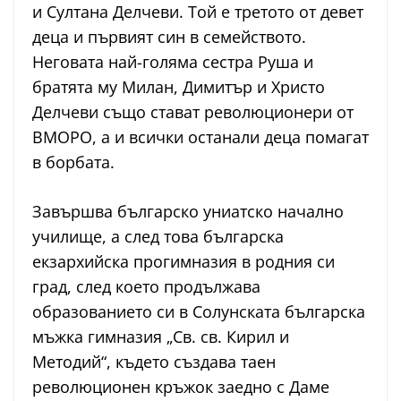
и Султана Делчеви. Той е третото от девет
деца и първият син в семейството.
Неговата най-голяма сестра Руша и
братята му Милан, Димитър и Христо
Делчеви също стават революционери от
ВМОРО, а и всички останали деца помагат
в борбата.
Завършва българско униатско начално
училище, а след това българска
екзархийска прогимназия в родния си
град, след което продължава
образованието си в Солунската българска
мъжка гимназия „Св. св. Кирил и
Методий“, където създава таен
революционен кръжок заедно с Даме