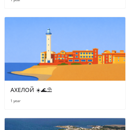
АХЕЛОЙ ☀️🌊⛱
1 year