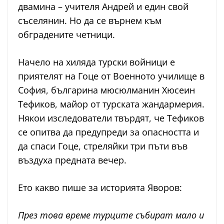
двамина – учителя Андрей и един свой
съселянин. Но да се върнем към
обградените четници.
Начело на хиляда турски войници е
приятелят на Гоце от Военното училище в
София, българина мюсюлманин Хюсеин
Тефиков, майор от турската жандармерия.
Някои изследователи твърдят, че Тефиков
се опитва да предупреди за опасността и
да спаси Гоце, стреляйки три пъти във
въздуха предната вечер.
Ето какво пише за историята Яворов:
През това време турците събират мало и