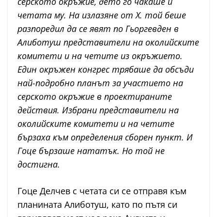
серското окръжие, дето го чакаше и
четата му. На излазяне от Х. той беше
разпоредил да се явят по Гьоргевден в
Алиботуш представители на околийските
комитети и на четите из окръжието.
Един окръжен конгрес трябаше да обсъди
най-подробно планът за участието на
серското окръжие в проектираните
действия. Избрани представители на
околийските комитети и на четите
бързаха към определения сборен пункт. И
Гоце бързаше нататък. Но той не
достигна.
Гоце Делчев с четата си се отправя към
планината Алиботуш, като по пътя си