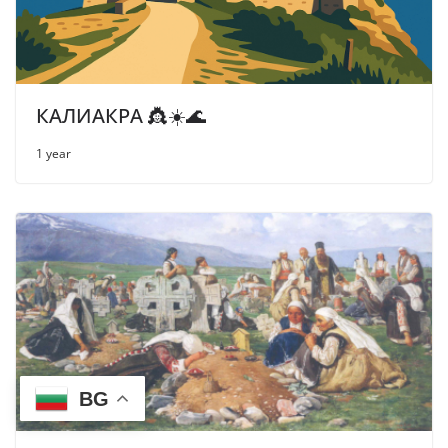
КАЛИАКРА 👸☀️🌊
1 year
BG