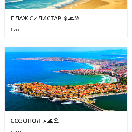
ПЛАЖ СИЛИСТАР ☀️🌊⛱
1 year
СОЗОПОЛ ☀️🌊⛱
1 year