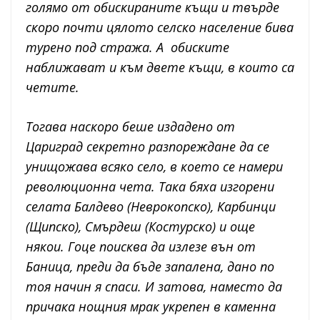
голямо от обискираните къщи и твърде
скоро почти цялото селско население бива
турено под стража. А обиските
наближават и към двете къщи, в които са
четите.
Тогава наскоро беше издадено от
Цариград секретно разпореждане да се
унищожава всяко село, в което се намери
революционна чета. Така бяха изгорени
селата Балдево (Неврокопско), Карбинци
(Щипско), Смърдеш (Костурско) и още
някои. Гоце поисква да излезе вън от
Баница, преди да бъде запалена, дано по
тоя начин я спаси. И затова, наместо да
причака нощния мрак укрепен в каменна