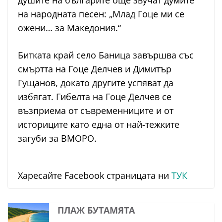
душите на българите още звучат думите
на народната песен: „Млад Гоце ми се
ожени… за Македония.“
Битката край село Баница завършва със
смъртта на Гоце Делчев и Димитър
Гущанов, докато другите успяват да
избягат. Гибелта на Гоце Делчев се
възприема от съвременниците и от
историците като една от най-тежките
загуби за ВМОРО.
Харесайте Facebook страницата ни
ТУК
ПЛАЖ БУТАМЯТА