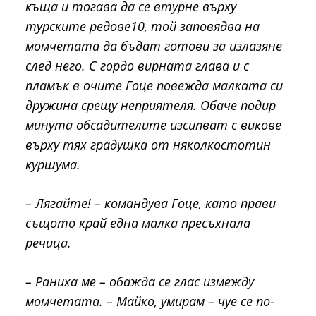
къща и тогава да се втурне върху
турските редове10, той заповядва на
момчетата да бъдат готови за излазяне
след него. С гордо вирната глава и с
пламък в очите Гоце повежда малката си
дружина срещу неприятеля. Обаче подир
минута обсадителите изсипват с викове
върху тях градушка от няколкостотин
куршума.
– Лягайте! – командува Гоце, като прави
същото край една малка пресъхнала
речица.
– Раниха ме – обажда се глас измежду
момчетата. – Майко, умирам – чуе се по-