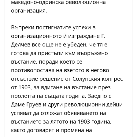
македоно-одринска революционна
организация.
Въпреки постигнатите успехи в
организационното ѝ изграждане Г.
Делчев все още не е убеден, че тя е
готова да пристъпи към въоръжено
въстание, поради което се
противопоставя на взетото в негово
отсъствие решение от Солунския конгрес
от 1903, за вдигане на въстание през
пролетта на същата година. Заедно с
Даме Груев и други революционни дейци
успяват да отложат обявяването на
въстанието за лятото на 1903 година,
както договарят и промяна на