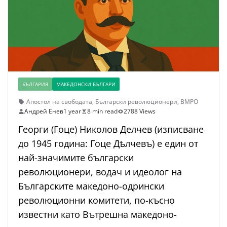
БЪЛГАРИЯ
МАКЕДОНСКИ БЪЛГАРИ
Апостол на свободата
,
Български революционери
,
ВМРО
Андрей Енев
1 year
8 min read
2788 Views
Георги (Гоце) Николов Делчев (изписване
до 1945 година: Гоце Дѣлчевъ) е един от
най-значимите български
революционери, водач и идеолог на
Българските македоно-одрински
революционни комитети, по-късно
известни като Вътрешна македоно-