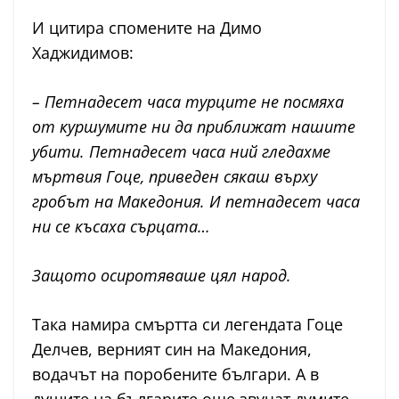
И цитира спомените на Димо
Хаджидимов:
– Петнадесет часа турците не посмяха
от куршумите ни да приближат нашите
убити. Петнадесет часа ний гледахме
мъртвия Гоце, приведен сякаш върху
гробът на Македония. И петнадесет часа
ни се късаха сърцата…
Защото осиротяваше цял народ.
Така намира смъртта си легендата Гоце
Делчев, верният син на Македония,
водачът на поробените българи. А в