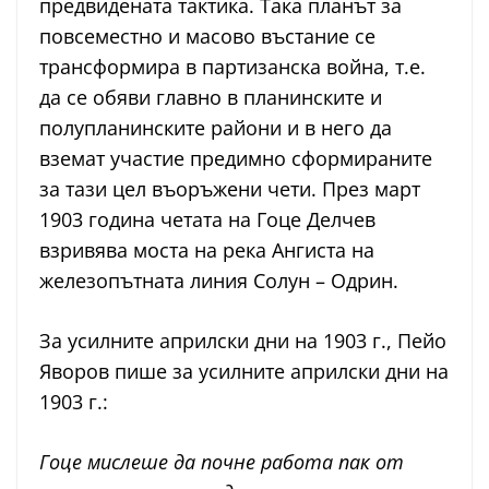
предвидената тактика. Така планът за
повсеместно и масово въстание се
трансформира в партизанска война, т.е.
да се обяви главно в планинските и
полупланинските райони и в него да
вземат участие предимно сформираните
за тази цел въоръжени чети. През март
1903 година четата на Гоце Делчев
взривява моста на река Ангиста на
железопътната линия Солун – Одрин.
За усилните априлски дни на 1903 г., Пейо
Яворов пише за усилните априлски дни на
1903 г.:
Гоце мислеше да почне работа пак от