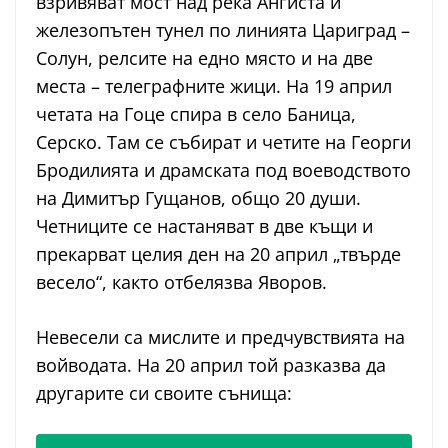
взривяват мост над река Ангиста и
железопътен тунел по линията Цариград –
Солун, релсите на едно място и на две
места – телеграфните жици. На 19 април
четата на Гоце спира в село Баница,
Серско. Там се събират и четите на Георги
Бродилията и драмската под воеводството
на Димитър Гущанов, общо 20 души.
Четниците се настаняват в две къщи и
прекарват целия ден на 20 април „твърде
весело“, както отбелязва Яворов.
Невесели са мислите и предчувствията на
войводата. На 20 април той разказва да
другарите си своите сънища: