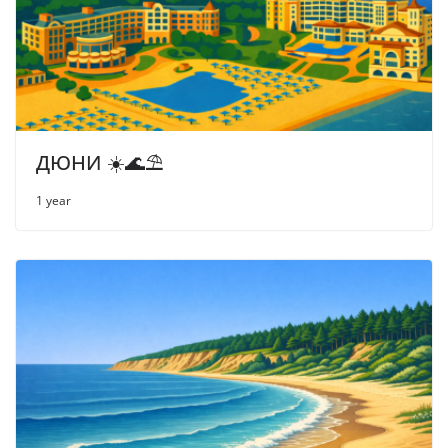
ДЮНИ ☀️🌊⛱
1 year