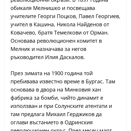
обикаля Мелнишко и посвещава
учителите Георги Поцков, Павел Георгиев,
учител в Кашина, Никола Найденов от
Ковачево, братя Темелкови от Орман.
Основава революционен комитет в
Мелник и назначава за негов
ръководител Илия Даскалов.
През зимата на 1900 година той
пребивава известно време в Бургас. Там
основава в двора на Минковия хан
фабрика за бомби, чийто динамит е
използван и при Солунските атентати и
там предлага Михаил Герджиков да
оглави въстанието в Одринския
революционен окръг. През месец март