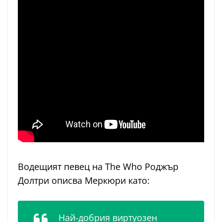
Водещият певец на The Who Роджър
Долтри описва Меркюри като:
Най-добрия виртуозен