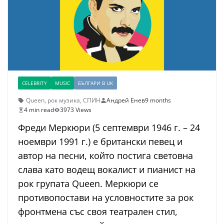
CELEBRITY
MUSIC
БЪЛГАРИ В UK
Queen
,
рок музика
,
СПИН
Андрей Енев
9 months
4 min read
3973 Views
Фреди Меркюри (5 септември 1946 г. – 24
ноември 1991 г.) е британски певец и
автор на песни, който постига световна
слава като водещ вокалист и пианист на
рок групата Queen. Меркюри се
противопостави на условностите за рок
фронтмена със своя театрален стил,