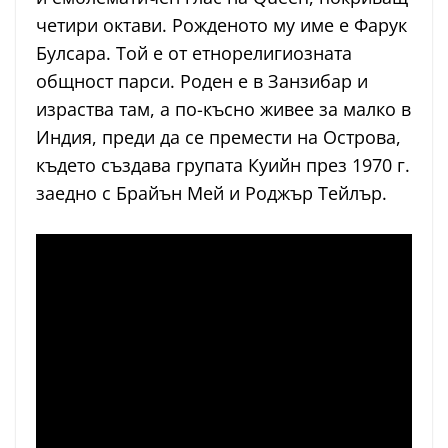
четири октави. Рожденото му име е Фарук
Булсара. Той е от етнорелигиозната
общност парси. Роден е в Занзибар и
израства там, а по-късно живее за малко в
Индия, преди да се премести на Острова,
където създава групата Куийн през 1970 г.
заедно с Брайън Мей и Роджър Тейлър.