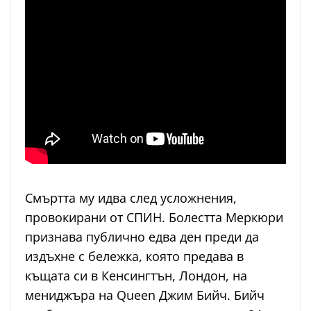
Смъртта му идва след усложнения,
провокирани от СПИН. Болестта Меркюри
признава публично едва ден преди да
издъхне с бележка, която предава в
къщата си в Кенсингтън, Лондон, на
мениджъра на Queen Джим Бийч. Бийч