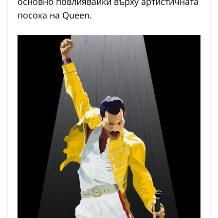
основно повлиявайки върху артистичната
посока на Queen.