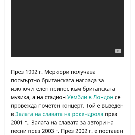
През 1992 г. Меркюри получава
посмъртно британската награда за
изключителен принос към британската
музика, а на стадион
Уембли в Лондон
се
провежда почетен концерт. Той е въведен
в
Залата на славата на рокендрола
през
2001 г., Залата на славата за автори на
песни през 2003 г. През 2002 г. е поставен