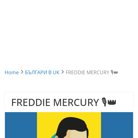
Home
БЪЛГАРИ В UK
FREDDIE MERCURY 🎙️👑
FREDDIE MERCURY 🎙️👑