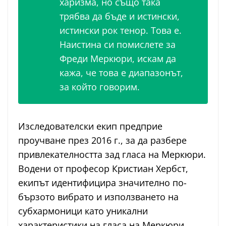
харизма, но също така
трябва да бъде и истински,
истински рок тенор. Това е.
Наистина си помислете за
Фреди Меркюри, искам да
кажа, че това е диапазонът,
за който говорим.
Изследователски екип предприе
проучване през 2016 г., за да разбере
привлекателността зад гласа на Меркюри.
Водени от професор Кристиан Хербст,
екипът идентифицира значително по-
бързото вибрато и използването на
субхармоници като уникални
характеристики на гласа на Меркюри,