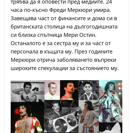
трябва да я оповести пред медиите. 24
часа по-късно Фреди Меркюри умира.
Завещава част от финансите и дома си в
британската столица на дългогодишната
си близка спътница Мери Остин.
Останалото е за сестра му и за част от
персонала в къщата му. През годините
Меркюри отрича заболяването въпреки
широките спекулации за състоянието му.