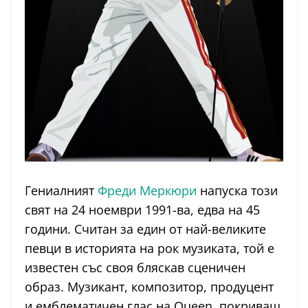
Гениалният
Фреди Меркюри
напуска този
свят на 24 ноември 1991-ва, едва на 45
години. Считан за един от най-великите
певци в историята на рок музиката, той е
известен със своя бляскав сценичен
образ. Музикант, композитор, продуцент
и емблематичен глас на Queen, покриващ