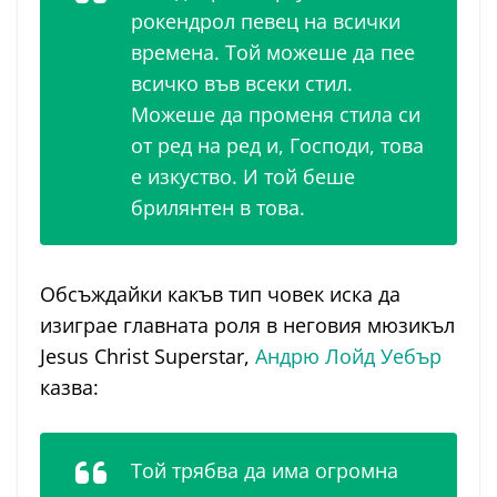
рокендрол певец на всички
времена. Той можеше да пее
всичко във всеки стил.
Можеше да променя стила си
от ред на ред и, Господи, това
е изкуство. И той беше
брилянтен в това.
Обсъждайки какъв тип човек иска да
изиграе главната роля в неговия мюзикъл
Jesus Christ Superstar,
Андрю Лойд Уебър
казва:
Той трябва да има огромна