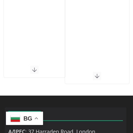
КОНТАКТИ
BG
АДРЕС
: 37 Harraden Road, London