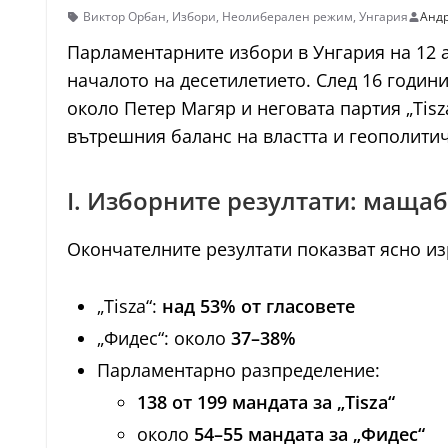
Виктор Орбан
,
Избори
,
Неолиберален режим
,
Унгария
Андр
Парламентарните избори в Унгария на 12 а
началото на десетилетието. След 16 годин
около Петер Магяр и неговата партия „Tisz
вътрешния баланс на властта и геополитич
I. Изборните резултати: маща
Окончателните резултати показват ясно из
„Tisza“:
над 53% от гласовете
„Фидес“: около
37–38%
Парламентарно разпределение:
138 от 199 мандата за „Tisza“
около
54–55 мандата за „Фидес“