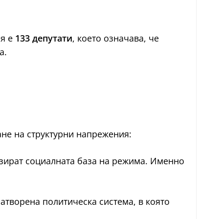
ия е
133 депутати
, което означава, че
а.
ане на структурни напрежения:
озират социалната база на режима. Именно
атворена политическа система, в която