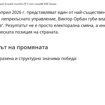
ей Енев
4 months
5 min read
308 Views
прил 2026 г. представляват един от най-съществе
и непрекъснато управление, Виктор Орбан губи вл
a“. Резултатът не е просто електорална смяна, а 
еската позиция на страната.
бът на промяната
разена и структурно значима победа: