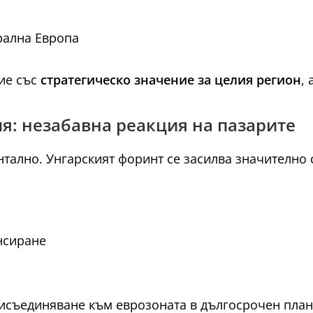
рална Европа
ие със
стратегическо значение за целия регион
,
я: незабавна реакция на пазарите
тално. Унгарският форинт се засилва значително 
нсиране
исъединяване към еврозоната в дългосрочен план,