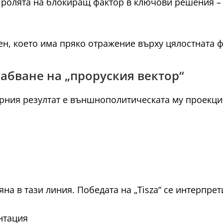
е ролята на блокиращ фактор в ключови решения 
ен, което има пряко отражение върху цялостната 
лабване на „проруския вектор“
орния резултат е външнополитическата му проекц
а в тази линия. Победата на „Tisza“ се интерпрет
нтация