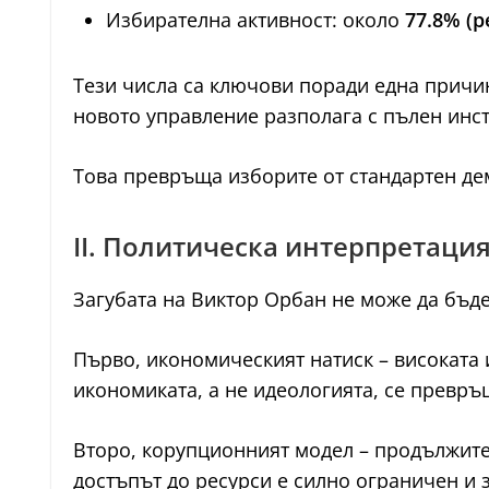
Избирателна активност: около
77.8% (р
Тези числа са ключови поради една причи
новото управление разполага с пълен инс
Това превръща изборите от стандартен д
II. Политическа интерпретаци
Загубата на Виктор Орбан не може да бъде
Първо, икономическият натиск – високата
икономиката, а не идеологията, се превр
Второ, корупционният модел – продължител
достъпът до ресурси е силно ограничен и 