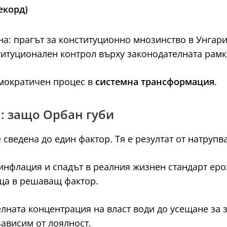
екорд)
на: прагът за конституционно мнозинство в Унгар
титуционален контрол върху законодателната рамк
емократичен процес в
системна трансформация
.
я: защо Орбан губи
 сведена до един фактор. Тя е резултат от натрупв
 инфлация и спадът в реалния жизнен стандарт ер
ъща в решаващ фактор.
ната концентрация на власт води до усещане за з
зависим от лоялност.