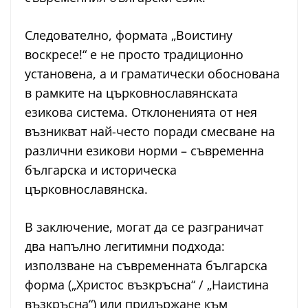
Следователно, формата „Воистину
воскресе!“ е не просто традиционно
установена, а и граматически обоснована
в рамките на църковнославянската
езикова система. Отклоненията от нея
възникват най-често поради смесване на
различни езикови норми – съвременна
българска и историческа
църковнославянска.
В заключение, могат да се разграничат
два напълно легитимни подхода:
използване на съвременната българска
форма („Христос възкръсна“ / „Наистина
възкръсна“) или придържане към