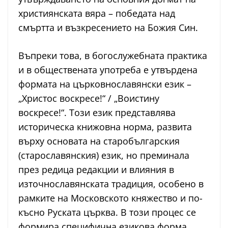
християнската вяра – победата над
смъртта и възкресението на Божия Син.
Въпреки това, в богослужебната практика
и в обществената употреба е утвърдена
формата на църковнославянски език –
„Христос воскресе!“ / „Воистину
воскресе!“. Този език представлява
историческа книжовна норма, развита
върху основата на старобългарския
(старославянския) език, но преминала
през редица редакции и влияния в
източнославянската традиция, особено в
рамките на Московското княжество и по-
късно Руската църква. В този процес се
формира специфична езикова форма,