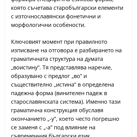
която съчетава старобългарски елементи
с източнославянски фонетични и
морфологични особености.
Ключовият момент при правилното
изписване на отговора е разбирането на
граматичната структура на думата
„воистину“. Тя представлява наречие,
образувано с предлог „во“ и
съществително „истина“ в определена
падежна форма (винителен падеж в
старославянската система). Именно тази
граматична конструкция обуславя
окончанието „-у“, което често погрешно
се заменя с „-а“ под влияние на
съвременния български език.