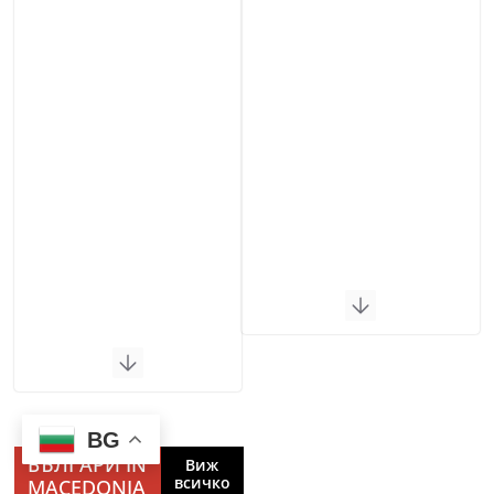
BG
БЪЛГАРИ IN
Виж
всичко
MACEDONIA