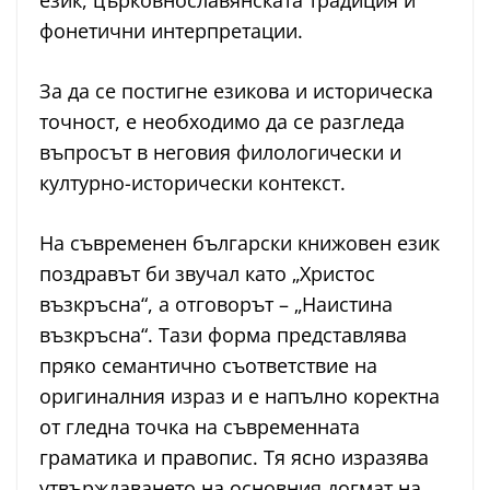
език, църковнославянската традиция и
фонетични интерпретации.
За да се постигне езикова и историческа
точност, е необходимо да се разгледа
въпросът в неговия филологически и
културно-исторически контекст.
На съвременен български книжовен език
поздравът би звучал като „Христос
възкръсна“, а отговорът – „Наистина
възкръсна“. Тази форма представлява
пряко семантично съответствие на
оригиналния израз и е напълно коректна
от гледна точка на съвременната
граматика и правопис. Тя ясно изразява
утвърждаването на основния догмат на