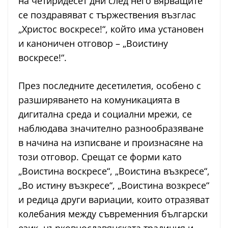
на четиридесет дни след него вярващите
се поздравяват с тържествения възглас
„Христос воскресе!“, който има установен
и каноничен отговор – „Воистину
воскресе!“.
През последните десетилетия, особено с
разширяването на комуникацията в
дигитална среда и социални мрежи, се
наблюдава значително разнообразяване
в начина на изписване и произнасяне на
този отговор. Срещат се форми като
„Воистина воскресе“, „Воистина възкресе“,
„Во истину възкресе“, „Воистина возкресе“
и редица други вариации, които отразяват
колебания между съвременния български