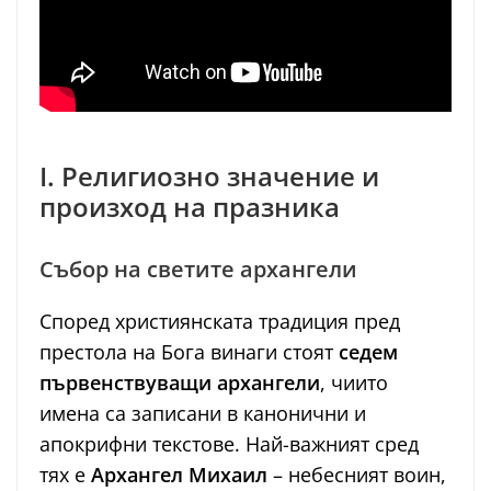
I. Религиозно значение и
произход на празника
Събор на светите архангели
Според християнската традиция пред
престола на Бога винаги стоят
седем
първенствуващи архангели
, чиито
имена са записани в канонични и
апокрифни текстове. Най-важният сред
тях е
Архангел Михаил
– небесният воин,