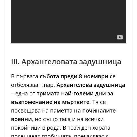
III. Архангеловата задушница
В първата
събота преди 8 ноември
се
отбелязва т.нар.
Архангелова задушница
– една от
тримата най-големи дни за
възпоменание на мъртвите
. Тя се
посвещава на
паметта на починалите
военни
, но също така и на всички
покойници в рода. В този ден хората
посещават гробищата, прекадяват с