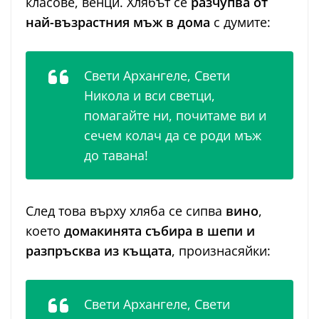
класове, венци. Хлябът се
разчупва от
най-възрастния мъж в дома
с думите:
Свети Архангеле, Свети
Никола и вси светци,
помагайте ни, почитаме ви и
сечем колач да се роди мъж
до тавана!
След това върху хляба се сипва
вино
,
което
домакинята събира в шепи и
разпръсква из къщата
, произнасяйки:
Свети Архангеле, Свети