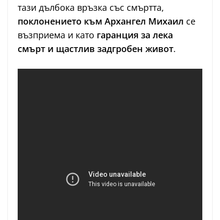
тази дълбока връзка със смъртта,
поклонението към Архангел Михаил
се
възприема и като
гаранция за лека
смърт и щастлив задгробен живот
.