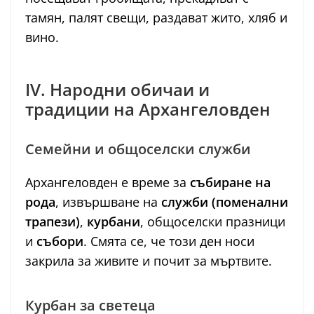
тамян, палят свещи, раздават жито, хляб и
вино.
IV. Народни обичаи и
традиции на Архангеловден
Семейни и общоселски служби
Архангеловден е време за
събиране на
рода
, извършване на
служби (поменални
трапези)
,
курбани
, общоселски празници
и
събори
. Смята се, че този ден носи
закрила за живите и почит за мъртвите.
Курбан за светеца