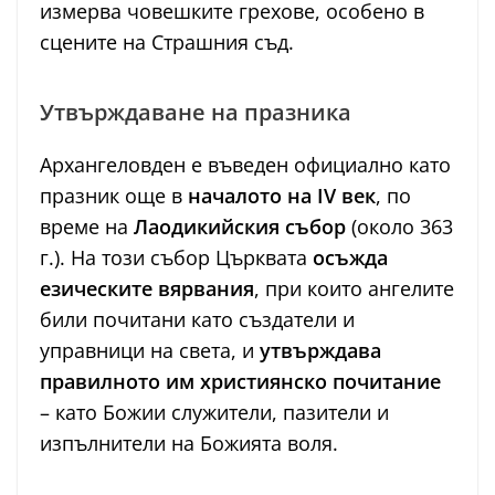
измерва човешките грехове, особено в
сцените на Страшния съд.
Утвърждаване на празника
Архангеловден е въведен официално като
празник още в
началото на IV век
, по
време на
Лаодикийския събор
(около 363
г.). На този събор Църквата
осъжда
езическите вярвания
, при които ангелите
били почитани като създатели и
управници на света, и
утвърждава
правилното им християнско почитание
– като Божии служители, пазители и
изпълнители на Божията воля.