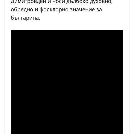
Димитровден и носи дълбоко духовно,
обредно и фолклорно значение за
българина.