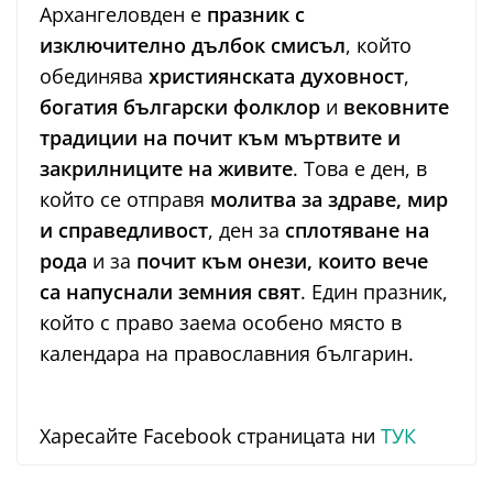
Архангеловден е
празник с
изключително дълбок смисъл
, който
обединява
християнската духовност
,
богатия български фолклор
и
вековните
традиции на почит към мъртвите и
закрилниците на живите
. Това е ден, в
който се отправя
молитва за здраве, мир
и справедливост
, ден за
сплотяване на
рода
и за
почит към онези, които вече
са напуснали земния свят
. Един празник,
който с право заема особено място в
календара на православния българин.
Харесайте Facebook страницата ни
ТУК