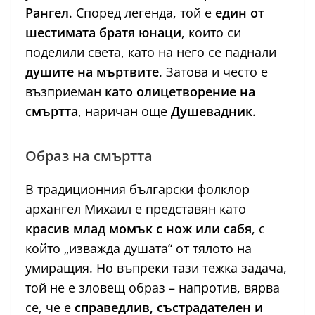
Рангел
. Според легенда, той е
един от
шестимата братя юнаци
, които си
поделили света, като на него се паднали
душите на мъртвите
. Затова и често е
възприеман
като олицетворение на
смъртта
, наричан още
Душевадник
.
Образ на смъртта
В традиционния български фолклор
архангел Михаил е представян като
красив млад момък с нож или сабя
, с
който „изважда душата“ от тялото на
умиращия. Но въпреки тази тежка задача,
той не е зловещ образ – напротив, вярва
се, че е
справедлив, състрадателен и