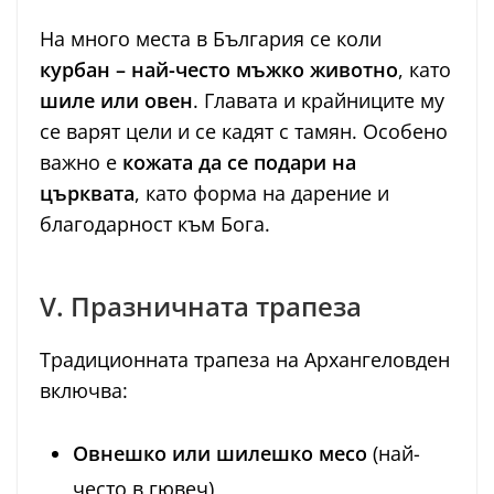
На много места в България се коли
курбан – най-често мъжко животно
, като
шиле или овен
. Главата и крайниците му
се варят цели и се кадят с тамян. Особено
важно е
кожата да се подари на
църквата
, като форма на дарение и
благодарност към Бога.
V. Празничната трапеза
Традиционната трапеза на Архангеловден
включва:
Овнешко или шилешко месо
(най-
често в гювеч)