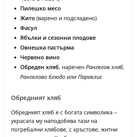
Пилешко месо
Жито
(варено и подсладено)
Фасул
Ябълки и сезонни плодове
Овнешка пастърма
Червено вино
Обреден хляб
, наречен
Рангелов хляб
,
Рангелово блюдо
или
Параклис
Обредният хляб
Обредният хляб е с богата символика –
украсата му наподобява тази на
погребални хлябове, с кръстове, житни