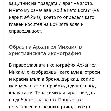
защитник на правдата и враг на злото.
Името му означава „Кой е като Бога?“ (на
иврит:
Mi-ka-El
), което го определя като
главен носител на Божията воля и
справедливост.
Образ на Архангел Михаил в
християнската иконография
В православната иконография Архангел
Михаил е изобразяван
като млад, строен
и красив мъж в броня
, държащ
копие
или меч
, с което
пробожда дявола под
краката си
. Това символизира победата
на доброто над злото. Понякога е
представен и с
везни в ръка
, с които