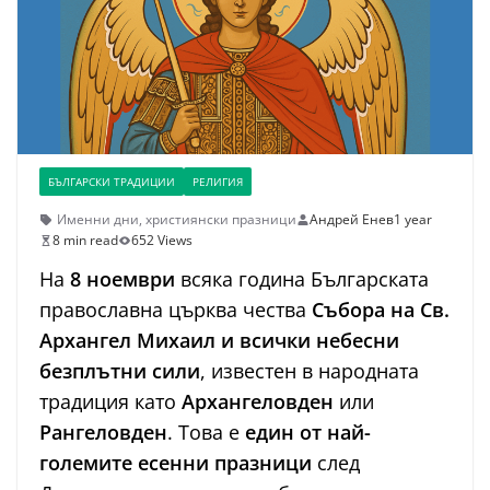
БЪЛГАРСКИ ТРАДИЦИИ
РЕЛИГИЯ
Именни дни
,
християнски празници
Андрей Енев
1 year
8 min read
652 Views
На
8 ноември
всяка година Българската
православна църква чества
Събора на Св.
Архангел Михаил и всички небесни
безплътни сили
, известен в народната
традиция като
Архангеловден
или
Рангеловден
. Това е
един от най-
големите есенни празници
след