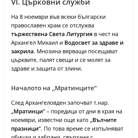
VI. Църковни служби
На 8 ноември във всеки български
православен храм се отслужва
тържествена Света Литургия
в чест на
Архангел Михаил и
Водосвет за здраве и
закрила
. Мнозина вярващи посещават
църквите, палят свещи и се молят за
здраве и защита от злини.
Началото на „Мратинците“
След Архангеловден започват т.нар.
„Мратинци“
– поредица от дни в края на
ноември, известни още като
„Вълчите
празници“
. По това време се изпълняват
обичаи и забрани, свързани с