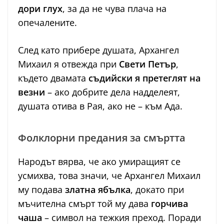
дори глух
, за да не чува плача на
опечалените.
След като прибере душата, Архангел
Михаил я отвежда при
Свети Петър
,
където двамата
съдийски я претеглят на
везни
– ако добрите дела надделеят,
душата отива в Рая, ако не – към Ада.
Фолклорни предания за смъртта
Народът вярва, че ако умиращият се
усмихва, това значи, че Архангел Михаил
му подава
златна ябълка
, докато при
мъчителна смърт той му дава
горчива
чаша
– символ на тежкия преход. Поради