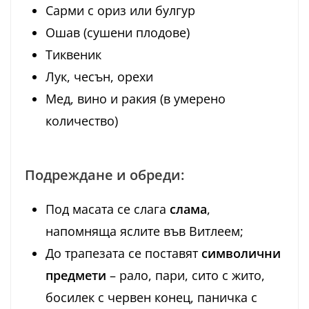
Сарми с ориз или булгур
Ошав (сушени плодове)
Тиквеник
Лук, чесън, орехи
Мед, вино и ракия (в умерено
количество)
Подреждане и обреди:
Под масата се слага
слама
,
напомняща яслите във Витлеем;
До трапезата се поставят
символични
предмети
– рало, пари, сито с жито,
босилек с червен конец, паничка с