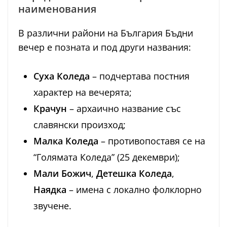
наименования
В различни райони на България Бъдни
вечер е позната и под други названия:
Суха Коледа
– подчертава постния
характер на вечерята;
Крачун
– архаично название със
славянски произход;
Малка Коледа
– противопоставя се на
“Голямата Коледа” (25 декември);
Мали Божич
,
Детешка Коледа
,
Наядка
– имена с локално фолклорно
звучене.