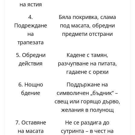
на ястия
4.
Бяла покривка, слама
Подреждане
под масата, обредни
на
предмети отстрани
трапезата
5. Обредни
Кадене с тамян,
действия
разчупване на питата,
гадаене с орехи
6. Нощно
Поддържане на
бдение
символичен „бъдник“ –
свещ или горящо дърво,
желания в полунощ
7. Оставяне
Не се раздига до
на масата
сутринта – в чест на