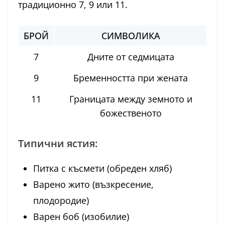
традиционно 7, 9 или 11.
БРОЙ
СИМВОЛИКА
7
Дните от седмицата
9
Бременността при жената
11
Границата между земното и
божественото
Типични ястия:
Питка с късмети (обреден хляб)
Варено жито (възкресение,
плодородие)
Варен боб (изобилие)