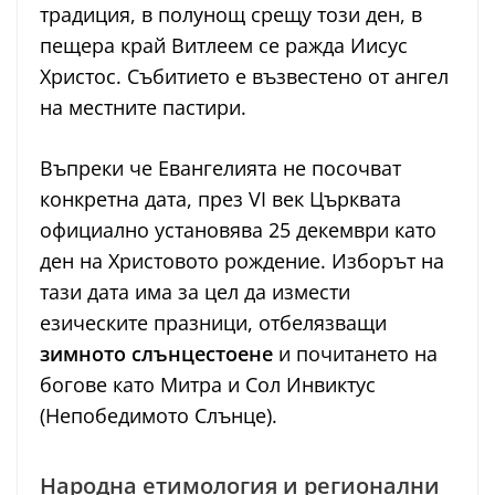
традиция, в полунощ срещу този ден, в
пещера край Витлеем се ражда Иисус
Христос. Събитието е възвестено от ангел
на местните пастири.
Въпреки че Евангелията не посочват
конкретна дата, през VI век Църквата
официално установява 25 декември като
ден на Христовото рождение. Изборът на
тази дата има за цел да измести
езическите празници, отбелязващи
зимното слънцестоене
и почитането на
богове като Митра и Сол Инвиктус
(Непобедимото Слънце).
Народна етимология и регионални