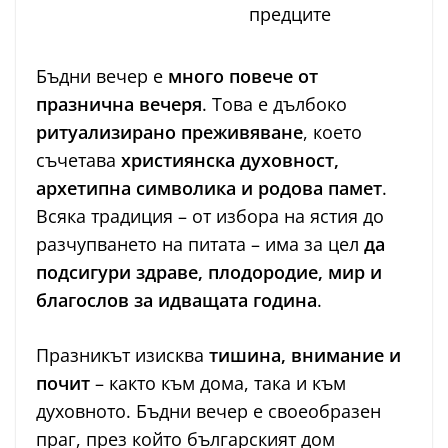
предците
Бъдни вечер е
много повече от
празнична вечеря
. Това е дълбоко
ритуализирано преживяване
, което
съчетава
християнска духовност,
архетипна символика и родова памет
.
Всяка традиция – от избора на ястия до
разчупването на питата – има за цел
да
подсигури здраве, плодородие, мир и
благослов за идващата година
.
Празникът изисква
тишина, внимание и
почит
– както към дома, така и към
духовното. Бъдни вечер е своеобразен
праг, през който българският дом