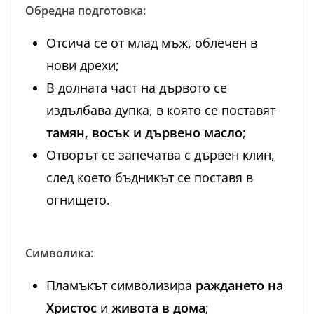
Обредна подготовка:
Отсича се от млад мъж, облечен в
нови дрехи;
В долната част на дървото се
издълбава дупка, в която се поставят
тамян, восък и дървено масло
;
Отворът се запечатва с дървен клин,
след което бъдникът се поставя в
огнището.
Символика:
Пламъкът символизира
раждането на
Христос
и
живота в дома
;