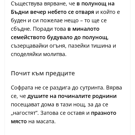
Съществува вярване, че
в полунощ на
Бъдни вечер небето се отваря
и който е
буден и си пожелае нещо – то ще се
сбъдне. Поради това
в миналото
семейството будувало до полунощ
,
съзерцавайки огъня, пазейки тишина и
споделяйки молитва.
Почит към предците
Софрата не се раздига до сутринта. Вярва
се, че
душите на починалите роднини
посещават дома в тази нощ, за да се
„нагостят“. Затова се оставя и
празното
място
на масата.