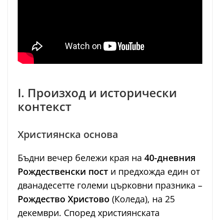
I. Произход и исторически
контекст
Християнска основа
Бъдни вечер бележи края на
40-дневния
Рождественски пост
и предхожда един от
дванадесетте големи църковни празника –
Рождество Христово
(Коледа), на 25
декември. Според християнската