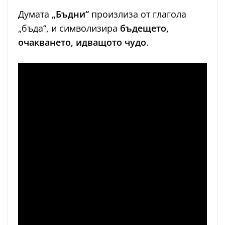
Думата
„Бъдни“
произлиза от глагола
„бъда“, и символизира
бъдещето,
очакването, идващото чудо
.