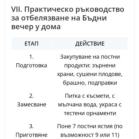
VII. Практическо ръководство
за отбелязване на Бъдни
вечер у дома
ЕТАП
ДЕЙСТВИЕ
1.
Закупуване на постни
Подготовка
продукти: зърнени
храни, сушени плодове,
брашно, подправки
2.
Питка с късмети, с
Замесване
мълчана вода, украса с
тестени орнаменти
3.
Поне 7 постни ястия (по
Приготвяне
възможност 9 или 11)