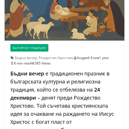
БЪЛГАРСКИ ТРАДИЦИИ
Бъдни вечер
,
Рождество Христово
Андрей Енев
1 year
8 min read
585 Views
Бъдни вечер
е традиционен празник в
българската културна и религиозна
традиция, който се отбелязва на
24
декември
– денят преди Рождество
Христово. Той съчетава християнската
идея за очакване на раждането на Иисус
Христос с богат пласт от