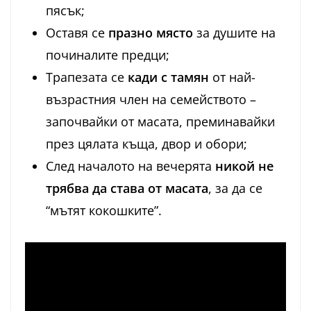
пясък;
Оставя се
празно място
за душите на
починалите предци;
Трапезата се
кади с тамян
от най-
възрастния член на семейството –
започвайки от масата, преминавайки
през цялата къща, двор и обори;
След началото на вечерята
никой не
трябва да става от масата
, за да се
“мътят кокошките”.