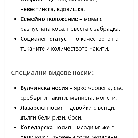
невестинска, вдовишка.
Семейно положение
– мома с
разпусната коса, невеста с забрадка.
Социален статус
– по качеството на
тъканите и количеството накити.
Специални видове носии:
Булчинска носия
– ярко червена, със
сребърни накити, мъниста, монети.
Лазарска носия
– девойки с венци,
дълги бели ризи, боси.
Коледарска носия
– млади мъже с
овчи кожи, дървени сопи, украсени