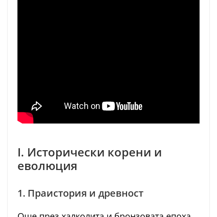
I. Исторически корени и
еволюция
1. Праистория и древност
Още през халколита и бронзовата епоха