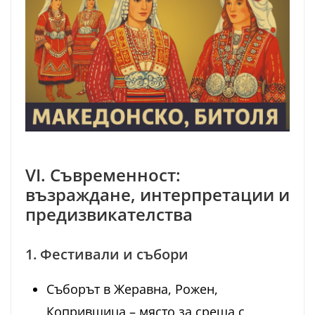
VI. Съвременност:
възраждане, интерпретации и
предизвикателства
1. Фестивали и събори
Съборът в Жеравна, Рожен,
Копривщица – място за среща с