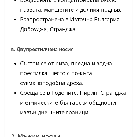
пазвата, маншетите и долния подгъв.
Разпространена в Източна България,
Добруджа, Странджа.
в. Двупрестилчена носия
Състои се от риза, предна и задна
престилка, често с по-къса
сукманоподобна дреха.
Среща се в Родопите, Пирин, Странджа
и етническите български общности
извън днешните граници.
2. Мъжки носии