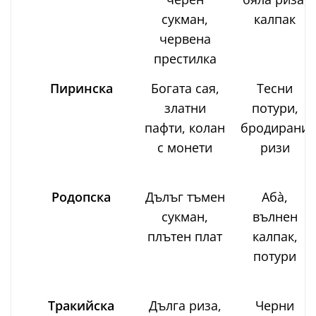
сукман,
калпак
червена
престилка
Пиринска
Богата сая,
Тесни
златни
потури,
пафти, колан
бродирани
с монети
ризи
Родопска
Дълъг тъмен
Абà,
сукман,
вълнен
плътен плат
калпак,
потури
Тракийска
Дълга риза,
Черни