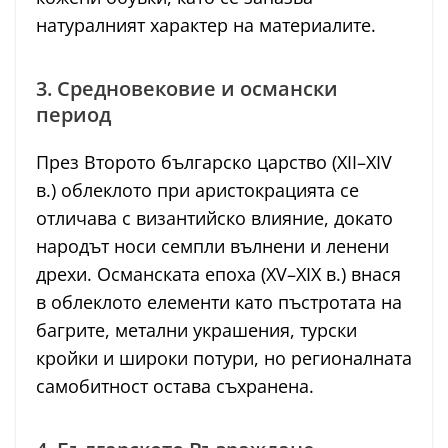
натуралният характер на материалите.
3. Средновековие и османски
период
През Второто българско царство (XII–XIV
в.) облеклото при аристокрацията се
отличава с византийско влияние, докато
народът носи семпли вълнени и ленени
дрехи. Османската епоха (XV–XIX в.) внася
в облеклото елементи като пъстротата на
багрите, метални украшения, турски
кройки и широки потури, но регионалната
самобитност остава съхранена.