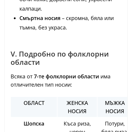
калпаци.
Смъртна носия
– скромна, бяла или
тъмна, без украса.
V. Подробно по фолклорни
области
Всяка от
7-те фолклорни области
има
отличителен тип носии:
ОБЛАСТ
ЖЕНСКА
МЪЖКА
НОСИЯ
НОСИЯ
Шопска
Къса риза,
Потури,
черен
бяла риза,