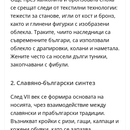
се срещат следи от текстилни технологии:
тежести за станове, игли от кост и бронз,
както и глинени фигурки с изобразени
облекла. Траките, чиито наследници са
съвременните българи, са използвали
облекло с драпировки, колани и наметала.
Жените често са носели дълги туники,
закопчавани с фибули.
2. Славяно-български синтез
След VII век се формира основата на
носията, чрез взаимодействие между
славянски и прабългарски традиции.
Възникват кройки с ризи, гащи, калпаци и
кожени обувки, като се запазва