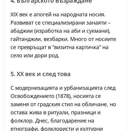
4. Българското Възраждане
XIX век е апогей на народната носия.
Развиват се специализирани занаяти –
абаджии (изработка на аби и сукмани),
гайтанджии, везбарки. Много от носиите
се превръщат в “визитна картичка” на
село или дори род.
5. XX век и след това
С модернизацията и урбанизацията след
Освобождението (1878), носията се
заменя от градския стил на обличане, но
остава жива в ритуали, празници и
фолклор. Днес, благодарение на
етнографи, фолклористи и културни