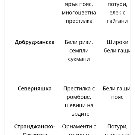
ярък пояс,
потури,
многоцветна
елек с
престилка
гайтани
Добруджанска
Бели ризи,
Широки
семпли
бели гащи
сукмани
Северняшка
Престилка с
Бели гащи,
ромбове,
пояс
шевици на
гърдите
Странджанско-
Орнаменти с
Потури,
Сакарска
птици и
тъмна сая