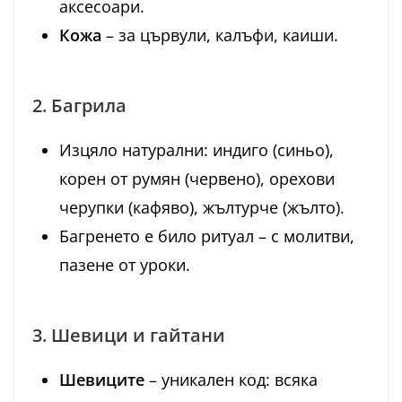
аксесоари.
Кожа
– за цървули, калъфи, каиши.
2. Багрила
Изцяло натурални: индиго (синьо),
корен от румян (червено), орехови
черупки (кафяво), жълтурче (жълто).
Багренето е било ритуал – с молитви,
пазене от уроки.
3. Шевици и гайтани
Шевиците
– уникален код: всяка