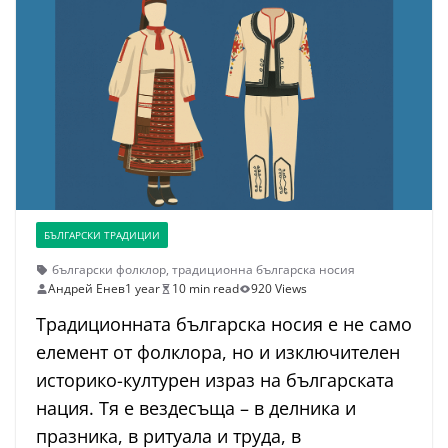
БЪЛГАРСКИ ТРАДИЦИИ
български фолклор
,
традиционна българска носия
Андрей Енев
1 year
10 min read
920 Views
Традиционната българска носия е не само
елемент от фолклора, но и изключителен
историко-културен израз на българската
нация. Тя е вездесъща – в делника и
празника, в ритуала и труда, в