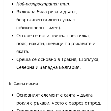
Най-разпространен тип.
Включва бяла риза и дълъг,
безръкавен вълнен сукман
(обикновено тъмен).
Отгоре се носи цветна престилка,
пояс, накити, шевици по ръкавите и
яката.
Среща се основно в Тракия, Шоплука,
Северна и Западна България.
б. Саяна носия
Основният елемент е саята – дълга
рокля с ръкави, често с разрез отпред.
Бродерията е концентрирана около