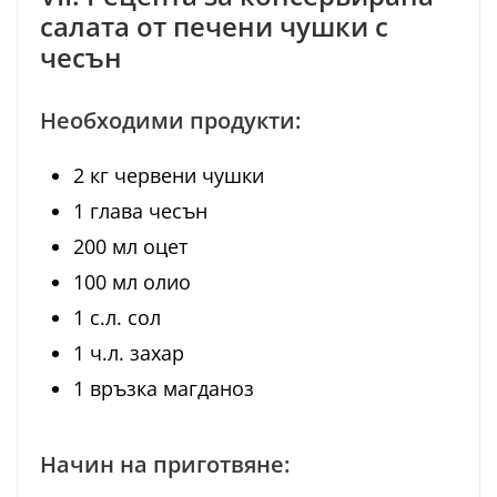
салата от печени чушки с
чесън
Необходими продукти:
2 кг червени чушки
1 глава чесън
200 мл оцет
100 мл олио
1 с.л. сол
1 ч.л. захар
1 връзка магданоз
Начин на приготвяне: