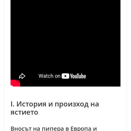
I. История и произход на
ястието
Вносът на пипера в Европа и