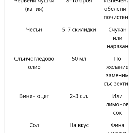
Червени чушки
8–10 броя
Изпечени,
(капия)
обелени и
почистени
Чесън
5–7 скилидки
Счукан
или
нарязан
Слънчогледово
50 мл
По
олио
желание
заменим
със зехтин
Винен оцет
2–3 с.л.
Или
лимонов
сок
Сол
На вкус
Фина