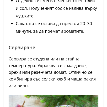
Отделно се смесват чесън, оцет, олио
и сол. Полученият сос се излива върху
чушките.
Салатата се оставя да престои 20–30
минути, за да поемат ароматите.
Сервиране
Сервира се студена или на стайна
температура. Украсява се с магданоз,
орехи или резенчета домат. Отлично се
комбинира със селски хляб и чаша ракия
или вино.