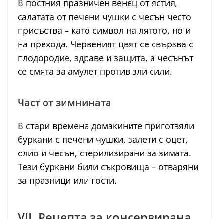
В постния празничен венец от ястия,
салатата от печени чушки с чесън често
присъства – като символ на лятото, но и
на прехода. Червеният цвят се свързва с
плодородие, здраве и защита, а чесънът
се смята за амулет против зли сили.
Част от зимнината
В стари времена домакините приготвяли
буркани с печени чушки, залети с оцет,
олио и чесън, стерилизирани за зимата.
Тези буркани били съкровища – отваряни
за празници или гости.
VII. Рецепта за консервирана