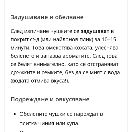
Задушаване и обелване
След изпичане чушките се
задушават
в
покрит съд (или найлонов плик) за 10–15
минути. Това омекотява кожата, улеснява
беленето и запазва ароматите. След това
се белят внимателно, като се отстраняват
дръжките и семките, без да се мият с вода
(водата отмива вкуса!).
Подреждане и овкусяване
Обелените чушки се нареждат в
плитка чиния или купа.