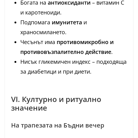
Богата на
антиоксиданти
– витамин C
и каротеноиди.
Подпомага
имунитета
и
храносмилането.
Чесънът има
противомикробно и
противовъзпалително действие
.
Нисък гликемичен индекс – подходяща
за диабетици и при диети.
VI. Културно и ритуално
значение
На трапезата на Бъдни вечер