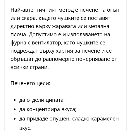
Най-автентичният метод е печене на огън
или скара, където чушките се поставят
директно върху жаравата или метална
плоча. Допустимо е и използването на
фурна с вентилатор, като чушките се
подреждат върху хартия за печене и се
обръщат до равномерно почерняване от
всички страни.
Печенето цели:
да отдели ципата;
да концентрира вкуса;
да придаде опушен, сладко-карамелен
вкус.