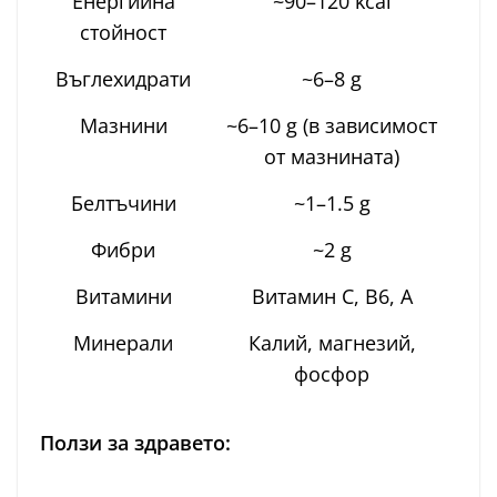
Енергийна
~90–120 kcal
стойност
Въглехидрати
~6–8 g
Мазнини
~6–10 g (в зависимост
от мазнината)
Белтъчини
~1–1.5 g
Фибри
~2 g
Витамини
Витамин C, B6, A
Минерали
Калий, магнезий,
фосфор
Ползи за здравето: