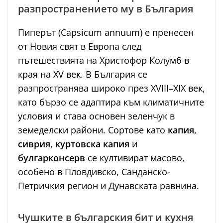
разпространението му в България
Пиперът (Capsicum annuum) е пренесен
от Новия свят в Европа след
пътешествията на Христофор Колумб в
края на XV век. В България се
разпространява широко през XVIII–XIX век,
като бързо се адаптира към климатичните
условия и става основен зеленчук в
земеделски райони. Сортове като
капия
,
сиврия
,
куртовска капия
и
булгарконсерв
се култивират масово,
особено в Пловдивско, Санданско-
Петричкия регион и Дунавската равнина.
Чушките в българския бит и кухня