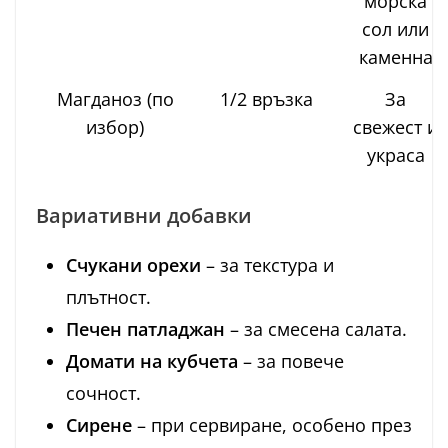
морска
сол или
каменна
Магданоз (по
1/2 връзка
За
избор)
свежест и
украса
Вариативни добавки
Счукани орехи
– за текстура и
плътност.
Печен патладжан
– за смесена салата.
Домати на кубчета
– за повече
сочност.
Сирене
– при сервиране, особено през