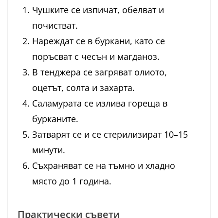
Чушките се изпичат, обелват и
почистват.
Нареждат се в буркани, като се
поръсват с чесън и магданоз.
В тенджера се загряват олиото,
оцетът, солта и захарта.
Саламурата се излива гореща в
бурканите.
Затварят се и се стерилизират 10–15
минути.
Съхраняват се на тъмно и хладно
място до 1 година.
Практически съвети