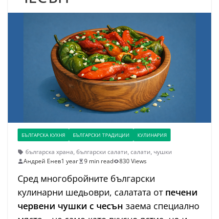
БЪЛГАРСКА КУХНЯ
БЪЛГАРСКИ ТРАДИЦИИ
КУЛИНАРИЯ
българска храна
,
български салати
,
салати
,
чушки
Андрей Енев
1 year
9 min read
830 Views
Сред многобройните български
кулинарни шедьоври, салатата от
печени
червени чушки с чесън
заема специално