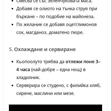
Смесва се със зеленчуковата маса.
Добавя се олиото на тънка струя при
бъркане – по подобие на майонеза.
По желание се добавя оцет/лимонов
сок, магданоз, доматено пюре.
5.
Охлаждане и сервиране
Кьопоолуто трябва да
отлежи поне 3–
4 часа
(най-добре – една нощ) в
хладилник.
Серверира се студено, с филийка хляб,
сирене, маслини или мезе.