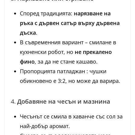
Според традицията:
нарязване на
ръка с дървен сатър върху дървена
дъска
.
В съвременния вариант – смилане в
кухненски робот, но
не прекалено
фино
, за да не стане кашаво.
Пропорцията патладжан : чушки
обикновено е 3:2, но може да варира.
4.
Добавяне на чесън и мазнина
Чесънът се смила в хаванче със сол за
най-добър аромат.