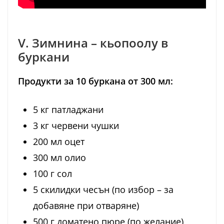
V. Зимнина – кьопоолу в
буркани
Продукти за 10 буркана от 300 мл:
5 кг патладжани
3 кг червени чушки
200 мл оцет
300 мл олио
100 г сол
5 скилидки чесън (по избор – за
добавяне при отваряне)
500 г доматено пюре (по желание)