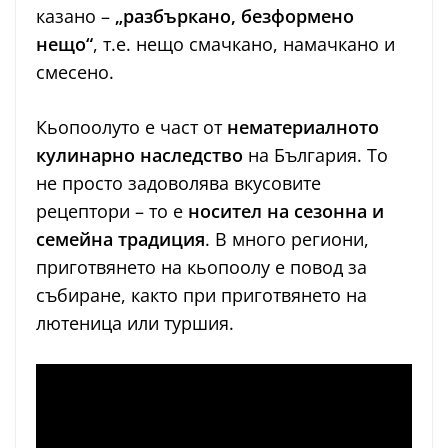
казано –
„разбъркано, безформено
нещо“
, т.е. нещо смачкано, намачкано и
смесено.
Кьопоолуто е част от
нематериалното
кулинарно наследство
на България. То
не просто задоволява вкусовите
рецептори – то е
носител на сезонна и
семейна традиция
. В много региони,
приготвянето на кьопоолу е повод за
събиране, както при приготвянето на
лютеница или туршия.