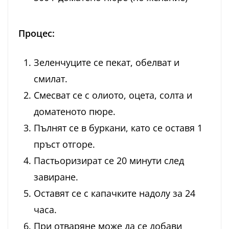
Процес:
Зеленчуците се пекат, обелват и
смилат.
Смесват се с олиото, оцета, солта и
доматеното пюре.
Пълнят се в буркани, като се оставя 1
пръст отгоре.
Пастьоризират се 20 минути след
завиране.
Оставят се с капачките надолу за 24
часа.
При отваряне може да се добави