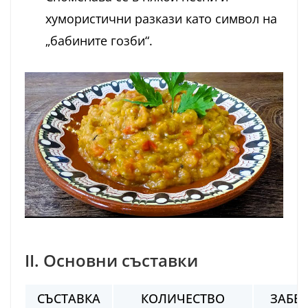
хумористични разкази като символ на
„бабините гозби“.
II. Основни съставки
СЪСТАВКА
КОЛИЧЕСТВО
ЗАБЕ