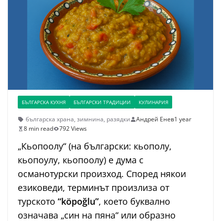
БЪЛГАРСКА КУХНЯ
БЪЛГАРСКИ ТРАДИЦИИ
КУЛИНАРИЯ
българска храна
,
зимнина
,
разядки
Андрей Енев
1 year
8 min read
792 Views
„Кьопоолу“ (на български: кьополу,
кьопоулу, кьопоолу) е дума с
османотурски произход. Според някои
езиковеди, терминът произлиза от
турското
“köpoğlu”
, което буквално
означава „син на пяна“ или образно