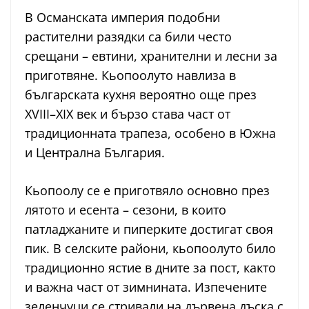
В Османската империя подобни
растителни разядки са били често
срещани – евтини, хранителни и лесни за
приготвяне. Кьопоолуто навлиза в
българската кухня вероятно още през
XVIII–XIX век и бързо става част от
традиционната трапеза, особено в Южна
и Централна България.
Кьопоолу се е приготвяло основно през
лятото и есента – сезони, в които
патладжаните и пиперките достигат своя
пик. В селските райони, кьопоолуто било
традиционно ястие в дните за пост, както
и важна част от зимнината. Изпечените
зеленчуци се стривали на дървена дъска с