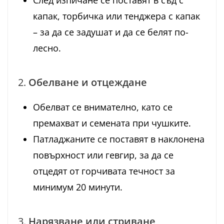
След изпичане се поставят в съд с
капак, торбичка или тенджера с капак
– за да се задушат и да се белят по-
лесно.
2.
Обелване и отцеждане
Обелват се внимателно, като се
премахват и семената при чушките.
Патладжаните се поставят в наклонена
повърхност или гевгир, за да се
отцедят от горчивата течност за
минимум 20 минути.
3.
Нарязване или стриване