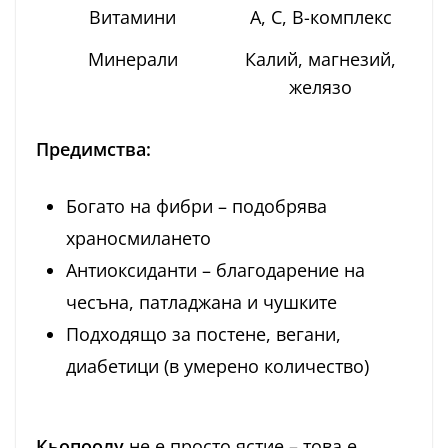
Витамини
A, C, B-комплекс
Минерали
Калий, магнезий,
желязо
Предимства:
Богато на фибри – подобрява
храносмилането
Антиоксиданти – благодарение на
чесъна, патладжана и чушките
Подходящо за постене, вегани,
диабетици (в умерено количество)
Кьопоолу
не е просто ястие – това е