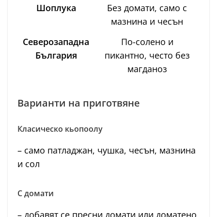
Шоплука
Без домати, само с
мазнина и чесън
Северозападна
По-солено и
България
пикантно, често без
магданоз
Варианти на приготвяне
Класическо кьопоолу
– само патладжан, чушка, чесън, мазнина
и сол
С домати
– добавят се пресни домати или доматено