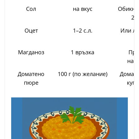
Сол
на вкус
Обикно
2 ч
Оцет
1–2 с.л.
Или л
с
Магданоз
1 връзка
Пря
нар
Доматено
100 г (по желание)
Домаш
пюре
куп