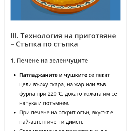
III. Технология на приготвяне
– Стъпка по стъпка
1. Печене на зеленчуците
Патладжаните и чушките
се пекат
цели върху скара, на жар или във
фурна при 220°C, докато кожата им се
напука и потъмнее.
При печене на открит огън, вкусът е
най-автентичен и димен.