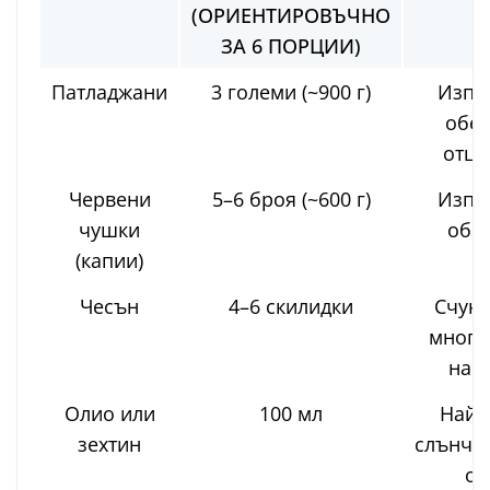
(ОРИЕНТИРОВЪЧНО
ЗА 6 ПОРЦИИ)
Патладжани
3 големи (~900 г)
Изпе
обел
отце
Червени
5–6 броя (~600 г)
Изпе
чушки
обе
(капии)
Чесън
4–6 скилидки
Счука
много
нар
Олио или
100 мл
Най-
зехтин
слънчо
ол