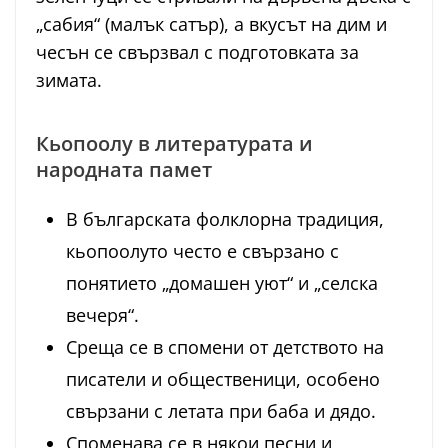
„сабия“ (малък сатър), а вкусът на дим и
чесън се свързвал с подготовката за
зимата.
Кьопоолу в литературата и
народната памет
В българската фолклорна традиция,
кьопоолуто често е свързано с
понятието „домашен уют“ и „селска
вечеря“.
Среща се в спомени от детството на
писатели и общественици, особено
свързани с летата при баба и дядо.
Споменава се в някои песни и