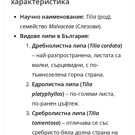
характеристика
Научно наименование:
Tilia
(род),
семейство
Malvaceae
(Слезови).
Видове липи в България:
Дребнолистна липа (
Tilia cordata
)
– най-разпространена, листата са
малки, сърцевидни, с по-
тъмнозелена горна страна.
Едролистна липа (
Tilia
platyphyllos
)
– по-големи листа,
по-ранен цъфтеж.
Сребролистна липа (
Tilia
tomentosa
)
– отличава се със
сребристо-бяла долна страна на