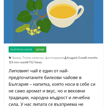
БЪЛГАРСКА КУХНЯ
ЗДРАВЕ
Билки
,
Топли напитки
,
фитотерапия
Андрей Енев
8 months
8 min read
752 Views
Липовият чай е един от най-
предпочитаните билкови чайове в
България – напитка, която носи в себе си
не само аромат и вкус, но и вековни
традиции, народна мъдрост и лечебна
сила. У нас липата се възприема не