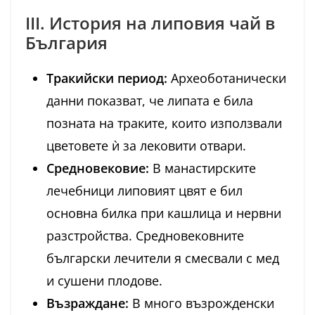
III. История на липовия чай в
България
Тракийски период:
Археоботанически
данни показват, че липата е била
позната на траките, които използвали
цветовете ѝ за лековити отвари.
Средновековие:
В манастирските
лечебници липовият цвят е бил
основна билка при кашлица и нервни
разстройства. Средновековните
български лечители я смесвали с мед
и сушени плодове.
Възраждане:
В много възрожденски