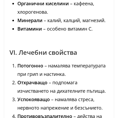
Органични киселини
– кафеена,
хлорогенова.
Минерали
– калий, калций, магнезий.
Витамини
– особено витамин С.
VI. Лечебни свойства
Потогонно
– намалява температурата
при грип и настинка.
Отхрачващо
– подпомага
изчистването на дихателните пътища.
Успокояващо
– намалява стреса,
нервното напрежение и безсънието.
Противовъзпалително
– действа на