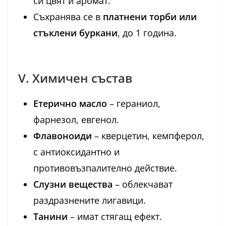
си цвят и аромат.
Съхранява се в
платнени торби или
стъклени буркани
, до 1 година.
V. Химичен състав
Етерично масло
– гераниол,
фарнезол, евгенол.
Флавоноиди
– кверцетин, кемпферол,
с антиоксидантно и
противовъзпалително действие.
Слузни вещества
– облекчават
раздразнените лигавици.
Танини
– имат стягащ ефект.