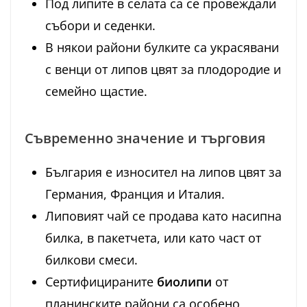
Под липите в селата са се провеждали
събори и седенки.
В някои райони булките са украсявани
с венци от липов цвят за плодородие и
семейно щастие.
Съвременно значение и търговия
България е износител на липов цвят за
Германия, Франция и Италия.
Липовият чай се продава като насипна
билка, в пакетчета, или като част от
билкови смеси.
Сертифицираните
биолипи
от
планинските райони са особено