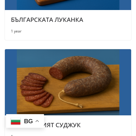
БЪЛГАРСКАТА ЛУКАНКА
1 year
BG
БЪЛГАРСКИЯТ СУДЖУК