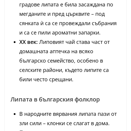
градове липата е била засаждана по
мегданите и пред църквите – под
сянката ѝ са се провеждали събрания
и са се пили ароматни запарки.
XX век:
Липовият чай става част от
домашната аптечка на всяко
българско семейство, особено в
селските райони, където липите са
били често срещани.
Липата в българския фолклор
В народните вярвания липата пази от
зли сили – клонки се слагат в дома.