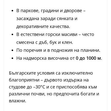
В паркове, градини и дворове –
засаждана заради сянката и
декоративните качества.
В естествени горски масиви – често
смесена с дъб, бук и клен.
По поречия и в подножия на планини.
На надморска височина от
0 до 1000 м
.
Българските условия са изключително
благоприятни – дървото издържа на
студове до –30°C и се приспособява към
различни почви, но предпочита богати и
влажни.