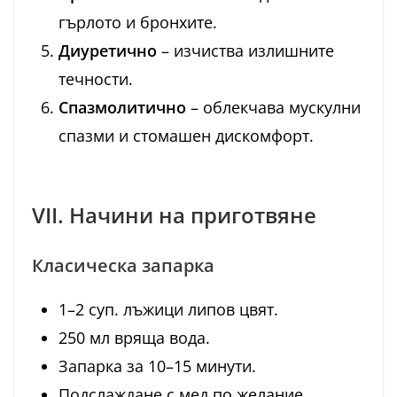
гърлото и бронхите.
Диуретично
– изчиства излишните
течности.
Спазмолитично
– облекчава мускулни
спазми и стомашен дискомфорт.
VII. Начини на приготвяне
Класическа запарка
1–2 суп. лъжици липов цвят.
250 мл вряща вода.
Запарка за 10–15 минути.
Подслаждане с мед по желание.