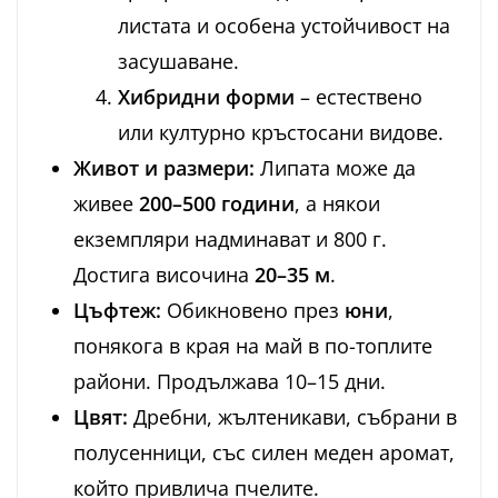
листата и особена устойчивост на
засушаване.
Хибридни форми
– естествено
или културно кръстосани видове.
Живот и размери:
Липата може да
живее
200–500 години
, а някои
екземпляри надминават и 800 г.
Достига височина
20–35 м
.
Цъфтеж:
Обикновено през
юни
,
понякога в края на май в по-топлите
райони. Продължава 10–15 дни.
Цвят:
Дребни, жълтеникави, събрани в
полусенници, със силен меден аромат,
който привлича пчелите.