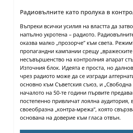
Радиовълните като пролука в контро
Въпреки всички усилия на властта да затв
напълно укротена – радиото. Радиовълните
оказва малко „прозорче“ към света. Режим
пропагандни кампании срещу „вражеските 
несъвършенство на контролния апарат стъ
Източния блок. Идеята е проста, но далнов
чрез радиото може да се изгради алтернат
основно към Съветския съюз, и „Свободна
началото на 50-те години първите предава
постепенно привличат лоялна аудитория, в
своеобразна „контра-мрежа“, която свърз
основана на доверие към гласа отвън.