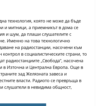
на технология, която не може да бъде
и и митници, а приемникът в дома се
ия и шум, да плаши слушателите с
ане. Именно на това технологично
даване на радиостанции, насочени към
н контрол в социалистическите страни, то
дат радиостанциите „Свобода“, насочена
и в Източна и Централна Европа. Още в
страните зад Желязната завеса и
естните власти. Радиото се превръща в
ни слушатели в невидима общност,