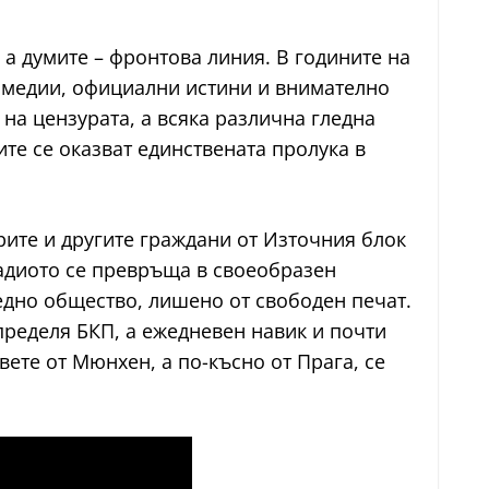
 а думите – фронтова линия. В годините на
и медии, официални истини и внимателно
на цензурата, а всяка различна гледна
те се оказват единствената пролука в
рите и другите граждани от Източния блок
 Радиото се превръща в своеобразен
 едно общество, лишено от свободен печат.
определя БКП, а ежедневен навик и почти
ете от Мюнхен, а по-късно от Прага, се