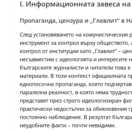
I. Информационната завеса на
Пропаганда, цензура и „Главлит“ в 
След установяването на комунистическия 
инструмент за контрол върху обществото, 
контрол от институции като „Главлит“ – це
несъвместим с идеологията и интересите на
българските журналисти и читатели това е
материали. В този контекст официалната п
еднопосочна пропаганда, която подчертава
паралелна реалност, в която няма труднос
представят през строго идеологизиран фил
практически недостъпни за обикновения г
постоянно наблюдение. В резултат българи
неудобните факти – почти невидими.