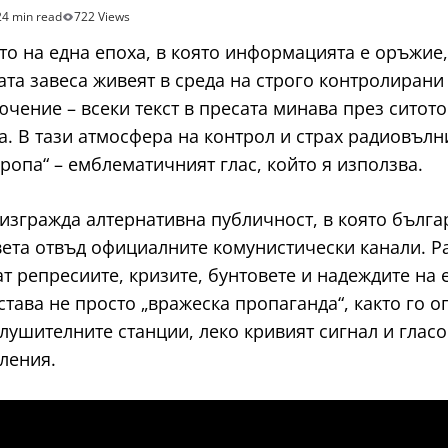
24 min read
722 Views
то на една епоха, в която информацията е оръжие,
ата завеса живеят в среда на строго контролиран
чение – всеки текст в пресата минава през ситото 
а. В тази атмосфера на контрол и страх радиовълни
опа“ – емблематичният глас, който я използва.
 изгражда алтернативна публичност, в която бълга
а света отвъд официалните комунистически канали.
ат репресиите, кризите, бунтовете и надеждите на
става не просто „вражеска пропаганда“, както го 
лушителните станции, леко кривият сигнал и гласов
ления.