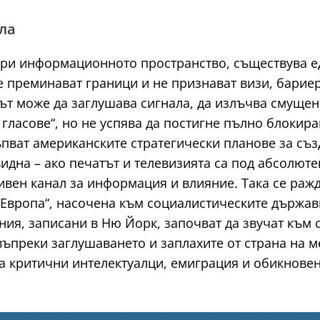
ла
ори информационното пространство, съществува ед
 преминават граници и не признават визи, бариер
ът може да заглушава сигнала, да излъчва смущен
гласове“, но не успява да постигне пълно блокир
пват американските стратегически планове за съз
идна – ако печатът и телевизията са под абсолюте
ивен канал за информация и влияние. Така се раж
 Европа“, насочена към социалистическите държав
ния, записани в Ню Йорк, започват да звучат към 
ъпреки заглушаването и заплахите от страна на м
ва критични интелектуалци, емиграция и обикнове