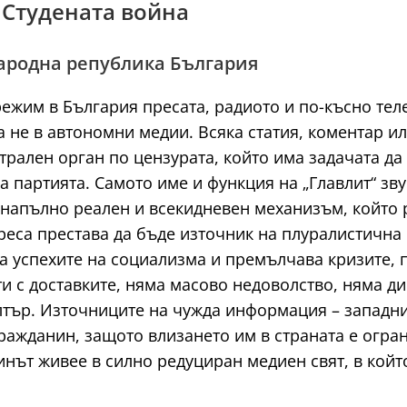
 Студената война
Народна република България
режим в България пресата, радиото и по-късно те
а не в автономни медии. Всяка статия, коментар и
нтрален орган по цензурата, който има задачата да
 партията. Самото име и функция на „Главлит“ зву
 напълно реален и всекидневен механизъм, който 
реса престава да бъде източник на плуралистична
 успехите на социализма и премълчава кризите, п
ти с доставките, няма масово недоволство, няма д
тър. Източниците на чужда информация – западни 
ражданин, защото влизането им в страната е огра
нът живее в силно редуциран медиен свят, в който