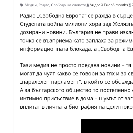
Медии
,
Радио
,
Свобода на словото
Андрей Енев
8 months
Радио „Свободна Европа“ се ражда в сърце
Студената война милиони хора зад Желязн
дозирани новини. България не прави изклю
точка се възприема като заплаха за режим
информационната блокада, а „Свободна Евр
Тази медия не просто предава новини – тя
могат да чуят какво се говори за тях и з
„паралелен парламент“, в който се обсъжд
А за българското общество то постепенно 
интимно присъствие в дома – шумът от заг
вплитат в личната биография на цели поко