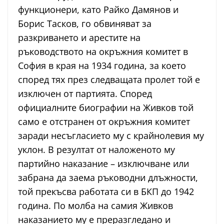
функционери, като Райко Дамянов и
Борис Тасков, го обвиняват за
разкриването и арестите на
ръководството на окръжния комитет в
София в края на 1934 година, за което
според тях през следващата пролет той е
изключен от партията. Според
официалните биографии на Живков той
само е отстранен от окръжния комитет
заради несъгласието му с крайнолевия му
уклон. В резултат от наложеното му
партийно наказание – изключване или
забрана да заема ръководни длъжности,
той прекъсва работата си в БКП до 1942
година. По молба на самия Живков
наказанието му е преразгледано и