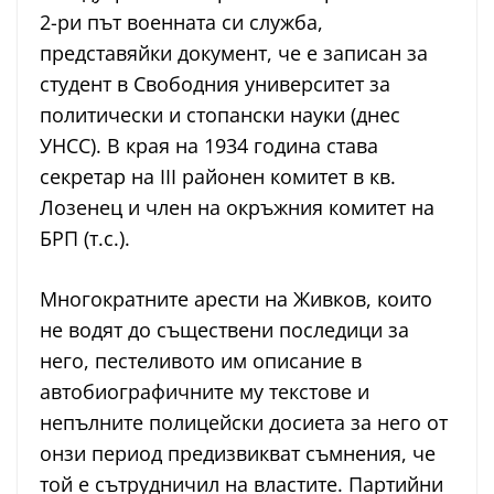
2-ри път военната си служба,
представяйки документ, че е записан за
студент в Свободния университет за
политически и стопански науки (днес
УНСС). В края на 1934 година става
секретар на III районен комитет в кв.
Лозенец и член на окръжния комитет на
БРП (т.с.).
Многократните арести на Живков, които
не водят до съществени последици за
него, пестеливото им описание в
автобиографичните му текстове и
непълните полицейски досиета за него от
онзи период предизвикват съмнения, че
той е сътрудничил на властите. Партийни