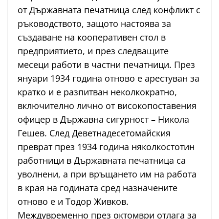
от Държавната печатница след конфликт с
ръководството, защото настоява за
създаване на кооперативен стол в
предприятието, и през следващите
месеци работи в частни печатници. През
януари 1934 година отново е арестуван за
кратко и е разпитван неколкократно,
включително лично от високопоставения
офицер в Държавна сигурност – Никола
Гешев. След Деветнадесетомайския
преврат през 1934 година няколкостотин
работници в Държавната печатница са
уволнени, а при връщането им на работа
в края на годината сред назначените
отново е и Тодор Живков.
Междувременно през октомври отлага за