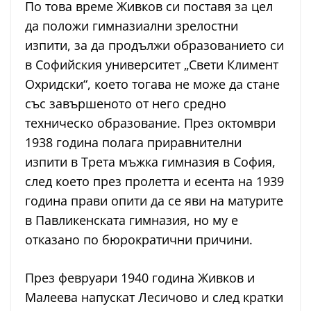
По това време Живков си поставя за цел
да положи гимназиални зрелостни
изпити, за да продължи образованието си
в Софийския университет „Свети Климент
Охридски“, което тогава не може да стане
със завършеното от него средно
техническо образование. През октомври
1938 година полага приравнителни
изпити в Трета мъжка гимназия в София,
след което през пролетта и есента на 1939
година прави опити да се яви на матурите
в Павликенската гимназия, но му е
отказано по бюрократични причини.
През февруари 1940 година Живков и
Малеева напускат Лесичово и след кратки