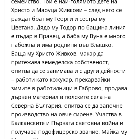
семейство. Той е най-голямото дете на
Христо и Маруца Живкови – след него се
раждат брат му Георги и сестра му
Цветана. Дядо му Тодор по бащина линия
е пъдар в Правец, а баба му Вуна е много
набожна и има роднини във Влашко.
Баща му Христо Живков, макар да
притежава земеделска собственост,
опитва да се занимава и с други дейности
– работи като кожухар, прекарвайки
зимите в работилници в Габрово, продава
дървен материал в полските села на
Северна България, опитва се да започне
производство на овче сирене. Участва в
Балканските и Първата световна война и
получава подофицерско звание. Майка му