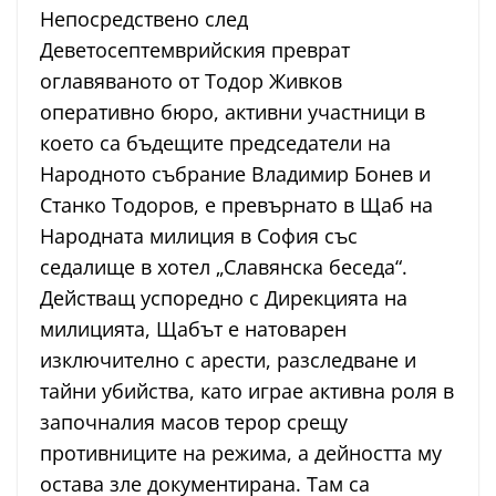
Непосредствено след
Деветосептемврийския преврат
оглавяваното от Тодор Живков
оперативно бюро, активни участници в
което са бъдещите председатели на
Народното събрание Владимир Бонев и
Станко Тодоров, е превърнато в Щаб на
Народната милиция в София със
седалище в хотел „Славянска беседа“.
Действащ успоредно с Дирекцията на
милицията, Щабът е натоварен
изключително с арести, разследване и
тайни убийства, като играе активна роля в
започналия масов терор срещу
противниците на режима, а дейността му
остава зле документирана. Там са