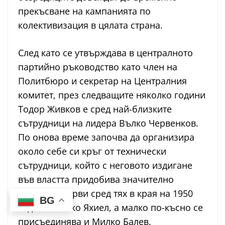
прекъсване на кампанията по
колективизация в цялата страна.
След като се утвърждава в централното
партийно ръководство като член на
Политбюро и секретар на Централния
комитет, през следващите няколко години
Тодор Живков е сред най-близките
сътрудници на лидера Вълко Червенков.
По онова време започва да организира
около себе си кръг от технически
сътрудници, който с неговото издигане
във властта придобива значително
влияние. Първи сред тях в края на 1950
BG
година е Нико Яхиел, а малко по-късно се
присъединява и Милко Балев.