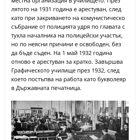
местна организация в училището. През
лятото на 1931 година е арестуван, след
като при закриването на комунистическо
събрание от полицията удря по главата с
тухла началника на полицейски участък,
но по неясни причини е освободен, без
да бъде съден. На 1 май 1932 година
отново е арестуван за кратко. Завършва
Графическото училище през 1932, след
което постъпва на работа като букволеяр
в Държавната печатница.