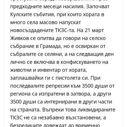
предходните месеци насилия. Започват
Кулските събития, при които хората в
много села масово напускат
новосъздадените ТКЗС-та. На 21 март
Живков се опитва да говори на селско
събрание в Грамада, но е освиркан от
събралите се селяни, а на следващия ден
лично се включва в конфискуването на
животни и инвентар от хората,
заплашвайки ги с пистолета си. При
последвалите репресии към 3500 души от
региона са изпратени в затвора, а други
3500 души са интернирани в други части
на страната. Въпреки това ликвидираните
ТКЗС не са незабавно възстановени, а
безредиците довеждат до временно