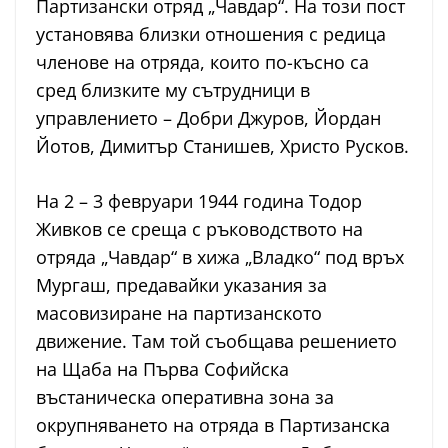
Партизански отряд „Чавдар“. На този пост
установява близки отношения с редица
членове на отряда, които по-късно са
сред близките му сътрудници в
управлението – Добри Джуров, Йордан
Йотов, Димитър Станишев, Христо Русков.
На 2 – 3 февруари 1944 година Тодор
Живков се среща с ръководството на
отряда „Чавдар“ в хижа „Владко“ под връх
Мургаш, предавайки указания за
масовизиране на партизанското
движение. Там той съобщава решението
на Щаба на Първа Софийска
въстаническа оперативна зона за
окрупняването на отряда в Партизанска