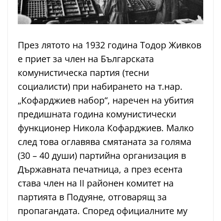
През лятото на 1932 година Тодор Живков
е приет за член на Българската
комунистическа партия (тесни
социалисти) при набирането на т.нар.
„Кофарджиев набор“, наречен на убития
предишната година комунистически
функционер Никола Кофарджиев. Малко
след това оглавява смятаната за голяма
(30 – 40 души) партийна организация в
Държавната печатница, а през есента
става член на II районен комитет на
партията в Подуяне, отговарящ за
пропагандата. Според официалните му