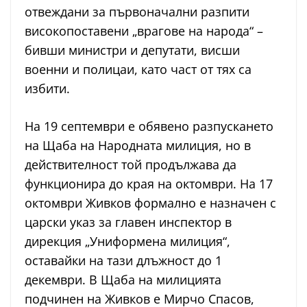
отвеждани за първоначални разпити
високопоставени „врагове на народа“ –
бивши министри и депутати, висши
военни и полицаи, като част от тях са
избити.
На 19 септември е обявено разпускането
на Щаба на Народната милиция, но в
действителност той продължава да
функционира до края на октомври. На 17
октомври Живков формално е назначен с
царски указ за главен инспектор в
дирекция „Униформена милиция“,
оставайки на тази длъжност до 1
декември. В Щаба на милицията
подчинен на Живков е Мирчо Спасов,