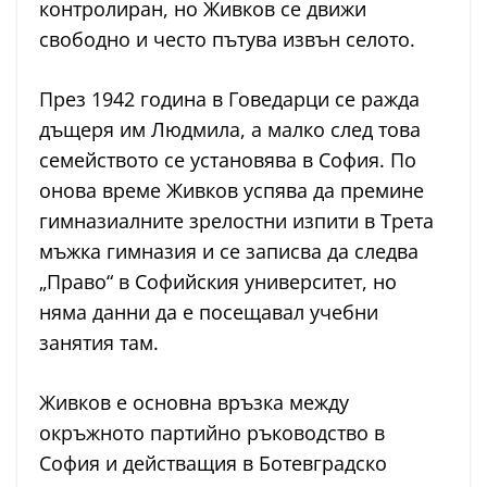
контролиран, но Живков се движи
свободно и често пътува извън селото.
През 1942 година в Говедарци се ражда
дъщеря им Людмила, а малко след това
семейството се установява в София. По
онова време Живков успява да премине
гимназиалните зрелостни изпити в Трета
мъжка гимназия и се записва да следва
„Право“ в Софийския университет, но
няма данни да е посещавал учебни
занятия там.
Живков е основна връзка между
окръжното партийно ръководство в
София и действащия в Ботевградско