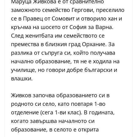
Маруца Живкова е от сравнително
заможното семейство Гергови, преселило
се в Правец от Сомовит и отворило хан и
кръчма на шосето от София за Варна.
След женитбата им семейството се
премества в близкия град Орхание. За
разлика от съпруга си, който получава
начално образование, тя не е ходила на
училище, но говори добре български и
влашки.
Живков започва образованието си в
родното си село, като повтаря 1-во
отделение (сега 1-ви клас). В годината,
когато завършва началното си
образование, в селото е открита