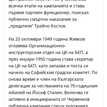
всички етапи на кампанията и става
първия партиен функционер, поискал
публично смъртно наказание за
„предателя“ Трайчо Костов.
На 20 октомври 1949 година Живков
оглавява Организационно-
инструкторския отдел на ЦК на БКП, а
през януари 1950 година става секретар
на ЦК на БКП, като запазва и поста си
начело на Софийския градски комитет. По
онова време е член на българската
делегация за честванията на 70-годишния
юбилей на Йосиф Сталин. Включва се
активно в инициираната от Червенков
публична кампания срещу художника