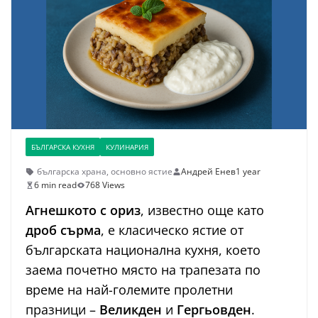
БЪЛГАРСКА КУХНЯ
КУЛИНАРИЯ
българска храна
,
основно ястие
Андрей Енев
1 year
6 min read
768 Views
Агнешкото с ориз
, известно още като
дроб сърма
, е класическо ястие от
българската национална кухня, което
заема почетно място на трапезата по
време на най-големите пролетни
празници –
Великден
и
Гергьовден
.