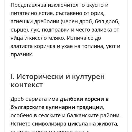
Представлява изключително вкусно и
питателно ястие, съставено от ориз,
агнешки дреболии (черен дроб, бял дроб,
сърце), лук, подправки и често заливка от
яйца и кисело мляко. Изпича се до
златиста коричка и ухае на топлина, уют и
празник.
I. Исторически и културен
контекст
Дроб сърмата има
дълбоки корени в
българските кулинарни традиции
,
особено в селските и балканските райони.
Ястието символизира
цикъла на живота
,
възраждането на природата и