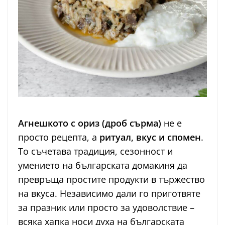
Агнешкото с ориз (дроб сърма)
не е
просто рецепта, а
ритуал, вкус и спомен
.
То съчетава традиция, сезонност и
умението на българската домакиня да
превръща простите продукти в тържество
на вкуса. Независимо дали го приготвяте
за празник или просто за удоволствие –
всяка хапка носи духа на българската