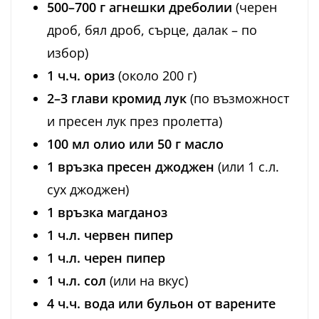
500–700 г агнешки дреболии
(черен
дроб, бял дроб, сърце, далак – по
избор)
1 ч.ч. ориз
(около 200 г)
2–3 глави кромид лук
(по възможност
и пресен лук през пролетта)
100 мл олио или 50 г масло
1 връзка пресен джоджен
(или 1 с.л.
сух джоджен)
1 връзка магданоз
1 ч.л. червен пипер
1 ч.л. черен пипер
1 ч.л. сол
(или на вкус)
4 ч.ч. вода или бульон от варените