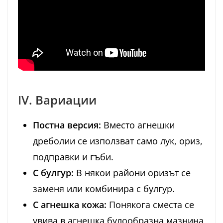
IV. Вариации
Постна версия:
Вместо агнешки
дреболии се използват само лук, ориз,
подправки и гъби.
С булгур:
В някои райони оризът се
заменя или комбинира с булгур.
С агнешка кожа:
Понякога сместа се
увива в агнешка булообразна мазнина