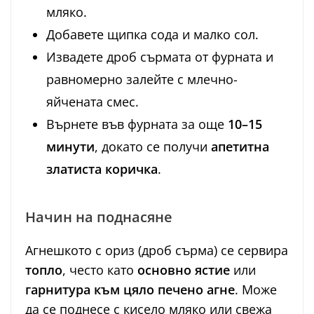
мляко.
Добавете щипка сода и малко сол.
Извадете дроб сърмата от фурната и
равномерно залейте с млечно-
яйчената смес.
Върнете във фурната за още
10–15
минути
, докато се получи
апетитна
златиста коричка
.
Начин на поднасяне
Агнешкото с ориз (дроб сърма) се сервира
топло
, често като
основно ястие
или
гарнитура към цяло печено агне
. Може
да се поднесе с кисело мляко или свежа