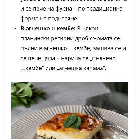
и се пече на фурна – по-традиционна
форма на поднасяне.
В агнешко шкембе:
В някои
планински региони дроб сърмата се
пълни в агнешко шкембе, зашива се и
се пече цяла – нарича се „пълнено
шкембе“ или „агнешка капама“.