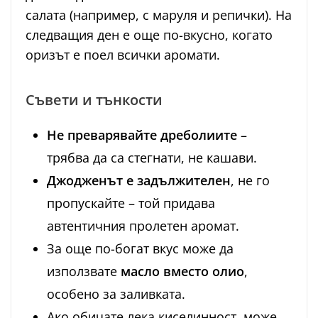
салата (например, с маруля и репички). На
следващия ден е още по-вкусно, когато
оризът е поел всички аромати.
Съвети и тънкости
Не преварявайте дреболиите
–
трябва да са стегнати, не кашави.
Джодженът е задължителен
, не го
пропускайте – той придава
автентичния пролетен аромат.
За още по-богат вкус може да
използвате
масло вместо олио
,
особено за заливката.
Ако обичате лека киселинност, може