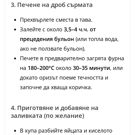
3. Печене на дроб сърмата
Прехвърлете сместа в тава.
Залейте с около
3,5–4 ч.ч. от
прецедения бульон
(или топла вода,
ако не ползвате бульон).
Печете в предварително загрята фурна
на
180–200°C
около
30–35 минути
, или
докато оризът поеме течността и
започне да хваща коричка.
4. Приготвяне и добавяне на
заливката (по желание)
В купа разбийте яйцата и киселото