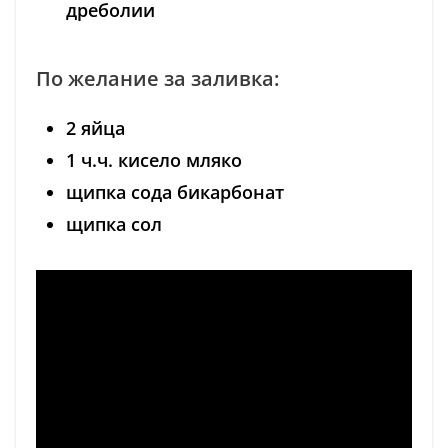
дреболии
По желание за заливка:
2 яйца
1 ч.ч. кисело мляко
щипка сода бикарбонат
щипка сол