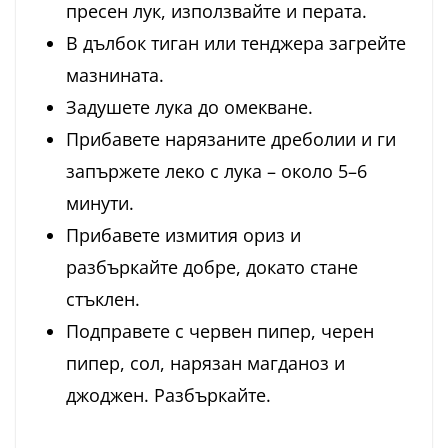
пресен лук, използвайте и перата.
В дълбок тиган или тенджера загрейте
мазнината.
Задушете лука до омекване.
Прибавете нарязаните дреболии и ги
запържете леко с лука – около 5–6
минути.
Прибавете измития ориз и
разбъркайте добре, докато стане
стъклен.
Подправете с червен пипер, черен
пипер, сол, нарязан магданоз и
джоджен. Разбъркайте.