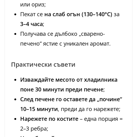
или ориз;
Пекат се
на слаб огън (130–140°C)
за
3–4 часа
;
Получава се дълбоко „сварено-
печено“ ястие с уникален аромат.
Практически съвети
Изваждайте месото от хладилника
поне 30 минути преди печене
;
След печене го оставете да „почине“
10–15 минути
, преди да го нарежете;
Нарежете по костите
– една порция =
2–3 ребра;