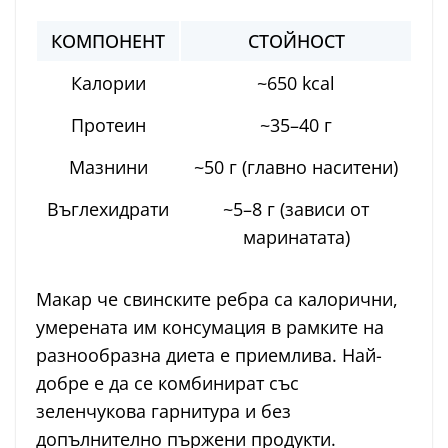
КОМПОНЕНТ
СТОЙНОСТ
Калории
~650 kcal
Протеин
~35–40 г
Мазнини
~50 г (главно наситени)
Въглехидрати
~5–8 г (зависи от
маринатата)
Макар че свинските ребра са калорични,
умерената им консумация в рамките на
разнообразна диета е приемлива. Най-
добре е да се комбинират със
зеленчукова гарнитура и без
допълнително пържени продукти.