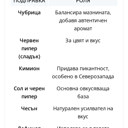
ПОДПРАВКА
РОЛЯ
Чубрица
Балансира мазнината,
добавя автентичен
аромат
Червен
За цвят и вкус
пипер
(сладък)
Кимион
Придава пикантност,
особено в Северозапада
Сол и черен
Основна овкусяваща
пипер
база
Чесън
Натурален усилвател на
вкус