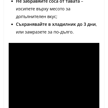
Не забравяйте соса от тавата
–
изсипете върху месото за
допълнителен вкус;
Съхранявайте в хладилник до 3 дни
,
или замразете за по-дълго.