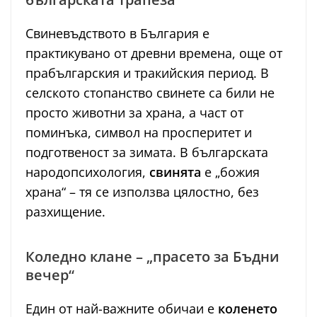
Свиневъдството в България е
практикувано от древни времена, още от
прабългарския и тракийския период. В
селското стопанство свинете са били не
просто животни за храна, а част от
поминъка, символ на просперитет и
подготвеност за зимата. В българската
народопсихология,
свинята
е „божия
храна“ – тя се използва цялостно, без
разхищение.
Коледно клане – „прасето за Бъдни
вечер“
Един от най-важните обичаи е
коленето