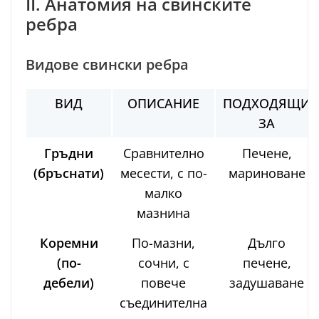
II. Анатомия на свинските
ребра
Видове свински ребра
ВИД
ОПИСАНИЕ
ПОДХОДЯЩИ
ЗА
Гръдни
Сравнително
Печене,
(бръснати)
месести, с по-
мариноване
малко
мазнина
Коремни
По-мазни,
Дълго
(по-
сочни, с
печене,
дебели)
повече
задушаване
съединителна