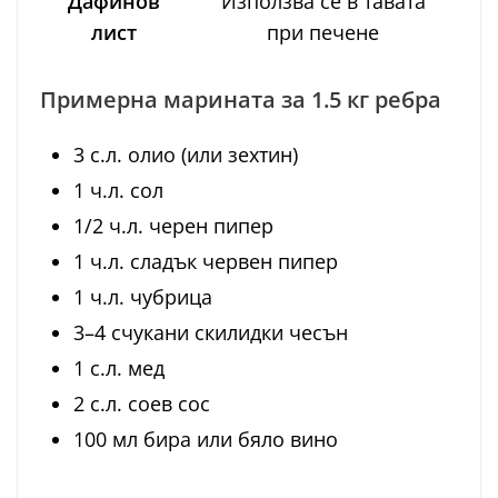
Дафинов
Използва се в тавата
лист
при печене
Примерна марината за 1.5 кг ребра
3 с.л. олио (или зехтин)
1 ч.л. сол
1/2 ч.л. черен пипер
1 ч.л. сладък червен пипер
1 ч.л. чубрица
3–4 счукани скилидки чесън
1 с.л. мед
2 с.л. соев сос
100 мл бира или бяло вино