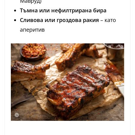
Мавруд)
Тъмна или нефилтрирана бира
Сливова или гроздова ракия
– като
аперитив