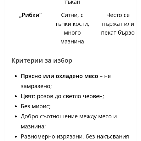
тъкан
„Рибки“
Ситни, с
Често се
тънки кости,
пържат или
много
пекат бързо
мазнина
Критерии за избор
Прясно или охладено месо
– не
замразено;
Цвят: розов до светло червен;
Без мирис;
Добро съотношение между месо и
мазнина;
Равномерно изрязани, без накъсвания