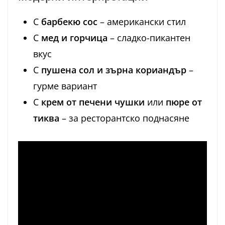
С
барбекю сос
– американски стил
С
мед и горчица
– сладко-пикантен
вкус
С
пушена сол и зърна кориандър
–
гурме вариант
С
крем от печени чушки
или
пюре от
тиква
– за ресторантско поднасяне