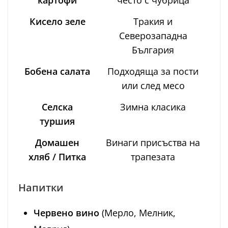
картофи
често с чубрица
Кисело зеле
Тракия и
Северозападна
България
Бобена салата
Подходяща за пости
или след месо
Селска
Зимна класика
туршия
Домашен
Винаги присъства на
хляб / Питка
трапезата
Напитки
Червено вино
(Мерло, Мелник,