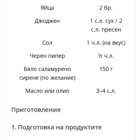
Яйца
2 бр.
Джоджен
1 с.л. сух / 2
с.л. пресен
Сол
1 ч.л. (на вкус)
Черен пипер
½ ч.л.
Бяло саламурено
150 г
сирене (по желание)
Масло или олио
3–4 с.л.
Приготовление
1. Подготовка на продуктите