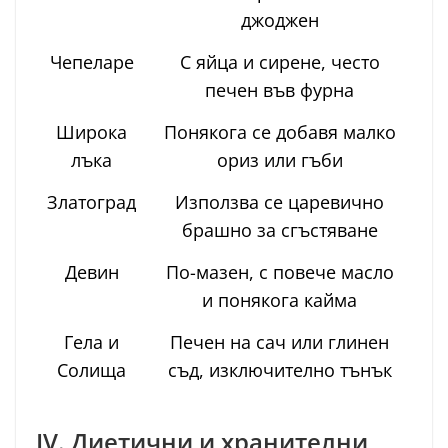
джоджен
Чепеларе
С яйца и сирене, често
печен във фурна
Широка
Понякога се добавя малко
лъка
ориз или гъби
Златоград
Използва се царевично
брашно за сгъстяване
Девин
По-мазен, с повече масло
и понякога кайма
Гела и
Печен на сач или глинен
Солища
съд, изключително тънък
IV. Диетични и хранителни