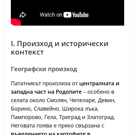
I. Произход и исторически
контекст
Географски произход
Пататникът произлиза от
централната и
западна част на Родопите
– особено в
селата около Смолян, Чепеларе, Девин,
Борино, Славейно, Широка лъка,
Пампорово, Гела, Триград и Златоград.
Неговата поява е пряко свързана с
въведението на картофите в