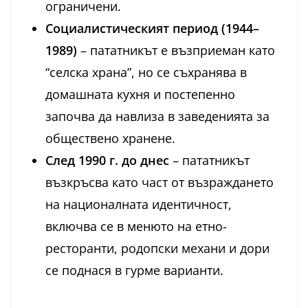
ограничени.
Социалистическият период (1944–
1989)
– пататникът е възприеман като
“селска храна”, но се съхранява в
домашната кухня и постепенно
започва да навлиза в заведенията за
обществено хранене.
След 1990 г. до днес
– пататникът
възкръсва като част от възраждането
на националната идентичност,
включва се в менюто на етно-
ресторанти, родопски механи и дори
се поднася в гурме варианти.