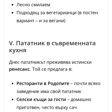
Лесно смилаем
Подходящ за вегетарианци (в постен
вариант – и за вегани)
V. Пататник в съвременната
кухня
Днес пататникът преживява истински
ренесанс
. Той се предлага в:
Ресторанти в Родопите
– почти всяко
заведение има свой пататник
Селски къщи за гости
– домашно
приготвен, често върху сач