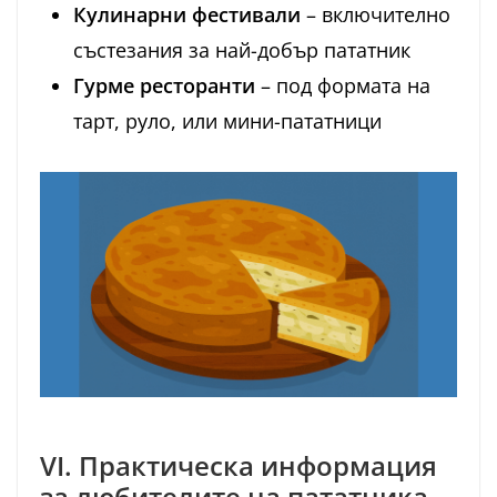
Кулинарни фестивали
– включително
състезания за най-добър пататник
Гурме ресторанти
– под формата на
тарт, руло, или мини-пататници
VI. Практическа информация
за любителите на пататника