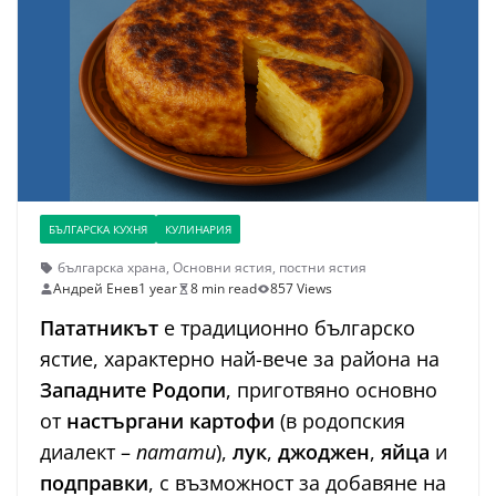
БЪЛГАРСКА КУХНЯ
КУЛИНАРИЯ
българска храна
,
Основни ястия
,
постни ястия
Андрей Енев
1 year
8 min read
857 Views
Пататникът
е традиционно българско
ястие, характерно най-вече за района на
Западните Родопи
, приготвяно основно
от
настъргани картофи
(в родопския
диалект –
патати
),
лук
,
джоджен
,
яйца
и
подправки
, с възможност за добавяне на