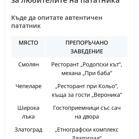
Къде да опитате автентичен
пататник
МЯСТО
ПРЕПОРЪЧАНО
ЗАВЕДЕНИЕ
Смолян
Ресторант „Родопски кът“,
механа „При баба“
Чепеларе
„Ресторант при Кольо“,
къща за гости „Вероника“
Широка
Гостоприемници със сач
лъка
на двора
Златоград
„Етнографски комплекс
Златоград“