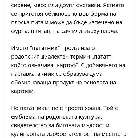
сирене, месо или други съставки. Ястието
се приготвя обикновено във форма на
плоска пита и може да бъде изпечено на
фурна, в тиган, на сач или върху плоча.
Името
“пататник”
произлиза от
родопския диалектен термин
„патат“
,
който означава „картоф“. С добавянето на
наставката
-ник
се образува дума,
обозначаваща продукт на основата на
картофи.
Но пататникът не е просто храна. Той е
емблема на родопската култура
,
свидетелство за битовата мъдрост и
кулинарната изобретателност на местното