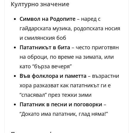
Културно значение
Символ на Родопите
– наред с
гайдарската музика, родопската носия
и смилянския боб
Пататникът в бита
– често приготвян
на оброци, по време на зимата, или
като “бърза вечеря”
Във фолклора и паметта
– възрастни
хора разказват как пататникът ги е
“спасявал” през тежки зими
Пататник в песни и поговорки
–
“Докато има пататник, глад няма!”