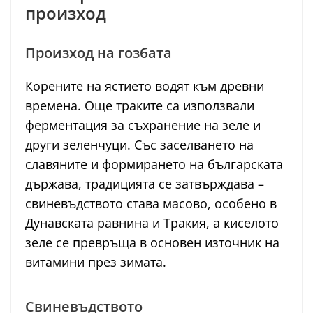
произход
Произход на гозбата
Корените на ястието водят към древни
времена. Още траките са използвали
ферментация за съхранение на зеле и
други зеленчуци. Със заселването на
славяните и формирането на българската
държава, традицията се затвърждава –
свиневъдството става масово, особено в
Дунавската равнина и Тракия, а киселото
зеле се превръща в основен източник на
витамини през зимата.
Свиневъдството