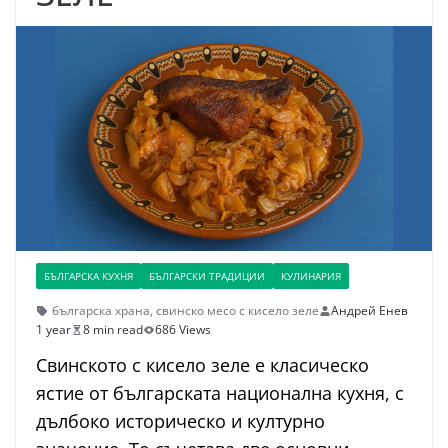
БЪЛГАРСКА КУХНЯ
БЪЛГАРСКИ ТРАДИЦИИ
КУЛИНАРИЯ
българска храна
,
свинско месо с кисело зеле
Андрей Енев
1 year
8 min read
686 Views
Свинското с кисело зеле е класическо
ястие от българската национална кухня, с
дълбоко историческо и културно