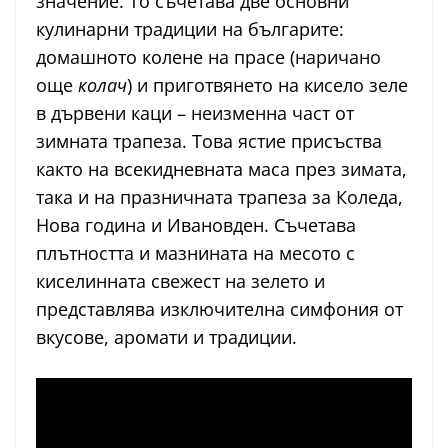
значение. То съчетава две основни
кулинарни традиции на българите:
домашното колене на прасе (наричано
още
колач
) и приготвянето на кисело зеле
в дървени каци – неизменна част от
зимната трапеза. Това ястие присъства
както на всекидневната маса през зимата,
така и на празничната трапеза за Коледа,
Нова година и Ивановден. Съчетава
плътността и мазнината на месото с
киселинната свежест на зелето и
представлява изключителна симфония от
вкусове, аромати и традиции.