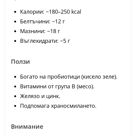
Калории: ~180–250 kcal
Белтъчини: ~12 г
Мазнини: ~18 г
Въглехидрати: ~5 г
Ползи
Богато на пробиотици (кисело зеле).
Витамини от група B (месо).
Желязо и цинк.
Подпомага храносмилането.
Внимание