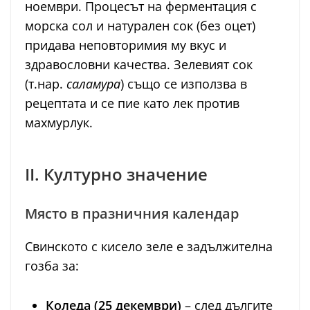
ноември. Процесът на ферментация с
морска сол и натурален сок (без оцет)
придава неповторимия му вкус и
здравословни качества. Зелевият сок
(т.нар.
саламура
) също се използва в
рецептата и се пие като лек против
махмурлук.
II. Културно значение
Място в празничния календар
Свинското с кисело зеле е задължителна
гозба за:
Коледа (25 декември)
– след дългите