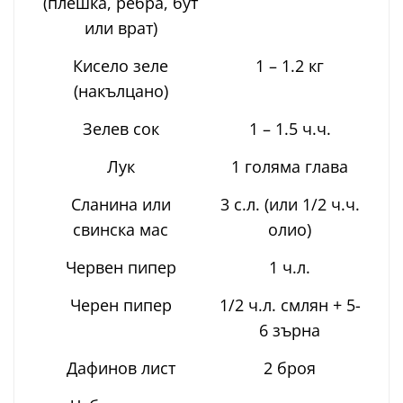
(плешка, ребра, бут
или врат)
Кисело зеле
1 – 1.2 кг
(накълцано)
Зелев сок
1 – 1.5 ч.ч.
Лук
1 голяма глава
Сланина или
3 с.л. (или 1/2 ч.ч.
свинска мас
олио)
Червен пипер
1 ч.л.
Черен пипер
1/2 ч.л. смлян + 5-
6 зърна
Дафинов лист
2 броя