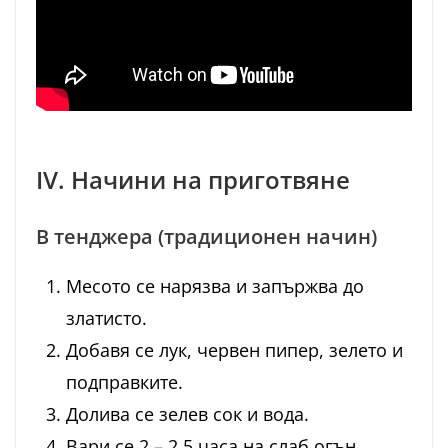
IV. Начини на приготвяне
В тенджера (традиционен начин)
Месото се нарязва и запържва до
златисто.
Добавя се лук, червен пипер, зелето и
подправките.
Долива се зелев сок и вода.
Вари се 2 – 2.5 часа на слаб огън.