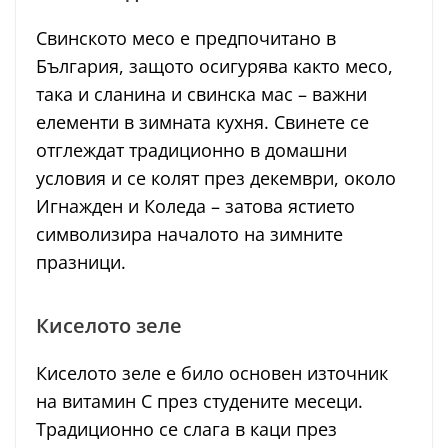
Свинското месо е предпочитано в
България, защото осигурява както месо,
така и сланина и свинска мас – важни
елементи в зимната кухня. Свинете се
отглеждат традиционно в домашни
условия и се колят през декември, около
Игнажден и Коледа – затова ястието
символизира началото на зимните
празници.
Киселото зеле
Киселото зеле е било основен източник
на витамин C през студените месеци.
Традиционно се слага в каци през