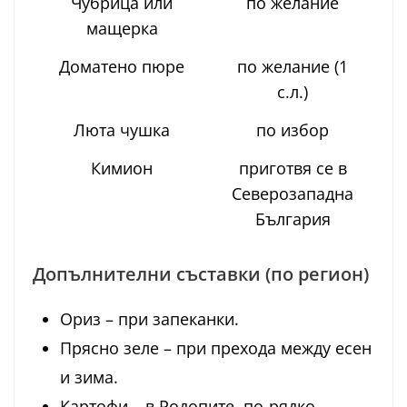
Чубрица или
по желание
мащерка
Доматено пюре
по желание (1
с.л.)
Люта чушка
по избор
Кимион
приготвя се в
Северозападна
България
Допълнителни съставки (по регион)
Ориз – при запеканки.
Прясно зеле – при прехода между есен
и зима.
Картофи – в Родопите, по-рядко.