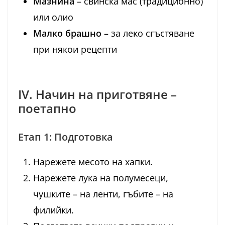
Мазнина
– свинска мас (традиционно)
или олио
Малко брашно
– за леко сгъстяване
при някои рецепти
IV. Начин на приготвяне –
поетапно
Етап 1: Подготовка
Нарежете месото на хапки.
Нарежете лука на полумесеци,
чушките – на ленти, гъбите – на
филийки.