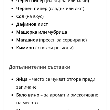
Черен пипер
(на зърна или млян)
Червен пипер
(сладък или лют)
Сол
(на вкус)
Дафинов лист
Мащерка или чубрица
Магданоз
(пресен за сервиране)
Кимион
(в някои региони)
Допълнителни съставки
Яйца
– често се чукват отгоре преди
запичане
Бяло вино
– за аромат и омекотяване
на месото