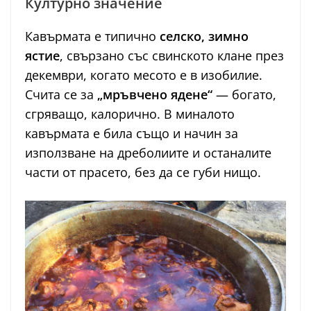
Културно значение
Кавърмата е типично
селско, зимно
ястие
, свързано със свинското клане през
декември, когато месото е в изобилие.
Счита се за
„мръвчено ядене“
— богато,
сгряващо, калорично. В миналото
кавърмата е била също и начин за
използване на дреболиите и останалите
части от прасето, без да се губи нищо.