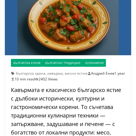
БЪЛГАРСКА КУХНЯ
БЪЛГАРСКИ ТРАДИЦИИ
КУЛИНАРИЯ
българска храна
,
кавърма
,
месни ястия
Андрей Енев
1 year
10 min read
2402 Views
Кавърмата е класическо българско ястие
с дълбоки исторически, културни и
гастрономически корени. То съчетава
традиционни кулинарни техники —
запържване, задушаване и печене — с
богатство от локални продукти: месо,