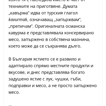
техниките на приготвяне. Думата
„кавърма“ идва от турския глагол
kavurmak
, означаващ „запържвам“,
„препичам“. Оригиналната османска
кавурма е представлявала консервирано
месо, запържено в собствена мазнина,
което може да се съхранява дълго.
В България ястието се е развило и
адаптирало спрямо местните продукти и
вкусове, и днес представлява богато
задушено ястие с лук, чушки, гъби,
подправки и месо, а не просто запържено
месо.