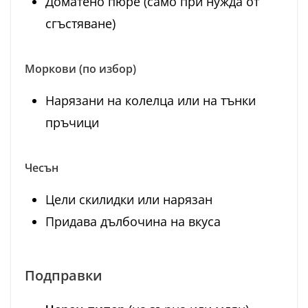
Доматено пюре (само при нужда от
сгъстяване)
Моркови
(по избор)
Нарязани на колелца или на тънки
пръчици
Чесън
Цели скилидки или нарязан
Придава дълбочина на вкуса
Подправки