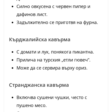
Силно овкусена с червен пипер и
дафинов лист.
Задължително се приготвя на фурна.
Кърджалийска кавърма
С домати и лук, понякога пикантна.
Прилича на турския „етли гювеч“.
Може да се сервира върху ориз.
Странджанска кавърма
Включва сушени чушки, често с
пушено месо.