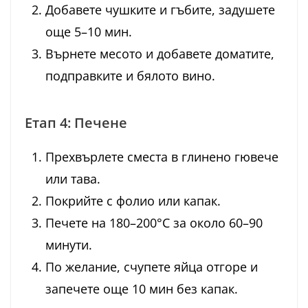
Добавете чушките и гъбите, задушете
още 5–10 мин.
Върнете месото и добавете доматите,
подправките и бялото вино.
Етап 4: Печене
Прехвърлете сместа в глинено гювече
или тава.
Покрийте с фолио или капак.
Печете на 180–200°C за около 60–90
минути.
По желание, счупете яйца отгоре и
запечете още 10 мин без капак.