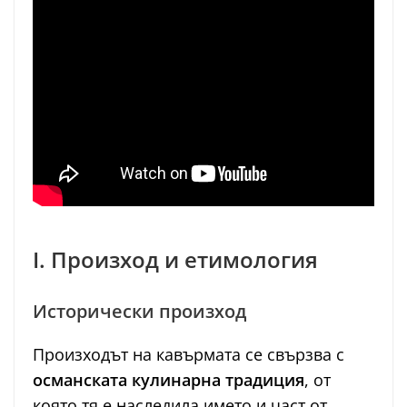
I. Произход и етимология
Исторически произход
Произходът на кавърмата се свързва с
османската кулинарна традиция
, от
която тя е наследила името и част от