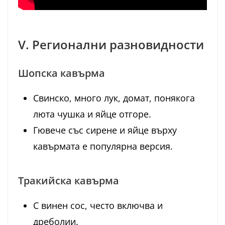
V. Регионални разновидности
Шопска кавърма
Свинско, много лук, домат, понякога
люта чушка и яйце отгоре.
Гювече със сирене и яйце върху
кавърмата е популярна версия.
Тракийска кавърма
С винен сос, често включва и
дреболии.