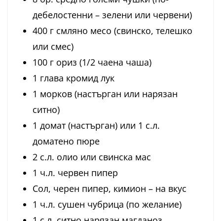
дебелостенни – зелени или червени)
400 г смляно месо (свинско, телешко
или смес)
100 г ориз (1/2 чаена чаша)
1 глава кромид лук
1 морков (настърган или нарязан
ситно)
1 домат (настърган) или 1 с.л.
доматено пюре
2 с.л. олио или свинска мас
1 ч.л. червен пипер
Сол, черен пипер, кимион – на вкус
1 ч.л. сушен чубрица (по желание)
1 с.л. ситно нарязан магданоз