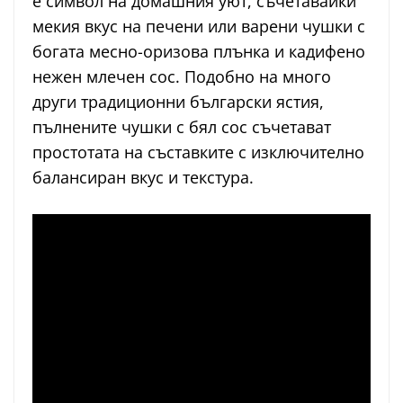
е символ на домашния уют, съчетавайки
мекия вкус на печени или варени чушки с
богата месно-оризова плънка и кадифено
нежен млечен сос. Подобно на много
други традиционни български ястия,
пълнените чушки с бял сос съчетават
простотата на съставките с изключително
балансиран вкус и текстура.