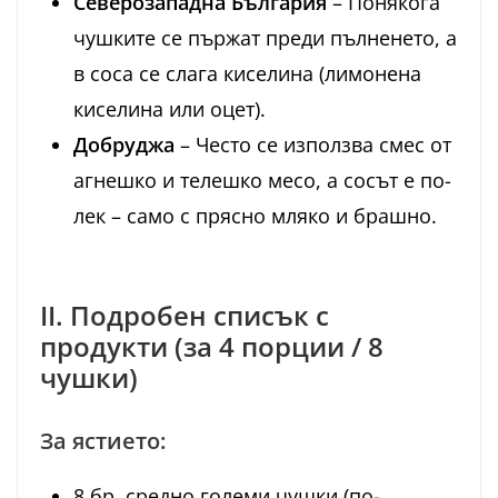
Северозападна България
– Понякога
чушките се пържат преди пълненето, а
в соса се слага киселина (лимонена
киселина или оцет).
Добруджа
– Често се използва смес от
агнешко и телешко месо, а сосът е по-
лек – само с прясно мляко и брашно.
II. Подробен списък с
продукти (за 4 порции / 8
чушки)
За ястието:
8 бр. средно големи чушки (по-