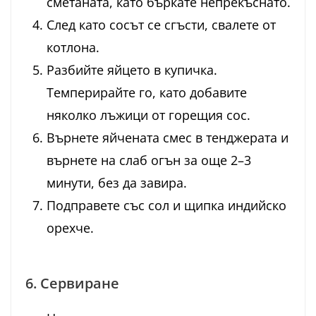
сметаната, като бъркате непрекъснато.
След като сосът се сгъсти, свалете от
котлона.
Разбийте яйцето в купичка.
Темперирайте го, като добавите
няколко лъжици от горещия сос.
Върнете яйчената смес в тенджерата и
върнете на слаб огън за още 2–3
минути, без да завира.
Подправете със сол и щипка индийско
орехче.
6. Сервиране