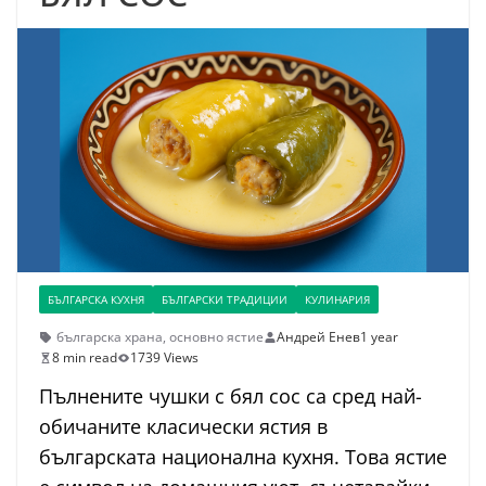
БЪЛГАРСКА КУХНЯ
БЪЛГАРСКИ ТРАДИЦИИ
КУЛИНАРИЯ
българска храна
,
основно ястие
Андрей Енев
1 year
8 min read
1739 Views
Пълнените чушки с бял сос са сред най-
обичаните класически ястия в
българската национална кухня. Това ястие