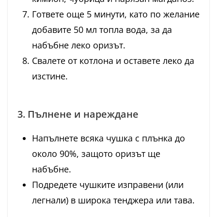
Гответе още 5 минути, като по желание
добавите 50 мл топла вода, за да
набъбне леко оризът.
Свалете от котлона и оставете леко да
изстине.
3. Пълнене и нареждане
Напълнете всяка чушка с плънка до
около 90%, защото оризът ще
набъбне.
Подредете чушките изправени (или
легнали) в широка тенджера или тава.