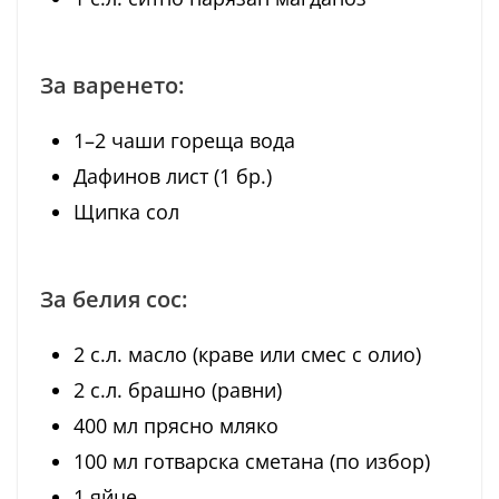
За варенето:
1–2 чаши гореща вода
Дафинов лист (1 бр.)
Щипка сол
За белия сос:
2 с.л. масло (краве или смес с олио)
2 с.л. брашно (равни)
400 мл прясно мляко
100 мл готварска сметана (по избор)
1 яйце