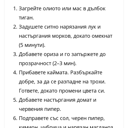
Загрейте олиото или мас в дълбок
тиган.
Задушете ситно нарязания лук и
настъргания морков, докато омекнат
(5 минути).
Добавете ориза и го запържете до
прозрачност (2–3 мин).
Прибавете каймата. Разбъркайте
добре, за да се разпадне на трохи.
Гответе, докато промени цвета си.
Добавете настъргания домат и
червения пипер.
Подправете със сол, черен пипер,
кимион, чубрица и нарязан магданоз.