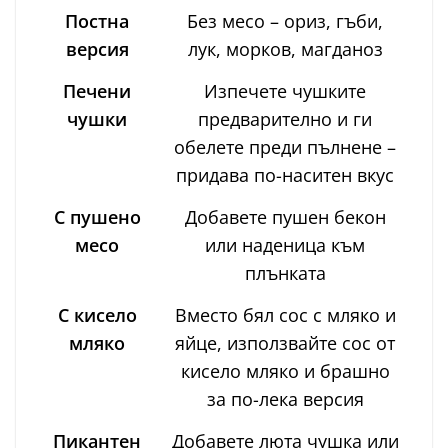
Постна
Без месо – ориз, гъби,
версия
лук, морков, магданоз
Печени
Изпечете чушките
чушки
предварително и ги
обелете преди пълнене –
придава по-наситен вкус
С пушено
Добавете пушен бекон
месо
или наденица към
плънката
С кисело
Вместо бял сос с мляко и
мляко
яйце, използвайте сос от
кисело мляко и брашно
за по-лека версия
Пикантен
Добавете люта чушка или