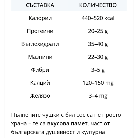
СЪСТАВКА
КОЛИЧЕСТВО
Калории
440–520 kcal
Протеини
20–25 g
Въглехидрати
35–40 g
Мазнини
22–30 g
Фибри
3–5 g
Калций
120–150 mg
Желязо
3–4 mg
Пълнените чушки с бял сос са не просто
храна – те са
вкусова памет
, част от
българската душевност и културна