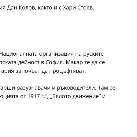
я Дан Колов, както и с Хари Стоев,
 Националната организация на руските
тската дейност в София. Макар те да се
лгария започват да процъфтяват.
старши разузнавачи и ръководители. Там се
цията от 1917 г.“, „Бялото движение“ и