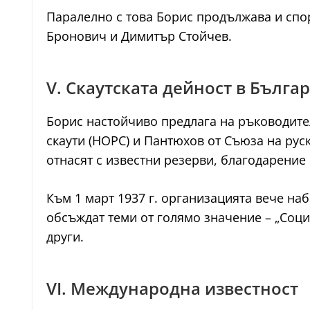
Паралелно с това Борис продължава и спор
Бронович и Димитър Стойчев.
V. Скаутската дейност в Бълга
Борис настойчиво предлага на ръководител
скаути (НОРС) и Пантюхов от Съюза на руск
отнасят с известни резерви, благодарение 
Към 1 март 1937 г. организацията вече на
обсъждат теми от голямо значение – „Социа
други.
VI. Международна известност