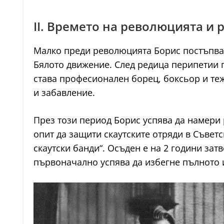
II. Времето на революцията и 
Малко преди революцията Борис постъпва в
Бялото движение. След редица перипетии п
става професионален борец, боксьор и те
и забавление.
През този период Борис успява да намери 
опит да защити скаутските отряди в Съветс
скаутски банди“. Осъден е на 2 години зат
първоначално успява да избегне пълното и