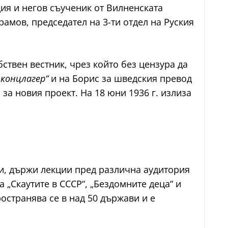
ция и негов съученик от Вилненската
амов, председател на 3-ти отдел на Руския
бствен вестник, чрез който без цензура да
 концлагер“
и на Борис за шведския превод
л за новия проект. На 18 юни 1936 г. излиза
ги, държи лекции пред различна аудитория
а „Скаутите в СССР“, „Бездомните деца“ и
остранява се в над 50 държави и е