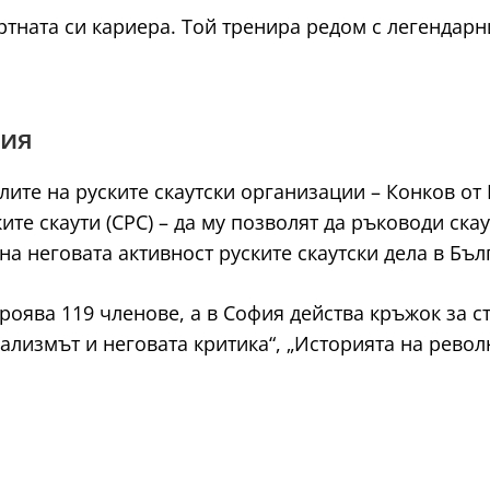
тната си кариера. Той тренира редом с легендарни
рия
ите на руските скаутски организации – Конков от
ите скаути (СРС) – да му позволят да ръководи скау
на неговата активност руските скаутски дела в Бъ
броява 119 членове, а в София действа кръжок за 
лизмът и неговата критика“, „Историята на револю