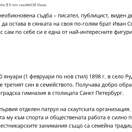
ths
9 min read
638 Views
еобикновена съдба – писател, публицист, виден д
да остава в сянката на своя по-голям брат Иван 
ис сам по себе си е една от най-интересните фигур
януари (1 февруари по нов стил) 1898 г. в село Р
й е третият син в семейството. Получава добро обр
градска гимназия в столицата Санкт Петербург.
 първия отделен патрул на скаутската организация
та му към спорта и обществената работа е силно п
Вестникарските занимания също са семейна традиц