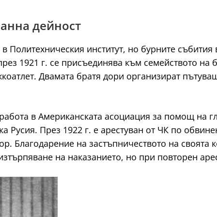
ранна дейност
 Политехническия институт, но бурните събития в 
рез 1921 г. се присъединява към семейството на бр
жкоатлет. Двамата братя дори организират пътува
работа в Американската асоциация за помощ на гл
ка Русия. През 1922 г. е арестуван от ЧК по обвин
вор. Благодарение на застъпничеството на своята 
зтърпяване на наказанието, но при повторен арес