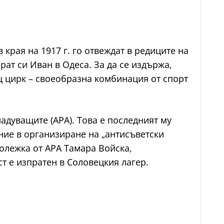
края на 1917 г. го отвеждат в редиците на
ат си Иван в Одеса. За да се издържа,
щ цирк – своеобразна комбинация от спорт
адуващите (APA). Това е последният му
ение в организиране на „антисъветски
колежка от APA Тамара Войска,
т е изпратен в Соловецкия лагер.