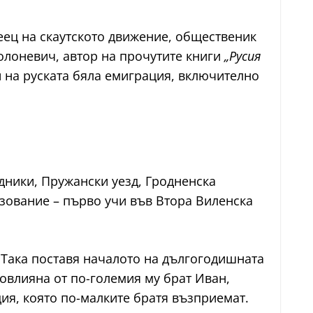
еец на скаутското движение, общественик
Солоневич, автор на прочутите книги
„Русия
и на руската бяла емиграция, включително
удники, Пружански уезд, Гродненска
азование – първо учи във Втора Виленска
. Така поставя началото на дългогодишната
овлияна от по-големия му брат Иван,
ия, която по-малките братя възприемат.