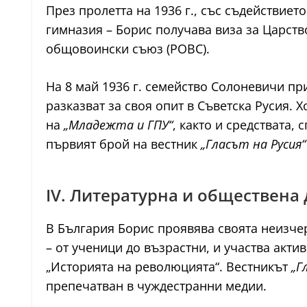
През пролетта на 1936 г., със съдействиет
гимназия – Борис получава виза за Царств
общовоински съюз (РОВС).
На 8 май 1936 г. семейство Солоневичи при
разказват за своя опит в Съветска Русия.
на
„Младежта и ГПУ“
, както и средствата,
първият брой на вестник
„Гласът на Русия“
IV. Литературна и обществена
В България Борис проявява своята неизче
– от ученици до възрастни, и участва актив
„Историята на революцията“. Вестникът
„Г
препечатван в чуждестранни медии.