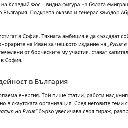
о на Клавдий Фос – видна фигура на бялата емигра
о България. Подкрепа оказва и генерал Фьодор Абр
стигат в София. Тяхната амбиция е да създадат со
 Хонорарите на Иван за чешкото издание на
„Русия в
 спечелени от борческите му участия, стават капита
в София.
 дейност в България
рпаема енергия. Той пише статии, работи над кни
но в скаутската организация. Сред неговите теми с
ласът на Русия“
бързо увеличава своя тираж, разпр