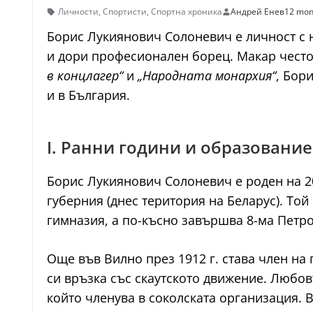
Личности
,
Спортисти
,
Спортна хроника
Андрей Енев
12 mon
Борис Лукиянович Солоневич е личност с н
и дори професионален борец. Макар често 
в концлагер“
и
„Народната монархия“
, Бор
и в България.
I. Ранни години и образование
Борис Лукиянович Солоневич е роден на 20 
губерния (днес територия на Беларус). То
гимназия, а по-късно завършва 8-ма Петро
Още във Вилно през 1912 г. става член на
си връзка със скаутското движение. Любов
който членува в соколската организация. 