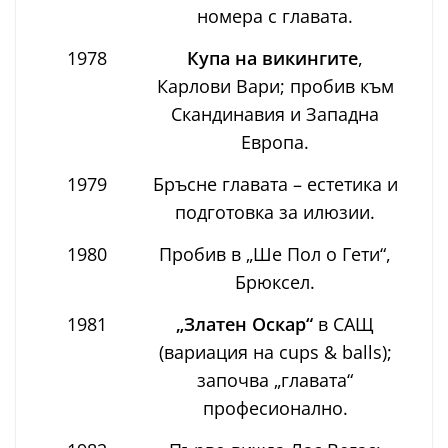
номера с главата.
1978
Купа на викингите
,
Карлови Вари; пробив към
Скандинавия и Западна
Европа.
1979
Бръсне главата – естетика и
подготовка за илюзии.
1980
Пробив в „Ше Пол о Гети“,
Брюксел.
1981
„Златен Оскар“
в САЩ
(вариация на cups & balls);
започва „главата“
професионално.