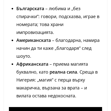
Българската
– любима и „без
спирачки“: говори, подсказва, играе в
номерата; това храни
импровизацията.
Американската
– благодарна, намира
начин да ти каже „благодаря“ след
шоуто.
Африканската
– приема магията
буквално, като
реална сила
. Среща в
Нигерия: „магия“ с перца върху
макаричка, вързана за врата – и
вилата остава недокосната.