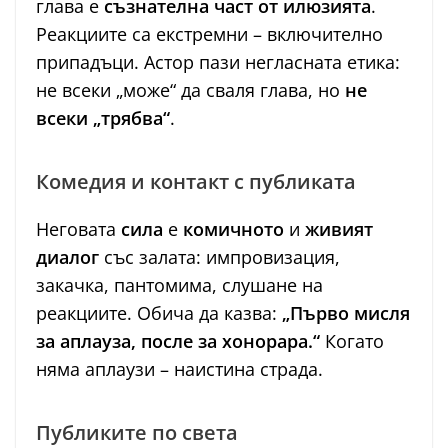
глава е
съзнателна част от илюзията
.
Реакциите са екстремни – включително
припадъци. Астор пази негласната етика:
не всеки „може“ да сваля глава, но
не
всеки „трябва“
.
Комедия и контакт с публиката
Неговата
сила
е
комичното
и
живият
диалог
със залата: импровизация,
закачка, пантомима, слушане на
реакциите. Обича да казва:
„Първо мисля
за аплауза, после за хонорара.“
Когато
няма аплаузи – наистина страда.
Публиките по света