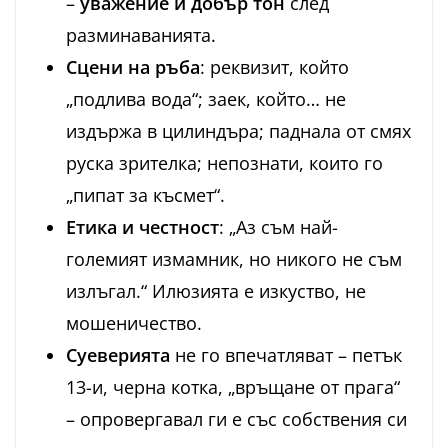
–
уважение и добър тон
след
разминаванията.
Сцени на ръба
: реквизит, който
„подлива вода“; заек, който… не
издържа в цилиндъра; паднала от смях
руска зрителка; непознати, които го
„пипат за късмет“.
Етика и честност
: „Аз съм най-
големият измамник, но никого не съм
излъгал.“ Илюзията е изкуство, не
мошеничество.
Суеверията
не го впечатляват – петък
13-и, черна котка, „връщане от прага“
– опровергавал ги е със собствения си