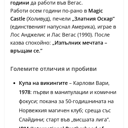
години
да работи във Вегас.
Работи осем години по-рано в
Magic
Castle
(Холивуд), печели
„Златния Оскар“
(единственият напуснал Америка), играе в
Лос Анджелис и Лас Вегас (1990). После
казва спокойно:
„Изпълних мечтата –
връщам се.“
Големите отличия и пробиви
Купа на викингите
– Карлови Вари,
1978
: първи в манипулации и комични
фокуси; покана за 50-годишнината на
Норвежкия магичен клуб; среща със
Слайдини; старт във „висшата лига“.