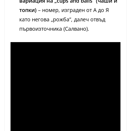
вариация на „cups and balls“ (чаши и
топки)
– номер, изграден от А до Я
като негова „рожба“, далеч отвъд
първоизточника (Салвано).