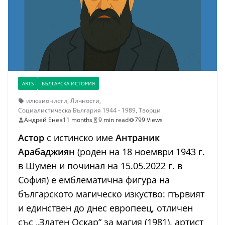
ARTS
БЪЛГАРСКА ИСТОРИЯ
илюзионисти
,
Личности
,
Социалистическа България 1944 - 1989
,
Творци
Андрей Енев
11 months
9 min read
799 Views
Астор
с истинско име
Антраник
Арабаджиян
(роден на 18 ноември 1943 г.
в Шумен и починал на 15.05.2022 г. в
София) е емблематична фигура на
българското магическо изкуство: първият
и единствен до днес европеец, отличен
със „Златен Оскар“ за магия (1981), артист