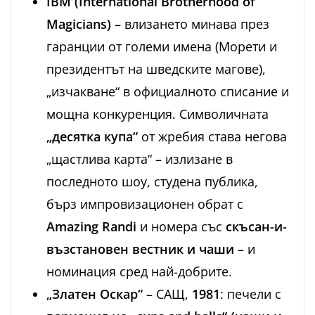
IBM (International Brotherhood of
Magicians)
– влизането минава през
гаранции от големи имена (Морети и
президентът на шведските магове),
„изчакване“ в официалното списание и
мощна конкуренция. Символичната
„десятка купа“
от жребия става негова
„щастлива карта“ – излизане в
последното шоу, студена публика,
бърз импровизационен обрат с
Amazing Randi
и номера със
скъсан-и-
възстановен вестник и чаши
– и
номинация сред най-добрите.
„Златен Оскар“
– САЩ,
1981
: печели с