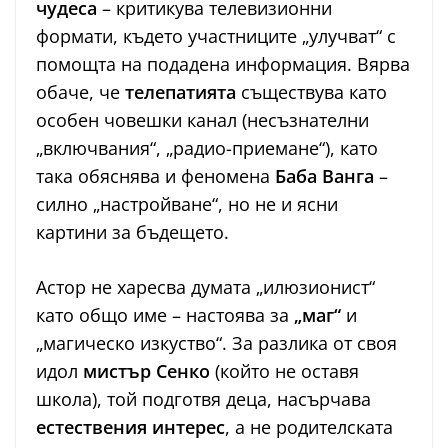
чудеса
– критикува телевизионни
формати, където участниците „улучват“ с
помощта на подадена информация. Вярва
обаче, че
телепатията
съществува като
особен човешки канал (несъзнателни
„включвания“, „радио-приемане“), като
така обяснява и феномена
Баба Ванга
–
силно „настройване“, но не и ясни
картини за бъдещето.
Астор не харесва думата „илюзионист“
като общо име – настоява за
„маг“
и
„магическо изкуство“. За разлика от своя
идол
мистър Сенко
(който не оставя
школа), той подготвя деца, насърчава
естествения интерес
, а не родителската