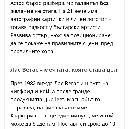
Астор бързо разбира, че
талантът без
желание не стига
. На
21
вече има
автографни картички и личен логотип –
тогава рядкост у български артисти.
Развива остър „нюх“ за позициониране:
да се покаже на правилните сцени, пред
правилните хора.
Лас Вегас – мечтата, която става цел
През
1982
вижда Лас Вегас и шоуто на
Зигфрид и Рой
, а после гранде-
продукцията „Jubilee“. Масщабът го
поразява; на финала чете името
Къркориан
– още един импулс, че
и той
може да бъде там. Поставя си срок:
до 10