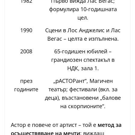
1982
Първо вижда Лас Вегас;
формулира 10-годишната
цел.
1990
Сцени в Лос Анджелис и Лас
Вегас – целта е изпълнена.
2008
65-годишен юбилей –
грандиозен спектакъл в
НДК, зала 1.
през
„рАСТОРант“, Магичен
годините
театър; фестивали (вкл. за
деца), възстановени „балове
на скорпионите“.
Астор е повече от артист – той е
метод за
осъществяване на мечти
: виждаш