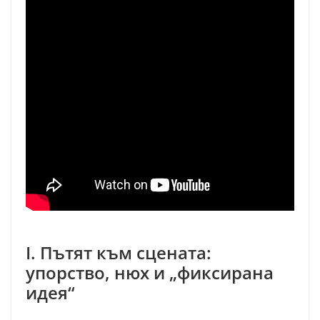
I. Пътят към сцената:
упорство, нюх и „фиксирана
идея“