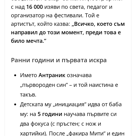
с над
16 000
изяви по света, педагог и
организатор на фестивали. Той е
артистът, който казва:
„Всичко, което съм
направил до този момент, преди това е
било мечта.“
Ранни години и първата искра
Името
Антраник
означава
„първороден син“ – и той наистина е
такъв.
Детската му „инициация“ идва от баба
му: на
5 години
научава първите си
два фокуса (с пръстен; с нож и
хартийки). После „факира Мити“ и един