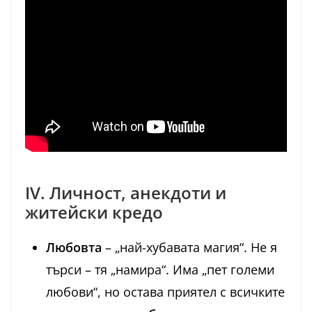
IV. Личност, анекдоти и
житейски кредо
Любовта
– „най-хубавата магия“. Не я
търси – тя „намира“. Има „пет големи
любови“, но остава приятел с всичките