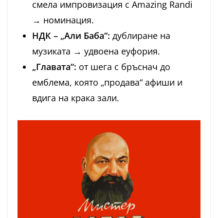
смела импровизация с Amazing Randi
→ номинация.
НДК – „Али Баба“:
дублиране на
музиката → удвоена еуфория.
„Главата“:
от шега с бръснач до
емблема, която „продава“ афиши и
вдига на крака зали.