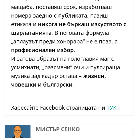
мащаба, поставяш срок, изработваш
номера
заедно с публиката
, пазиш
етиката и
никога не бъркаш изкуството с
шарлатанията
. В неговата формула
„аплаузът преди хонорара“ не е поза, а
професионален избор
.
И затова образът на гологлавия маг с
усмихнати, „разсмени“ очи и пулсираща
музика зад кадър остава –
жизнен,
човешки и български
.
Харесайте Facebook страницата ни
ТУК
МИСТЪР СЕНКО