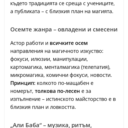
където традицията се среща с учениците,
а публиката – с близкия план на магията.
Осемте жанра – овладени и смесени
Астор работи и
всичките осем
направления на магичното изкуство:
фокуси, илюзии, манипулации,
картомагика, менталмагика (телепатия),
микромагика, комични фокуси, новости.
Принцип:
колкото по-мащабен е
номерът,
толкова по-лесен
е за
изпълнение – истинското майсторство е в
близкия план и ловкостта.
„Али Баба“ – музика, ритъм,