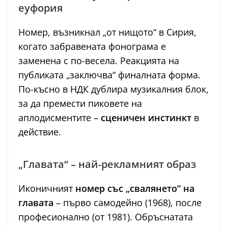
еуфория
Номер, възникнал „от нищото“ в Сирия,
когато забравената фонограма е
заменена с по-весела. Реакцията на
публиката „заключва“ финалната форма.
По-късно в НДК дублира музикалния блок,
за да премести пиковете на
аплодисментите –
сценичен инстинкт
в
действие.
„Главата“ – най-рекламният образ
Иконичният
номер със „свалянето“ на
главата
– първо самодейно (1968), после
професионално (от 1981). Обръснатата