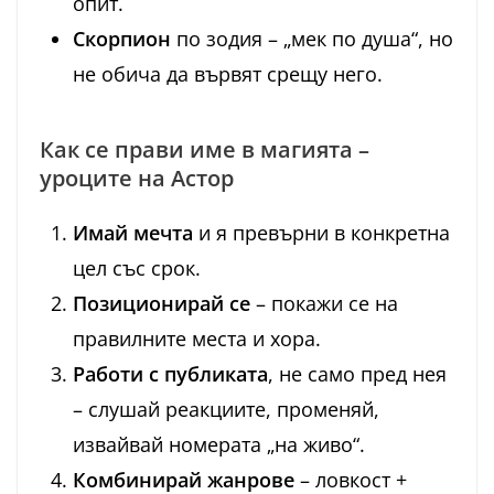
опит.
Скорпион
по зодия – „мек по душа“, но
не обича да вървят срещу него.
Как се прави име в магията –
уроците на Астор
Имай мечта
и я превърни в конкретна
цел със срок.
Позиционирай се
– покажи се на
правилните места и хора.
Работи с публиката
, не само пред нея
– слушай реакциите, променяй,
извайвай номерата „на живо“.
Комбинирай жанрове
– ловкост +