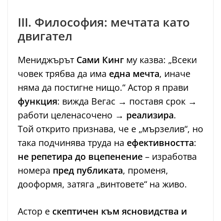
III. Философия: мечтата като
двигател
Мениджърът
Сами Кинг
му казва: „Всеки
човек трябва да има
една мечта
, иначе
няма да постигне нищо.“ Астор я прави
функция
: вижда Вегас → поставя срок →
работи целенасочено →
реализира
.
Той открито признава, че е „мързелив“, но
така подчинява труда на
ефективността
:
не репетира до вцепенение
– изработва
номера
пред публиката
, променя,
дооформя, затяга „винтовете“ на живо.
Астор е
скептичен към ясновидства и