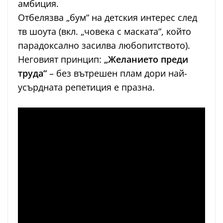
амбиция.
Отбелязва „бум“ на детския интерес след
тв шоута (вкл. „човека с маската“, който
парадоксално засилва любопитството).
Неговият принцип:
„Желанието преди
труда“
– без вътрешен плам дори най-
усърдната репетиция е празна.