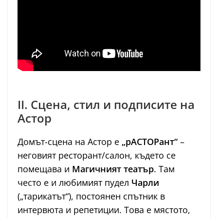
II. Сцена, стил и подписите на
Астор
Домът-сцена на Астор е
„рАСТОРант“
–
неговият ресторант/салон, където се
помещава и
Магичният театър
. Там
често е и любимият пудел
Чарли
(„тарикатът“), постоянен спътник в
интервюта и репетиции. Това е мястото,