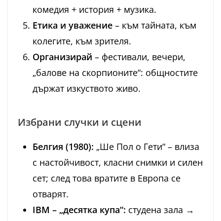
комедия + история + музика.
Етика и уважение
– към тайната, към
колегите, към зрителя.
Организирай
– фестивали, вечери,
„балове на скорпионите“: общностите
държат изкуството живо.
Избрани случки и сцени
Белгия (1980):
„Ше Пол о Гети“ – влиза
с настойчивост, класни снимки и силен
сет; след това вратите в Европа се
отварят.
IBM – „десятка купа“:
студена зала →