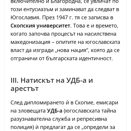
включително и Благородна, се увличат по
този ентусиазъм и заминават да следват в
Югославия. През 1947 г. тя се записва в
Скопския университет
. Това е и времето,
когато започва процесът на насилствена
македонизация – опитите на югославската
власт да изгради „нова нация“, която да се
отграничи от българската идентичност.
III. Натискът на УДБ-а и
арестът
След дипломирането ѝ в Скопие, емисари
на зловещата
УДБ-а
(югославската тайна
разузнавателна служба и репресивна
полиция) ѝ предлагат да се „определи за