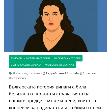
БЪЛГАРИ IN NORTH MACEDONIA
БЪЛГАРСКА ИСТОРИЯ
БЪЛГАРСКА ЛИТЕРАТУРА
МАКЕДОНСКИ БЪЛГАРИ
Личности
,
писатели
Андрей Енев
12 months
7 min read
755 Views
Българската история винаги е била
белязана от кръвта и страданията на
нашите предци – мъже и жени, които са
копнеели за родината си и са били готови