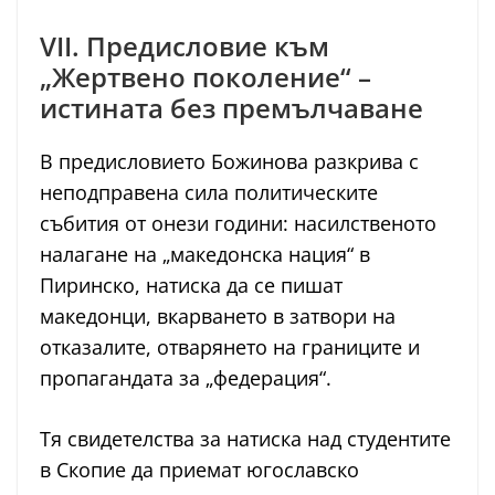
VII. Предисловие към
„Жертвено поколение“ –
истината без премълчаване
В предисловието Божинова разкрива с
неподправена сила политическите
събития от онези години: насилственото
налагане на „македонска нация“ в
Пиринско, натиска да се пишат
македонци, вкарването в затвори на
отказалите, отварянето на границите и
пропагандата за „федерация“.
Тя свидетелства за натиска над студентите
в Скопие да приемат югославско