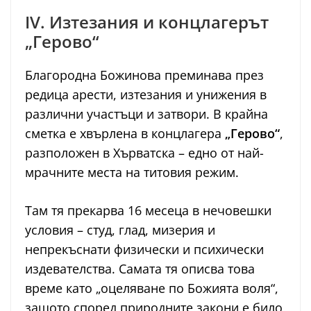
IV. Изтезания и концлагерът
„Герово“
Благородна Божинова преминава през
редица арести, изтезания и унижения в
различни участъци и затвори. В крайна
сметка е хвърлена в концлагера
„Герово“
,
разположен в Хърватска – едно от най-
мрачните места на титовия режим.
Там тя прекарва 16 месеца в нечовешки
условия – студ, глад, мизерия и
непрекъснати физически и психически
издевателства. Самата тя описва това
време като „оцеляване по Божията воля“,
защото според природните закони е било