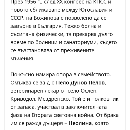
През 1956 г., след ХХ конгрес на КПСС и
новото сближаване между Югославия и
СССР, на Божинова е позволено да се
завърне в България. Тежко болна и
съсипана физически, тя прекарва дълго
време по болници и санаториуми, където
се възстановява от преживените
мъчения.
По-късно намира опора в семейството.
Омъжва се за д-р
Пело Дунов Пелов
,
ветеринарен лекар от село Ослен,
Криводол, Мездренско. Той е и полковник
от запаса, участвал в заключителната
фаза на Втората световна война. От брака
им се ражда дъщеря –
Неолина
, която