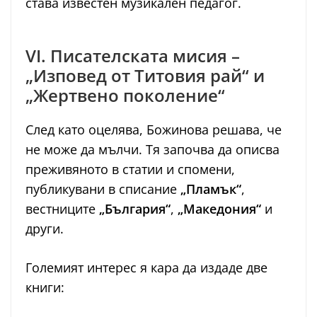
става известен музикален педагог.
VI. Писателската мисия –
„Изповед от Титовия рай“ и
„Жертвено поколение“
След като оцелява, Божинова решава, че
не може да мълчи. Тя започва да описва
преживяното в статии и спомени,
публикувани в списание
„Пламък“
,
вестниците
„България“
,
„Македония“
и
други.
Големият интерес я кара да издаде две
книги: