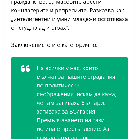
гражданство, за масовите арести,
концлагерите и репресиите. Разказва как
„интелигентни и умни младежи оскотяваха
от студ, глад и страх“.
Заключението ѝ е категорично:
На всички у нас, които
мълчат за нашите страдания
по политически
съображения, искам да кажа,
че там загиваха българи,
загиваха за България.
Премълчаването на тази
истина е престъпление. Аз
съм длъжна да кажа