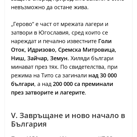
невъзможно да остане жива.
„Герово“ е част от мрежата лагери и
затвори в Югославия, сред които се
нареждат и печално известните
Голи
Оток, Идризово, Сремска Митровица,
Ниш, Зайчар, Земун
. Хиляди българи
минават през тях. По свидетелства, при
режима на Тито са загинали
над 30 000
българи
, а над
200 000 са преминали
през затворите и лагерите
.
V. Завръщане и ново начало в
България