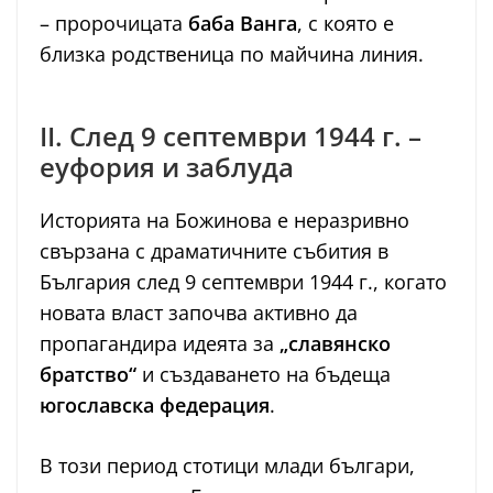
– пророчицата
баба Ванга
, с която е
близка родственица по майчина линия.
II. След 9 септември 1944 г. –
еуфория и заблуда
Историята на Божинова е неразривно
свързана с драматичните събития в
България след 9 септември 1944 г., когато
новата власт започва активно да
пропагандира идеята за
„славянско
братство“
и създаването на бъдеща
югославска федерация
.
В този период стотици млади българи,