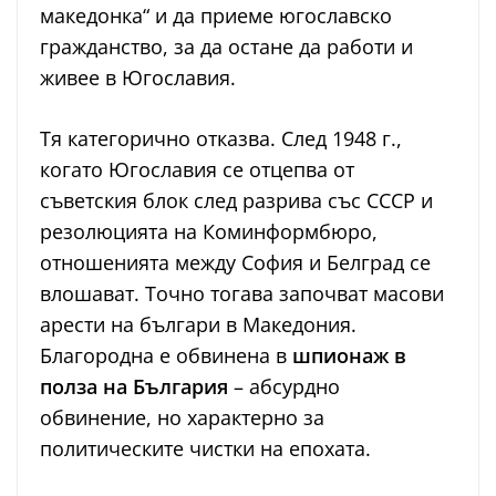
македонка“ и да приеме югославско
гражданство, за да остане да работи и
живее в Югославия.
Тя категорично отказва. След 1948 г.,
когато Югославия се отцепва от
съветския блок след разрива със СССР и
резолюцията на Коминформбюро,
отношенията между София и Белград се
влошават. Точно тогава започват масови
арести на българи в Македония.
Благородна е обвинена в
шпионаж в
полза на България
– абсурдно
обвинение, но характерно за
политическите чистки на епохата.