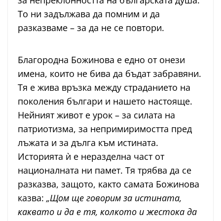
за непреклонността на българската душа.
То ни задължава да помним и да
разказваме – за да не се повтори.
Благородна Божинова е едно от онези
имена, които не бива да бъдат забравяни.
Тя е жива връзка между страданието на
поколения българи и нашето настояще.
Нейният живот е урок – за силата на
патриотизма, за непримиримостта пред
лъжата и за дълга към истината.
Историята ѝ е неразделна част от
националната ни памет. Тя трябва да се
разказва, защото, както самата Божинова
казва:
„Щом ще говорим за истината,
каквато и да е тя, колкото и жестока да