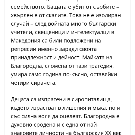
семейството. Бащата е убит от сърбите –
хвърлен е от скалите. Това не е изолиран
случай – след войната много български
учители, свещеници и интелектуалци в
Македония са били подложени на
репресии именно заради своята
принадлежност и дейност. Майката на
Благородна, сломена от тази трагедия,
умира само година по-късно, оставяйки
четири сирачета.
Децата са изпратени в сиропиталища,
където израстват в лишения и мъка, но и
със силна воля да оцелеят. Благородна е
духовно сродена и с една от най-
знаковите личности на българския XX век