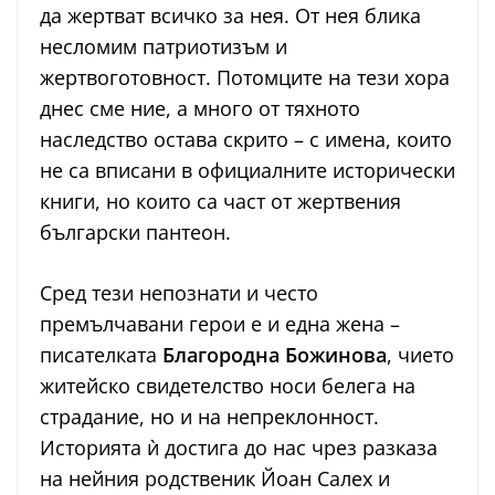
да жертват всичко за нея. От нея блика
несломим патриотизъм и
жертвоготовност. Потомците на тези хора
днес сме ние, а много от тяхното
наследство остава скрито – с имена, които
не са вписани в официалните исторически
книги, но които са част от жертвения
български пантеон.
Сред тези непознати и често
премълчавани герои е и една жена –
писателката
Благородна Божинова
, чието
житейско свидетелство носи белега на
страдание, но и на непреклонност.
Историята ѝ достига до нас чрез разказа
на нейния родственик Йоан Салех и