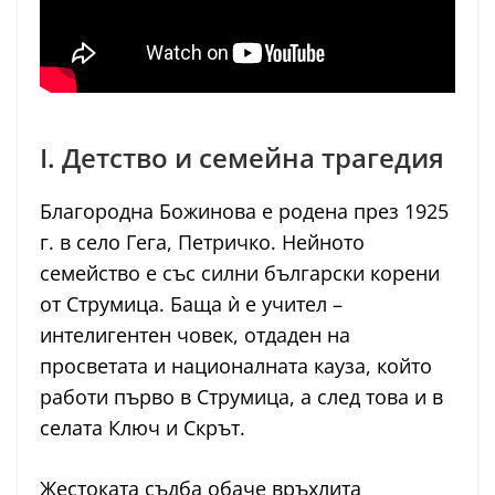
I. Детство и семейна трагедия
Благородна Божинова е родена през 1925
г. в село Гега, Петричко. Нейното
семейство е със силни български корени
от Струмица. Баща ѝ е учител –
интелигентен човек, отдаден на
просветата и националната кауза, който
работи първо в Струмица, а след това и в
селата Ключ и Скрът.
Жестоката съдба обаче връхлита