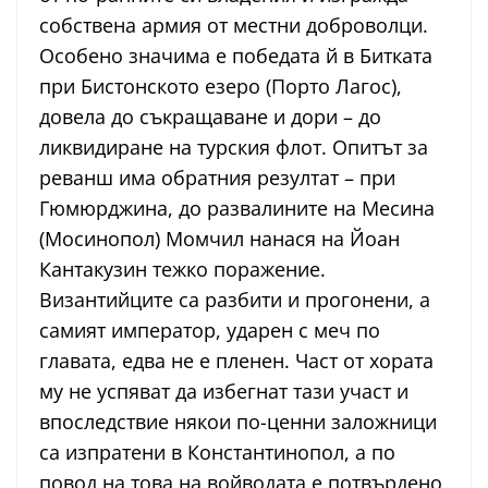
собствена армия от местни доброволци.
Особено значима е победата й в Битката
при Бистонското езеро (Порто Лагос),
довела до съкращаване и дори – до
ликвидиране на турския флот. Опитът за
реванш има обратния резултат – при
Гюмюрджина, до развалините на Месина
(Мосинопол) Момчил нанася на Йоан
Кантакузин тежко поражение.
Византийците са разбити и прогонени, а
самият император, ударен с меч по
главата, едва не е пленен. Част от хората
му не успяват да избегнат тази участ и
впоследствие някои по-ценни заложници
са изпратени в Константинопол, а по
повод на това на войводата е потвърдено