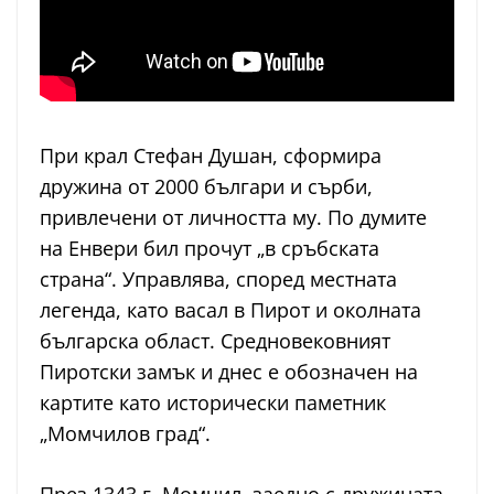
При крал Стефан Душан, сформира
дружина от 2000 българи и сърби,
привлечени от личността му. По думите
на Енвери бил прочут „в сръбската
страна“. Управлява, според местната
легенда, като васал в Пирот и околната
българска област. Средновековният
Пиротски замък и днес е обозначен на
картите като исторически паметник
„Момчилов град“.