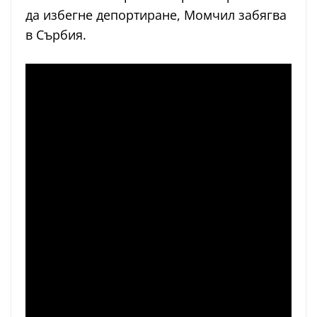
да избегне депортиране, Момчил забягва
в Сърбия.