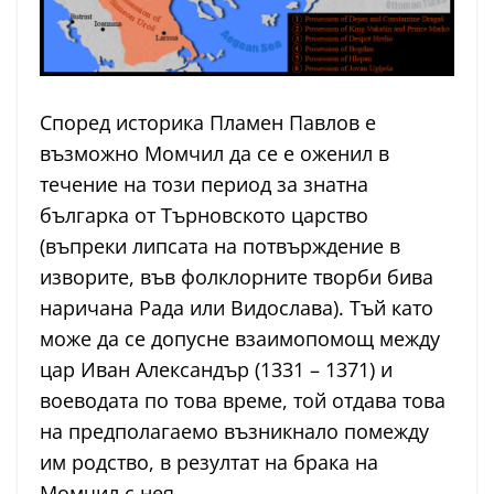
Според историка Пламен Павлов е
възможно Момчил да се е оженил в
течение на този период за знатна
българка от Търновското царство
(въпреки липсата на потвърждение в
изворите, във фолклорните творби бива
наричана Рада или Видослава). Тъй като
може да се допусне взаимопомощ между
цар Иван Александър (1331 – 1371) и
воеводата по това време, той отдава това
на предполагаемо възникнало помежду
им родство, в резултат на брака на
Момчил с нея.