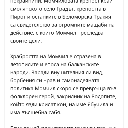
покрайнини. Момчиловата крепост край
смолянското село Градът, крепостта в
Пирот и останките в Беломорска Тракия
са свидетелство за огромните мащаби на
действие, с които Момчил преследва
своите цели.
Храбростта на Момчил е отразена в
летописите и епоса на балканските
народи. Заради внушителния си вид,
борбения си нрав и самонадеяната
политика Момчил скоро се превръща във
фолклорен герой, закрилник на Родопите,
който язди крилат кон, на име Ябучила и
има вълшебна сабя.