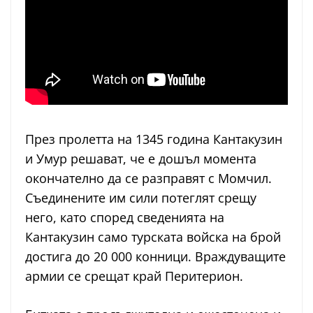
През пролетта на 1345 година Кантакузин
и Умур решават, че е дошъл момента
окончателно да се разправят с Момчил.
Съединените им сили потеглят срещу
него, като според сведенията на
Кантакузин само турската войска на брой
достига до 20 000 конници. Враждуващите
армии се срещат край Перитерион.