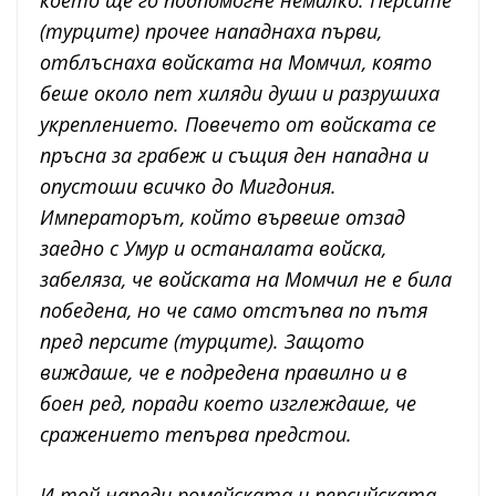
което ще го подпомогне немалко. Персите
(турците) прочее нападнаха първи,
отблъснаха войската на Момчил, която
беше около пет хиляди души и разрушиха
укреплението. Повечето от войската се
пръсна за грабеж и същия ден нападна и
опустоши всичко до Мигдония.
Императорът, който вървеше отзад
заедно с Умур и останалата войска,
забеляза, че войската на Момчил не е била
победена, но че само отстъпва по пътя
пред персите (турците). Защото
виждаше, че е подредена правилно и в
боен ред, поради което изглеждаше, че
сражението тепърва предстои.
И той нареди ромейската и персийската