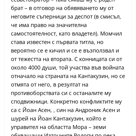
брат – в отговор на обявяването му от
неговите съперници за деспот (в смисъл,
че има право на значителна
самостоятелност, като владетел). Момчил
става известен с първата титла, но
вероятно се е кичил и се е възползвал и
от тежестта на втората. С конницата си от
около 4000 души, той участва във войната
отначало на страната на Кантакузин, но се
отмята от него, в резултат на
противоборствата си с останалите му
сподвижници. Конкретно конфликтите му
са с Йоан Асен, , син на Андроник Асен и
шурей на Йоан Кантакузин, който е
управител на областта Мора – земи
обхващащи Източните Родопи по река