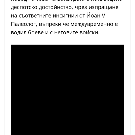
деспотско достойнство, чрез изпращане
на съответните инсигнии от Йоан V
Палеолог, въпреки че междувременно е
водил боеве и с неговите войски.