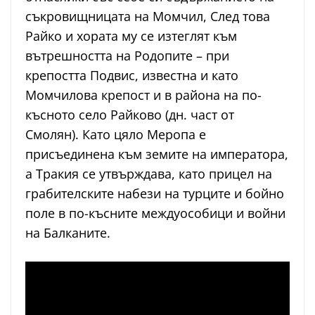
съкровищницата на Момчил, След това
Райко и хората му се изтеглят към
вътрешността на Родопите – при
крепостта Подвис, известна и като
Момчилова крепост и в района на по-
късното село Райково (дн. част от
Смолян). Като цяло Меропа е
присъединена към земите на императора,
а Тракия се утвърждава, като прицел на
грабителските набези на турците и бойно
поле в по-късните междуособици и войни
на Балканите.