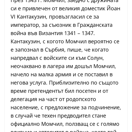
През 1343 г. Момчил, заедно с дружината
си е привлечен от великия доместик Йоан
VI Кантакузин, провъзгласил се за
император, за съюзник в Гражданската
война във Византия 1341 – 1347.
Кантакузин, с когото Момчил вероятно се
е запознал в Сърбия, пише, че когато
напредвал с войските си към Солун,
неочаквано в лагера им дошъл Момчил,
начело на малка армия и се поставил в
негова услуга. Приблизително по същото
време претендентът бил посетен и от
делегация на част от родопското
население, с предложение за подчинение,
в случай че техен предводител стане
официално Момчил, ползващ се с голямо