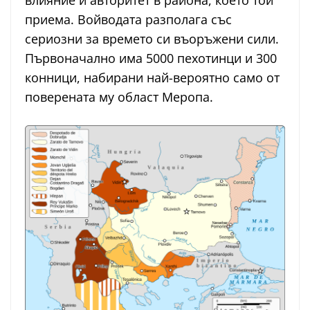
влияние и авторитет в района, което той
приема. Войводата разполага със
сериозни за времето си въоръжени сили.
Първоначално има 5000 пехотинци и 300
конници, набирани най-вероятно само от
поверената му област Меропа.