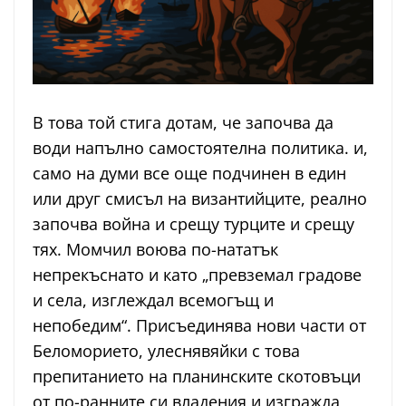
В това той стига дотам, че започва да
води напълно самостоятелна политика. и,
само на думи все още подчинен в един
или друг смисъл на византийците, реално
започва война и срещу турците и срещу
тях. Момчил воюва по-нататък
непрекъснато и като „превземал градове
и села, изглеждал всемогъщ и
непобедим“. Присъединява нови части от
Беломорието, улеснявяйки с това
препитанието на планинските скотовъци
от по-ранните си владения и изгражда