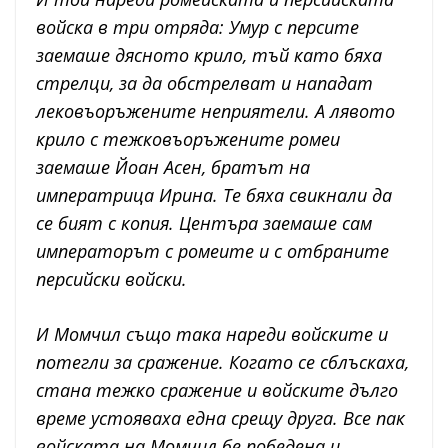
войска в три отряда: Умур с персите
заемаше дясното крило, тъй като бяха
стрелци, за да обстрелват и нападат
лековъоръжените неприятели. А лявото
крило с тежковъоръжените ромеи
заемаше Йоан Асен, братът на
императрица Ирина. Те бяха свикнали да
се бият с копия. Центъра заемаше сам
императорът с ромеите и с отбраните
персийски войски.
И Момчил също така нареди войските и
потегли за сражение. Когато се сблъскаха,
стана тежко сражение и войските дълго
време устояваха една срещу друга. Все пак
войската на Момчил бе победена и