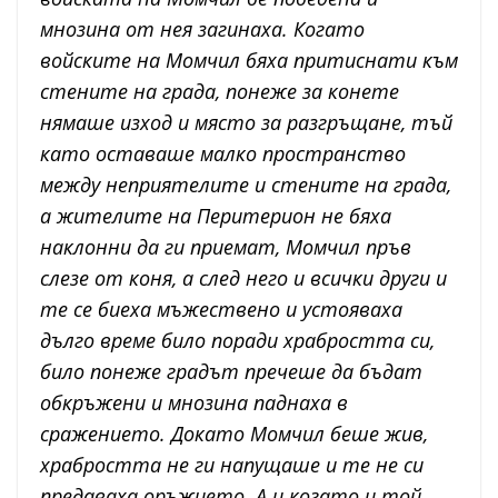
мнозина от нея загинаха. Когато
войските на Момчил бяха притиснати към
стените на града, понеже за конете
нямаше изход и място за разгръщане, тъй
като оставаше малко пространство
между неприятелите и стените на града,
а жителите на Перитерион не бяха
наклонни да ги приемат, Момчил пръв
слезе от коня, а след него и всички други и
те се биеха мъжествено и устояваха
дълго време било поради храбростта си,
било понеже градът пречеше да бъдат
обкръжени и мнозина паднаха в
сражението. Докато Момчил беше жив,
храбростта не ги напущаше и те не си
предаваха оръжието. А и когато и той