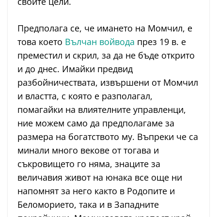
своите цели.
Предполага се, че имането на Момчил, е
това което
Вълчан войвода
през 19 в. е
преместил и скрил, за да не бъде открито
и до днес. Имайки предвид
разбойничествата, извършени от Момчил
и властта, с която е разполагал,
помагайки на влиятелните управленци,
ние можем само да предполагаме за
размера на богатството му. Въпреки че са
минали много векове от тогава и
съкровището го няма, знаците за
величавия живот на юнака все още ни
напомнят за него както в Родопите и
Беломорието, така и в Западните