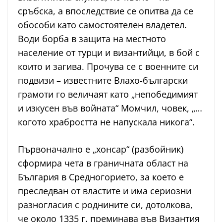
сръбска, а впоследствие се опитва да се
обособи като самостоятелен владетел.
Води борба в защита на местното
население от турци и византийци, в бой с
които и загива. Прочува се с военните си
подвизи – известните Влахо-български
грамоти го величаят като „непобедимият
и изкусен във войната“ Момчил, човек, „…
когото храбростта не напускала никога“.
Първоначално е „хонсар“ (разбойник)
сформира чета в граничната област на
България в Средногорието, за което е
преследван от властите и има сериозни
разногласия с роднините си, дотолкова,
че около 1335 г. преминава във Византия