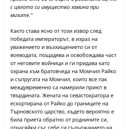
с цялото си имущество замина при
мизите.“
Както става ясно от този извор след
победата императорът, в израз на
уважението и възхищението си от
воеводата, пощадява и освобождава част
от неговите войници и ги придава като
охрана към братовчеда на Момчил Райко
и съпругата на Момчил, които все пак
междувременно са намерили приют в
твърдината. Жената на севастократора е
ескортирана от Райко до границите на
Търновското царство, където вероятно е
била приета обратно от роднините си,
отнасяйки със себе си съдържанието на