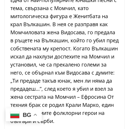
Една от най-популярните юнашки песни с
тема, свързана с Момчил, като
митологическа фигура е Женитбата на
крал Вълкашин. В нея се разправя как
Момчиловата жена Видосава, го предала
в ръцете на Вълкашин, който го убил пред
собствената му крепост. Когато Вълкашин
искал да нахлузи доспехите на Момчил и
установил, че са прекалено големи за
него, се обърнал към Видосава с думите:
„Ти предаде такъв юнак, мен ли няма да
предадеш…“, след което я убил и взел за
жена сестрата на Момчил – Ефросина От
техния брак се родил Крали Марко, един
от най-големите фолклорни герои на
BG
българи и сърби.