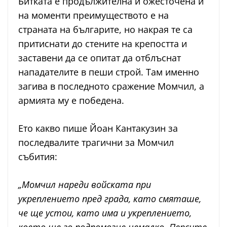
Битката е продължителна и ожесточена и
на моменти преимуществото е на
страната на българите, но накрая те са
притиснати до стените на крепостта и
заставени да се опитат да отблъснат
нападателите в пеши строй. Там именно
загива в последното сражение Момчил, а
армията му е победена.
Ето какво пише Йоан Кантакузин за
последвалите трагични за Момчил
събития:
„Момчил нареди войската при
укреплението пред града, като смяташе,
че ще устои, като има и укреплението,