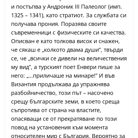
и постъпва у Андроник III Палеолог (имп.
1325 – 1341), като стратиот. За службата си
получава прония. Поразява своите
съвременници с физическите си качества.
Описван е като толкова висок и снажен,
че сякаш е „колкото двама души“, твърди
се, че „всички се дивели на величествения
му вид“, а турският поет Енвери пише за
него: „…приличаше на минаре!“ И във
Византия продължава да упражнява
разбойничество, този път – насочено
срещу българските земи, в което среща
съпротива от страна на властите,
опасяващи се от прекратяване по този
повод на установения към момента
относителен мир с България. Вероятно за