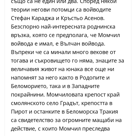
също са не един или два. Според някои
теории негови потомци са войводите
Стефан Караджа и Кръстьо Асенов.
Безспорно най-интересната роднинска
връзка, която се предполага, че Момчил
войвода е имал, е Вълчан войвода.
Въпреки че са минали много векове от
тогава и съкровището го няма, знаците за
величавия живот на юнака все още ни
напомнят за него както в Родопите и
Беломорието, така и в Западните
покрайнини. Момчиловата крепост край
смолянското село Градът, крепостта в
Пирот и останките в Беломорска Тракия
са свидетелство за огромните мащаби на
действие, с които Момчил преследва