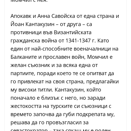
Апокавк и Анна Савойска от една страна и
Йоан Кантакузин – от друга – са
противници във Византийската
гражданска война от 1341-1347 г. Като
един от най-способните военачалници на
Балканите и прославен войн, Момчил е
желан съюзник и за всяка една от
партиите, поради което те се опитват да
го привлекат на своя страна, предлагайки
му високи титли. Кантакузин, който
поначало е близък с него, но заради
жестокостта на турските си съюзници с
времето започва да губи подкрепата му,
решава да го провъзгласил за
севастократор – така сякаш му е роден