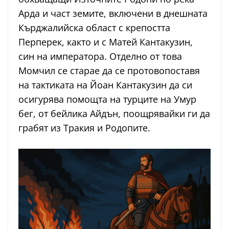
Арда и част земите, включени в днешната
Кърджалийска област c крепостта
Перперек, както и c Матей Кантакузин,
син на императора. Отделно от това
Момчил се старае да се протовопоставя
на тактиката на Йоан Кантакузин да си
осигурява помощта на турците на Умур
бег, от бейлика Айдън, поощрявайки ги да
грабят из Тракия и Родопите.