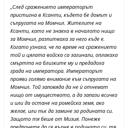
„След сражението императорът
пристигна в Ксанти, където бе домът и
съпругата на Момчил. Жителите на
Ксанти, като не знаеха в началото нищо
за Момчил, разпитваха за него къде е.
Когато узнаха, че по време на сражението
той и цялата войска са загинали, оплакаха
смъртта на близките му и предадоха
града на императора. Императорът
прояви голямо внимание към съпругата на
Момчил. Той заповяда да не ѝ отнемат
нищо от имуществото, а да запази всичко
и или да остане на ромейска земя, ако
желае, или пък да замине за родината си.
Защото тя беше от Мизия. Понеже
предпочете да се върне в родината си, тя