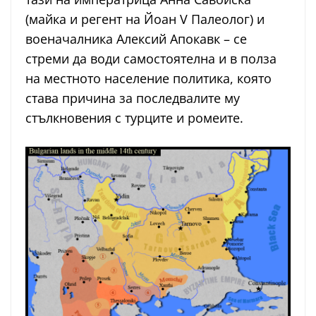
(майка и регент на Йоан V Палеолог) и
военачалника Алексий Апокавк – се
стреми да води самостоятелна и в полза
на местното население политика, която
става причина за последвалите му
стълкновения с турците и ромеите.