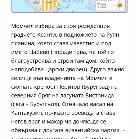
Момчил избира за своя резиденция
градчето Ксанти, в подножието на Руян
планина, което става известно и под
името Царево (поради това, че той го
благоустроява и строи там дом, който
наподобява царски дворец). Друго важно
селище във владенията на Момчил е
силната крепост Перитор (Буруград) на
северния бряг на лагуната Бистонида
(сега – Буруггьол). Отначало васал на
Кантакузин, по-късно воеводата става
негов враг и макар че донякъде се
обвързва с другата византийска партия, –
тази на императрица Анна Савойска