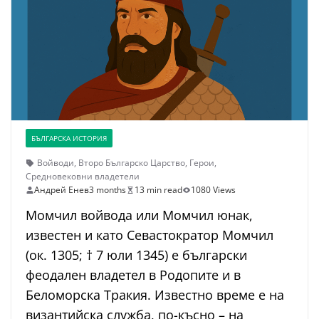
БЪЛГАРСКА ИСТОРИЯ
Войводи
,
Второ Българско Царство
,
Герои
,
Средновековни владетели
Андрей Енев
3 months
13 min read
1080 Views
Момчил войвода или Момчил юнак,
известен и като Севастократор Момчил
(ок. 1305; † 7 юли 1345) е български
феодален владетел в Родопите и в
Беломорска Тракия. Известно време е на
византийска служба, по-късно – на