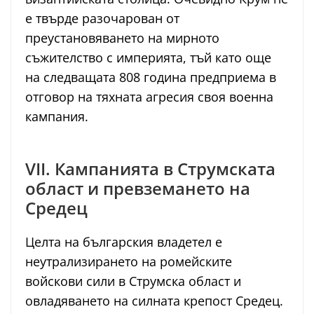
е твърде разочарован от
преустановяването на мирното
съжителство с империята, тъй като още
на следващата 808 година предприема в
отговор на тяхната агресия своя военна
кампания.
VII. Кампанията в Струмската
област и превземането на
Средец
Целта на българския владетел е
неутрализирането на ромейските
войскови сили в Струмска област и
овладяването на силната крепост Средец.