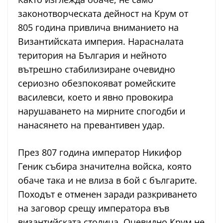
законотворческата дейност на Крум от
805 година привлича вниманието на
Византийската империя. Нарасналата
територия на България и нейното
вътрешно стабилизиране очевидно
сериозно обезпокояват ромейските
василевси, което и явно провокира
нарушаването на мирните спогодби и
нанасянето на превантивен удар.
През 807 година император Никифор
Геник събира значителна войска, която
обаче така и не влиза в бой с българите.
Походът е отменен заради разкриването
на заговор срещу императора във
византийската столица. Очевидно Крум не