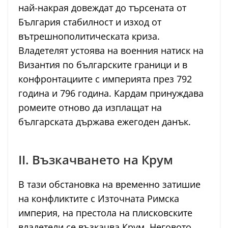
най-накрая довеждат до търсената от
България стабилност и изход от
вътрешнополитическата криза.
Владетелят устоява на военния натиск на
Византия по българските граници и в
конфронтациите с империята през 792
година и 796 година. Кардам принуждава
ромеите отново да изплащат на
българската държава ежегоден данък.
II. Възкачването на Крум
В тази обстановка на временно затишие
на конфликтите с Източната Римска
империя, на престола на плисковските
владетели се възкачва Крум. Неговото