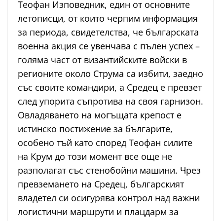
Теофан Изповедник, един от основните
летописци, от които черпим информация
за периода, свидетелства, че българската
военна акция се увенчава с пълен успех –
голяма част от византийските войски в
регионите около Струма са избити, заедно
със своите командири, а Средец е превзет
след упорита съпротива на своя гарнизон.
Овладяването на могъщата крепост е
истинско постижение за българите,
особено тъй като според Теофан силите
на Крум до този момент все още не
разполагат със стенобойни машини. Чрез
превземането на Средец, българският
владетел си осигурява контрол над важни
логистични маршрути и плацдарм за