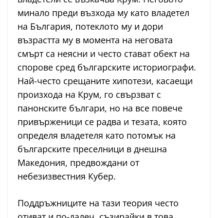
минало преди възхода му като владетел
на България, потеклото му и дори
възрастта му в момента на неговата
смърт са неясни и често стават обект на
спорове сред българските историографи.
Най-често срещаните хипотези, касаещи
произхода на Крум, го свързват с
панонските българи, но на все повече
привърженици се радва и тезата, която
определя владетеля като потомък на
българските преселници в днешна
Македония, предвождани от
небезизвестния Кубер.
Поддръжниците на тази теория често
отиват и по-далеч, съзирайки в това