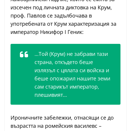
изсечен под личната диктовка на Крум,
проф. Павлов се задълбочава в
употребената от Крум характеризация за
император Никифор I Геник:
…Той (Крум) не забрави тази
страна, откъдето беше
излязъл с цялата си войска и
беше опожарил нашите земи
сам старикът император,
плешивият…
Ироничните забележки, отнасящи се до
възрастта на ромейския василевс –