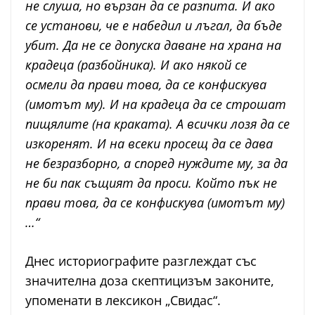
не слуша, но вързан да се разпита. И ако
се установи, че е набедил и лъгал, да бъде
убит. Да не се допуска даване на храна на
крадеца (разбойника). И ако някой се
осмели да прави това, да се конфискува
(имотът му). И на крадеца да се строшат
пищялите (на краката). А всички лозя да се
изкоренят. И на всеки просещ да се дава
не безразборно, а според нуждите му, за да
не би пак същият да проси. Който пък не
прави това, да се конфискува (имотът му)
…“
Днес историографите разглеждат със
значителна доза скептицизъм законите,
упоменати в лексикон „Свидас“.