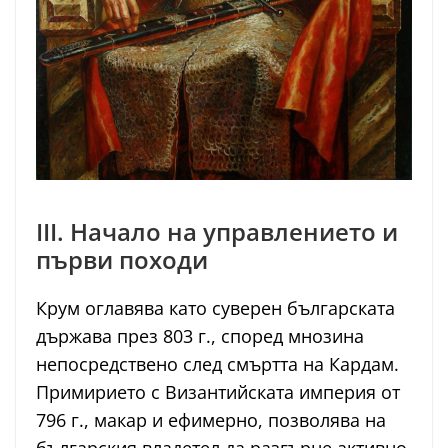
III. Начало на управлението и
първи походи
Крум оглавява като суверен българската
държава през 803 г., според мнозина
непосредствено след смъртта на Кардам.
Примирието с Византийската империя от
796 г., макар и ефимерно, позволява на
българския владетел да разгърне активно