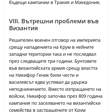
бъдещи кампании в Тракия и Македония.
VIII. Вътрешни проблеми във
Византия
Решителен военен отговор на империята
срещу нападенията на Крум в нейните
западни територии така и не последвал
през следващите три години. Бунтовете
във византийската армия срещу властта
на Никифор Геник били чести и
василевсът едва успявал да удържа
неподчинението. Вместо изпращането на
войски, Никифор започва през 809 година
кампания по заселването на византийски
семейства в застрашените от Крум