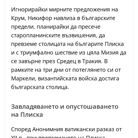
Игнорирайки мирните предложения на
Крум, Никифор навлиза в българските
предели, планирайки да пресече
старопланинските възвишения, да
превземе столицата на българите Плиска
и с триумфално шествие из цяла Мизия да
се завърне през Средец в Тракия. В
рамките на три дни от потеглянето си от
Маркели, византийската войска достига
българската столица.
Завладяването и опустошаването
на Плиска
Според Анонимния ватикански разказ от
XII в., при превземането на Плиска,