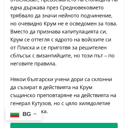
една държава през Средновековието
трябвало да значи нейното подчинение,
но очевидно Крум не е осведомен за това.
Вместо да признава капитулацията си,
Крум се оттегля с ядрото на войските си
от Плиска и се приготвя за решителен
сблъсък с византийците, но този път – по
неговите правила.
Някои български учени дори са склонни
да съзират в действията на Крум
същинско преповтаряне на действията на
генерал Кутузов, но с цяло хилядолетие
преди руснака.
BG