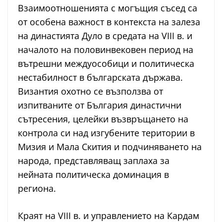
Взаимоотношенията с могъщия съсед са
от особена важност в контекста на залеза
на династията Дуло в средата на VIII в. и
началото на половинвековен период на
вътрешни междуособици и политическа
нестабилност в българската държава.
Византия охотно се възползва от
изпитваните от България династични
сътресения, целейки възвръщането на
контрола си над изгубените територии в
Мизия и Мала Скития и подчиняването на
народа, представляващ заплаха за
нейната политическа доминация в
региона.
Краят на VIII в. и управлението на Кардам