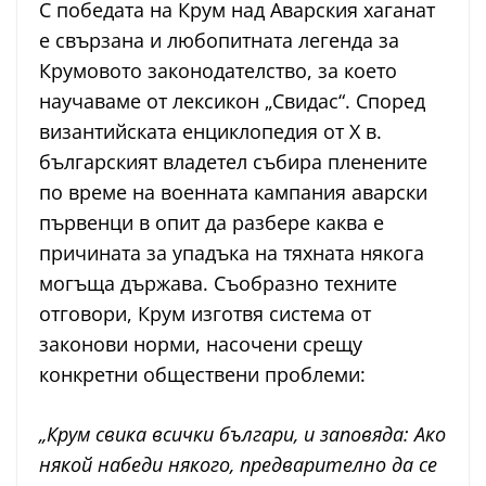
С победата на Крум над Аварския хаганат
е свързана и любопитната легенда за
Крумовото законодателство, за което
научаваме от лексикон „Свидас“. Според
византийската енциклопедия от X в.
българският владетел събира пленените
по време на военната кампания аварски
първенци в опит да разбере каква е
причината за упадъка на тяхната някога
могъща държава. Съобразно техните
отговори, Крум изготвя система от
законови норми, насочени срещу
конкретни обществени проблеми:
„Крум свика всички българи, и заповяда: Ако
някой набеди някого, предварително да се