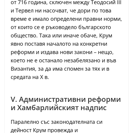
от 716 година, сключен между Теодосий III
и Тервел ни насочват, че дори по това
време е имало определени правни норми,
от които се е ръководело българското
общество. Така или иначе обаче, Крум
явно поставя началото на конкретни
реформи и издава нови закони – нещо,
което не е останало незабелязано и във
Византия, за да има спомен за тях и в
средата на X в.
V. Административни реформи
и Хамбарлийският надпис
Паралелно със законодателната си
дейност Крум провежда и