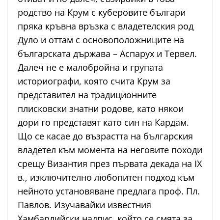
родство на Крум с куберовите българи
пряка кръвна връзка с владетелския род
Дуло и оттам с основоположниците на
българската държава – Аспарух и Тервел.
Далеч не е малобройна и групата
историографи, която счита Крум за
представител на традиционните
плисковски знатни родове, като някои
дори го представят като син на Кардам.
Що се касае до възрастта на българския
владетел към момента на неговите походи
срещу Византия през първата декада на IX
в., изключително любопитен подход към
нейното установяване предлага проф. Пл.
Павлов. Изучавайки известния
Хамбарлийски надпис, който се смята за