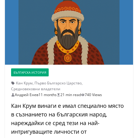
БЪЛГАРСКА ИСТОРИЯ
Кан Крум
,
Първо Българско Царство
,
Средновековни владетели
Андрей Енев
11 months
21 min read
740 Views
Кан Крум винаги е имал специално място
в съзнанието на българския народ,
нареждайки се сред тези на най-
интригуващите личности от