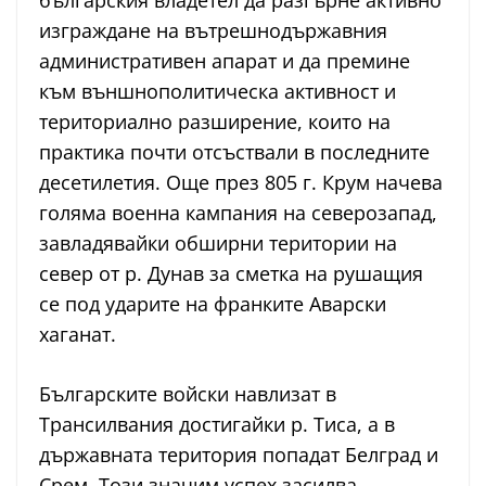
изграждане на вътрешнодържавния
административен апарат и да премине
към външнополитическа активност и
териториално разширение, които на
практика почти отсъствали в последните
десетилетия. Още през 805 г. Крум начева
голяма военна кампания на северозапад,
завладявайки обширни територии на
север от р. Дунав за сметка на рушащия
се под ударите на франките Аварски
хаганат.
Българските войски навлизат в
Трансилвания достигайки р. Тиса, а в
държавната територия попадат Белград и
Срем. Този значим успех засилва