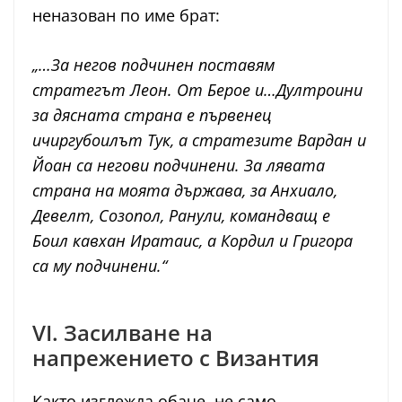
неназован по име брат:
„…За негов подчинен поставям
стратегът Леон. От Берое и…Дултроини
за дясната страна е първенец
ичиргубоилът Тук, а стратезите Вардан и
Йоан са негови подчинени. За лявата
страна на моята държава, за Анхиало,
Девелт, Созопол, Ранули, командващ е
Боил кавхан Иратаис, а Кордил и Григора
са му подчинени.“
VI. Засилване на
напрежението с Византия
Както изглежда обаче, не само