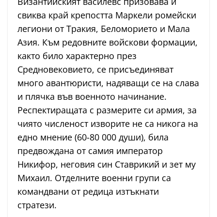
Византийският василевс призовава и
свиква край крепостта Маркели ромейски
легиони от Тракия, Беломорието и Мала
Азия. Към редовните войскови формации,
както било характерно през
Средновековието, се присъединяват
много авантюристи, надяващи се на слава
и плячка във военното начинание.
Респектиращата с размерите си армия, за
чиято численост изворите не са никога на
едно мнение (60-80 000 души), била
предвождана от самия император
Никифор, неговия син Ставрикий и зет му
Михаил. Отделните военни групи са
командвани от редица изтъкнати
стратези.