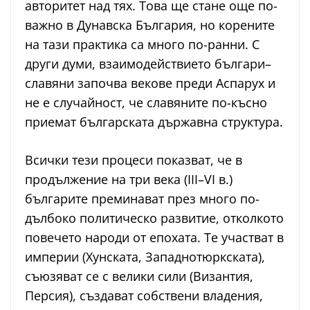
авторитет над тях. Това ще стане още по-
важно в Дунавска България, но корените
на тази практика са много по-ранни. С
други думи, взаимодействието българи–
славяни започва векове преди Аспарух и
не е случайност, че славяните по-късно
приемат българската държавна структура.
Всички тези процеси показват, че в
продължение на три века (III–VI в.)
българите преминават през много по-
дълбоко политическо развитие, отколкото
повечето народи от епохата. Те участват в
империи (Хунската, Западнотюркската),
съюзяват се с велики сили (Византия,
Персия), създават собствени владения,