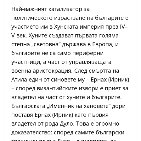
Най-важният катализатор за
политическото израстване на българите е
участието им в Хунската империя през IV–
V век. Хуните създават първата голяма
степна „световна“ държава в Европа, и
българите не са само периферни
участници, а част от управляващата
военна аристокрация. След смъртта на
Атила един от синовете му – Ернах (Ирник)
– според византийските извори е приет за
владетел на част от хуните и българите.
Българската „Именник на хановете“ дори
поставя Ернах (Ирник) като първия
владетел от рода Дуло. Това е огромно
доказателство: според самите български
традиции родът Дуло – династията, от