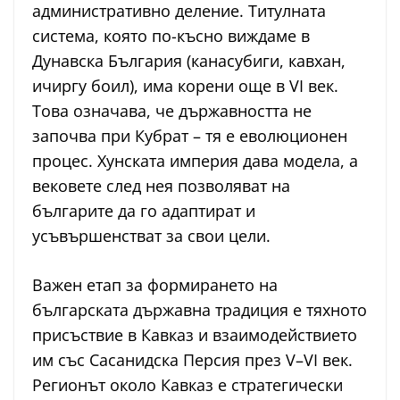
административно деление. Титулната
система, която по-късно виждаме в
Дунавска България (канасубиги, кавхан,
ичиргу боил), има корени още в VI век.
Това означава, че държавността не
започва при Кубрат – тя е еволюционен
процес. Хунската империя дава модела, а
вековете след нея позволяват на
българите да го адаптират и
усъвършенстват за свои цели.
Важен етап за формирането на
българската държавна традиция е тяхното
присъствие в Кавказ и взаимодействието
им със Сасанидска Персия през V–VI век.
Регионът около Кавказ е стратегически