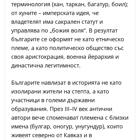
терминология (хан, таркан, багатур, боил);
от хуните – имперската идея, че
владетелят има сакрален статут и
управлява по „божия воля“. В резултат
българите се оформят не като етническо
племе, а като политическо общество със
своя аристокрация, военна йерархия и
династична легитимност.
Българите навлизат в историята не като
изолирани жители на степта, а като
участници в големи държавни
образувания. През III–IV век антични
автори вече споменават племена с близки
имена (булгар, оногур, унугундур), които
живеят северно от Кавказ и в