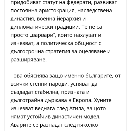
придобиват статут на федерати, развиват
постоянна аристокрация, наследствена
династия, военна йерархия и
дипломатически традиции. Те не са
просто „варвари“, които нахлуват и
изчезват, а политическа общност с
дългосрочна стратегия за оцеляване и
разширяване.
Това обяснява защо именно българите, от
всички степни народи, успяват да
създадат стабилна, призната и
дълготрайна държава в Европа. Хуните
изчезват веднага след Атила, защото
нямат устойчив династичен модел.
Аварите се разпадат след няколко