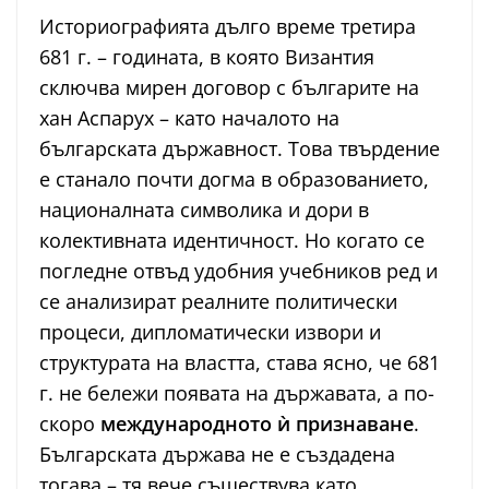
Историографията дълго време третира
681 г. – годината, в която Византия
сключва мирен договор с българите на
хан Аспарух – като началото на
българската държавност. Това твърдение
е станало почти догма в образованието,
националната символика и дори в
колективната идентичност. Но когато се
погледне отвъд удобния учебников ред и
се анализират реалните политически
процеси, дипломатически извори и
структурата на властта, става ясно, че 681
г. не бележи появата на държавата, а по-
скоро
международното ѝ признаване
.
Българската държава не е създадена
тогава – тя вече съществува като