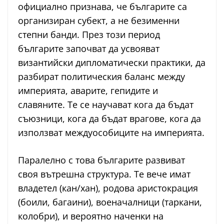
официално признава, че българите са
организиран субект, а не безименни
степни банди. През този период
българите започват да усвояват
византийски дипломатически практики, да
разбират политическия баланс между
империята, аварите, гепидите и
славяните. Те се научават кога да бъдат
съюзници, кога да бъдат врагове, кога да
използват междуособиците на империята.
Паралелно с това българите развиват
своя вътрешна структура. Те вече имат
владетел (кан/хан), родова аристокрация
(боили, багаини), военачалници (таркани,
колобри), и вероятно наченки на