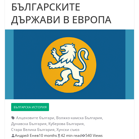
БЪЛГАРСКИТЕ
ДЪРЖАВИ В ЕВРОПА
БЪЛГАРСКА ИСТОРИЯ
Алцековите българи
,
Волжко-камска България
,
Дунавска България
,
Куберова България
,
Стара Велика България
,
Хунски съюз
Андрей Енев
10 months
42 min read
540 Views