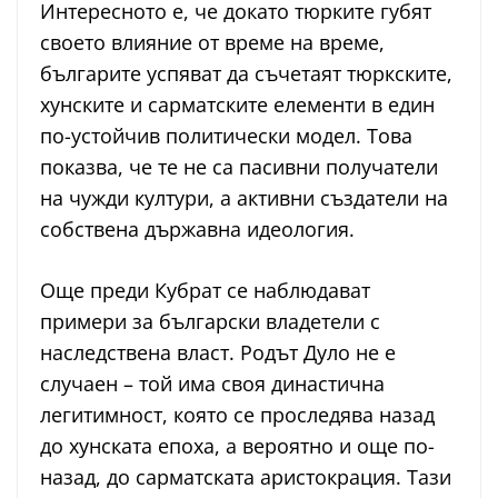
Интересното е, че докато тюрките губят
своето влияние от време на време,
българите успяват да съчетаят тюркските,
хунските и сарматските елементи в един
по-устойчив политически модел. Това
показва, че те не са пасивни получатели
на чужди култури, а активни създатели на
собствена държавна идеология.
Още преди Кубрат се наблюдават
примери за български владетели с
наследствена власт. Родът Дуло не е
случаен – той има своя династична
легитимност, която се проследява назад
до хунската епоха, а вероятно и още по-
назад, до сарматската аристокрация. Тази