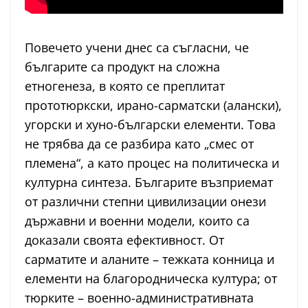
Повечето учени днес са съгласни, че
българите са продукт на сложна
етногенеза, в която се преплитат
прототюркски, ирано-сарматски (алански),
угорски и хуно-български елементи. Това
не трябва да се разбира като „смес от
племена“, а като процес на политическа и
културна синтеза. Българите възприемат
от различни степни цивилизации онези
държавни и военни модели, които са
доказали своята ефективност. От
сарматите и аланите – тежката конница и
елементи на благородническа култура; от
тюрките – военно-административната