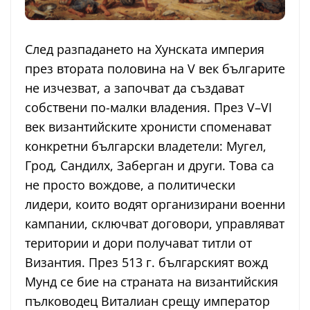
След разпадането на Хунската империя
през втората половина на V век българите
не изчезват, а започват да създават
собствени по-малки владения. През V–VI
век византийските хронисти споменават
конкретни български владетели: Мугел,
Грод, Сандилх, Заберган и други. Това са
не просто вождове, а политически
лидери, които водят организирани военни
кампании, сключват договори, управляват
територии и дори получават титли от
Византия. През 513 г. българският вожд
Мунд се бие на страната на византийския
пълководец Виталиан срещу император