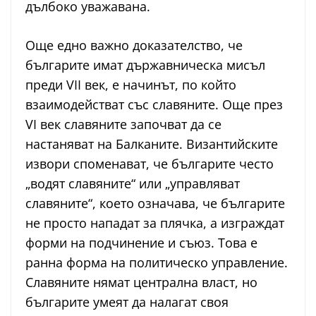
дълбоко уважавана.
Още едно важно доказателство, че
българите имат държавническа мисъл
преди VII век, е начинът, по който
взаимодействат със славяните. Още през
VI век славяните започват да се
настаняват на Балканите. Византийските
извори споменават, че българите често
„водят славяните“ или „управляват
славяните“, което означава, че българите
не просто нападат за плячка, а изграждат
форми на подчинение и съюз. Това е
ранна форма на политическо управление.
Славяните нямат централна власт, но
българите умеят да налагат своя