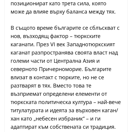
позиционират като трета сила, която
може да влияе върху баланса между тях.
В същото време българите се сблъскват с
нов, възходящ фактор – тюркските
каганати. През VI век Западнотюркският
каганат разпространява своята власт над
големи части от Централна Азия и
северното Причерноморие. Българите
влизат в контакт с тюрките, но не се
разтварят в тях. Вместо това те
възприемат определени елементи от
тюркската политическа култура – най-вече
титулатурата и идеята за върховен каган/
хан като „небесен избраник“ – и ги
адаптират към собствената си традиция.