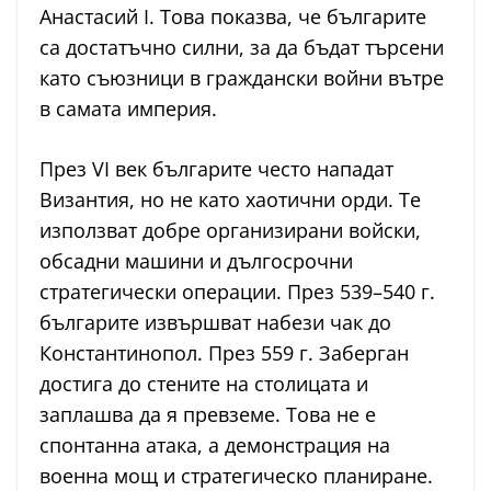
Анастасий I. Това показва, че българите
са достатъчно силни, за да бъдат търсени
като съюзници в граждански войни вътре
в самата империя.
През VI век българите често нападат
Византия, но не като хаотични орди. Те
използват добре организирани войски,
обсадни машини и дългосрочни
стратегически операции. През 539–540 г.
българите извършват набези чак до
Константинопол. През 559 г. Заберган
достига до стените на столицата и
заплашва да я превземе. Това не е
спонтанна атака, а демонстрация на
военна мощ и стратегическо планиране.