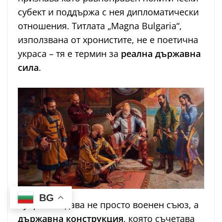
субект и поддържа с нея дипломатически
отношения. Титлата „Magna Bulgaria“,
използвана от хронистите, не е поетична
украса – тя е термин за
реална държавна
сила
.
BG
Кубрат създава не просто военен съюз, а
държавна конструкция
, която съчетава