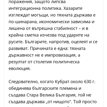
поражения, защото липсва
интеграционна политика. Хазарите
изглеждат могъщи, но тяхната държава е
по-шинарана, икономически зависима и
лишена от вътрешна стабилност – и в
крайна сметка изчезва под ударите на
русите. Българите, напротив, оцелеят и се
развиват. Причината е една: тяхната
държавност не е импровизация, а
резултат от столетия политическа
еволюция.
Следователно, когато Кубрат около 630 г.
обединява българските племена и
създава Стара Велика България, той не
създава държава „от нищото“. Той просто