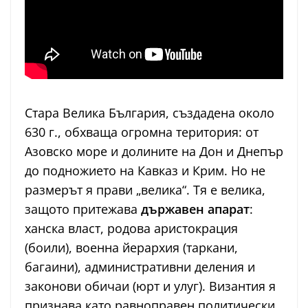
Стара Велика България, създадена около
630 г., обхваща огромна територия: от
Азовско море и долините на Дон и Днепър
до подножието на Кавказ и Крим. Но не
размерът я прави „велика“. Тя е велика,
защото притежава
държавен апарат
:
ханска власт, родова аристокрация
(боили), военна йерархия (таркани,
багаини), административни деления и
законови обичаи (юрт и улуг). Византия я
признава като равноправен политически