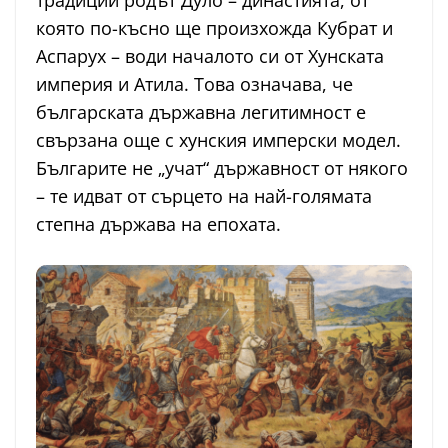
която по-късно ще произхожда Кубрат и
Аспарух – води началото си от Хунската
империя и Атила. Това означава, че
българската държавна легитимност е
свързана още с хунския имперски модел.
Българите не „учат“ държавност от някого
– те идват от сърцето на най-голямата
степна държава на епохата.