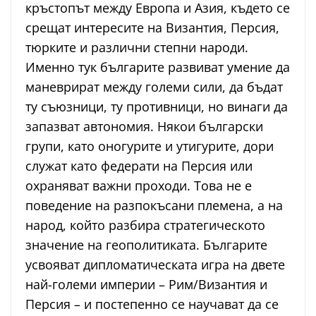
кръстопът между Европа и Азия, където се
срещат интересите на Византия, Персия,
тюрките и различни степни народи.
Именно тук българите развиват умение да
маневрират между големи сили, да бъдат
ту съюзници, ту противници, но винаги да
запазват автономия. Някои български
групи, като оногурите и утигурите, дори
служат като федерати на Персия или
охраняват важни проходи. Това не е
поведение на разпокъсани племена, а на
народ, който разбира стратегическото
значение на геополитиката. Българите
усвояват дипломатическата игра на двете
най-големи империи – Рим/Византия и
Персия – и постепенно се научават да се