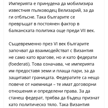
Империята е принудена да мобилизира
известния пълководец Велизарий, за да
ги отблъсне. Така българите се
превръщат в постоянен фактор в
балканската политика още преди VII век.
Същевременно през VI век българите
започват да взаимодействат с Византия
не само като врагове, но и като федерати
(foederati). Това означава, че империята
им предоставя земи и плаща пари, за да
защитават границата. Федератите са нещо
повече от наемници – те имат договорни
отношения и определени права. За да
станеш федерат, трябва да бъдеш признат
като политическо тяло. Така Византия