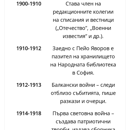
1900-1910
Става член на
редакционните колегии
на списания и вестници
(„Отечество“, „Военни
известия“ и др.).
1910-1912
Заедно с Пейо Яворов е
пазител на хранилището
на Народната библиотека
в София.
1912-1913
Балкански войни – следи
отблизо събитията, пише
разкази и очерци.
1914-1918
Първа световна война –
създава патриотични
творби, издава сборника