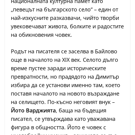
националната културна памет като
„певецът на българското село“ – един от
най-изкусните разказвачи, чийто творби
увековечават живота, болките и радостите
на обикновения човек.
Родът на писателя се заселва в Байлово
още в началото на XIX век. Селото дълго
време пустее заради историческите
превратности, но прадядото на Димитър
избира да се установи именно там, което
поставя началото на новото възраждане
на селището. По-късно неговият внук –
Йото Варджията
, баща на бъдещия
писател, се утвърждава като уважавана
фигура в общността. Йото е човек с