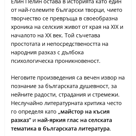
Елин Пелин остава в историята като един
от най-големите български творци, чието
творчество се превръща в своеобразна
хроника на селския живот от края на XIX и
началото на XX век. Той съчетава
простотата и непосредствеността на
народния разказ с дълбока
психологическа проникновеност.
Неговите произведения са вечен извор на
познание за българската душевност, за
нейните радости, страдания и стремежи.
Неслучайно литературната критика често
го определя като
„майстор на късия
разказ“
и
най-яркия глас на селската
тематика в българската литература
.