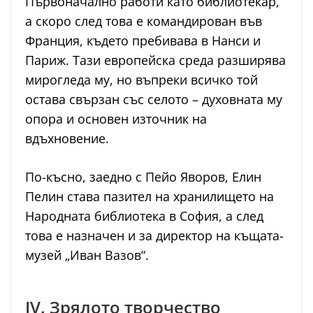
Първоначално работи като библиотекар,
а скоро след това е командирован във
Франция, където пребивава в Нанси и
Париж. Тази европейска среда разширява
мирогледа му, но въпреки всичко той
остава свързан със селото – духовната му
опора и основен източник на
вдъхновение.
По-късно, заедно с Пейо Яворов, Елин
Пелин става пазител на хранилището на
Народната библиотека в София, а след
това е назначен и за директор на къщата-
музей „Иван Вазов“.
IV. Зрялото творчество