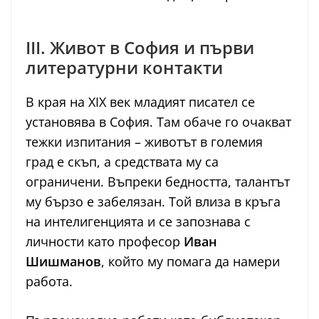
III. Живот в София и първи
литературни контакти
В края на XIX век младият писател се
установява в София. Там обаче го очакват
тежки изпитания – животът в големия
град е скъп, а средствата му са
ограничени. Въпреки бедността, талантът
му бързо е забелязан. Той влиза в кръга
на интелигенцията и се запознава с
личности като професор
Иван
Шишманов
, който му помага да намери
работа.