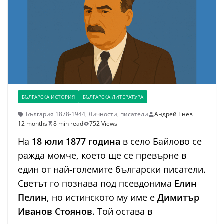
БЪЛГАРСКА ИСТОРИЯ
БЪЛГАРСКА ЛИТЕРАТУРА
България 1878-1944
,
Личности
,
писатели
Андрей Енев
12 months
8 min read
752 Views
На
18 юли 1877 година
в село Байлово се
ражда момче, което ще се превърне в
един от най-големите български писатели.
Светът го познава под псевдонима
Елин
Пелин
, но истинското му име е
Димитър
Иванов Стоянов
. Той остава в