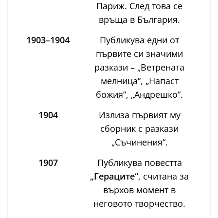
Париж. След това се
връща в България.
1903–1904
Публикува едни от
първите си значими
разкази – „Ветрената
мелница“, „Напаст
божия“, „Андрешко“.
1904
Излиза първият му
сборник с разкази
„Съчинения“.
1907
Публикува повестта
„Гераците“
, считана за
върхов момент в
неговото творчество.