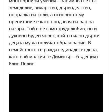
многобройни умения – занимава се със
земеделие, зидарство, дърводелство,
поправка на коли, а основното му
препитание е като продавач на вар на
пазара. Той е не само трудолюбив, но и
духовно буден човек, който силно държи
децата му да получат образование. В
семейството се раждат единадесет деца,
като най-малкият е Димитър – бъдещият
Елин Пелин.