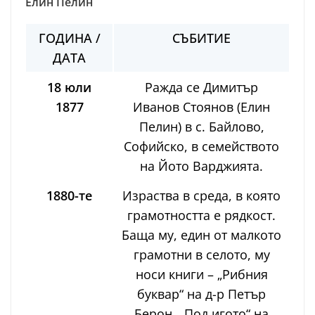
Елин Пелин
ГОДИНА /
СЪБИТИЕ
ДАТА
18 юли
Ражда се Димитър
1877
Иванов Стоянов (Елин
Пелин) в с. Байлово,
Софийско, в семейството
на Йото Варджията.
1880-те
Израства в среда, в която
грамотността е рядкост.
Баща му, един от малкото
грамотни в селото, му
носи книги – „Рибния
буквар“ на д-р Петър
Берон, „Под игото“ на