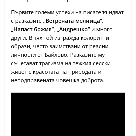
Първите големи успехи на писателя идват
с разказите
„Ветрената мелница“
,
„Напаст божия“
,
„Андрешко“
и много
други. В тях той изгражда колоритни
образи, често заимствани от реални
личности от Байлово. Разказите му
съчетават трагизма на тежкия селски
живот с красотата на природата и
неподправената човешка доброта.