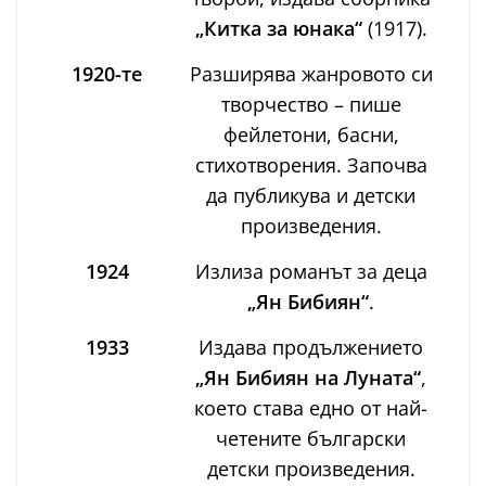
„Китка за юнака“
(1917).
1920-те
Разширява жанровото си
творчество – пише
фейлетони, басни,
стихотворения. Започва
да публикува и детски
произведения.
1924
Излиза романът за деца
„Ян Бибиян“
.
1933
Издава продължението
„Ян Бибиян на Луната“
,
което става едно от най-
четените български
детски произведения.