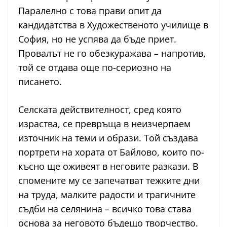
Паралелно с това прави опит да
кандидатства в Художественото училище в
София, но не успява да бъде приет.
Провалът не го обезкуражава – напротив,
той се отдава още по-сериозно на
писането.
Селската действителност, сред която
израства, се превръща в неизчерпаем
източник на теми и образи. Той създава
портрети на хората от Байлово, които по-
късно ще оживеят в неговите разкази. В
спомените му се запечатват тежките дни
на труда, малките радости и трагичните
съдби на селянина – всичко това става
основа за неговото бъдещо творчество.