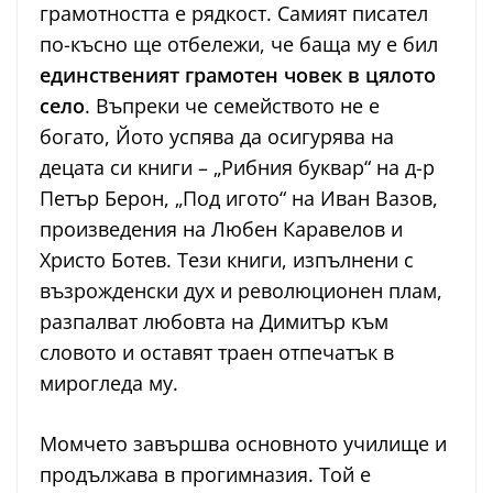
грамотността е рядкост. Самият писател
по-късно ще отбележи, че баща му е бил
единственият грамотен човек в цялото
село
. Въпреки че семейството не е
богато, Йото успява да осигурява на
децата си книги – „Рибния буквар“ на д-р
Петър Берон, „Под игото“ на Иван Вазов,
произведения на Любен Каравелов и
Христо Ботев. Тези книги, изпълнени с
възрожденски дух и революционен плам,
разпалват любовта на Димитър към
словото и оставят траен отпечатък в
мирогледа му.
Момчето завършва основното училище и
продължава в прогимназия. Той е