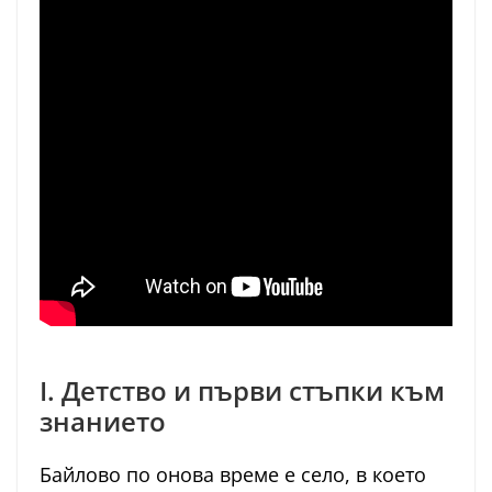
I. Детство и първи стъпки към
знанието
Байлово по онова време е село, в което