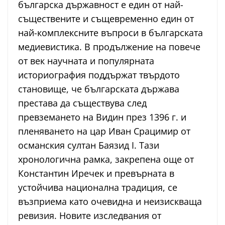
българска държавност е един от най-
съществените и същевременно един от
най-комплексните въпроси в българската
медиевистика. В продължение на повече
от век научната и популярната
историография поддържат твърдото
становище, че българската държава
престава да съществува след
превземането на Видин през 1396 г. и
пленяването на цар Иван Срацимир от
османския султан Баязид I. Тази
хронологична рамка, закрепена още от
Константин Иречек и превърната в
устойчива национална традиция, се
възприема като очевидна и неизискваща
ревизия. Новите изследвания от