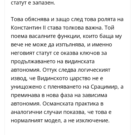
статут е запазен.
Това обяснява и защо след това ролята на
Константин II става толкова важна. Той
поема васалните функции, които баща му
вече не може да изпълнява, и именно
неговият статут се оказва ключов за
продължаването на видинската
автономия. Оттук следва логическият
извод, че Видинското царство не е
унищожено с пленяването на Срацимир, а
преминава в нова фаза на зависима
автономия. Османската практика в
аналогични случаи показва, че това е
нормалният модел, а не изключение.