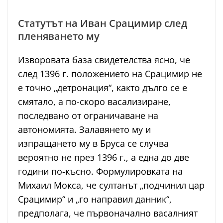
Статутът на Иван Срацимир след
пленяването му
Изворовата база свидетелства ясно, че
след 1396 г. положението на Срацимир не
е точно „детронация“, както дълго се е
смятало, а по-скоро васализиране,
последвано от ограничаване на
автономията. Залавянето му и
изпращането му в Бруса се случва
вероятно не през 1396 г., а една до две
години по-късно. Формулировката на
Михаил Мокса, че султанът „подчинил цар
Срацимир“ и „го направил данник“,
предполага, че първоначално васалният