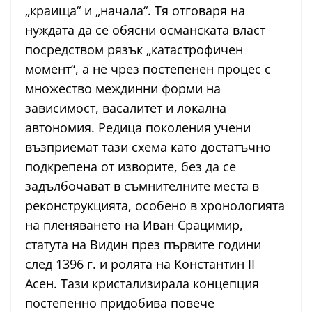
„краища“ и „начала“. Тя отговаря на
нуждата да се обясни османската власт
посредством рязък „катастрофичен
момент“, а не чрез постепенен процес с
множество междинни форми на
зависимост, васалитет и локална
автономия. Редица поколения учени
възприемат тази схема като достатъчно
подкрепена от изворите, без да се
задълбочават в съмнителните места в
реконструкцията, особено в хронологията
на пленяването на Иван Срацимир,
статута на Видин през първите години
след 1396 г. и ролята на Константин II
Асен. Тази кристализирала концепция
постепенно придобива повече