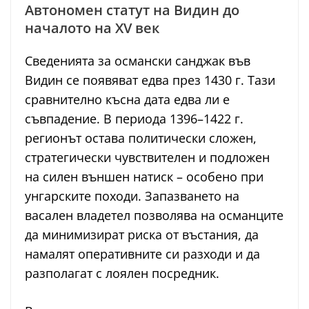
Автономен статут на Видин до
началото на XV век
Сведенията за османски санджак във
Видин се появяват едва през 1430 г. Тази
сравнително късна дата едва ли е
съвпадение. В периода 1396–1422 г.
регионът остава политически сложен,
стратегически чувствителен и подложен
на силен външен натиск – особено при
унгарските походи. Запазването на
васален владетел позволява на османците
да минимизират риска от въстания, да
намалят оперативните си разходи и да
разполагат с лоялен посредник.