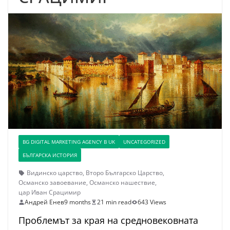
BG DIGITAL MARKETING AGENCY В UK
UNCATEGORIZED
БЪЛГАРСКА ИСТОРИЯ
Видинско царство
,
Второ Българско Царство
,
Османско завоевание
,
Османско нашествие
,
цар Иван Срацимир
Андрей Енев
9 months
21 min read
643 Views
Проблемът за края на средновековната