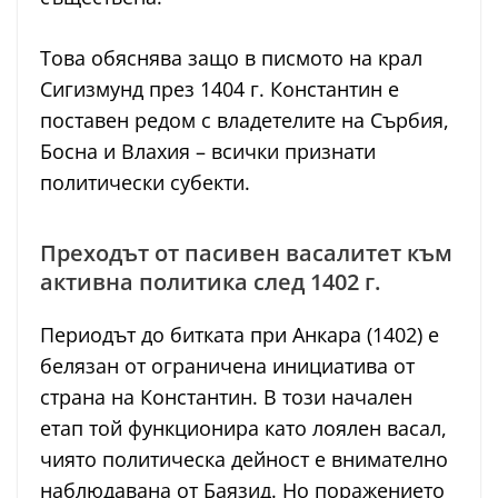
Това обяснява защо в писмото на крал
Сигизмунд през 1404 г. Константин е
поставен редом с владетелите на Сърбия,
Босна и Влахия – всички признати
политически субекти.
Преходът от пасивен васалитет към
активна политика след 1402 г.
Периодът до битката при Анкара (1402) е
белязан от ограничена инициатива от
страна на Константин. В този начален
етап той функционира като лоялен васал,
чиято политическа дейност е внимателно
наблюдавана от Баязид. Но поражението