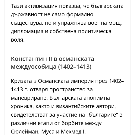
Тази активизация показва, че българската
държавност не само формално
съществува, но и упражнява военна мощ,
дипломация и собствена политическа
воля.
Константин II в османската
междуособица (1402–1413)
Кризата в Османската империя през 1402–
1413 г. отваря пространство за
маневриране. Българската анонимна
хроника, както и византийските автори,
свидетелстват за участие на „българите“ в
различни етапи от борбите между
Сюлейман, Муса и Мехмед I.