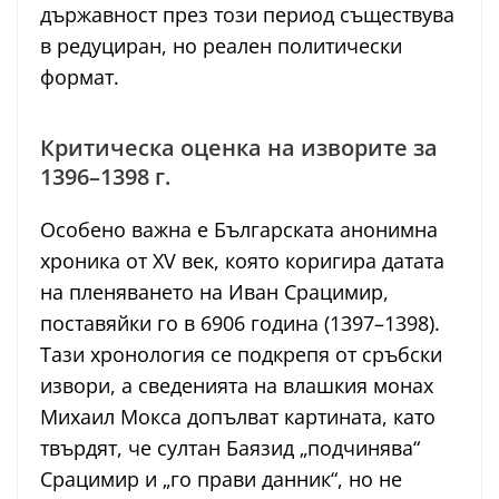
държавност през този период съществува
в редуциран, но реален политически
формат.
Критическа оценка на изворите за
1396–1398 г.
Особено важна е Българската анонимна
хроника от XV век, която коригира датата
на пленяването на Иван Срацимир,
поставяйки го в 6906 година (1397–1398).
Тази хронология се подкрепя от сръбски
извори, а сведенията на влашкия монах
Михаил Мокса допълват картината, като
твърдят, че султан Баязид „подчинява“
Срацимир и „го прави данник“, но не