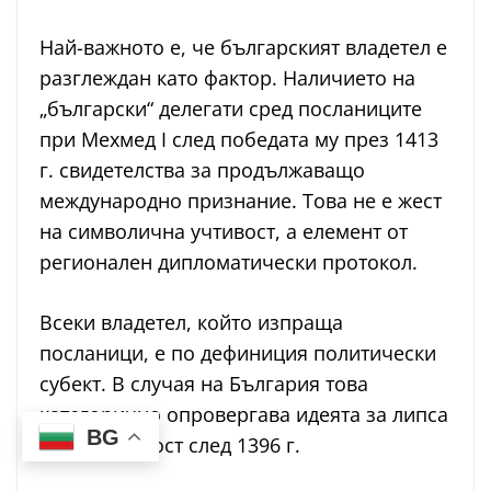
Най-важното е, че българският владетел е
разглеждан като фактор. Наличието на
„български“ делегати сред посланиците
при Мехмед I след победата му през 1413
г. свидетелства за продължаващо
международно признание. Това не е жест
на символична учтивост, а елемент от
регионален дипломатически протокол.
Всеки владетел, който изпраща
посланици, е по дефиниция политически
субект. В случая на България това
категорично опровергава идеята за липса
BG
на държавност след 1396 г.