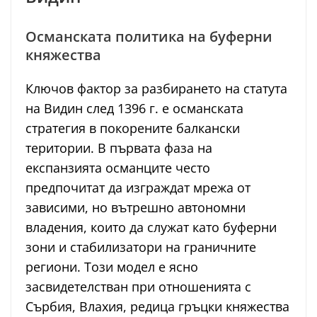
Османската политика на буферни
княжества
Ключов фактор за разбирането на статута
на Видин след 1396 г. е османската
стратегия в покорените балкански
територии. В първата фаза на
експанзията османците често
предпочитат да изграждат мрежа от
зависими, но вътрешно автономни
владения, които да служат като буферни
зони и стабилизатори на граничните
региони. Този модел е ясно
засвидетелстван при отношенията с
Сърбия, Влахия, редица гръцки княжества