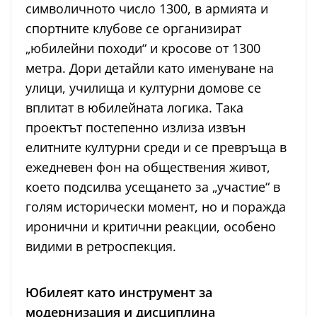
символичното число 1300, в армията и
спортните клубове се организират
„юбилейни походи“ и кросове от 1300
метра. Дори детайли като именуване на
улици, училища и културни домове се
вплитат в юбилейната логика. Така
проектът постепенно излиза извън
елитните културни среди и се превръща в
ежедневен фон на обществения живот,
което подсилва усещането за „участие“ в
голям исторически момент, но и поражда
иронични и критични реакции, особено
видими в ретроспекция.
Юбилеят като инструмент за
модернизация и дисциплина