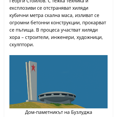
Георги Стоилов. С тежка техника и
експлозиви се отстраняват хиляди
кубични метра скална маса, изливат се
огромни бетонни конструкции, прокарват
се пътища. В процеса участват хиляди
хора – строители, инженери, художници,
скулптори.
Дом-паметникът на Бузлуджа