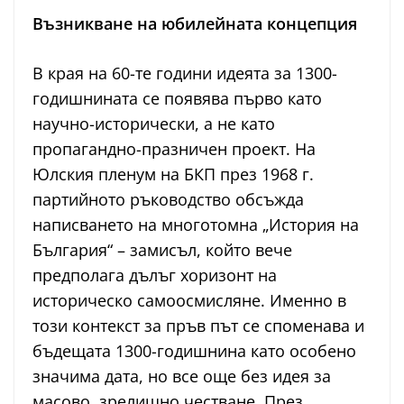
Възникване на юбилейната концепция
В края на 60-те години идеята за 1300-
годишнината се появява първо като
научно-исторически, а не като
пропагандно-празничен проект. На
Юлския пленум на БКП през 1968 г.
партийното ръководство обсъжда
написването на многотомна „История на
България“ – замисъл, който вече
предполага дълъг хоризонт на
историческо самоосмисляне. Именно в
този контекст за пръв път се споменава и
бъдещата 1300-годишнина като особено
значима дата, но все още без идея за
масово, зрелищно честване. През