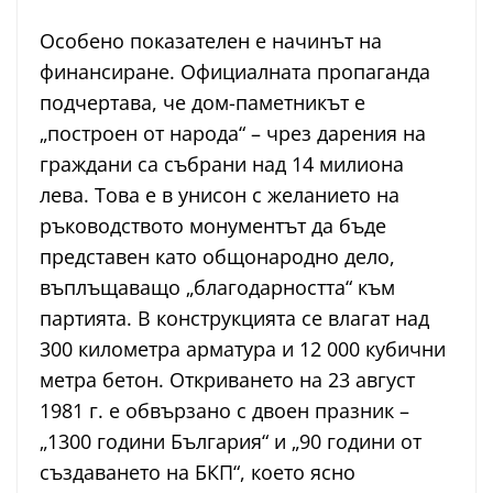
Особено показателен е начинът на
финансиране. Официалната пропаганда
подчертава, че дом-паметникът е
„построен от народа“ – чрез дарения на
граждани са събрани над 14 милиона
лева. Това е в унисон с желанието на
ръководството монументът да бъде
представен като общонародно дело,
въплъщаващо „благодарността“ към
партията. В конструкцията се влагат над
300 километра арматура и 12 000 кубични
метра бетон. Откриването на 23 август
1981 г. е обвързано с двоен празник –
„1300 години България“ и „90 години от
създаването на БКП“, което ясно