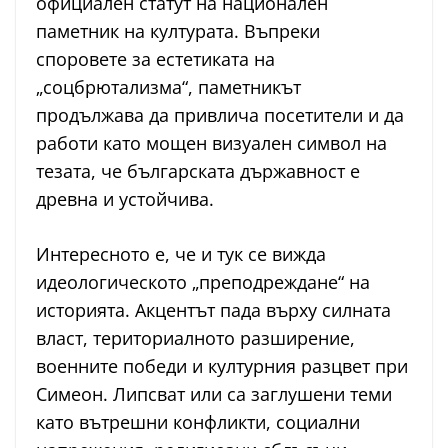
официален статут на национален
паметник на културата. Въпреки
споровете за естетиката на
„соцбрютализма“, паметникът
продължава да привлича посетители и да
работи като мощен визуален символ на
тезата, че българската държавност е
древна и устойчива.
Интересното е, че и тук се вижда
идеологическото „преподреждане“ на
историята. Акцентът пада върху силната
власт, териториалното разширение,
военните победи и културния разцвет при
Симеон. Липсват или са заглушени теми
като вътрешни конфликти, социални