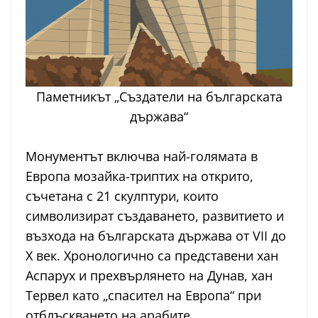
Паметникът „Създатели на българската
държава“
Монументът включва най-голямата в
Европа мозайка-триптих на открито,
съчетана с 21 скулптури, които
символизират създаването, развитието и
възхода на българската държава от VII до
X век. Хронологично са представени хан
Аспарух и прехвърлянето на Дунав, хан
Тервел като „спасител на Европа“ при
отблъскването на арабите,