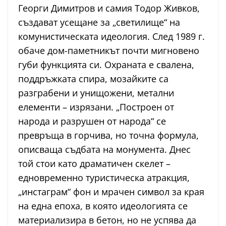
Георги Димитров и самия Тодор Живков,
създават усещане за „светилище“ на
комунистическата идеология. След 1989 г.
обаче дом-паметникът почти мигновено
губи функцията си. Охраната е свалена,
поддръжката спира, мозайките са
разграбени и унищожени, метални
елементи – изрязани. „Построен от
народа и разрушен от народа“ се
превръща в горчива, но точна формула,
описваща съдбата на монумента. Днес
той стои като драматичен скелет –
едновременно туристическа атракция,
„инстаграм“ фон и мрачен символ за края
на една епоха, в която идеологията се
материализира в бетон, но не успява да