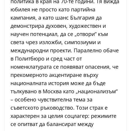
политика в края на 70-те години. Тя вижда
юбилея не просто като партийна
кампания, а като шанс България да
демонстрира духовен, художествен и
научен потенциал, да се „отвори“ към
света чрез изложби, симпозиуми и
международни проекти. Паралелно обаче
в Политбюро и сред част от
номенклатурата се появяват опасения, че
прекомерното акцентиране върху
националната история може да бъде
тълкувано в Москва като „национализъм“
– особено чувствителна тема за
съветското ръководство. Този страх е
характерен за целия соцлагер: режимите
се опитват да балансират между