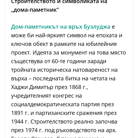
Строителството и символиката на
„дома-паметник“
Дом-паметникът на връх Бузлуджа
е
може би най-яркият символ на епохата и
ключов обект в рамките на юбилейния
проект. Идеята за монумент на това място
съществува от 60-те години заради
тройната историческа натовареност на
върха – последната битка на четата на
Хаджи Димитър през 1868 г.,
учредителният конгрес на
социалдемократическата партия през
1891 г. и партизанските сражения през
1944 г. Строителството реално започва
през 1974 г. под ръководството на арх.