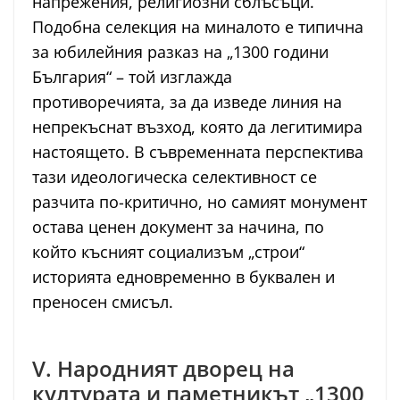
напрежения, религиозни сблъсъци.
Подобна селекция на миналото е типична
за юбилейния разказ на „1300 години
България“ – той изглажда
противоречията, за да изведе линия на
непрекъснат възход, която да легитимира
настоящето. В съвременната перспектива
тази идеологическа селективност се
разчита по-критично, но самият монумент
остава ценен документ за начина, по
който късният социализъм „строи“
историята едновременно в буквален и
преносен смисъл.
V. Народният дворец на
културата и паметникът „1300