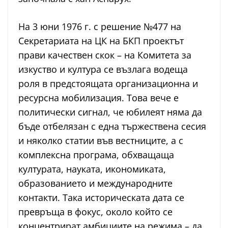
На 3 юни 1976 г. с решение №477 на
Секретариата на ЦК на БКП проектът
прави качествен скок – на Комитета за
изкуство и култура се възлага водеща
роля в предстоящата организационна и
ресурсна мобилизация. Това вече е
политически сигнал, че юбилеят няма да
бъде отбелязан с една тържествена сесия
и няколко статии във вестниците, а с
комплексна програма, обхващаща
културата, науката, икономиката,
образованието и международните
контакти. Така историческата дата се
превръща в фокус, около който се
концентрират амбициите на режима – да