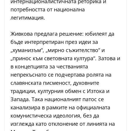
интернационалистичната реторика и
потребността от национална
легитимация.
Живкова предлага решение: юбилеят да
бъде интерпретиран през идеи за
„хуманизъм“, „мирно съжителство“ и
„принос към световната култура“. Затова и
в концепцията за честванията
непрекъснато се подчертава ролята на
славянската писменост, духовните
традиции, културния обмен с Изтока и
Запада. Така националният патос се
канализира в рамките на официалната
комунистическа идеология, без да
изглежда като отклонение от линията на