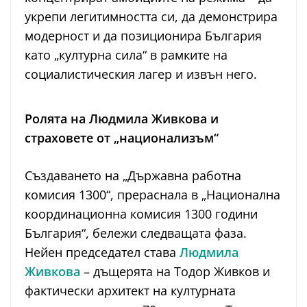
укрепи легитимността си, да демонстрира
модерност и да позиционира България
като „културна сила“ в рамките на
социалистическия лагер и извън него.
Ролята на Людмила Живкова и
страховете от „национализъм“
Създаването на „Държавна работна
комисия 1300“, прераснала в „Национална
координационна комисия 1300 години
България“, бележи следващата фаза.
Нейен председател става
Людмила
Живкова
– дъщерята на Тодор Живков и
фактически архитект на културната