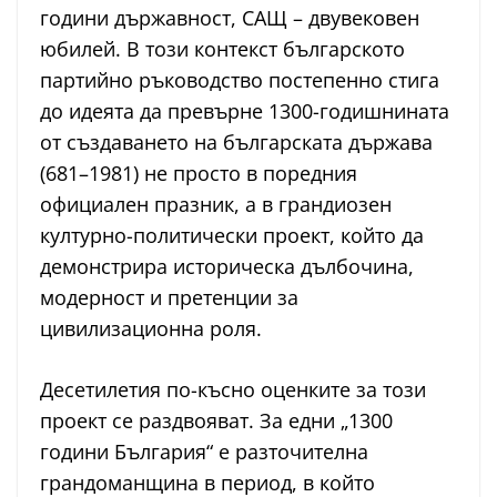
години държавност, САЩ – двувековен
юбилей. В този контекст българското
партийно ръководство постепенно стига
до идеята да превърне 1300-годишнината
от създаването на българската държава
(681–1981) не просто в поредния
официален празник, а в грандиозен
културно-политически проект, който да
демонстрира историческа дълбочина,
модерност и претенции за
цивилизационна роля.
Десетилетия по-късно оценките за този
проект се раздвояват. За едни „1300
години България“ е разточителна
грандоманщина в период, в който