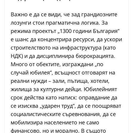
Важно е да се види, че зад грандиозните
лозунги стои прагматична логика. За
режима проектът „1300 години България“
е шанс да концентрира ресурси, да ускори
строителството на инфраструктура (като
НДК) и да дисциплинира бюрокрацията.
Много от обектите, изграждани „по
случай юбилея“, всъщност отговарят на
реални нужди – зали, пътища, хотели,
жилища за културни дейци. Юбилейният
срок действа като натиск: оправдание да
се изисква „ударен труд“, да се поощряват
социалистическите съревнования, да се
мобилизира населението не само
финансово, но и морално. В същото