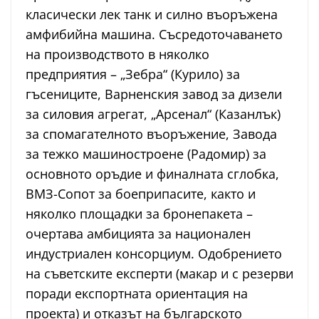
класически лек танк и силно въоръжена
амфибийна машина. Съсредоточаването
на производството в няколко
предприятия – „Зебра“ (Курило) за
гъсениците, Варненския завод за дизели
за силовия агрегат, „Арсенал“ (Казанлък)
за спомагателното въоръжение, Завода
за тежко машиностроене (Радомир) за
основното оръдие и финалната сглобка,
ВМЗ-Сопот за боеприпасите, както и
няколко площадки за бронепакета –
очертава амбицията за национален
индустриален консорциум. Одобрението
на съветските експерти (макар и с резерви
поради експортната ориентация на
проекта) и отказът на българското