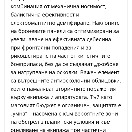
комбинация от механична носимост,
балистична ефективност и
електромагнитно демпфиране. Наклоните
на броневите панели са оптимизирани за
увеличаване на ефективната дебелина
при фронтални попадения и за
рикошетиране на част от кинетичните
боеприпаси, без да се създават „джобове“
за натрупване на осколки. Важен елемент
са вътрешните антиосколочни облицовки,
които намаляват вторичните поражения
върху екипажа и апаратурата. Тъй като
масовият бюджет е ограничен, защитата е
„умна“ – насочена е към вероятните зони
на обстрел в планински условия и към
оцеляване на екипажа при частични