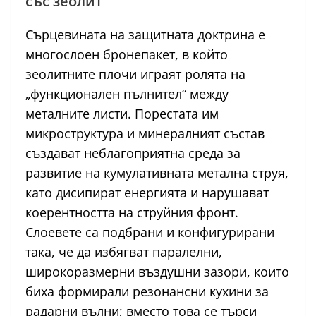
със зеолит
Сърцевината на защитната доктрина е
многослоен бронепакет, в който
зеолитните плочи играят ролята на
„функционален пълнител“ между
металните листи. Порестата им
микроструктура и минералният състав
създават неблагоприятна среда за
развитие на кумулативната метална струя,
като дисипират енергията и нарушават
коерентността на струйния фронт.
Слоевете са подбрани и конфигурирани
така, че да избягват паралелни,
широкоразмерни въздушни зазори, които
биха формирали резонансни кухини за
радарни вълни; вместо това се търси