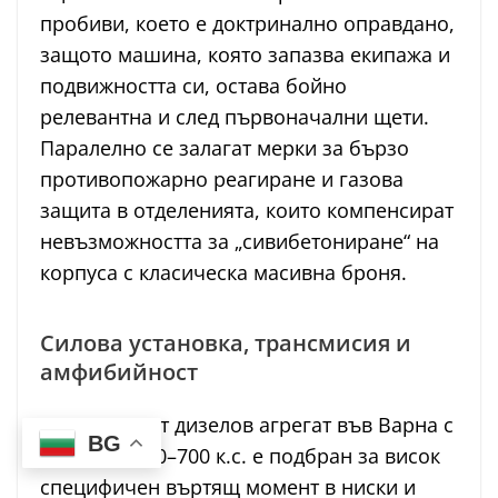
пробиви, което е доктринално оправдано,
защото машина, която запазва екипажа и
подвижността си, остава бойно
релевантна и след първоначални щети.
Паралелно се залагат мерки за бързо
противопожарно реагиране и газова
защита в отделенията, които компенсират
невъзможността за „сивибетониране“ на
корпуса с класическа масивна броня.
Силова установка, трансмисия и
амфибийност
Планираният дизелов агрегат във Варна с
BG
мощност 600–700 к.с. е подбран за висок
специфичен въртящ момент в ниски и