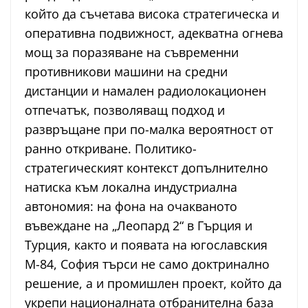
който да съчетава висока стратегическа и
оперативна подвижност, адекватна огнева
мощ за поразяване на съвременни
противникови машини на средни
дистанции и намален радиолокационен
отпечатък, позволяващ подход и
развръщане при по-малка вероятност от
ранно откриване. Политико-
стратегическият контекст допълнително
натиска към локална индустриална
автономия: на фона на очакваното
въвеждане на „Леопард 2“ в Гърция и
Турция, както и появата на югославския
М-84, София търси не само доктринално
решение, а и промишлен проект, който да
укрепи националната отбранителна база