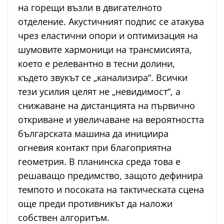
на горещи възли в двигателното
отделение. Акустичният подпис се атакува
чрез еластични опори и оптимизация на
шумовите хармоници на трансмисията,
което е релевантно в тесни долини,
където звукът се „канализира“. Всички
тези усилия целят не „невидимост“, а
снижаване на дистанцията на първично
откриване и увеличаване на вероятността
българската машина да инициира
огневия контакт при благоприятна
геометрия. В планинска среда това е
решаващо предимство, защото дефинира
темпото и посоката на тактическата сцена
още преди противникът да наложи
собствен алгоритъм.