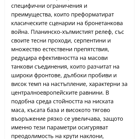
специфични ограничения и
преимущества, които преформатират
класическите сценарии на бронетанкова
война. Планинско-хълмистият релеф, със
своите тесни проходи, серпентини и
множество естествени препятствия,
редуцира ефективността на масови
танкови съединения, които разчитат на
широки фронтове, дълбоки пробиви и
висок темп на настъпление, характерни за
централноевропейските равнини. В
подобна среда стойността на ниската
маса, късата база и високото тягово
въоръжение рязко се увеличава, защото
именно тези параметри осигуряват
преодолимость на крути наклони,