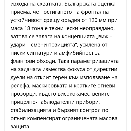
изхода на схватката. Българската оценка
приема, че постигането на фронтална
устойчивост срещу оръдия от 120 мм при
маса 18 тона е технически неоправдано,
затова се залага на концепцията „виж –
удари – смени позицията“, усилена от
ниски сигнатури и амфибийност за
флангови обходи. Така параметризацията
на задачата измества фокуса от директни
дуели на открит терен към използване на
релефа, маскировката и кратките огневи
прозорци, където висококачествените
прицелно-наблюдателни прибори,
стабилизацията и бързият контрол по
огъня компенсират ограничената масова
защита.