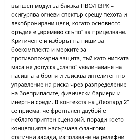
външен модул за близка ПВО/ПЗРК –
осигурява огневи спектър срещу пехота и
лекобронирани цели, когато основното
оръдие е „времево скъпо“ за прицелване.
Критичен е и изборът на ниши за
боекомплекта и мерките за
противопожарна защита, тъй като ниската
маса не допуска „сляпо“ увеличаване на
пасивната броня и изисква интелигентно
управление на риска чрез разпределение
на боеприпасите, физически бариери и
инертни среди. В контекста на „Леопард 2“
се приема, че фронтален двубой е
неблагоприятен сценарий, поради което
концепцията насърчава флангови
статични засади, използване на релефни