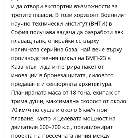
и да отвори експортни възможности за
третите пазари. В този хоризонт Военният
научно-технически институт (ВНТИ) в
София получава задача да разработи лек
плаващ танк, опирайки се върху
наличната серийна база, най-вече върху
производствения цикъл на БМП-23 в
Казанлък, и да интегрира пакет от
иновации в бронезащитата, силовото
предаване и сензорната архитектура.
Планираната маса от 18 тона, екипаж от
трима души, максимална скорост от около
70 км/ч по суша и около 6 км/ч при
плаване, както и целевата мощност на
двигателя 600–700 к.с., позиционират
проекта на пресечната линия между