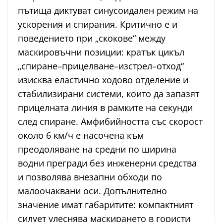
пътища диктуват синусоидален режим на
ускорения и спирания. Критично е и
поведението при „скокове“ между
маскировъчни позиции: кратък цикъл
„спиране–прицелване–изстрел–отход“
изисква еластично ходово отделение и
стабилизирани системи, които да запазят
прицелната линия в рамките на секунди
след спиране. Амфибийността със скорост
около 6 км/ч е насочена към
преодоляване на средни по ширина
водни прегради без инженерни средства
и позволява внезапни обходи по
малоочаквани оси. Допълнително
значение имат габаритите: компактният
силует улеснява маскирането в гористи