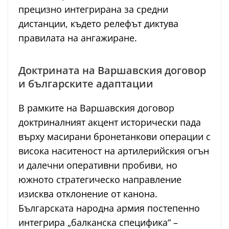
прецизно интегрирана за средни
дистанции, където релефът диктува
правилата на ангажиране.
Доктрината на Варшавския договор
и българските адаптации
В рамките на Варшавския договор
доктриналният акцент исторически пада
върху масирани бронетанкови операции с
висока наситеност на артилерийския огън
и далечни оперативни пробиви, но
южното стратегическо направление
изисква отклонение от канона.
Българската народна армия постепенно
интегрира „балканска специфика“ –