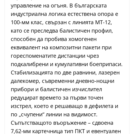
управление на огъня. В българската
индустриална логика естествена опора е
100-мм клас, свързан с линията МТ-12,
като се преследва балистичен профил,
способен да пробива хомогенен
еквивалент на композитни пакети при
гореспоменатите дистанции чрез
подкалибрени и кумулативни боеприпаси.
Стабилизацията по две равнини, лазерен
далекомер, съвременни дневно-нощни
прибори и балистичен изчислител
редуцират времето за първи точен
изстрел, което е решаващо в дефилета и
по „счупени“ линии на видимост.
Съпътстващото въоръжение – сдвоена
7,62-мм картечница тип ПКТ и евентуален