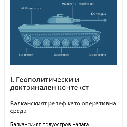
I. Геополитически и
доктринален контекст
Балканският релеф като оперативна
среда
Балканският полуостров налага