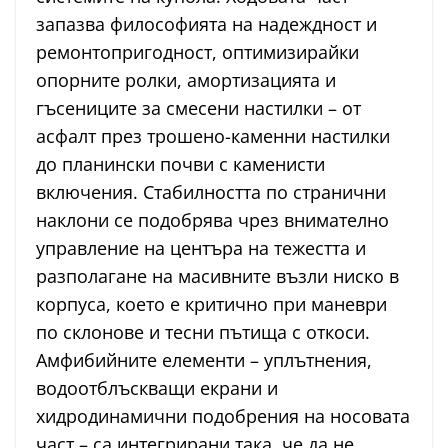
запазва философията на надеждност и
ремонтопригодност, оптимизирайки
опорните ролки, амортизацията и
гъсениците за смесени настилки – от
асфалт през трошено-каменни настилки
до планински почви с каменисти
включения. Стабилността по странични
наклони се подобрява чрез внимателно
управление на центъра на тежестта и
разполагане на масивните възли ниско в
корпуса, което е критично при маневри
по склонове и тесни пътища с откоси.
Амфибийните елементи – уплътнения,
водоотблъскващи екрани и
хидродинамични подобрения на носовата
част – са интегрирани така, че да не