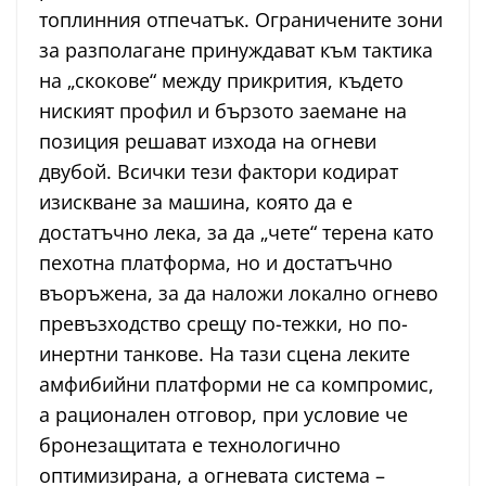
топлинния отпечатък. Ограничените зони
за разполагане принуждават към тактика
на „скокове“ между прикрития, където
ниският профил и бързото заемане на
позиция решават изхода на огневи
двубой. Всички тези фактори кодират
изискване за машина, която да е
достатъчно лека, за да „чете“ терена като
пехотна платформа, но и достатъчно
въоръжена, за да наложи локално огнево
превъзходство срещу по-тежки, но по-
инертни танкове. На тази сцена леките
амфибийни платформи не са компромис,
а рационален отговор, при условие че
бронезащитата е технологично
оптимизирана, а огневата система –