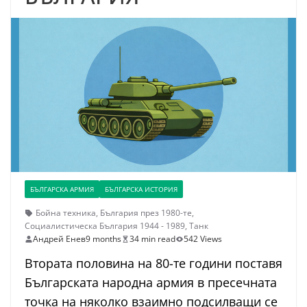
БЪЛГАРСКА АРМИЯ
БЪЛГАРСКА ИСТОРИЯ
Бойна техника
,
България през 1980-те
,
Социалистическа България 1944 - 1989
,
Танк
Андрей Енев
9 months
34 min read
542 Views
Втората половина на 80-те години поставя
Българската народна армия в пресечната
точка на няколко взаимно подсилващи се