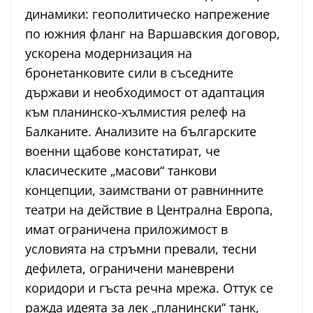
динамики: геополитическо напрежение
по южния фланг на Варшавския договор,
ускорена модернизация на
бронетанковите сили в съседните
държави и необходимост от адаптация
към планинско-хълмистия релеф на
Балканите. Анализите на българските
военни щабове констатират, че
класическите „масови“ танкови
концепции, заимствани от равнинните
театри на действие в Централна Европа,
имат ограничена приложимост в
условията на стръмни превали, тесни
дефилета, ограничени маневрени
коридори и гъста речна мрежа. Оттук се
ражда идеята за лек „планински“ танк,