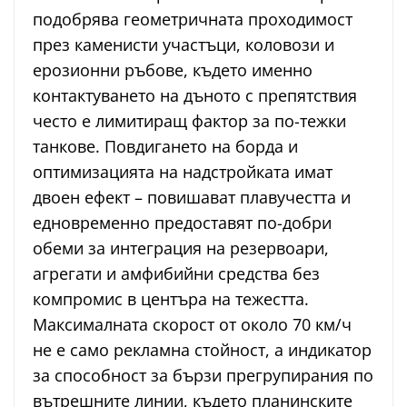
подобрява геометричната проходимост
през каменисти участъци, коловози и
ерозионни ръбове, където именно
контактуването на дъното с препятствия
често е лимитиращ фактор за по-тежки
танкове. Повдигането на борда и
оптимизацията на надстройката имат
двоен ефект – повишават плавучестта и
едновременно предоставят по-добри
обеми за интеграция на резервоари,
агрегати и амфибийни средства без
компромис в центъра на тежестта.
Максималната скорост от около 70 км/ч
не е само рекламна стойност, а индикатор
за способност за бързи прегрупирания по
вътрешните линии, където планинските