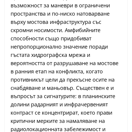
възможност за маневри в ограничени
пространства и по-ниско натоварване
върху мостова инфраструктура със
скромни носимости. Амфибийните
способности също придобиват
непропорционално значение поради
гъстата хидрографска мрежа и
вероятността от разрушаване на мостове
в ранния етап на конфликта, когато
противникът цели да прекъсне осите на
снабдяване и маньовър. Съществен е и
въпросът за сигнатурите: в планинските
долини радарният и инфрачервеният
контраст се концентрират, което прави
критични мерките за намаляване на
радиолокационната забележимост и