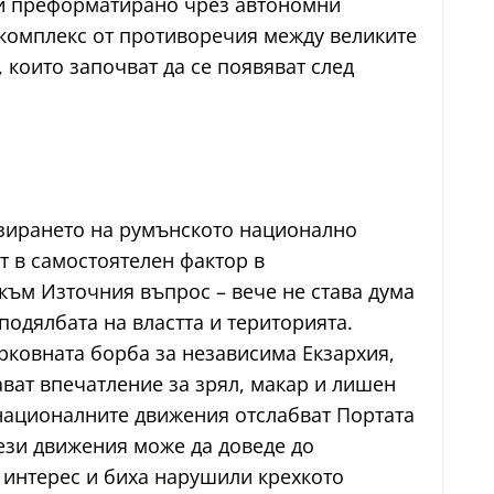
или преформатирано чрез автономни
 комплекс от противоречия между великите
 които започват да се появяват след
изирането на румънското национално
т в самостоятелен фактор в
ъм Източния въпрос – вече не става дума
подялбата на властта и територията.
ърковната борба за независима Екзархия,
ат впечатление за зрял, макар и лишен
, националните движения отслабват Портата
тези движения може да доведе до
 интерес и биха нарушили крехкото