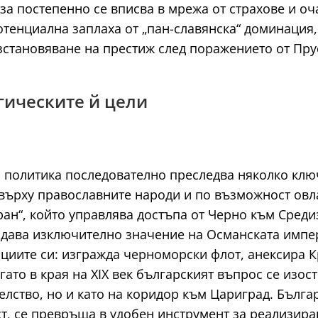
за постепенно се вписва в мрежа от страхове и оча
тенциална заплаха от „пан-славянска“ доминация, 
зстановяване на престиж след поражението от Пру
егическите й цели
на политика последователно преследва няколко кл
 върху православните народи и по възможност овл
ран“, който управлява достъпа от Черно към Среди
идава изключително значение на Османската импер
циите си: изгражда черноморски флот, анексира Кр
ато в края на XIX век българският въпрос се изост
елство, но и като на коридор към Цариград. Бълга
т, се превръща в удобен инструмент за реализира