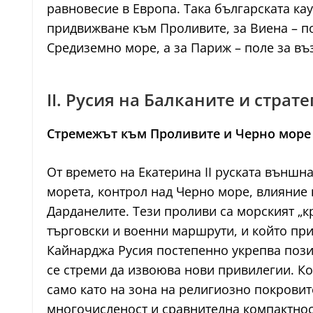
равновесие в Европа. Така българската кау
придвижване към Проливите, за Виена – по
Средиземно море, а за Париж – поле за въ
II. Русия на Балканите и страт
Стремежът към Проливите и Черно море
От времето на Екатерина II руската външ
морета, контрол над Черно море, влияние
Дарданелите. Тези проливи са морският „к
търговски и военни маршрути, и който пр
Кайнарджа Русия постепенно укрепва пози
се стреми да извоюва нови привилегии. Ког
само като на зона на религиозно покровит
многочисленост и сравнителна компактнос