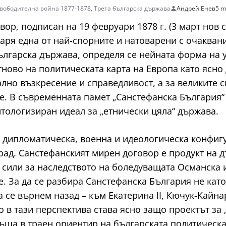
свободителна война 1877-1878
,
Трета българска държава
Андрей Енев
5 m
р, подписан на 19 февруари 1878 г. (3 март нов с
варя една от най-спорните и натоварени с очаквани
ългарска държава, определя се нейната форма на 
тново на политическата карта на Европа като ясно
но възкресение и справедливост, а за великите си
. В съвременната памет „Санстефанска България“ 
итологизиран идеал за „етнически цяла“ държава.
 дипломатическа, военна и идеологическа конфигу
ад. Санстефанският мирен договор е продукт на д
 сили за наследството на боледуващата Османска 
. За да се разбира Санстефанска България не като
а се върнем назад – към Екатерина II, Кючук-Кайн
 в тази перспектива става ясно защо проектът за 
ъща в траен ориентир на българската политическа