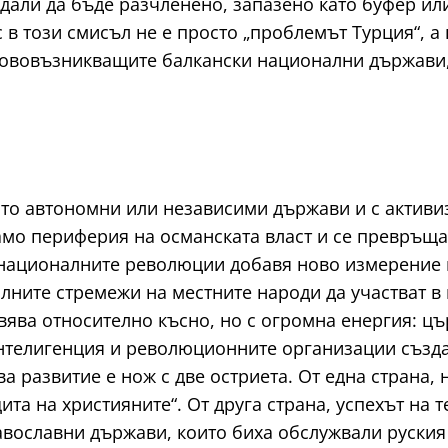
– дали да бъде разчленено, запазено като буфер 
в този смисъл не е просто „проблемът Турция“, а
 нововъзникващите балкански национални държави,
ато автономни или независими държави и с актив
амо периферия на османската власт и се превръща
националните революции добавя ново измерение к
лните стремежи на местните народи да участват в 
явява относително късно, но с огромна енергия: ц
телигенция и революционните организации създав
ва развитие е нож с две остриета. От една страна
ита на християните“. От друга страна, успехът на 
авославни държави, които биха обслужвали руския