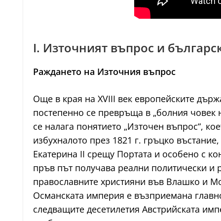
I. Източният въпрос и българ
Раждането на Източния въпрос
Още в края на XVIII век европейските дър
постепенно се превръща в „болния човек 
се налага понятието „Източен въпрос“, ко
избухналото през 1821 г. гръцко въстание
Екатерина II срещу Портата и особено с к
пръв път получава реални политически и р
православните християни във Влашко и Мо
Османската империя е възприемана главно
следващите десетилетия Австрийската импе