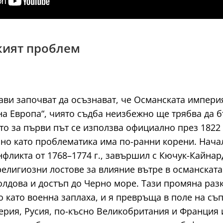
ският проблем
жави започват да осъзнават, че Османската импери
на Европа“, чиято съдба неизбежно ще трябва да 
ето за първи път се използва официално през 1822 
, но като проблематика има по-ранни корени. Нача
онфликта от 1768–1774 г., завършил с Кючук-Кайна
елигиозни лостове за влияние вътре в османската
лдова и достъп до Черно море. Тази промяна разк
 като военна заплаха, и я превръща в поле на съ
рия, Русия, по-късно Великобритания и Франция и