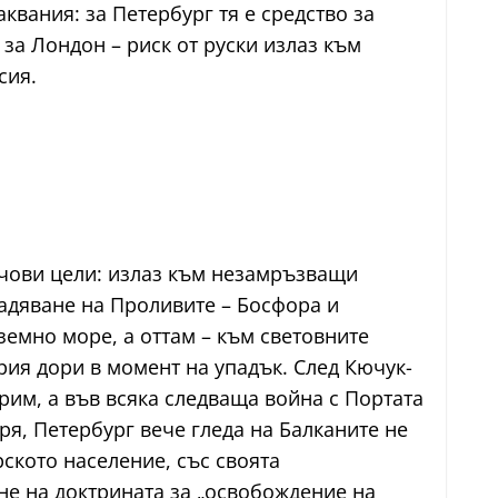
квания: за Петербург тя е средство за
за Лондон – риск от руски излаз към
сия.
ючови цели: излаз към незамръзващи
адяване на Проливите – Босфора и
земно море, а оттам – към световните
ия дори в момент на упадък. След Кючук-
им, а във всяка следваща война с Портата
ря, Петербург вече гледа на Балканите не
рското население, със своята
не на доктрината за „освобождение на