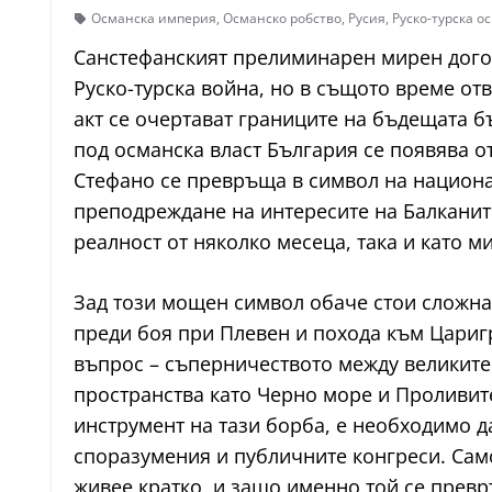
Османска империя
,
Османско робство
,
Русия
,
Руско-турска о
Санстефанският прелиминарен мирен догово
Руско-турска война, но в същото време от
акт се очертават границите на бъдещата б
под османска власт България се появява о
Стефано се превръща в символ на национал
преподреждане на интересите на Балканите
реалност от няколко месеца, така и като м
Зад този мощен символ обаче стои сложна
преди боя при Плевен и похода към Царигр
въпрос – съперничеството между великите
пространства като Черно море и Проливите
инструмент на тази борба, е необходимо д
споразумения и публичните конгреси. Само
живее кратко, и защо именно той се превр