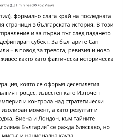
onths
21 min read
762 Views
тил), формално слага край на последната
я страници в българската история. В този
управление и за първи път след падането
 дефиниран субект. За българите Сан
ли – в повод за тревога, ревизия и ново
живее както като фактическа историческа
рация, която се оформя десетилетия
ългия процес, известен като Източен
империя и контрола над стратегически
 изолиран момент, а като резултат и
арджа, Виена и Лондон, към тайните
„голяма България“ се ражда бляскаво, но
 мисъл и национална кауза.