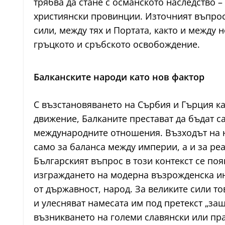
трябва да стане с османското наследство 
християнски провинции. Източният въпрос 
сили, между тях и Портата, както и между
гръцкото и сръбското освобождение.
Балканските народи като нов фактор
С възстановяването на Сърбия и Гърция к
движение, Балканите престават да бъдат с
международните отношения. Възходът на 
само за баланса между империи, а и за реа
Българският въпрос в този контекст се по
изграждането на модерна възрожденска ин
от държавност, народ. За великите сили то
и улесняват намесата им под претекст „защ
възникването на големи славянски или пр