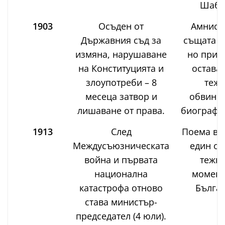
Шабла
1903
Осъден от
Амнист
Държавния съд за
същата г
измяна, нарушаване
но прис
на Конституцията и
остава 
злоупотреби – 8
тежк
месеца затвор и
обвинен
лишаване от права.
биография
1913
След
Поема вла
Междусъюзническата
един от
война и първата
тежки
национална
момент
катастрофа отново
Българ
става министър-
председател (4 юли).