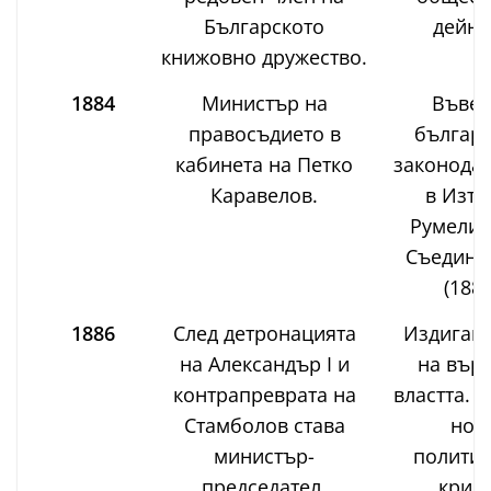
Българското
дейно
книжовно дружество.
1884
Министър на
Въве
правосъдието в
българс
кабинета на Петко
законодат
Каравелов.
в Изто
Румелия
Съедине
(1885
1886
След детронацията
Издигане
на Александър I и
на върх
контрапреврата на
властта. 
Стамболов става
нов
министър-
политич
председател.
крило