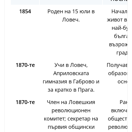
1854
Роден на 15 юли в
Началот
Ловеч.
живот в е
най-буд
българ
възрожд
градо
1870-те
Учи в Ловеч,
Получава
Априловската
образова
гимназия в Габрово и
основ
за кратко в Прага.
1870-те
Член на Ловешкия
Ран
революционен
включва
комитет; секретар на
обществе
първия общински
революц