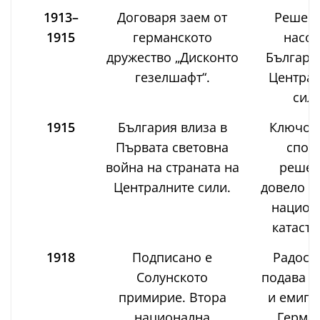
1913–
Договаря заем от
Решен
1915
германското
насоч
дружество „Дисконто
Българи
гезелшафт“.
Централ
сили
1915
България влиза в
Ключово
Първата световна
спор
война на страната на
решен
Централните сили.
довело д
национ
катастр
1918
Подписано е
Радосл
Солунското
подава о
примирие. Втора
и емигр
национална
Герман