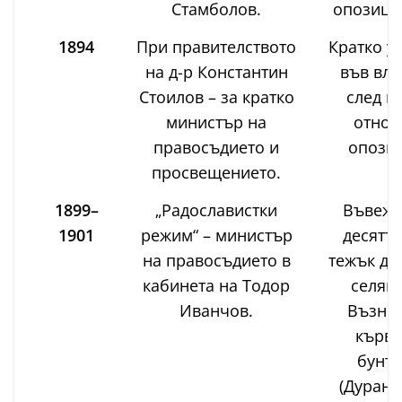
Стамболов.
опозици
1894
При правителството
Кратко у
на д-р Константин
във вла
Стоилов – за кратко
след к
министър на
отнов
правосъдието и
опозиц
просвещението.
1899–
„Радославистки
Въвежд
1901
режим“ – министър
десятък
на правосъдието в
тежък да
кабинета на Тодор
селяни
Иванчов.
Възник
кърв
бунто
(Дуранк