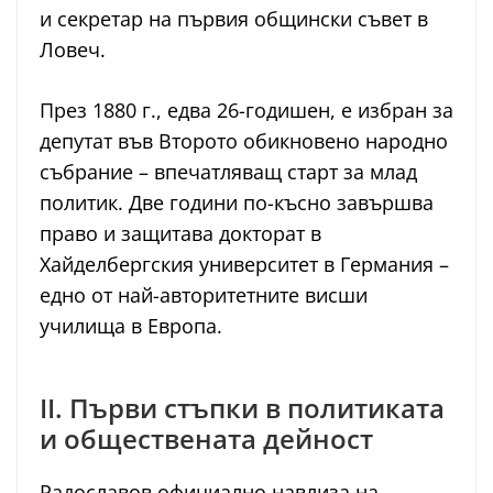
и секретар на първия общински съвет в
Ловеч.
През 1880 г., едва 26-годишен, е избран за
депутат във Второто обикновено народно
събрание – впечатляващ старт за млад
политик. Две години по-късно завършва
право и защитава докторат в
Хайделбергския университет в Германия –
едно от най-авторитетните висши
училища в Европа.
II. Първи стъпки в политиката
и обществената дейност
Радославов официално навлиза на