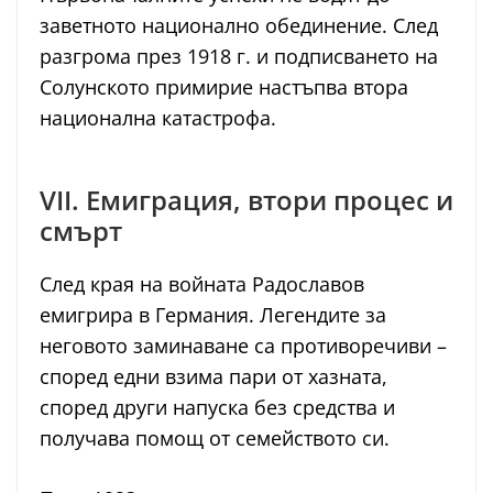
заветното национално обединение. След
разгрома през 1918 г. и подписването на
Солунското примирие настъпва втора
национална катастрофа.
VII. Емиграция, втори процес и
смърт
След края на войната Радославов
емигрира в Германия. Легендите за
неговото заминаване са противоречиви –
според едни взима пари от хазната,
според други напуска без средства и
получава помощ от семейството си.