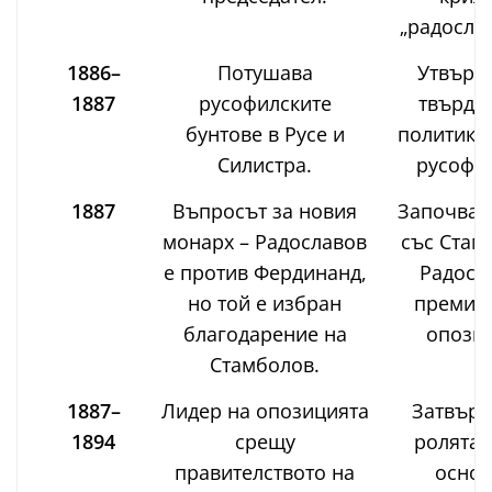
„радослав
1886–
Потушава
Утвърж
1887
русофилските
твърдат
бунтове в Русе и
политика
Силистра.
русофил
1887
Въпросът за новия
Започва 
монарх – Радославов
със Стам
е против Фердинанд,
Радосл
но той е избран
премина
благодарение на
опозиц
Стамболов.
1887–
Лидер на опозицията
Затвър
1894
срещу
ролята 
правителството на
осно