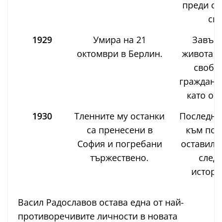
преди см
си.
1929
Умира на 21
Завър
октомври в Берлин.
живота с
свобо
гражданин
като ос
1930
Тленните му останки
Последна
са пренесени в
към пол
София и погребани
оставил 
тържествено.
следа
истори
Васил Радославов остава една от най-
противоречивите личности в новата