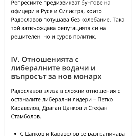
Репресиите предизвикват бунтове на
офицери в Русе и Силистра, които
Радославов потушава без колебание. Така
той затвърждава репутацията си на
решителен, но и суров политик.
IV. Отношенията с
либералните водачи и
въпросът за нов монарх
Радославов влиза в сложни отношения с
останалите либерални лидери – Петко
Каравелов, Драган Цанков и Стефан
Стамболов.
С Цанков и Каравелов се разграничава