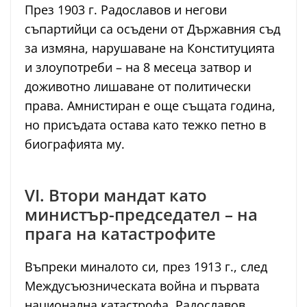
През 1903 г. Радославов и негови
съпартийци са осъдени от Държавния съд
за измяна, нарушаване на Конституцията
и злоупотреби – на 8 месеца затвор и
доживотно лишаване от политически
права. Амнистиран е още същата година,
но присъдата остава като тежко петно в
биографията му.
VI. Втори мандат като
министър-председател – на
прага на катастрофите
Въпреки миналото си, през 1913 г., след
Междусъюзническата война и първата
национална катастрофа, Радославов