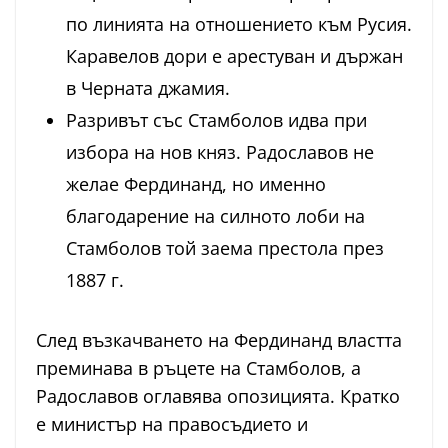
по линията на отношението към Русия.
Каравелов дори е арестуван и държан
в Черната джамия.
Разривът със Стамболов идва при
избора на нов княз. Радославов не
желае Фердинанд, но именно
благодарение на силното лоби на
Стамболов той заема престола през
1887 г.
След възкачването на Фердинанд властта
преминава в ръцете на Стамболов, а
Радославов оглавява опозицията. Кратко
е министър на правосъдието и