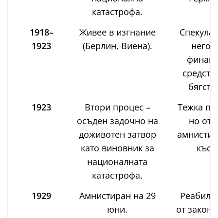
катастрофа.
1918–
Живее в изгнание
Спекулац
1923
(Берлин, Виена).
негов
финан
средств
бягств
1923
Втори процес –
Тежка пр
осъден задочно на
но отн
доживотен затвор
амнистир
като виновник за
късн
националната
катастрофа.
1929
Амнистиран на 29
Реабили
юни.
от закона