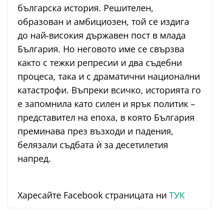
българска история. Решителен,
образован и амбициозен, той се издига
до най-високия държавен пост в млада
България. Но неговото име се свързва
както с тежки репресии и два съдебни
процеса, така и с драматични национални
катастрофи. Въпреки всичко, историята го
е запомнила като силен и ярък политик –
представител на епоха, в която България
преминава през възходи и падения,
белязали съдбата ѝ за десетилетия
напред.
Харесайте Facebook страницата ни
ТУК