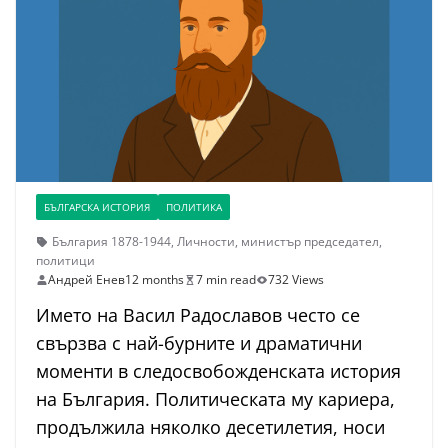
БЪЛГАРСКА ИСТОРИЯ
ПОЛИТИКА
България 1878-1944
,
Личности
,
министър председател
,
политици
Андрей Енев
12 months
7 min read
732 Views
Името на Васил Радославов често се
свързва с най-бурните и драматични
моменти в следосвобожденската история
на България. Политическата му кариера,
продължила няколко десетилетия, носи