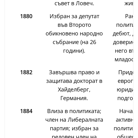
съвет в Ловеч.
живо
1880
Избран за депутат
Ран
във Второто
политич
обикновено народно
дебют, д
събрание (на 26
довериет
години).
него въ
младостт
1882
Завършва право и
Придо
защитава докторат в
европе
Хайделберг,
юридич
Германия.
подгото
1884
Влиза в политиката;
Начало
член на Либералната
активна
партия; избран за
политиче
редовен член на
общест