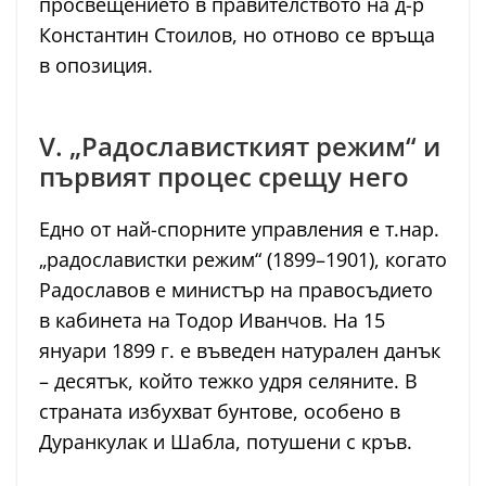
просвещението в правителството на д-р
Константин Стоилов, но отново се връща
в опозиция.
V. „Радослависткият режим“ и
първият процес срещу него
Едно от най-спорните управления е т.нар.
„радославистки режим“ (1899–1901), когато
Радославов е министър на правосъдието
в кабинета на Тодор Иванчов. На 15
януари 1899 г. е въведен натурален данък
– десятък, който тежко удря селяните. В
страната избухват бунтове, особено в
Дуранкулак и Шабла, потушени с кръв.