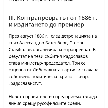
III. Контрапревратът от 1886 г.
и издигането до премиер
През август 1886 г., след детронацията на
княз Александър Батенберг, Стефан
Стамболов организира контрапреврат. В
резултат на тези събития Радославов
става министър-председател. Той се
отцепва от Либералната партия и създава
собствено политическо крило – т.нар.
„радослависти“.
Новото правителство предприема твърда
линия срещу русофилските среди.