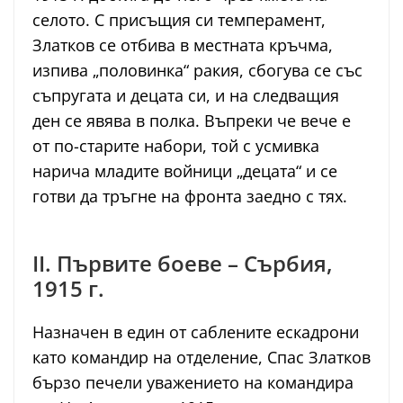
селото. С присъщия си темперамент,
Златков се отбива в местната кръчма,
изпива „половинка“ ракия, сбогува се със
съпругата и децата си, и на следващия
ден се явява в полка. Въпреки че вече е
от по-старите набори, той с усмивка
нарича младите войници „децата“ и се
готви да тръгне на фронта заедно с тях.
II. Първите боеве – Сърбия,
1915 г.
Назначен в един от саблените ескадрони
като командир на отделение, Спас Златков
бързо печели уважението на командира