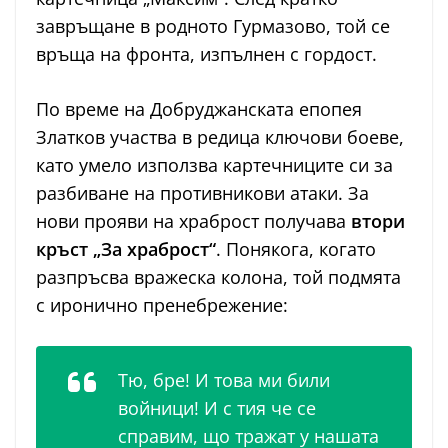
завръщане в родното Гурмазово, той се
връща на фронта, изпълнен с гордост.
По време на Добруджанската епопея
Златков участва в редица ключови боеве,
като умело използва картечниците си за
разбиване на противникови атаки. За
нови прояви на храброст получава
втори
кръст „За храброст“
. Понякога, когато
разпръсва вражеска колона, той подмята
с иронично пренебрежение:
Тю, бре! И това ми били
войници! И с тия че се
справим, що тражат у нашата