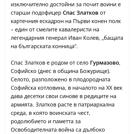
изключително достойни за почит воини е
старши подофицер
Спас Златков
от
картечния ескадрон на Първи конен полк
– един от смелите кавалеристи на
легендарния генерал Иван Колев, „бащата
на българската конница“.
Спас Златков е родом от село
Гурмазово
,
Софийско (днес в община Божурище).
Селото, разположено в плодородната
Софийска котловина, в началото на XX век
дава десетки свои синове в редиците на
армията. Златков расте в патриархална
среда, в която воинската чест,
родолюбието и паметта за
Освободителната война са дълбоко