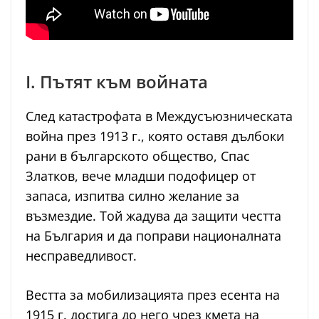
I. Пътят към войната
След катастрофата в Междусъюзническата
война през 1913 г., която оставя дълбоки
рани в българското общество, Спас
Златков, вече младши подофицер от
запаса, изпитва силно желание за
възмездие. Той жадува да защити честта
на България и да поправи националната
несправедливост.
Вестта за мобилизацията през есента на
1915 г. достига до него чрез кмета на