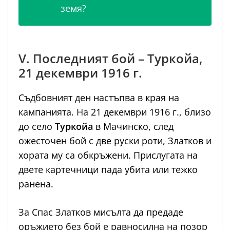
земя?
V. Последният бой – Туркойа,
21 декември 1916 г.
Съдбовният ден настъпва в края на
кампанията. На 21 декември 1916 г., близо
до село
Туркойа
в Мачинско, след
ожесточен бой с две руски роти, Златков и
хората му са обкръжени. Прислугата на
двете картечници пада убита или тежко
ранена.
За Спас Златков мисълта да предаде
оръжието без бой е равносилна на позор