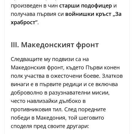
произведен в чин
старши подофицер
и
получава първия си
войнишки кръст „За
храброст“
.
III. Македонският фронт
Следващите му подвизи са на
Македонския фронт, където Първи конен
полк участва в ожесточени боеве. Златков
винаги е в първите редици и се включва
доброволно в разузнавателни мисии,
често навлизайки дълбоко в
противниковия тил. След поредните
победи в Македония, той шеговито
споделя пред своите другари: