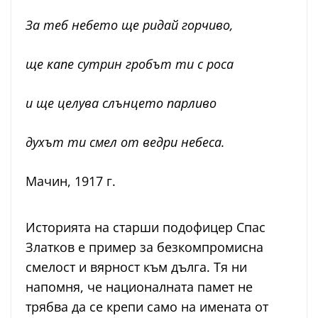
За теб небето ще ридай горчиво,
ще капе сутрин гробът ти с роса
и ще целува слънцето парливо
духът ти смел от ведри небеса.
Мачин, 1917 г.
Историята на старши подофицер Спас
Златков е пример за безкомпромисна
смелост и вярност към дълга. Тя ни
напомня, че националната памет не
трябва да се крепи само на имената от