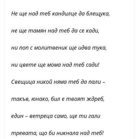
Не ще над теб кандилце да блещука,
не ще тамян над теб да се кади,
ни поп с молитвеник ще идва тука,
ни цвете ще мома над теб сади!
Свещица никой няма теб да пали –
такъв, юнако, бил е твоят ждреб,
един – ветреца само, ще ти гали
тревата, що би никнала над теб!