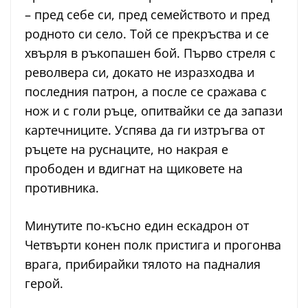
– пред себе си, пред семейството и пред
родното си село. Той се прекръства и се
хвърля в ръкопашен бой. Първо стреля с
револвера си, докато не изразходва и
последния патрон, а после се сражава с
нож и с голи ръце, опитвайки се да запази
картечниците. Успява да ги изтръгва от
ръцете на руснаците, но накрая е
прободен и вдигнат на щиковете на
противника.
Минутите по-късно един ескадрон от
Четвърти конен полк пристига и прогонва
врага, прибирайки тялото на падналия
герой.