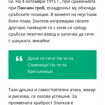
си. На 4 октомври 1915 г., при сраженията
при
Панчин гроб
, ескадронът му обхожда
сръбските позиции. В момент на неустоим
боен плам, Златков изпреварва своите
другари, нахвърля се с коня си срещу
сръбски пехотен взвод и започва да сече
с шашката, викайки:
Дръж се сега! На ти за
Сливница! На ти за
Брегалница!
Тази дръзка и самостоятелна атака, макар
и рискова, се оказва успешна. За
проявената храброст Златков е