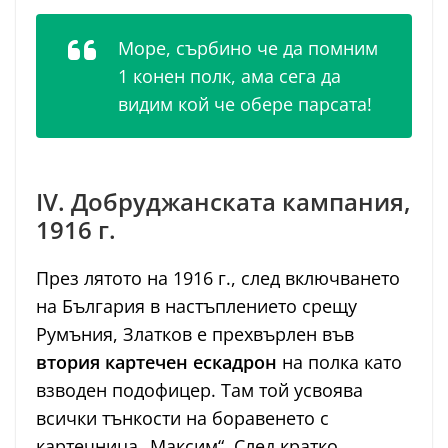
Море, сърбино че да помним
1 конен полк, ама сега да
видим кой че обере парсата!
IV. Добруджанската кампания,
1916 г.
През лятото на 1916 г., след включването
на България в настъплението срещу
Румъния, Златков е прехвърлен във
втория картечен ескадрон
на полка като
взводен подофицер. Там той усвоява
всички тънкости на боравенето с
картечница „Максим“. След кратко