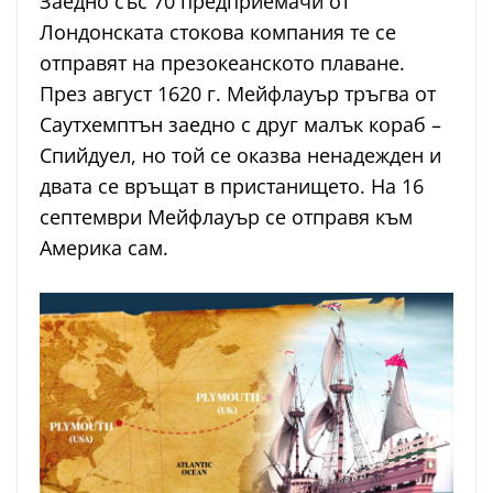
Заедно със 70 предприемачи от
Лондонската стокова компания те се
отправят на презокеанското плаване.
През август 1620 г. Мейфлауър тръгва от
Саутхемптън заедно с друг малък кораб –
Спийдуел, но той се оказва ненадежден и
двата се връщат в пристанището. На 16
септември Мейфлауър се отправя към
Америка сам.