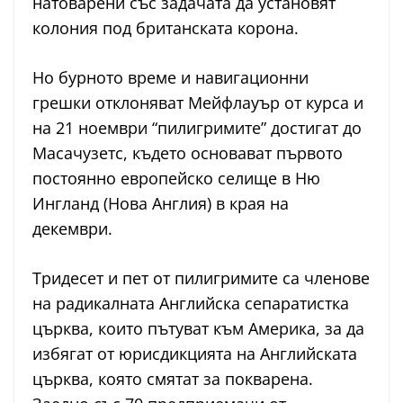
натоварени със задачата да установят
колония под британската корона.
Но бурното време и навигационни
грешки отклоняват Мейфлауър от курса и
на 21 ноември “пилигримите” достигат до
Масачузетс, където основават първото
постоянно европейско селище в Ню
Ингланд (Нова Англия) в края на
декември.
Тридесет и пет от пилигримите са членове
на радикалната Английска сепаратистка
църква, които пътуват към Америка, за да
избягат от юрисдикцията на Английската
църква, която смятат за покварена.