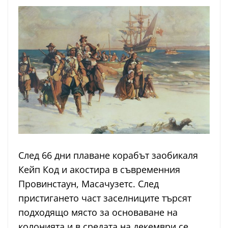
След 66 дни плаване корабът заобикаля
Кейп Код и акостира в съвременния
Провинстаун, Масачузетс. След
пристигането част заселниците търсят
подходящо място за основаване на
колонията и в средата на декември се