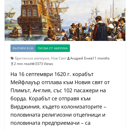
БЪЛГАРИ В UK
ПИСМА ОТ АМЕРИКА
Британска империя
,
Нов Свят
Андрей Енев
11 months
2 min read
3373 Views
На 16 септември 1620 г. корабът
Мейфлауър отплава към Новия свят от
Плимът, Англия, със 102 пасажери на
борда. Корабът се отправя към
Вирджиния, където колонизаторите –
половината религиозни отцепници и
половината предприемачи – са