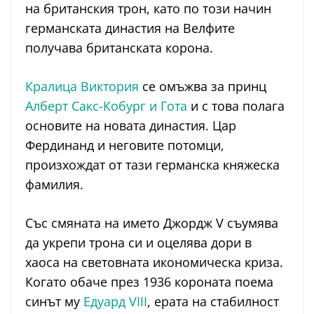
на британския трон, като по този начин
германската династия на Велфите
получава британската корона.
Кралица Виктория
се омъжва за принц
Алберт Сакс-Кобург и Гота
и с това полага
основите на новата династия. Цар
Фердинанд и неговите потомци,
произхождат от тази германска княжеска
фамилия.
Със смяната на името Джордж V съумява
да укрепи трона си и оцелява дори в
хаоса на световната икономическа криза.
Когато обаче през 1936 короната поема
синът му
Едуард VIII
, ерата на стабилност