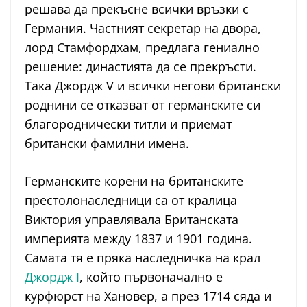
решава да прекъсне всички връзки с
Германия. Частният секретар на двора,
лорд Стамфордхам, предлага гениално
решение: династията да се прекръсти.
Така Джордж V и всички негови британски
роднини се отказват от германските си
благороднически титли и приемат
британски фамилни имена.
Германските корени на британските
престолонаследници са от кралица
Виктория управлявала Британската
империята между 1837 и 1901 година.
Самата тя е пряка наследничка на крал
Джордж I
, който първоначално е
курфюрст на Хановер, а през 1714 сяда и