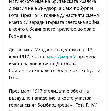
Истинското име на британската кралска
динасия не е Уиндзор, а Сакс-Кобург и
Гота. През 1917 година династията сменя
името си заради Първата световна война,
в която Обединеното Кралство воюва с
Германия.
Династията Уиндзор съществува от 17
юли 1917, когато
крал Джорд V
променя
името на династията. Дотогава
британските крале се водят Сакс-Кобург и
Гота.
През март 1917 столицата е обект на
въздушно нападение, в което участва
германският бомбардировач „Гота Г. IV.”.