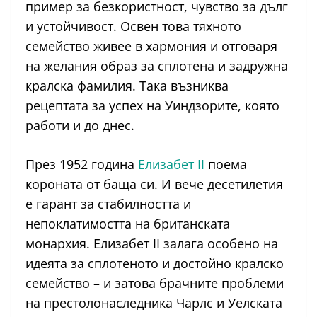
пример за безкористност, чувство за дълг
и устойчивост. Освен това тяхното
семейство живее в хармония и отговаря
на желания образ за сплотена и задружна
кралска фамилия. Така възниква
рецептата за успех на Уиндзорите, която
работи и до днес.
През 1952 година
Елизабет II
поема
короната от баща си. И вече десетилетия
е гарант за стабилността и
непоклатимостта на британската
монархия. Елизабет II залага особено на
идеята за сплотеното и достойно кралско
семейство – и затова брачните проблеми
на престолонаследника Чарлс и Уелската