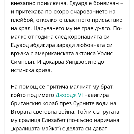
внезапно приключва. Едуард е бонвиван –
и притежава по-скоро очарованието на
плейбой, отколкото властното присъствие
на крал. Царуването му не трае дълго. По-
малко от година след коронацията си
Едуард абдикира заради любовната си
връзка с американската актриса Уолис
Симпсън. И докарва Уиндзорите до
истинска криза.
На помощ се притича малкият му брат,
който под името
Джордж VI
навигира
британския кораб през бурните води на
Втората световна война. Той и съпругата
му кралица Елизабет (по-късно наричана
„кралицата-майка”) с делата си дават