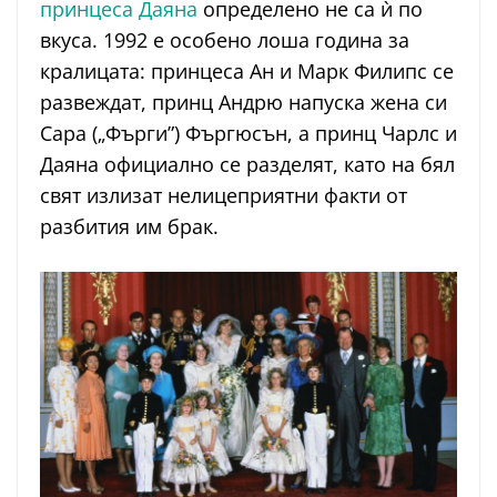
принцеса Даяна
определено не са ѝ по
вкуса. 1992 е особено лоша година за
кралицата: принцеса Ан и Марк Филипс се
развеждат, принц Андрю напуска жена си
Сара („Фърги”) Фъргюсън, а принц Чарлс и
Даяна официално се разделят, като на бял
свят излизат нелицеприятни факти от
разбития им брак.