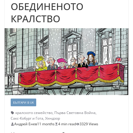
ОБЕДИНЕНОТО
КРАЛСТВО
БЪЛГАРИ В UK
кралското семейство
,
Първа Световна Война
,
Сакс-Кобург и Гота
,
Уиндзор
Андрей Енев
11 months
4 min read
3329 Views