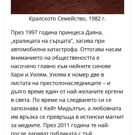
Кралското Семейство, 1982 г.
През 1997 година принцеса Даяна,
„кралицата на сърцата”, загива при
автомобилна катастрофа. Оттогава насам
вниманието на обществеността е
насочено главно към нейните синове
Хари и Уилям. Уилям е номер две в
листата на престолонаследниците – и
дълго време един от най-желаните ергени
в света. По време на следването си се
запознава с Кейт Мидълтън, а любовната
им връзка се превръща в истински магнит
за медиите. През 2011 година те най-
после даряват публиката с тъй