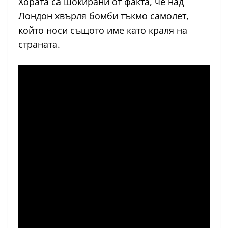
Хората са шокирани от факта, че над
Лондон хвърля бомби тъкмо самолет,
който носи същото име като краля на
страната.