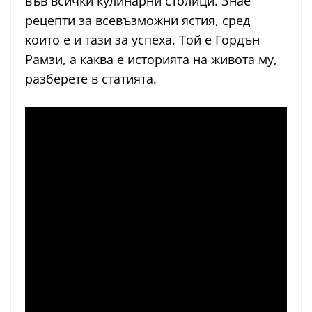
във всички кулинарни столици. Знае
рецепти за всевъзможни ястия, сред
които е и тази за успеха. Той е Гордън
Рамзи, а каква е историята на живота му,
разберете в статията.