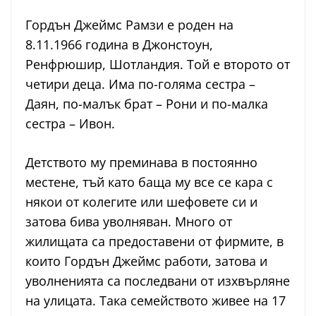
Гордън Джеймс Рамзи е роден на
8.11.1966 година в Джонстоун,
Ренфрюшир, Шотландия. Той е второто от
четири деца. Има по-голяма сестра –
Даян, по-малък брат – Рони и по-малка
сестра – Ивон.
Детството му преминава в постоянно
местене, тъй като баща му все се кара с
някои от колегите или шефовете си и
затова бива уволняван. Много от
жилищата са предоставени от фирмите, в
които Гордън Джеймс работи, затова и
уволненията са последвани от изхвърляне
на улицата. Така семейството живее на 17