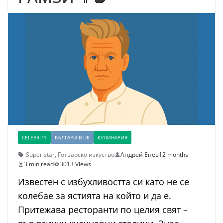
CELEBRITY
БЪЛГАРИ В UK
КУЛИНАРИЯ
Super star
,
Готварско изкуство
Андрей Енев
12 months
3 min read
3013 Views
Известен с избухливостта си като не се
колебае за ястията на който и да е.
Притежава ресторанти по целия свят –