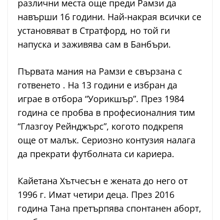
различни места още преди Рамзи да
навърши 16 години. Най-накрая всички се
установяват в Стратфорд, но той ги
напуска и заживява сам в Банбъри.
Първата мания на Рамзи е свързана с
готвенето . На 13 години е избран да
играе в отбора “Уорикшър”. През 1984
година се пробва в професионалния тим
“Глазгоу Рейнджърс”, когото подкрепя
още от малък. Сериозно контузия налага
да прекрати футболната си кариера.
Кайетана Хътчесън е жената до него от
1996 г. Имат четири деца. През 2016
година Тана претърпява спонтанен аборт,