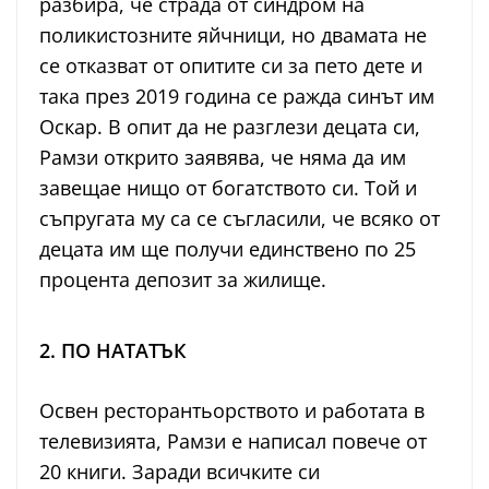
разбира, че страда от синдром на
поликистозните яйчници, но двамата не
се отказват от опитите си за пето дете и
така през 2019 година се ражда синът им
Оскар. В опит да не разглези децата си,
Рамзи открито заявява, че няма да им
завещае нищо от богатството си. Той и
съпругата му са се съгласили, че всяко от
децата им ще получи единствено по 25
процента депозит за жилище.
2. ПО НАТАТЪК
Освен ресторантьорството и работата в
телевизията, Рамзи е написал повече от
20 книги. Заради всичките си