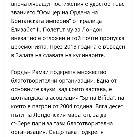
впечатляващи постижения е удостоен със
званието “Офицер на Ордена на
Британската империя” от кралица
Елизабет II. Полетът му за Лондон
внезапно е отложен и той почти пропуска
церемонията. През 2013 година е въведен
в Залата на славата на кулинарите.
Гордън Рамзи подкрепя множество
благотворителни организации. Една от
основните каузи, зад които застава, е
шотландската асоциация “Spina Bifida”, на
която е патрон от 2004 година. Бяга десет
пъти на Лондонския маратон, за да
събере пари за тази благотворителна
организация. Също така подкрепя