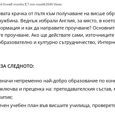
й Енев
8 months
7 min read
2640 Views
вата крачка от пътя към получаване на висше обр
чужбина. Веднъж избрали Англия, за място, в което
ормация и как да направите проучване? Основните
е проучване. Ако ще действате сами, източниците
бразователно и културно сътрудничество, Интернет
 ЗА СЛЕДНОТО:
 значи непременно най-добро образование по конк
включва и преценка на: преподавателския състав,
житие;
чен учебен план във висшите училища, проверете 