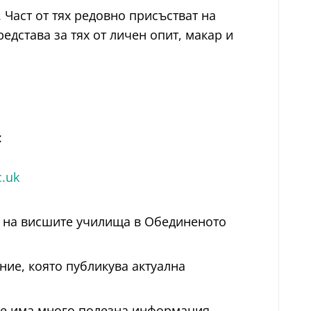
 Част от тях редовно присъстват на
едстава за тях от личен опит, макар и
:
.uk
и на висшите училища в Обединеното
ие, която публикува актуална
ие има много полезна информация.