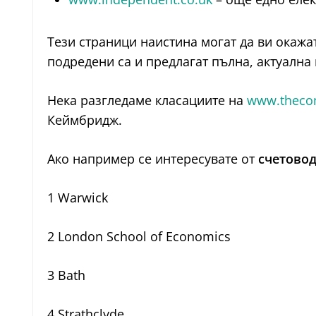
Тези страници наистина могат да ви окажа
подредени са и предлагат пълна, актуална
Нека разгледаме класациите на
www.thecom
Кеймбридж.
Ако например се интересувате от
счетово
1 Warwick
2 London School of Economics
3 Bath
4 Strathclyde