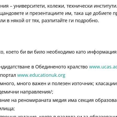
ия – университети, колежи, технически институти.
щандовете и презентациите им, така ще добиете пр
и в някой от тях, разпитайте ги подробно.
ко, което би ви било необходимо като информация
ндидатстване в Обединеното кралство
www.ucas.ac
 портал
www.educationuk.org
 много, много важен и полезен източник; класаци
демични направления/;
ание на реномираната медия има секция образован
илища;
тронно издание, което в раздела си за образован