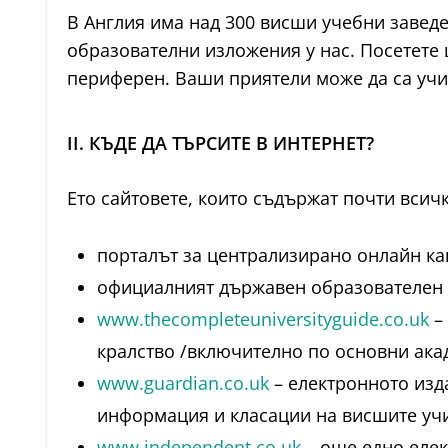
В Англия има над 300 висши учебни заведен
образователни изложения у нас. Посетете 
периферен. Ваши приятели може да са учил
II. КЪДЕ ДА ТЪРСИТЕ В ИНТЕРНЕТ?
Ето сайтовете, които съдържат почти всич
порталът за централизирано онлайн ка
официалният държавен образователен
www.thecompleteuniversityguide.co.uk
–
кралство /включително по основни ака
www.guardian.co.uk
– електронното изд
информация и класации на висшите уч
www.independent.co.uk
– още едно елек